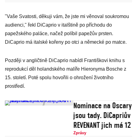
"Vaše Svatosti, děkuji vám, že jste mi věnoval soukromou
audienci," řekl DiCaprio v italštině po příchodu do
papežského paláce, načež políbil papežův prsten.
DiCaprio má italské kořeny po otci a německé po matce.
Později v angličtině DiCaprio nabídl Františkovi knihu s
reprodukcí děl holandského malíře Hieronyma Bosche z
15. století. Poté spolu hovořili o ohrožení životního
prostředí.
Nominace na Oscary
jsou tady. DiCapriův
REVENANT jich má 12
Zprávy