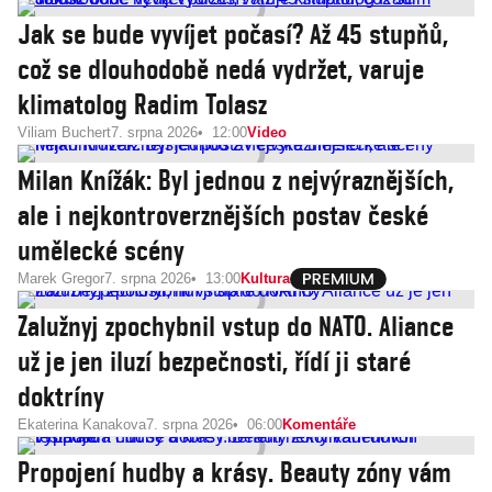
Jak se bude vyvíjet počasí? Až 45 stupňů,
což se dlouhodobě nedá vydržet, varuje
klimatolog Radim Tolasz
Viliam Buchert
7. srpna 2026
12:00
Video
Milan Knížák: Byl jednou z nejvýraznějších,
ale i nejkontroverznějších postav české
umělecké scény
Marek Gregor
7. srpna 2026
13:00
Kultura
Zalužnyj zpochybnil vstup do NATO. Aliance
už je jen iluzí bezpečnosti, řídí ji staré
doktríny
Ekaterina Kanakova
7. srpna 2026
06:00
Komentáře
Propojení hudby a krásy. Beauty zóny vám