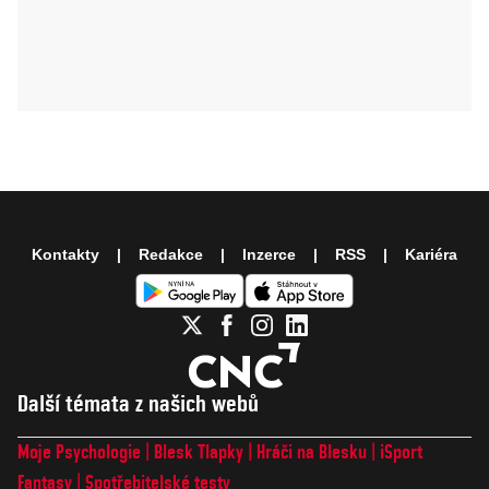
Kontakty
Redakce
Inzerce
RSS
Kariéra
Další témata z našich webů
Moje Psychologie
Blesk Tlapky
Hráči na Blesku
iSport
Fantasy
Spotřebitelské testy