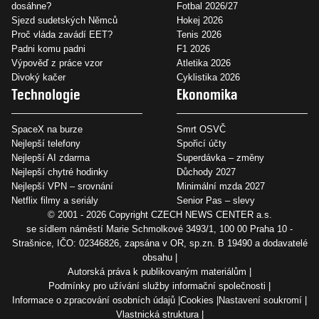
dosáhne?
Fotbal 2026/27
Sjezd sudetských Němců
Hokej 2026
Proč vláda zavádí EET?
Tenis 2026
Padni komu padni
F1 2026
Výpověď z práce vzor
Atletika 2026
Divoký kačer
Cyklistika 2026
Technologie
Ekonomika
SpaceX na burze
Smrt OSVČ
Nejlepší telefony
Spořicí účty
Nejlepší AI zdarma
Superdávka – změny
Nejlepší chytré hodinky
Důchody 2027
Nejlepší VPN – srovnání
Minimální mzda 2027
Netflix filmy a seriály
Senior Pas – slevy
© 2001 - 2026 Copyright
CZECH NEWS CENTER a.s.
se sídlem náměstí Marie Schmolkové 3493/1, 100 00 Praha 10 -
Strašnice, IČO: 02346826, zapsána v OR, sp.zn. B 19490 a dodavatelé
obsahu
Autorská práva k publikovaným materiálům
Podmínky pro užívání služby informační společnosti
Informace o zpracování osobních údajů
Cookies
Nastavení soukromí
Vlastnická struktura