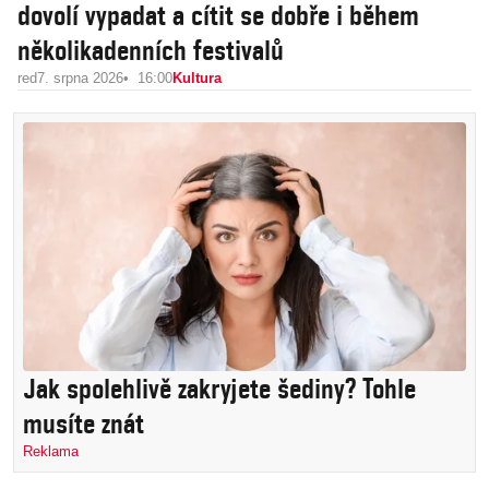
dovolí vypadat a cítit se dobře i během
několikadenních festivalů
red
7. srpna 2026
16:00
Kultura
Jak spolehlivě zakryjete šediny? Tohle
musíte znát
Reklama