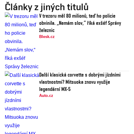
Články z jiných titulů
V trezoru měl 80 milionů, teď ho policie
obvinila. „Nemám slov,“ říká exšéf Správy
železnic
Blesk.cz
Další klasická corvette s dobrými jízdními
vlastnostmi? Mitsuoka znovu využije
legendární MX-5
Auto.cz