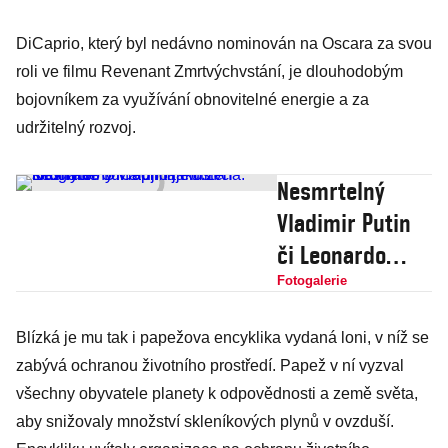
DiCaprio, který byl nedávno nominován na Oscara za svou
roli ve filmu Revenant Zmrtvýchvstání, je dlouhodobým
bojovníkem za využívání obnovitelné energie a za
udržitelný rozvoj.
Nesmrtelný
Vladimir Putin
či Leonardo
DiCaprio jako
Fotogalerie
žena: fotografie
Blízká je mu tak i papežova encyklika vydaná loni, v níž se
odhalují
zabývá ochranou životního prostředí. Papež v ní vyzval
tajemství
všechny obyvatele planety k odpovědnosti a země světa,
slavných
aby snižovaly množství skleníkových plynů v ovzduší.