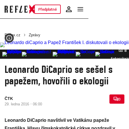
Předplatné
Reflex.cz
Zprávy
8
Fotogaleri
Leonardo DiCaprio se sešel s
papežem, hovořili o ekologii
ČTK
0
·
29. ledna 2016
06:00
Leonardo DiCaprio navštívil ve Vatikánu papeže
Františka. Hlavu římskokatolické církve pozdravil v