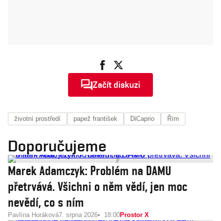
Začít diskuzi
životní prostředí
papež františek
DiCaprio
Řím
Doporučujeme
Marek Adamczyk: Problém na DAMU
přetrvává. Všichni o něm vědí, jen moc
nevědí, co s ním
Pavlína Horáková
7. srpna 2026
18:00
Prostor X