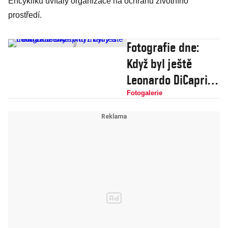
Encykliku uvítaly organizace na ochranu životního
prostředí.
Fotografie dne:
Když byl ještě
Leonardo DiCaprio
mladý a málo
Fotogalerie
zkušený