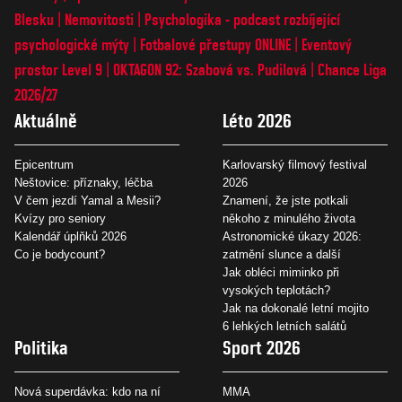
Blesku
Nemovitosti
Psychologika - podcast rozbíjející
psychologické mýty
Fotbalové přestupy ONLINE
Eventový
prostor Level 9
OKTAGON 92: Szabová vs. Pudilová
Chance Liga
2026/27
Aktuálně
Léto 2026
Epicentrum
Karlovarský filmový festival
Neštovice: příznaky, léčba
2026
V čem jezdí Yamal a Mesii?
Znamení, že jste potkali
Kvízy pro seniory
někoho z minulého života
Kalendář úplňků 2026
Astronomické úkazy 2026:
Co je bodycount?
zatmění slunce a další
Jak obléci miminko při
vysokých teplotách?
Jak na dokonalé letní mojito
6 lehkých letních salátů
Politika
Sport 2026
Nová superdávka: kdo na ní
MMA