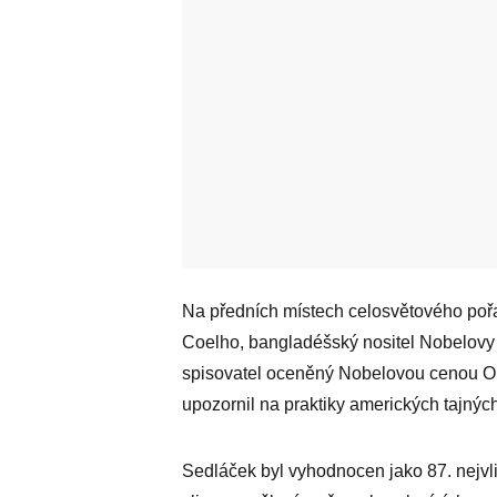
Na předních místech celosvětového pořa
Coelho, bangladéšský nositel Nobelov
spisovatel oceněný Nobelovou cenou 
upozornil na praktiky amerických tajných
Sedláček byl vyhodnocen jako 87. nejvli