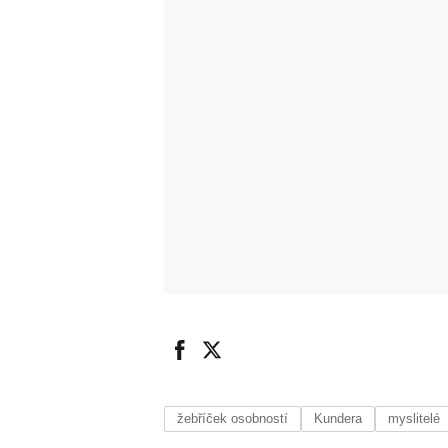
žebříček osobností
Kundera
myslitelé