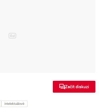
Začít diskuzi
intelektuálové