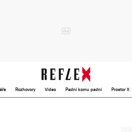
áře
Rozhovory
Video
Padni komu padni
Prostor X