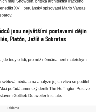
ích mají Snowden, britská architektka iráckého
nedikt XVI., peruánský spisovatel Mario Vargas
asparov.
ědců jsou největšími postavami dějin
lés, Platón, Ježíš a Sokrates
jde tedy o lidi, pro něž němčina není mateřským
světová média a na analýze jejich vlivu se podílel
 Akci pořádá americký deník The Huffington Post ve
avem Gottlieb Duttweiler Institute.