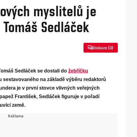
ových myslitelů je
a Tomáš Sedláček
Diskuze (
0
)
Tomáš Sedláček se dostali do
žebříčku
ku sestavovaného na základě výběru redaktorů
ndera je v první stovce vlivných veřejných
papež František, Sedláček figuruje v pořadí
uvící země.