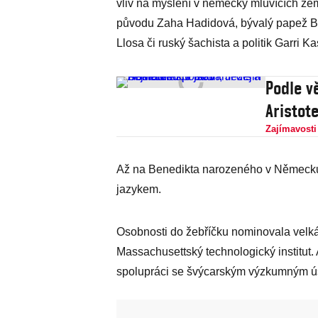
vliv na myšlení v německy mluvících zem
původu Zaha Hadidová, bývalý papež Be
Llosa či ruský šachista a politik Garri K
Podle v
Aristote
Zajímavosti
Až na Benedikta narozeného v Německu 
jazykem.
Osobnosti do žebříčku nominovala velká 
Massachusettský technologický institut.
spolupráci se švýcarským výzkumným úst