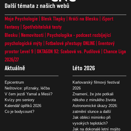
Další témata z našich webů
Moje Psychologie
Blesk Tlapky
Hráči na Blesku
iSport
Fantasy
Spotřebitelské testy
Blesku
Nemovitosti
Psychologika - podcast rozbíjející
psychologické mýty
Fotbalové přestupy ONLINE
Eventový
prostor Level 9
OKTAGON 92: Szabová vs. Pudilová
Chance Liga
2026/27
Aktuálně
Léto 2026
Epicentrum
Karlovarský filmový festival
Neštovice: příznaky, léčba
2026
V čem jezdí Yamal a Mesii?
Znamení, že jste potkali
Kvízy pro seniory
někoho z minulého života
Kalendář úplňků 2026
Astronomické úkazy 2026:
Co je bodycount?
zatmění slunce a další
Jak obléci miminko při
vysokých teplotách?
Jak na dokonalé letní mojito