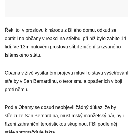
Řekl to v proslovu k národu z Bílého domu, odkud se
obrátil na občany v reakci na střelbu, při níž bylo zabito 14
lidí. Ve 13minutovém proslovu slíbil zničení takzvaného
Islámského státu.
Obama v živě vysílaném projevu mluvil o stavu vyšetřování
střelby v San Bernardinu, o terorismu a opatřeních v boji
proti němu.
Podle Obamy se dosud neobjevil žádný důkaz, že by
střelci ze San Bernardina, muslimský manželský pár, byli
řízeni zahraniční teroristickou skupinou. FBI podle něj
stále shromažďuje fakta.