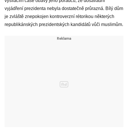
vysílacím čase obavy jeho poradců, že dosavadní
vyjádření prezidenta nebyla dostatečně průrazná. Bílý dům
je zvláště znepokojen kontroverzní rétorikou některých
republikánských prezidentských kandidátů vůči muslimům.