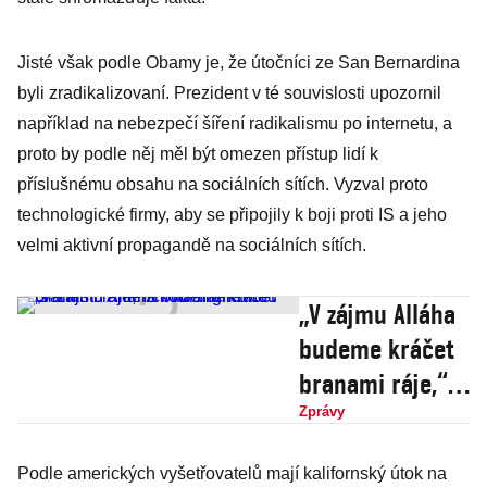
Jisté však podle Obamy je, že útočníci ze San Bernardina
byli zradikalizovaní. Prezident v té souvislosti upozornil
například na nebezpečí šíření radikalismu po internetu, a
proto by podle něj měl být omezen přístup lidí k
příslušnému obsahu na sociálních sítích. Vyzval proto
technologické firmy, aby se připojily k boji proti IS a jeho
velmi aktivní propagandě na sociálních sítích.
„V zájmu Alláha
budeme kráčet
branami ráje,“
zní na nahrávce
Zprávy
islamistů
Podle amerických vyšetřovatelů mají kalifornský útok na