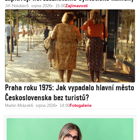
Jiří Holubec
6. srpna 2026
15:00
Zajímavosti
Praha roku 1975: Jak vypadalo hlavní město
Československa bez turistů?
Martin Mrázek
6. srpna 2026
14:00
Fotogalerie