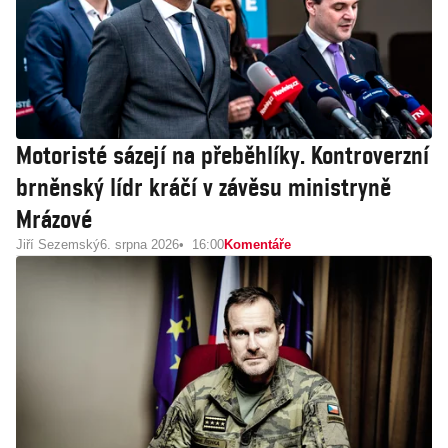
Motoristé sázejí na přeběhlíky. Kontroverzní
brněnský lídr kráčí v závěsu ministryně
Mrázové
Jiří Sezemský
6. srpna 2026
16:00
Komentáře