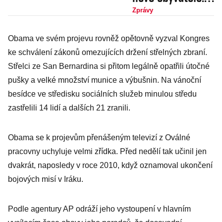
Dopis z hlavního
Zprávy
města
Obama ve svém projevu rovněž opětovně vyzval Kongres
Islámského státu
ke schválení zákonů omezujících držení střelných zbraní.
Střelci ze San Bernardina si přitom legálně opatřili útočné
pušky a velké množství munice a výbušnin. Na vánoční
besídce ve středisku sociálních služeb minulou středu
zastřelili 14 lidí a dalších 21 zranili.
Obama se k projevům přenášeným televizí z Oválné
pracovny uchyluje velmi zřídka. Před nedělí tak učinil jen
dvakrát, naposledy v roce 2010, když oznamoval ukončení
bojových misí v Iráku.
Podle agentury AP odráží jeho vystoupení v hlavním