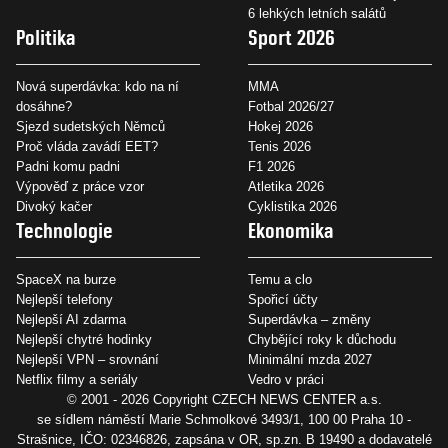
6 lehkých letních salátů
Politika
Sport 2026
Nová superdávka: kdo na ní
MMA
dosáhne?
Fotbal 2026/27
Sjezd sudetských Němců
Hokej 2026
Proč vláda zavádí EET?
Tenis 2026
Padni komu padni
F1 2026
Výpověď z práce vzor
Atletika 2026
Divoký kačer
Cyklistika 2026
Technologie
Ekonomika
SpaceX na burze
Temu a clo
Nejlepší telefony
Spořicí účty
Nejlepší AI zdarma
Superdávka – změny
Nejlepší chytré hodinky
Chybějící roky k důchodu
Nejlepší VPN – srovnání
Minimální mzda 2027
Netflix filmy a seriály
Vedro v práci
© 2001 - 2026 Copyright
CZECH NEWS CENTER a.s.
se sídlem náměstí Marie Schmolkové 3493/1, 100 00 Praha 10 -
Strašnice, IČO: 02346826, zapsána v OR, sp.zn. B 19490 a dodavatelé