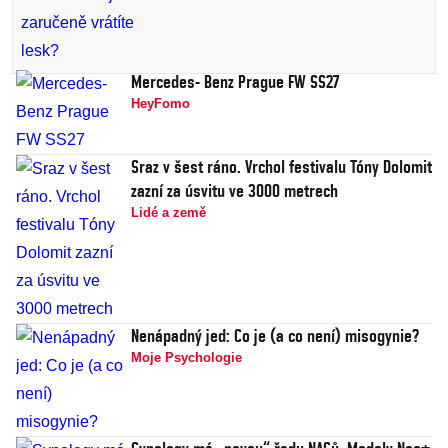
Mercedes- Benz Prague FW SS27
HeyFomo
Sraz v šest ráno. Vrchol festivalu Tóny Dolomit
zazní za úsvitu ve 3000 metrech
Lidé a země
Nenápadný jed: Co je (a co není) misogynie?
Moje Psychologie