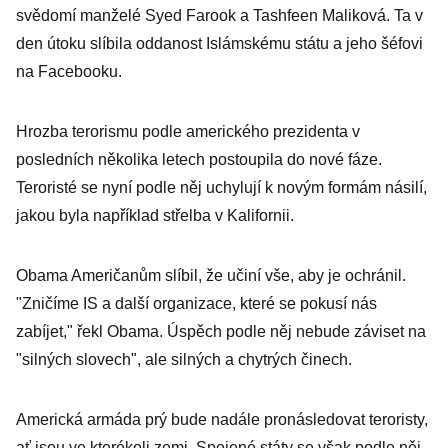
americkou
svědomí manželé Syed Farook a Tashfeen Maliková. Ta v
angličtinou
den útoku slíbila oddanost Islámskému státu a jeho šéfovi
na Facebooku.
Hrozba terorismu podle amerického prezidenta v
posledních několika letech postoupila do nové fáze.
Teroristé se nyní podle něj uchylují k novým formám násilí,
jakou byla například střelba v Kalifornii.
Obama Američanům slíbil, že učiní vše, aby je ochránil.
"Zničíme IS a další organizace, které se pokusí nás
zabíjet," řekl Obama. Úspěch podle něj nebude záviset na
"silných slovech", ale silných a chytrých činech.
Americká armáda prý bude nadále pronásledovat teroristy,
ať jsou ve kterékoli zemi. Spojené státy se však podle něj