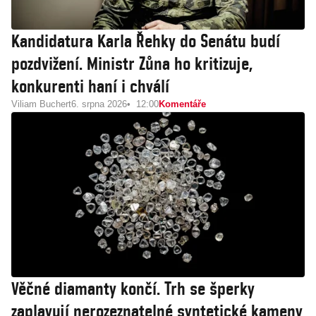
Kandidatura Karla Řehky do Senátu budí
pozdvižení. Ministr Zůna ho kritizuje,
konkurenti haní i chválí
Viliam Buchert
6. srpna 2026
12:00
Komentáře
Věčné diamanty končí. Trh se šperky
zaplavují nerozeznatelné syntetické kameny