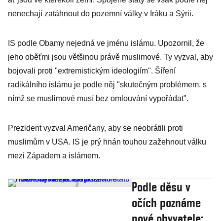
nenechají zatáhnout do pozemní války v Iráku a Sýrii.
IS podle Obamy nejedná ve jménu islámu. Upozornil, že
jeho oběťmi jsou většinou právě muslimové. Ty vyzval, aby
bojovali proti "extremistickým ideologiím". Šíření
radikálního islámu je podle něj "skutečným problémem, s
nímž se muslimové musí bez omlouvání vypořádat".
Prezident vyzval Američany, aby se neobrátili proti
muslimům v USA. IS je prý hnán touhou zažehnout válku
mezi Západem a islámem.
Podle děsu v
očích poznáme
nové obyvatele: