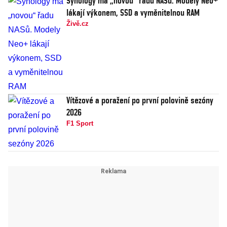
Synology má „novou“ řadu NASů. Modely Neo+
lákají výkonem, SSD a vyměnitelnou RAM
Živě.cz
Vítězové a poražení po první polovině sezóny
2026
F1 Sport