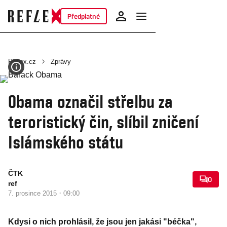
Předplatné
Reflex.cz
Zprávy
Obama označil střelbu za
teroristický čin, slíbil zničení
Islámského státu
ČTK
0
ref
·
7. prosince 2015
09:00
Kdysi o nich prohlásil, že jsou jen jakási "béčka",