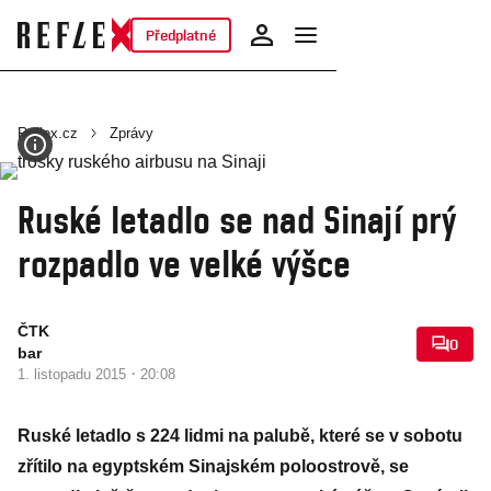
Předplatné
Reflex.cz
Zprávy
Ruské letadlo se nad Sinají prý
rozpadlo ve velké výšce
ČTK
0
bar
·
1. listopadu 2015
20:08
Ruské letadlo s 224 lidmi na palubě, které se v sobotu
zřítilo na egyptském Sinajském poloostrově, se