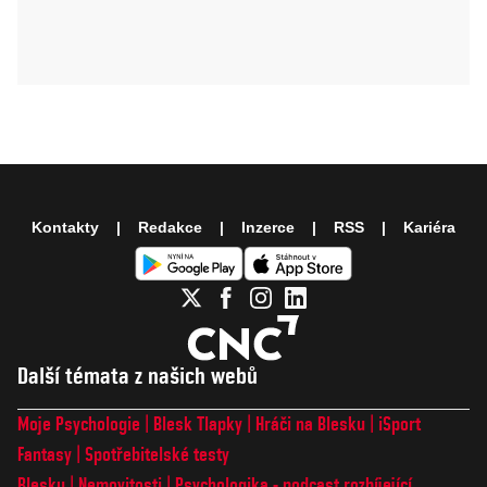
Kontakty
Redakce
Inzerce
RSS
Kariéra
Další témata z našich webů
Moje Psychologie
Blesk Tlapky
Hráči na Blesku
iSport
Fantasy
Spotřebitelské testy
Blesku
Nemovitosti
Psychologika - podcast rozbíjející