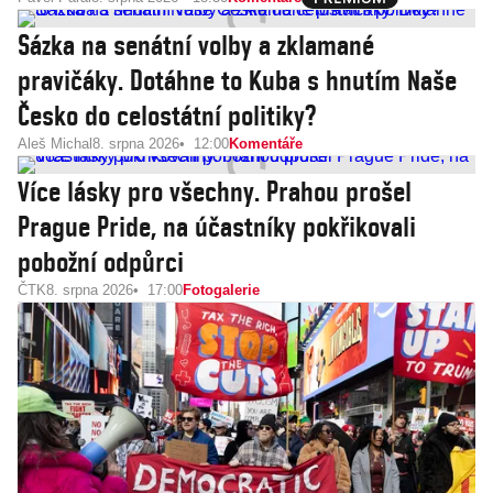
Sázka na senátní volby a zklamané
pravičáky. Dotáhne to Kuba s hnutím Naše
Česko do celostátní politiky?
Aleš Michal
8. srpna 2026
12:00
Komentáře
Více lásky pro všechny. Prahou prošel
Prague Pride, na účastníky pokřikovali
pobožní odpůrci
ČTK
8. srpna 2026
17:00
Fotogalerie