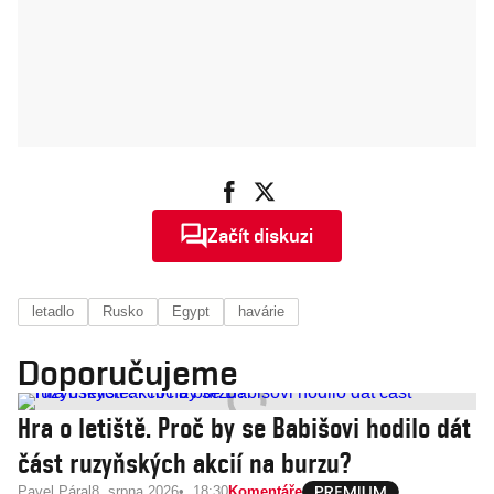
Začít diskuzi
letadlo
Rusko
Egypt
havárie
Doporučujeme
Hra o letiště. Proč by se Babišovi hodilo dát
část ruzyňských akcií na burzu?
Pavel Páral
8. srpna 2026
18:30
Komentáře