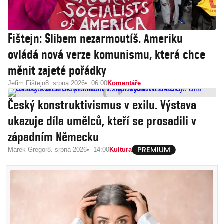
Fištejn: Slibem nezarmoutíš. Ameriku
ovládá nová verze komunismu, která chce
měnit zajeté pořádky
Jefim Fištejn
8. srpna 2026
06:00
Komentáře
Český konstruktivismus v exilu. Výstava
ukazuje díla umělců, kteří se prosadili v
západním Německu
Marek Gregor
8. srpna 2026
14:00
Kultura