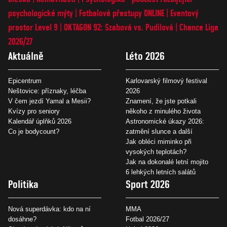
psychologické mýty
Fotbalové přestupy ONLINE
Eventový
prostor Level 9
OKTAGON 92: Szabová vs. Pudilová
Chance Liga
2026/27
Aktuálně
Léto 2026
Epicentrum
Karlovarský filmový festival
Neštovice: příznaky, léčba
2026
V čem jezdí Yamal a Mesii?
Znamení, že jste potkali
Kvízy pro seniory
někoho z minulého života
Kalendář úplňků 2026
Astronomické úkazy 2026:
Co je bodycount?
zatmění slunce a další
Jak obléci miminko při
vysokých teplotách?
Jak na dokonalé letní mojito
6 lehkých letních salátů
Politika
Sport 2026
Nová superdávka: kdo na ní
MMA
dosáhne?
Fotbal 2026/27