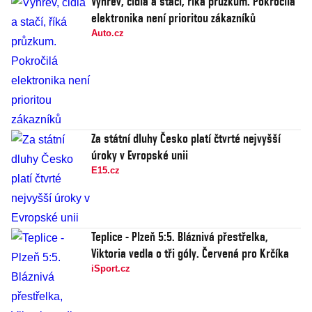
Výhřev, čidla a stačí, říká průzkum. Pokročilá
elektronika není prioritou zákazníků
Auto.cz
Za státní dluhy Česko platí čtvrté nejvyšší
úroky v Evropské unii
E15.cz
Teplice - Plzeň 5:5. Bláznivá přestřelka,
Viktoria vedla o tři góly. Červená pro Krčíka
iSport.cz