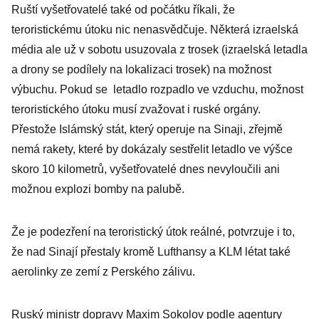
Ruští vyšetřovatelé také od počátku říkali, že
teroristickému útoku nic nenasvědčuje. Některá izraelská
média ale už v sobotu usuzovala z trosek (izraelská letadla
a drony se podílely na lokalizaci trosek) na možnost
výbuchu. Pokud se letadlo rozpadlo ve vzduchu, možnost
teroristického útoku musí zvažovat i ruské orgány.
Přestože Islámský stát, který operuje na Sinaji, zřejmě
nemá rakety, které by dokázaly sestřelit letadlo ve výšce
skoro 10 kilometrů, vyšetřovatelé dnes nevyloučili ani
možnou explozi bomby na palubě.
Že je podezření na teroristický útok reálné, potvrzuje i to,
že nad Sinají přestaly kromě Lufthansy a KLM létat také
aerolinky ze zemí z Perského zálivu.
Ruský ministr dopravy Maxim Sokolov podle agentury