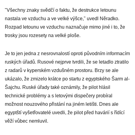
"Všechny znaky svědčí o faktu, že destrukce letounu
nastala ve vzduchu a ve velké výšce," uvedl Něradko.
Rozpad letounu ve vzduchu naznačuje mimo jiné i to, že
trosky jsou rozesety na velké ploše.
Je to jen jedna z nesrovnalostí oproti původním informacím
ruských úřadů. Rusové nejprve tvrdili, že se letadlo ztratilo
z radarů v kyperském vzdušném prostoru. Brzy se ale
ukázalo, že zmizelo krátce po startu z egyptského Šarm al-
Šajchu. Ruské úřady také oznámily, že pilot hlásil
technické problémy a s letovými dispečery probíral
možnost nouzového přistání na jiném letišti. Dnes ale
egyptští vyšetřovatelé uvedli, že pilot před havárií s řídící
věží vůbec nemluvil.