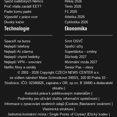
Sjezd sudetských Němců
Hokej 2026
Proč vláda zavádí EET?
Tenis 2026
Padni komu padni
F1 2026
Výpověď z práce vzor
Atletika 2026
Divoký kačer
Cyklistika 2026
Technologie
Ekonomika
SpaceX na burze
Smrt OSVČ
Nejlepší telefony
Spořicí účty
Nejlepší AI zdarma
Superdávka – změny
Nejlepší chytré hodinky
Důchody 2027
Nejlepší VPN – srovnání
Minimální mzda 2027
Netflix filmy a seriály
Senior Pas – slevy
© 2001 - 2026 Copyright
CZECH NEWS CENTER a.s.
se sídlem náměstí Marie Schmolkové 3493/1, 100 00 Praha 10 -
Strašnice, IČO: 02346826, zapsána v OR, sp.zn. B 19490 a dodavatelé
obsahu
Autorská práva k publikovaným materiálům
Podmínky pro užívání služby informační společnosti
Informace o zpracování osobních údajů
Cookies
Nastavení soukromí
Vlastnická struktura
Jednotná kontaktní místa / Single Points of Contact
Etický kodex