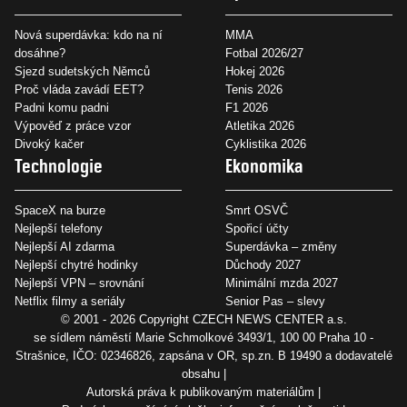
Nová superdávka: kdo na ní
MMA
dosáhne?
Fotbal 2026/27
Sjezd sudetských Němců
Hokej 2026
Proč vláda zavádí EET?
Tenis 2026
Padni komu padni
F1 2026
Výpověď z práce vzor
Atletika 2026
Divoký kačer
Cyklistika 2026
Technologie
Ekonomika
SpaceX na burze
Smrt OSVČ
Nejlepší telefony
Spořicí účty
Nejlepší AI zdarma
Superdávka – změny
Nejlepší chytré hodinky
Důchody 2027
Nejlepší VPN – srovnání
Minimální mzda 2027
Netflix filmy a seriály
Senior Pas – slevy
© 2001 - 2026 Copyright
CZECH NEWS CENTER a.s.
se sídlem náměstí Marie Schmolkové 3493/1, 100 00 Praha 10 -
Strašnice, IČO: 02346826, zapsána v OR, sp.zn. B 19490 a dodavatelé
obsahu
Autorská práva k publikovaným materiálům