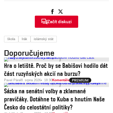
Začít diskuzi
škola
Irák
islámský stát
Doporučujeme
Hra o letiště. Proč by se Babišovi hodilo dát
část ruzyňských akcií na burzu?
Pavel Páral
8. srpna 2026
18:30
Komentáře
Sázka na senátní volby a zklamané
pravičáky. Dotáhne to Kuba s hnutím Naše
Česko do celostátní politiky?