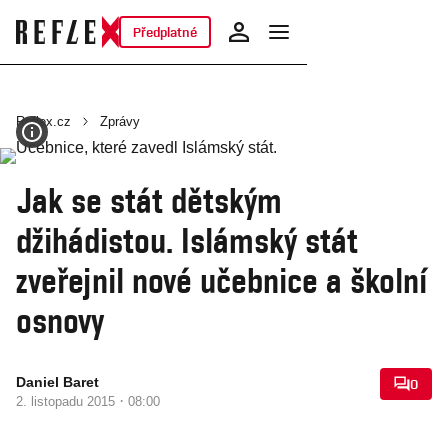
Předplatné
Reflex.cz
Zprávy
Jak se stát dětským
džihádistou. Islámský stát
zveřejnil nové učebnice a školní
osnovy
Daniel Baret
0
·
2. listopadu 2015
08:00