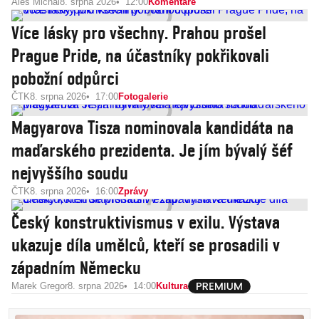
Aleš Michal
8. srpna 2026
12:00
Komentáře
Více lásky pro všechny. Prahou prošel
Prague Pride, na účastníky pokřikovali
pobožní odpůrci
ČTK
8. srpna 2026
17:00
Fotogalerie
Magyarova Tisza nominovala kandidáta na
maďarského prezidenta. Je jím bývalý šéf
nejvyššího soudu
ČTK
8. srpna 2026
16:00
Zprávy
Český konstruktivismus v exilu. Výstava
ukazuje díla umělců, kteří se prosadili v
západním Německu
Marek Gregor
8. srpna 2026
14:00
Kultura