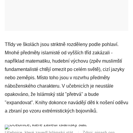
Třídy ve školách jsou striktně rozděleny podle pohlaví.
Mnohé předměty islamisté od vyšších tříd zakázali -
například matematiku, hudební výchovu (zpěv muslimští
fundamentalisté chtějí omezit po celém světě), cizí jazyky
nebo zeměpis. Místo toho jsou v rozvrhu předměty
náboženského charakteru. V učebnicích je neustále
opakováno, že Islámský stát "přetrvá" a bude
"expandovat". Knihy dokonce navádějí děti k nošení oděvu
a zbraní po vzoru extrémistických bojovníků.
Učebnice, které zavedl Islámský stát.
|
Zdroj: niqash.org