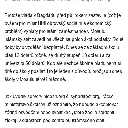
Protože vláda v Bagdádu před půl rokem zastavila (což je
ovšem pro místní lidi obrovský sociální a ekonomický
problém) výplaty pro státní zaměstnance v Mosulu,
Islámský stát zavedl na všech stupních škol poplatky. Do té
doby bylo vzdělání bezplatné. Dnes se za základní školu
platí 12 dolarů ročně, za druhý stupeň 18 dolarů a za
univerzitu 50 dolarů. Kdo ale nechce školné platit, nemusí
dítě do školy posílat. I to je jeden z důvodů, proč jsou dnes
školy v Mosulu téměř prázdné.
Jak uvedly servery niqash.org či syriadirect.org, irácké
ministerstvo školství už oznámilo, že nebude akceptovat
žádné osvědčení nebo kvalifikaci, které žáci a studenti
získají v oblastech pod kontrolou Islámského státu