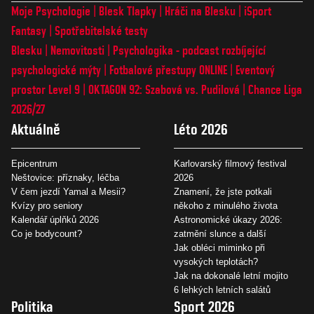
Moje Psychologie
Blesk Tlapky
Hráči na Blesku
iSport
Fantasy
Spotřebitelské testy
Blesku
Nemovitosti
Psychologika - podcast rozbíjející
psychologické mýty
Fotbalové přestupy ONLINE
Eventový
prostor Level 9
OKTAGON 92: Szabová vs. Pudilová
Chance Liga
2026/27
Aktuálně
Léto 2026
Epicentrum
Karlovarský filmový festival
Neštovice: příznaky, léčba
2026
V čem jezdí Yamal a Mesii?
Znamení, že jste potkali
Kvízy pro seniory
někoho z minulého života
Kalendář úplňků 2026
Astronomické úkazy 2026:
Co je bodycount?
zatmění slunce a další
Jak obléci miminko při
vysokých teplotách?
Jak na dokonalé letní mojito
6 lehkých letních salátů
Politika
Sport 2026