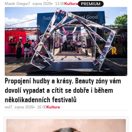
Marek Gregor
7. srpna 2026
13:00
Kultura
Propojení hudby a krásy. Beauty zóny vám
dovolí vypadat a cítit se dobře i během
několikadenních festivalů
red
7. srpna 2026
16:00
Kultura