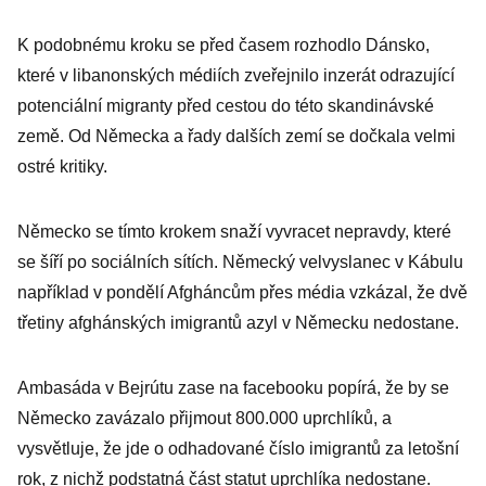
K podobnému kroku se před časem rozhodlo Dánsko,
které v libanonských médiích zveřejnilo inzerát odrazující
potenciální migranty před cestou do této skandinávské
země. Od Německa a řady dalších zemí se dočkala velmi
ostré kritiky.
Německo se tímto krokem snaží vyvracet nepravdy, které
se šíří po sociálních sítích. Německý velvyslanec v Kábulu
například v pondělí Afgháncům přes média vzkázal, že dvě
třetiny afghánských imigrantů azyl v Německu nedostane.
Ambasáda v Bejrútu zase na facebooku popírá, že by se
Německo zavázalo přijmout 800.000 uprchlíků, a
vysvětluje, že jde o odhadované číslo imigrantů za letošní
rok, z nichž podstatná část statut uprchlíka nedostane.