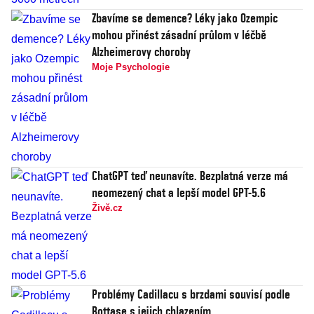
Zbavíme se demence? Léky jako Ozempic
mohou přinést zásadní průlom v léčbě
Alzheimerovy choroby
Moje Psychologie
ChatGPT teď neunavíte. Bezplatná verze má
neomezený chat a lepší model GPT-5.6
Živě.cz
Problémy Cadillacu s brzdami souvisí podle
Bottase s jejich chlazením