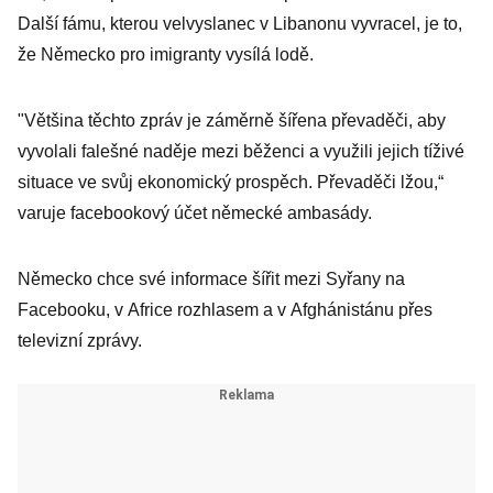
Další fámu, kterou velvyslanec v Libanonu vyvracel, je to,
že Německo pro imigranty vysílá lodě.
"Většina těchto zpráv je záměrně šířena převaděči, aby
vyvolali falešné naděje mezi běženci a využili jejich tíživé
situace ve svůj ekonomický prospěch. Převaděči lžou,“
varuje facebookový účet německé ambasády.
Německo chce své informace šířit mezi Syřany na
Facebooku, v Africe rozhlasem a v Afghánistánu přes
televizní zprávy.