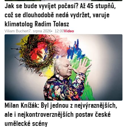
Jak se bude vyvíjet počasí? Až 45 stupňů,
což se dlouhodobě nedá vydržet, varuje
klimatolog Radim Tolasz
Viliam Buchert
7. srpna 2026
12:00
Video
Milan Knížák: Byl jednou z nejvýraznějších,
ale i nejkontroverznějších postav české
umělecké scény