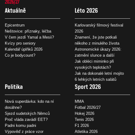
2026/27
Aktuálně
Léto 2026
Epicentrum
Karlovarský filmový festival
Neštovice: příznaky, léčba
2026
V čem jezdí Yamal a Mesii?
Znamení, že jste potkali
Kvízy pro seniory
někoho z minulého života
Kalendář úplňků 2026
Astronomické úkazy 2026:
Co je bodycount?
zatmění slunce a další
Jak obléci miminko při
vysokých teplotách?
Jak na dokonalé letní mojito
6 lehkých letních salátů
Politika
Sport 2026
Nová superdávka: kdo na ní
MMA
dosáhne?
Fotbal 2026/27
Sjezd sudetských Němců
Hokej 2026
Proč vláda zavádí EET?
Tenis 2026
Padni komu padni
F1 2026
Výpověď z práce vzor
Atletika 2026