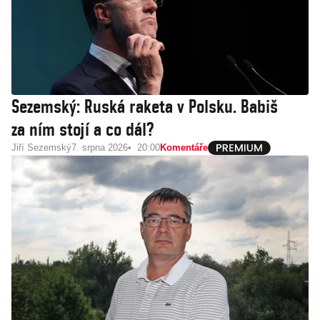
Sezemský: Ruská raketa v Polsku. Babiš
za ním stojí a co dál?
Jiří Sezemský
7. srpna 2026
20:00
Komentáře