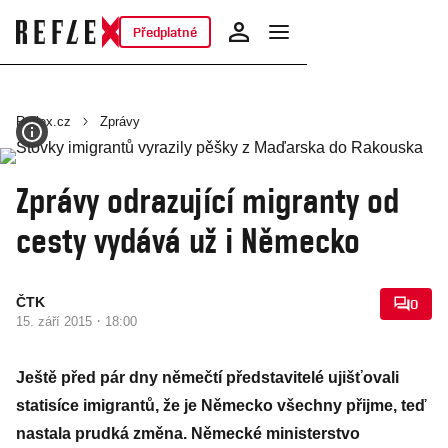
Předplatné
Reflex.cz
Zprávy
Zprávy odrazující migranty od
cesty vydává už i Německo
ČTK
0
·
15. září 2015
18:00
Ještě před pár dny němečtí představitelé ujišťovali
statisíce imigrantů, že je Německo všechny přijme, teď
nastala prudká změna. Německé ministerstvo