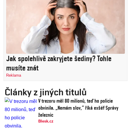
Jak spolehlivě zakryjete šediny? Tohle
musíte znát
Reklama
Články z jiných titulů
V trezoru měl 80 milionů, teď ho policie
obvinila. „Nemám slov,“ říká exšéf Správy
železnic
Blesk.cz