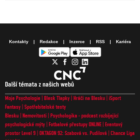
Kontakty
Redakce
Inzerce
RSS
Kariéra
Další témata z našich webů
Moje Psychologie
Blesk Tlapky
Hráči na Blesku
iSport
Fantasy
Spotřebitelské testy
Blesku
Nemovitosti
Psychologika - podcast rozbíjející
psychologické mýty
Fotbalové přestupy ONLINE
Eventový
prostor Level 9
OKTAGON 92: Szabová vs. Pudilová
Chance Liga