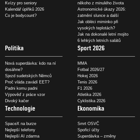
Kvízy pro seniory
někoho z minulého života
Kalendář úplňků 2026
Astronomické úkazy 2026:
Co je bodycount?
zatmění slunce a další
Jak obléci miminko při
vysokých teplotách?
Jak na dokonalé letní mojito
6 lehkých letních salátů
Politika
Sport 2026
Nová superdávka: kdo na ní
MMA
dosáhne?
Fotbal 2026/27
Sjezd sudetských Němců
Hokej 2026
Proč vláda zavádí EET?
Tenis 2026
Padni komu padni
F1 2026
Výpověď z práce vzor
Atletika 2026
Divoký kačer
Cyklistika 2026
Technologie
Ekonomika
SpaceX na burze
Smrt OSVČ
Nejlepší telefony
Spořicí účty
Nejlepší AI zdarma
Superdávka – změny