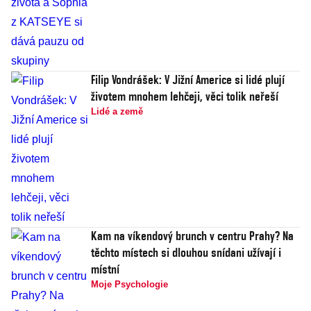
Filip Vondrášek: V Jižní Americe si lidé plují
životem mnohem lehčeji, věci tolik neřeší
Lidé a země
Kam na víkendový brunch v centru Prahy? Na
těchto místech si dlouhou snídani užívají i
místní
Moje Psychologie