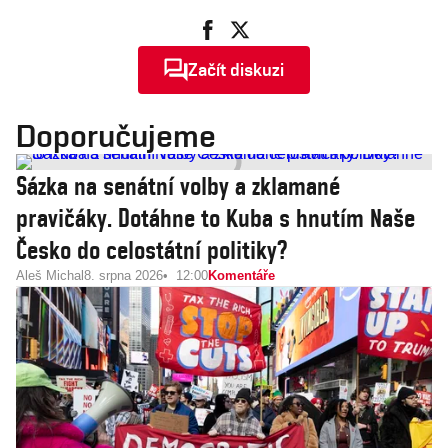
Začít diskuzi
Doporučujeme
Sázka na senátní volby a zklamané
pravičáky. Dotáhne to Kuba s hnutím Naše
Česko do celostátní politiky?
Aleš Michal
8. srpna 2026
12:00
Komentáře