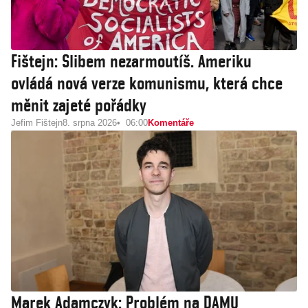
Fištejn: Slibem nezarmoutíš. Ameriku
ovládá nová verze komunismu, která chce
měnit zajeté pořádky
Jefim Fištejn
8. srpna 2026
06:00
Komentáře
Marek Adamczyk: Problém na DAMU