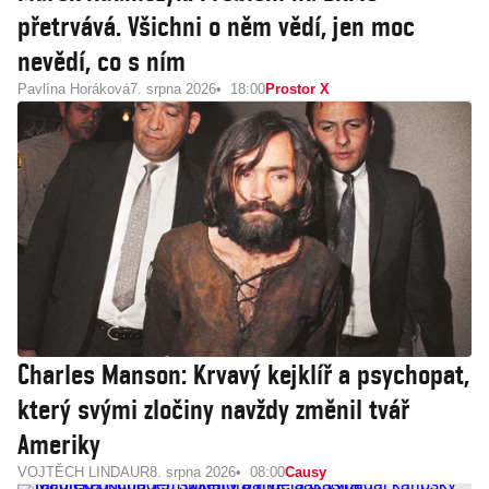
přetrvává. Všichni o něm vědí, jen moc
nevědí, co s ním
Pavlína Horáková
7. srpna 2026
18:00
Prostor X
Charles Manson: Krvavý kejklíř a psychopat,
který svými zločiny navždy změnil tvář
Ameriky
VOJTĚCH LINDAUR
8. srpna 2026
08:00
Causy