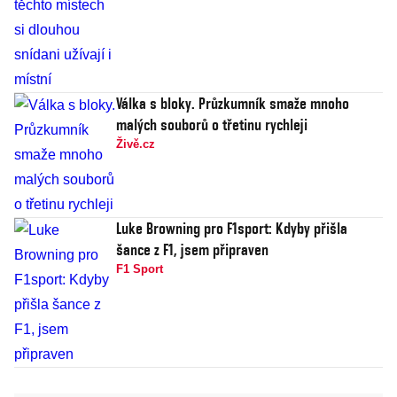
Válka s bloky. Průzkumník smaže mnoho
malých souborů o třetinu rychleji
Živě.cz
Luke Browning pro F1sport: Kdyby přišla
šance z F1, jsem připraven
F1 Sport