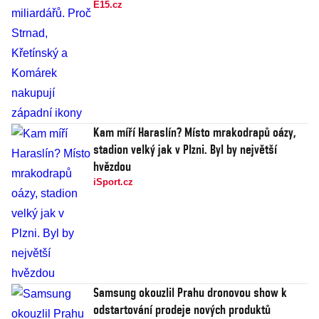
E15.cz
Kam míří Haraslín? Místo mrakodrapů oázy,
stadion velký jak v Plzni. Byl by největší
hvězdou
iSport.cz
Samsung okouzlil Prahu dronovou show k
odstartování prodeje nových produktů