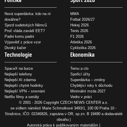
Nová superdávka: kdo na ní
MMA
dosáhne?
Fotbal 2026/27
Sjezd sudetských Němců
Hokej 2026
Proč vláda zavádí EET?
Tenis 2026
Padni komu padni
F1 2026
Výpověď z práce vzor
Atletika 2026
Divoký kačer
Cyklistika 2026
Technologie
Ekonomika
SpaceX na burze
Temu a clo
Nejlepší telefony
Spořicí účty
Nejlepší AI zdarma
Superdávka – změny
Nejlepší chytré hodinky
Chybějící roky k důchodu
Nejlepší VPN – srovnání
Minimální mzda 2027
Netflix filmy a seriály
Vedro v práci
© 2001 - 2026 Copyright
CZECH NEWS CENTER a.s.
se sídlem náměstí Marie Schmolkové 3493/1, 100 00 Praha 10 -
Strašnice, IČO: 02346826, zapsána v OR, sp.zn. B 19490 a dodavatelé
obsahu
Autorská práva k publikovaným materiálům