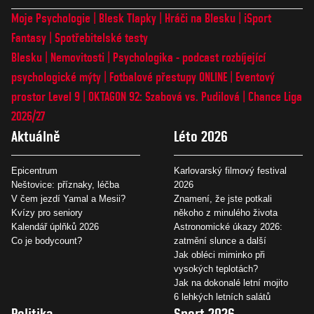
Moje Psychologie
Blesk Tlapky
Hráči na Blesku
iSport
Fantasy
Spotřebitelské testy
Blesku
Nemovitosti
Psychologika - podcast rozbíjející
psychologické mýty
Fotbalové přestupy ONLINE
Eventový
prostor Level 9
OKTAGON 92: Szabová vs. Pudilová
Chance Liga
2026/27
Aktuálně
Léto 2026
Epicentrum
Karlovarský filmový festival
Neštovice: příznaky, léčba
2026
V čem jezdí Yamal a Mesii?
Znamení, že jste potkali
Kvízy pro seniory
někoho z minulého života
Kalendář úplňků 2026
Astronomické úkazy 2026:
Co je bodycount?
zatmění slunce a další
Jak obléci miminko při
vysokých teplotách?
Jak na dokonalé letní mojito
6 lehkých letních salátů
Politika
Sport 2026