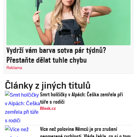
Vydrží vám barva sotva pár týdnů?
Přestaňte dělat tuhle chybu
Reklama
Články z jiných titulů
Smrt holčičky v Alpách: Češka zemřela při
túře s rodiči
Blesk.cz
Více než polovina Němců je pro zrušení
neomezené rychlosti. Vláda řekla, co si o tom