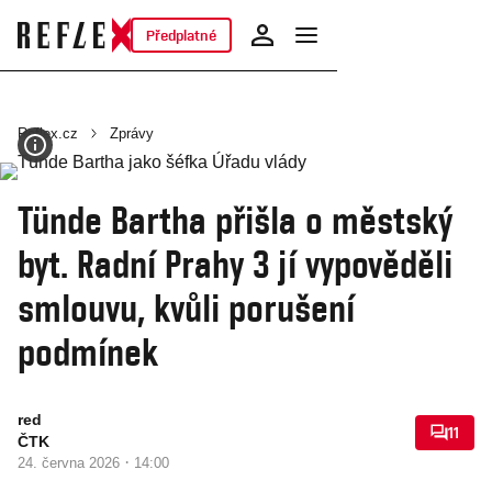
Předplatné
Reflex.cz
Zprávy
Tünde Bartha přišla o městský
byt. Radní Prahy 3 jí vypověděli
smlouvu, kvůli porušení
podmínek
red
11
ČTK
·
24. června 2026
14:00