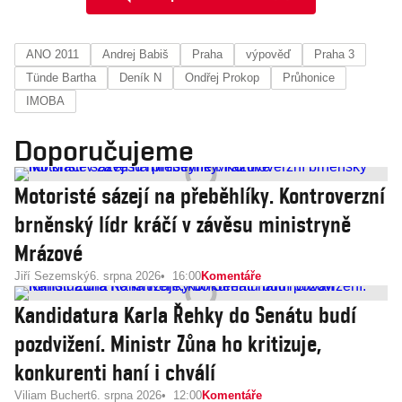
ANO 2011
Andrej Babiš
Praha
výpověď
Praha 3
Tünde Bartha
Deník N
Ondřej Prokop
Průhonice
IMOBA
Doporučujeme
Motoristé sázejí na přeběhlíky. Kontroverzní
brněnský lídr kráčí v závěsu ministryně
Mrázové
Jiří Sezemský
6. srpna 2026
16:00
Komentáře
Kandidatura Karla Řehky do Senátu budí
pozdvižení. Ministr Zůna ho kritizuje,
konkurenti haní i chválí
Viliam Buchert
6. srpna 2026
12:00
Komentáře