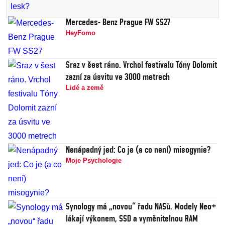
Mercedes- Benz Prague FW SS27
HeyFomo
Sraz v šest ráno. Vrchol festivalu Tóny Dolomit
zazní za úsvitu ve 3000 metrech
Lidé a země
Nenápadný jed: Co je (a co není) misogynie?
Moje Psychologie
Synology má „novou“ řadu NASů. Modely Neo+
lákají výkonem, SSD a vyměnitelnou RAM