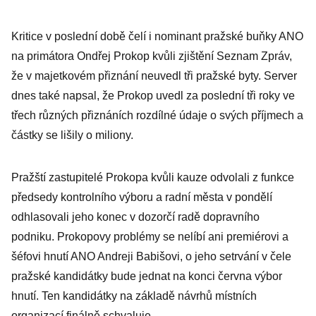
Kritice v poslední době čelí i nominant pražské buňky ANO
na primátora Ondřej Prokop kvůli zjištění Seznam Zpráv,
že v majetkovém přiznání neuvedl tři pražské byty. Server
dnes také napsal, že Prokop uvedl za poslední tři roky ve
třech různých přiznáních rozdílné údaje o svých příjmech a
částky se lišily o miliony.
Pražští zastupitelé Prokopa kvůli kauze odvolali z funkce
předsedy kontrolního výboru a radní města v pondělí
odhlasovali jeho konec v dozorčí radě dopravního
podniku. Prokopovy problémy se nelíbí ani premiérovi a
šéfovi hnutí ANO Andreji Babišovi, o jeho setrvání v čele
pražské kandidátky bude jednat na konci června výbor
hnutí. Ten kandidátky na základě návrhů místních
organizací finálně schvaluje.