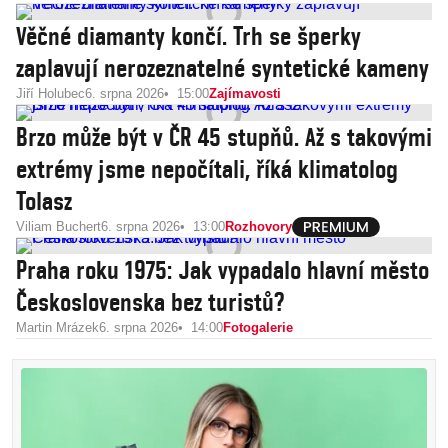
Věčné diamanty končí. Trh se šperky
zaplavují nerozeznatelné syntetické kameny
Jiří Holubec
6. srpna 2026
15:00
Zajímavosti
Brzo může být v ČR 45 stupňů. Až s takovými
extrémy jsme nepočítali, říká klimatolog
Tolasz
Viliam Buchert
6. srpna 2026
13:00
Rozhovory
Praha roku 1975: Jak vypadalo hlavní město
Československa bez turistů?
Martin Mrázek
6. srpna 2026
14:00
Fotogalerie