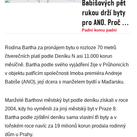
Babišových pět
rukou drží byty
pro ANO. Proč má
s Prokopem a
Padni komu padni
Barthou tolik
Rodina Bartha za pronájem bytu o rozloze 70 metrů
trpělivosti?
čtverečních platí podle Deníku N asi 11.000 korun
měsíčně. Bartha podle svého vyjádření žije v Průhonicích
v objektu patřícím společnosti Imoba premiéra Andreje
Babiše (ANO), její dcera s manželem bydlí v Maďarsku.
Manželé Barthovi městský byt podle deníku získali v roce
2004, kdy ho vyměnili za jiný městský byt v Praze 8.
Bartha podle zjištění deníku sama vlastní tři byty a v
loňském roce navíc za 19 milionů korun prodala rodinný
dům u Prahy.