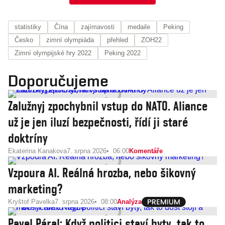
statistiky
Čína
zajímavosti
medaile
Peking
Česko
zimní olympiáda
přehled
ZOH22
Zimní olympijské hry 2022
Peking 2022
Doporučujeme
Zalužnyj zpochybnil vstup do NATO. Aliance
už je jen iluzí bezpečnosti, řídí ji staré
doktríny
Ekaterina Kanakova
7. srpna 2026
06:00
Komentáře
Vzpoura AI. Reálná hrozba, nebo šikovný
marketing?
Kryštof Pavelka
7. srpna 2026
08:00
Analýza
Pavel Páral: Když politici staví byty, tak to