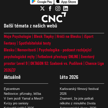
Další témata z našich webů
Moje Psychologie
Blesk Tlapky
Hráči na Blesku
iSport
Fantasy
Spotřebitelské testy
Blesku
Nemovitosti
Psychologika - podcast rozbíjející
psychologické mýty
Fotbalové přestupy ONLINE
Eventový
prostor Level 9
OKTAGON 92: Szabová vs. Pudilová
Chance Liga
2026/27
Aktuálně
Léto 2026
Epicentrum
Karlovarský filmový festival
Neštovice: příznaky, léčba
2026
V čem jezdí Yamal a Mesii?
Znamení, že jste potkali
Kvízy pro seniory
někoho z minulého života