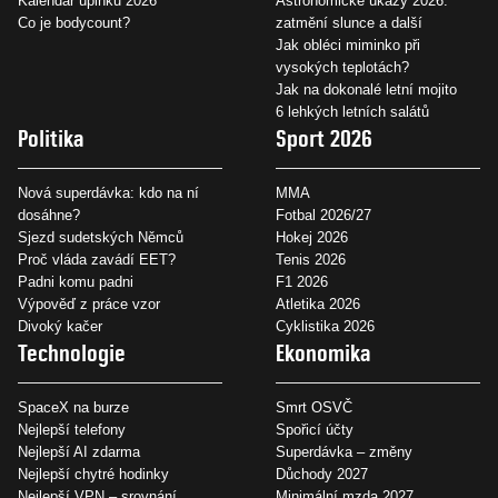
Kalendář úplňků 2026
Astronomické úkazy 2026:
Co je bodycount?
zatmění slunce a další
Jak obléci miminko při
vysokých teplotách?
Jak na dokonalé letní mojito
6 lehkých letních salátů
Politika
Sport 2026
Nová superdávka: kdo na ní
MMA
dosáhne?
Fotbal 2026/27
Sjezd sudetských Němců
Hokej 2026
Proč vláda zavádí EET?
Tenis 2026
Padni komu padni
F1 2026
Výpověď z práce vzor
Atletika 2026
Divoký kačer
Cyklistika 2026
Technologie
Ekonomika
SpaceX na burze
Smrt OSVČ
Nejlepší telefony
Spořicí účty
Nejlepší AI zdarma
Superdávka – změny
Nejlepší chytré hodinky
Důchody 2027
Nejlepší VPN – srovnání
Minimální mzda 2027