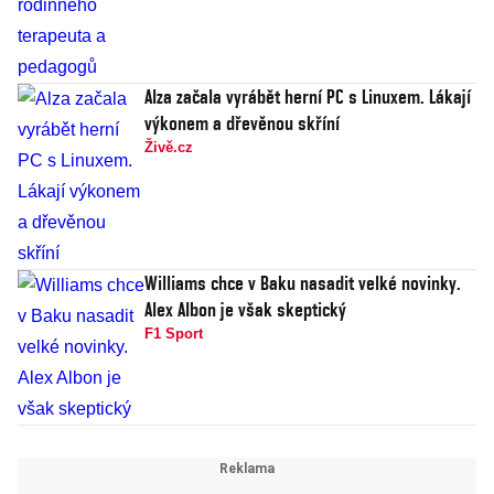
Alza začala vyrábět herní PC s Linuxem. Lákají
výkonem a dřevěnou skříní
Živě.cz
Williams chce v Baku nasadit velké novinky.
Alex Albon je však skeptický
F1 Sport