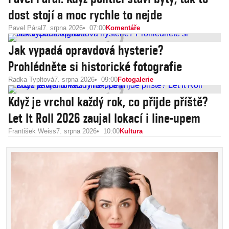
dost stojí a moc rychle to nejde
Pavel Páral
7. srpna 2026
07:00
Komentáře
Jak vypadá opravdová hysterie?
Prohlédněte si historické fotografie
Radka Typltová
7. srpna 2026
09:00
Fotogalerie
Když je vrchol každý rok, co přijde příště?
Let It Roll 2026 zaujal lokací i line-upem
František Weiss
7. srpna 2026
10:00
Kultura