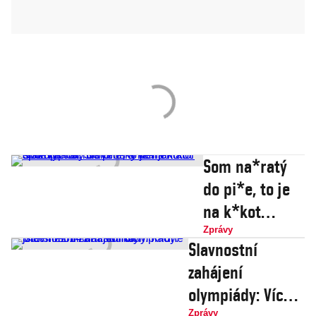
Som na*ratý
do pi*e, to je
na k*kot
spolupráca!
Zprávy
Slavnostní
Slovenský
zahájení
komentátor si
olympiády: Více
nevypnul
Zprávy