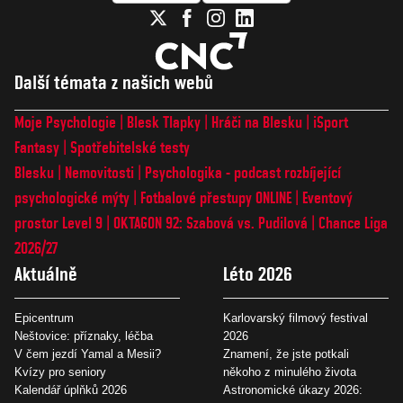
Další témata z našich webů
Moje Psychologie
Blesk Tlapky
Hráči na Blesku
iSport
Fantasy
Spotřebitelské testy
Blesku
Nemovitosti
Psychologika - podcast rozbíjející
psychologické mýty
Fotbalové přestupy ONLINE
Eventový
prostor Level 9
OKTAGON 92: Szabová vs. Pudilová
Chance Liga
2026/27
Aktuálně
Léto 2026
Epicentrum
Karlovarský filmový festival
Neštovice: příznaky, léčba
2026
V čem jezdí Yamal a Mesii?
Znamení, že jste potkali
Kvízy pro seniory
někoho z minulého života
Kalendář úplňků 2026
Astronomické úkazy 2026: