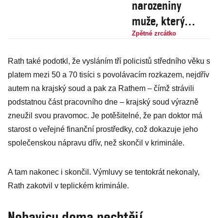
narozeniny
muže, který
neměl žádný hit,
Zpětné zrcátko
ale zásadně
Rath také podotkl, že vysláním tří policistů středního věku s
změnil životy nás
platem mezi 50 a 70 tisíci s povolávacím rozkazem, nejdřív
všech
autem na krajský soud a pak za Rathem – čímž strávili
podstatnou část pracovního dne – krajský soud výrazně
zneužil svou pravomoc. Je potěšitelné, že pan doktor má
starost o veřejné finanční prostředky, což dokazuje jeho
společenskou nápravu dřív, než skončil v kriminále.
A tam nakonec i skončil. Výmluvy se tentokrát nekonaly,
Rath zakotvil v teplickém kriminále.
Nohavicu doma nechtějí