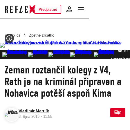
Předplatné
Reflex.cz
Zpětné zrcátko
10
Fotogalerie
Zeman roztančil kolegy z V4,
Rath je na kriminál připraven a
Nohavica potěší aspoň Kima
Vladimír Mertlík
0
·
8. října 2019
11:55