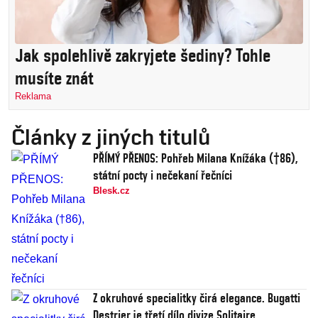
Jak spolehlivě zakryjete šediny? Tohle
musíte znát
Reklama
Články z jiných titulů
PŘÍMÝ PŘENOS: Pohřeb Milana Knížáka (†86),
státní pocty i nečekaní řečníci
Blesk.cz
Z okruhové specialitky čirá elegance. Bugatti
Destrier je třetí dílo divize Solitaire