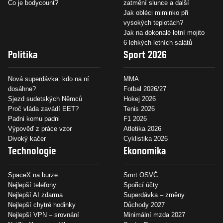
Co je bodycount?
zatmění slunce a další
Jak obléci miminko při
vysokých teplotách?
Jak na dokonalé letní mojito
6 lehkých letních salátů
Politika
Sport 2026
Nová superdávka: kdo na ní
MMA
dosáhne?
Fotbal 2026/27
Sjezd sudetských Němců
Hokej 2026
Proč vláda zavádí EET?
Tenis 2026
Padni komu padni
F1 2026
Výpověď z práce vzor
Atletika 2026
Divoký kačer
Cyklistika 2026
Technologie
Ekonomika
SpaceX na burze
Smrt OSVČ
Nejlepší telefony
Spořicí účty
Nejlepší AI zdarma
Superdávka – změny
Nejlepší chytré hodinky
Důchody 2027
Nejlepší VPN – srovnání
Minimální mzda 2027