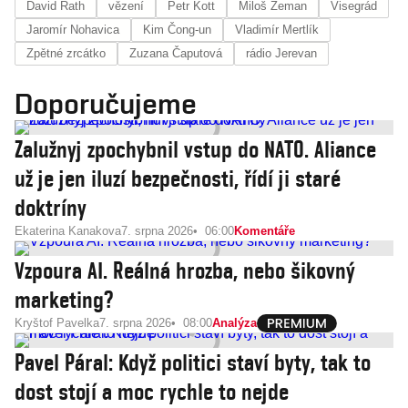
David Rath
vězení
Petr Kott
Miloš Zeman
Visegrád
Jaromír Nohavica
Kim Čong-un
Vladimír Mertlík
Zpětné zrcátko
Zuzana Čaputová
rádio Jerevan
Doporučujeme
Zalužnyj zpochybnil vstup do NATO. Aliance
už je jen iluzí bezpečnosti, řídí ji staré
doktríny
Ekaterina Kanakova
7. srpna 2026
06:00
Komentáře
Vzpoura AI. Reálná hrozba, nebo šikovný
marketing?
Kryštof Pavelka
7. srpna 2026
08:00
Analýza
Pavel Páral: Když politici staví byty, tak to
dost stojí a moc rychle to nejde