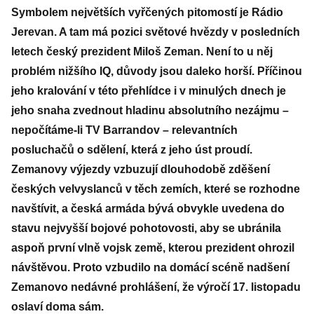
Symbolem největších vyřčených pitomostí je Rádio
Jerevan. A tam má pozici světové hvězdy v posledních
letech český prezident Miloš Zeman. Není to u něj
problém nižšího IQ, důvody jsou daleko horší. Příčinou
jeho kralování v této přehlídce i v minulých dnech je
jeho snaha zvednout hladinu absolutního nezájmu –
nepočítáme-li TV Barrandov – relevantních
posluchačů o sdělení, která z jeho úst proudí.
Zemanovy výjezdy vzbuzují dlouhodobě zděšení
českých velvyslanců v těch zemích, které se rozhodne
navštívit, a česká armáda bývá obvykle uvedena do
stavu nejvyšší bojové pohotovosti, aby se ubránila
aspoň první vlně vojsk země, kterou prezident ohrozil
návštěvou. Proto vzbudilo na domácí scéně nadšení
Zemanovo nedávné prohlášení, že výročí 17. listopadu
oslaví doma sám.