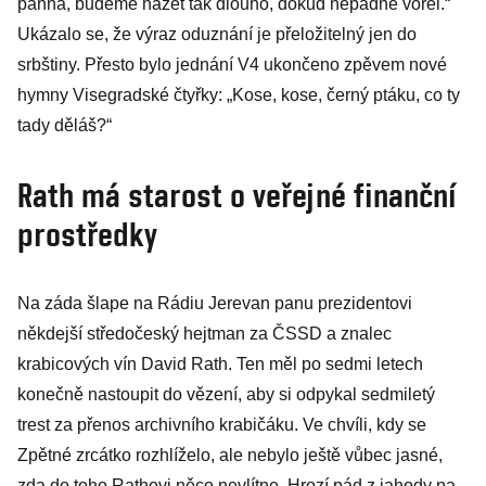
panna, budeme házet tak dlouho, dokud nepadne vorel.“
Ukázalo se, že výraz oduznání je přeložitelný jen do
srbštiny. Přesto bylo jednání V4 ukončeno zpěvem nové
hymny Visegradské čtyřky: „Kose, kose, černý ptáku, co ty
tady děláš?“
Rath má starost o veřejné finanční
prostředky
Na záda šlape na Rádiu Jerevan panu prezidentovi
někdejší středočeský hejtman za ČSSD a znalec
krabicových vín David Rath. Ten měl po sedmi letech
konečně nastoupit do vězení, aby si odpykal sedmiletý
trest za přenos archivního krabičáku. Ve chvíli, kdy se
Zpětné zrcátko rozhlíželo, ale nebylo ještě vůbec jasné,
zda do toho Rathovi něco nevlítne. Hrozí pád z jahody na