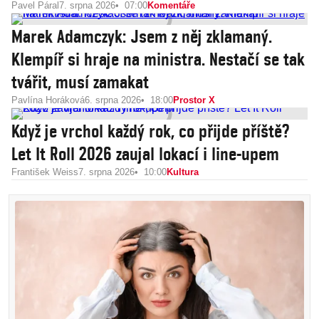
Pavel Páral
7. srpna 2026
07:00
Komentáře
Marek Adamczyk: Jsem z něj zklamaný.
Klempíř si hraje na ministra. Nestačí se tak
tvářit, musí zamakat
Pavlína Horáková
6. srpna 2026
18:00
Prostor X
Když je vrchol každý rok, co přijde příště?
Let It Roll 2026 zaujal lokací i line-upem
František Weiss
7. srpna 2026
10:00
Kultura