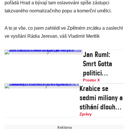
pořádá Hrad a bývají tam oslavováni spíše zástupci
takzvaného normalizačního popu a komerční umělci.
A to je vše, co jsem zahlédl ve Zpětném zrcátku a zaslechl
ve vysílání Rádia Jerevan, váš Vladimír Mertlík
Jan Ruml:
Smrt Gotta
politici
zneužili,
Prostor X
Krabice se
Chramostová
sedmi miliony a
je na pohřbu
stíhání dlouhé 2
nechtěla.
702 dnů. David
Zprávy
Klaus si
Rath nastoupil
vyznamenání