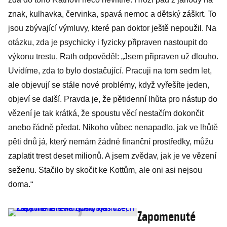
znak, kulhavka, červinka, spavá nemoc a dětský záškrt. To
jsou zbývající výmluvy, které pan doktor ještě nepoužil. Na
otázku, zda je psychicky i fyzicky připraven nastoupit do
výkonu trestu, Rath odpověděl: „Jsem připraven už dlouho.
Uvidíme, zda to bylo dostačující. Pracuji na tom sedm let,
ale objevují se stále nové problémy, když vyřešíte jeden,
objeví se další. Pravda je, že pětidenní lhůta pro nástup do
vězení je tak krátká, že spoustu věcí nestačím dokončit
anebo řádně předat. Nikoho vůbec nenapadlo, jak ve lhůtě
pěti dnů já, který nemám žádné finanční prostředky, můžu
zaplatit trest deset milionů. A jsem zvědav, jak je ve vězení
seženu. Stačilo by skočit ke Kottům, ale oni asi nejsou
doma.“
Zapomenuté