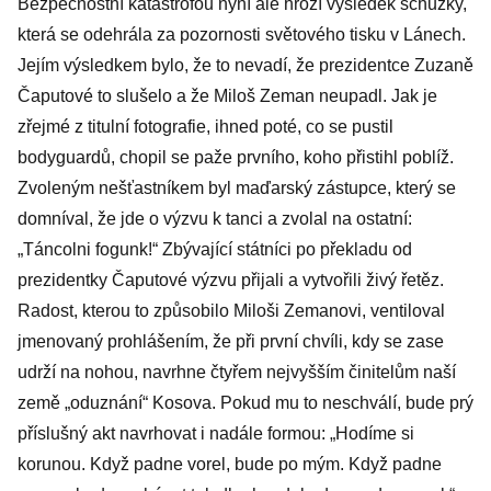
Bezpečnostní katastrofou nyní ale hrozí výsledek schůzky,
která se odehrála za pozornosti světového tisku v Lánech.
Jejím výsledkem bylo, že to nevadí, že prezidentce Zuzaně
Čaputové to slušelo a že Miloš Zeman neupadl. Jak je
zřejmé z titulní fotografie, ihned poté, co se pustil
bodyguardů, chopil se paže prvního, koho přistihl poblíž.
Zvoleným nešťastníkem byl maďarský zástupce, který se
domníval, že jde o výzvu k tanci a zvolal na ostatní:
„Táncolni fogunk!“ Zbývající státníci po překladu od
prezidentky Čaputové výzvu přijali a vytvořili živý řetěz.
Radost, kterou to způsobilo Miloši Zemanovi, ventiloval
jmenovaný prohlášením, že při první chvíli, kdy se zase
udrží na nohou, navrhne čtyřem nejvyšším činitelům naší
země „oduznání“ Kosova. Pokud mu to neschválí, bude prý
příslušný akt navrhovat i nadále formou: „Hodíme si
korunou. Když padne vorel, bude po mým. Když padne