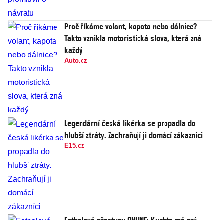
Proč říkáme volant, kapota nebo dálnice?
Takto vznikla motoristická slova, která zná
každý
Auto.cz
Legendární česká likérka se propadla do
hlubší ztráty. Zachraňují ji domácí zákazníci
E15.cz
Fotbalové přestupy ONLINE: Kuchta má prý