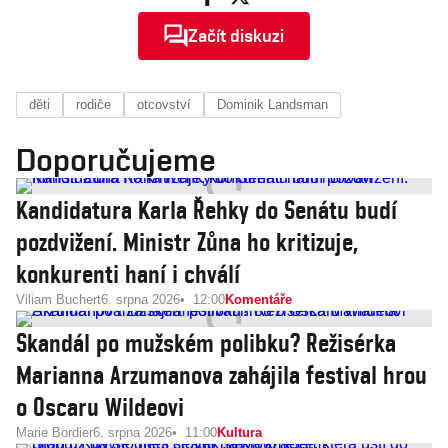
Začít diskuzi
děti
rodiče
otcovství
Dominik Landsman
Doporučujeme
Kandidatura Karla Řehky do Senátu budí
pozdvižení. Ministr Zůna ho kritizuje,
konkurenti haní i chválí
Viliam Buchert
6. srpna 2026
12:00
Komentáře
Skandál po mužském polibku? Režisérka
Marianna Arzumanova zahájila festival hrou
o Oscaru Wildeovi
Marie Bordier
6. srpna 2026
11:00
Kultura