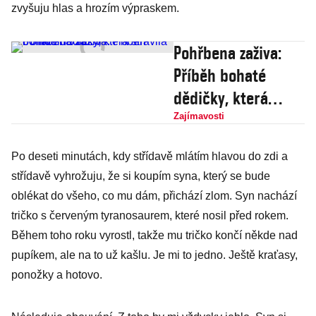
zvyšuju hlas a hrozím výpraskem.
Pohřbena zaživa:
Příběh bohaté
dědičky, která
strávila 80 hodin v
Zajímavosti
rakvi
Po deseti minutách, kdy střídavě mlátím hlavou do zdi a
střídavě vyhrožuju, že si koupím syna, který se bude
oblékat do všeho, co mu dám, přichází zlom. Syn nachází
tričko s červeným tyranosaurem, které nosil před rokem.
Během toho roku vyrostl, takže mu tričko končí někde nad
pupíkem, ale na to už kašlu. Je mi to jedno. Ještě kraťasy,
ponožky a hotovo.