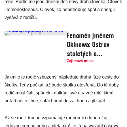
mně. Podle mě jsou dnešní děti nový druh člověka. Člověk
Homonosleepus. Člověk, co nepotřebuje spát a energii
vysává z rodičů.
Fenomén jménem
Okinawa: Ostrov
stoletých a
spokojených lidí
Zajímavá místa
Jakmile je rodič vzbuzený, následuje druhá fáze cesty do
školky. Tedy počkat, až bude školka otevřená. Do té doby
rodič musí šálit spánek i nutkání své otravné dítě, které
pořád něco chce, spláchnout do záchodu a jít spát.
Až se rodič trochu vzpamatuje (odborníci doporučují
ledovou sprchu nebo amfetamin), je třeba vytvořit časový