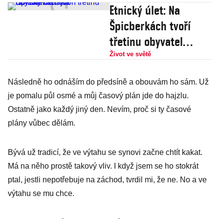
Etnický úlet: Na
Špicberkách tvoří
třetinu obyvatel
Thajci
Život ve světě
Následně ho odnáším do předsíně a obouvám ho sám. Už
je pomalu půl osmé a můj časový plán jde do hajzlu.
Ostatně jako každý jiný den. Nevím, proč si ty časové
plány vůbec dělám.
Bývá už tradicí, že ve výtahu se synovi začne chtít kakat.
Má na něho prostě takový vliv. I když jsem se ho stokrát
ptal, jestli nepotřebuje na záchod, tvrdil mi, že ne. No a ve
výtahu se mu chce.