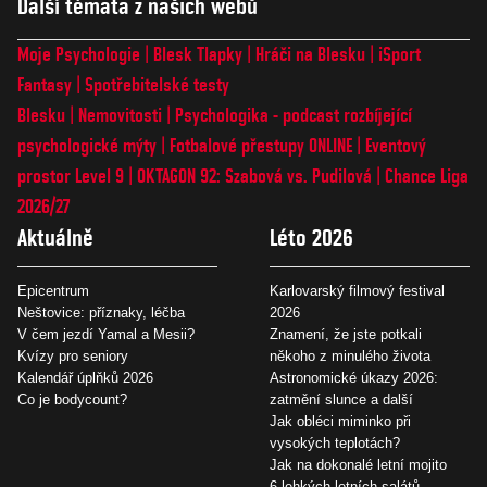
Další témata z našich webů
Moje Psychologie
Blesk Tlapky
Hráči na Blesku
iSport
Fantasy
Spotřebitelské testy
Blesku
Nemovitosti
Psychologika - podcast rozbíjející
psychologické mýty
Fotbalové přestupy ONLINE
Eventový
prostor Level 9
OKTAGON 92: Szabová vs. Pudilová
Chance Liga
2026/27
Aktuálně
Léto 2026
Epicentrum
Karlovarský filmový festival
Neštovice: příznaky, léčba
2026
V čem jezdí Yamal a Mesii?
Znamení, že jste potkali
Kvízy pro seniory
někoho z minulého života
Kalendář úplňků 2026
Astronomické úkazy 2026:
Co je bodycount?
zatmění slunce a další
Jak obléci miminko při
vysokých teplotách?
Jak na dokonalé letní mojito
6 lehkých letních salátů