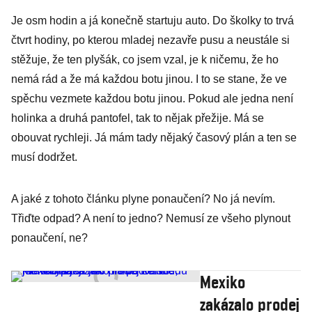
Je osm hodin a já konečně startuju auto. Do školky to trvá
čtvrt hodiny, po kterou mladej nezavře pusu a neustále si
stěžuje, že ten plyšák, co jsem vzal, je k ničemu, že ho
nemá rád a že má každou botu jinou. I to se stane, že ve
spěchu vezmete každou botu jinou. Pokud ale jedna není
holinka a druhá pantofel, tak to nějak přežije. Má se
obouvat rychleji. Já mám tady nějaký časový plán a ten se
musí dodržet.
A jaké z tohoto článku plyne ponaučení? No já nevím.
Třiďte odpad? A není to jedno? Nemusí ze všeho plynout
ponaučení, ne?
Mexiko
zakázalo prodej