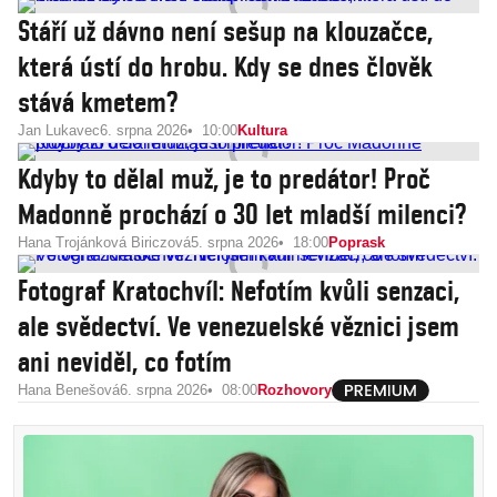
Stáří už dávno není sešup na klouzačce,
která ústí do hrobu. Kdy se dnes člověk
stává kmetem?
Jan Lukavec
6. srpna 2026
10:00
Kultura
Kdyby to dělal muž, je to predátor! Proč
Madonně prochází o 30 let mladší milenci?
Hana Trojánková Biriczová
5. srpna 2026
18:00
Poprask
Fotograf Kratochvíl: Nefotím kvůli senzaci,
ale svědectví. Ve venezuelské věznici jsem
ani neviděl, co fotím
Hana Benešová
6. srpna 2026
08:00
Rozhovory