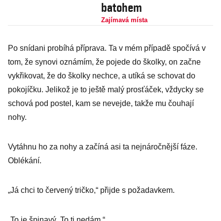
batohem
Zajímavá místa
Po snídani probíhá příprava. Ta v mém případě spočívá v
tom, že synovi oznámím, že pojede do školky, on začne
vykřikovat, že do školky nechce, a utíká se schovat do
pokojíčku. Jelikož je to ještě malý prosťáček, vždycky se
schová pod postel, kam se nevejde, takže mu čouhají
nohy.
Vytáhnu ho za nohy a začíná asi ta nejnáročnější fáze.
Oblékání.
„Já chci to červený tričko,“ přijde s požadavkem.
„To je špinavý. To ti nedám.“