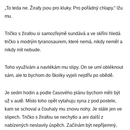
„To teda ne. Žirafy jsou pro kluky. Pro pořádný chlapy,“ lžu
mu.
Tričko s žirafou si samozřejmě sundává a ve skříni hledá
tričko s modrým tyranosaurem, které nemá, nikdy neměl a
nikdy mít nebude.
Toho využívám a navlékám mu slipy. On se umí obléknout
sám, ale to bychom do školky vyjeli nejdřív po obědě.
Je sedm hodin a podle časového plánu bychom měli být
už v autě. Místo toho opět vytahuju syna z pod postele,
kam se schoval a čouhaly mu znovu nohy. Je stále jen ve
slipech. Tričko s žirafou se nechytlo a ani další z
nabízených neslavily úspěch. Začínám být nepříjemný,