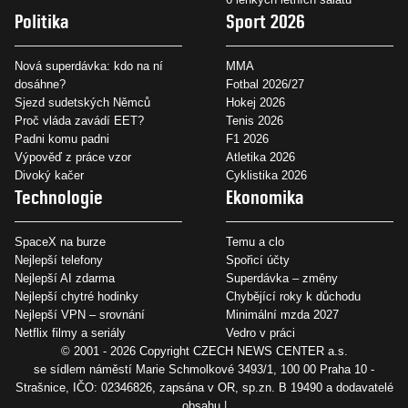
Politika
Sport 2026
Nová superdávka: kdo na ní
MMA
dosáhne?
Fotbal 2026/27
Sjezd sudetských Němců
Hokej 2026
Proč vláda zavádí EET?
Tenis 2026
Padni komu padni
F1 2026
Výpověď z práce vzor
Atletika 2026
Divoký kačer
Cyklistika 2026
Technologie
Ekonomika
SpaceX na burze
Temu a clo
Nejlepší telefony
Spořicí účty
Nejlepší AI zdarma
Superdávka – změny
Nejlepší chytré hodinky
Chybějící roky k důchodu
Nejlepší VPN – srovnání
Minimální mzda 2027
Netflix filmy a seriály
Vedro v práci
© 2001 - 2026 Copyright
CZECH NEWS CENTER a.s.
se sídlem náměstí Marie Schmolkové 3493/1, 100 00 Praha 10 -
Strašnice, IČO: 02346826, zapsána v OR, sp.zn. B 19490 a dodavatelé
obsahu