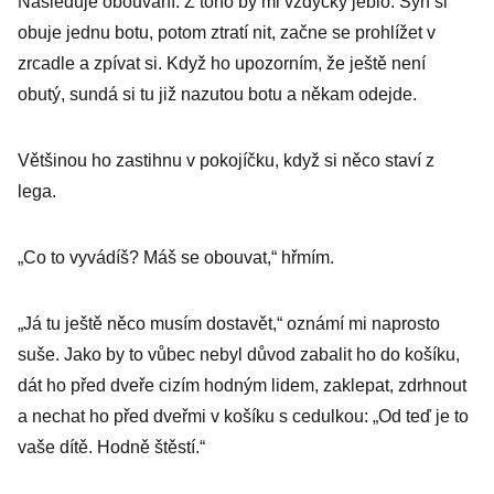
Následuje obouvání. Z toho by mi vždycky jeblo. Syn si
obuje jednu botu, potom ztratí nit, začne se prohlížet v
zrcadle a zpívat si. Když ho upozorním, že ještě není
obutý, sundá si tu již nazutou botu a někam odejde.
Většinou ho zastihnu v pokojíčku, když si něco staví z
lega.
„Co to vyvádíš? Máš se obouvat,“ hřmím.
„Já tu ještě něco musím dostavět,“ oznámí mi naprosto
suše. Jako by to vůbec nebyl důvod zabalit ho do košíku,
dát ho před dveře cizím hodným lidem, zaklepat, zdrhnout
a nechat ho před dveřmi v košíku s cedulkou: „Od teď je to
vaše dítě. Hodně štěstí.“