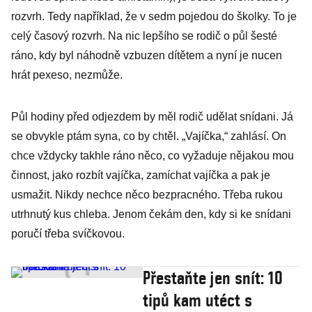
rozvrh. Tedy například, že v sedm pojedou do školky. To je
celý časový rozvrh. Na nic lepšího se rodič o půl šesté
ráno, kdy byl náhodně vzbuzen dítětem a nyní je nucen
hrát pexeso, nezmůže.
Půl hodiny před odjezdem by měl rodič udělat snídani. Já
se obvykle ptám syna, co by chtěl. „Vajíčka,“ zahlásí. On
chce vždycky takhle ráno něco, co vyžaduje nějakou mou
činnost, jako rozbít vajíčka, zamíchat vajíčka a pak je
usmažit. Nikdy nechce něco bezpracného. Třeba rukou
utrhnutý kus chleba. Jenom čekám den, kdy si ke snídani
poručí třeba svíčkovou.
Přestaňte jen snít: 10
tipů kam utéct s