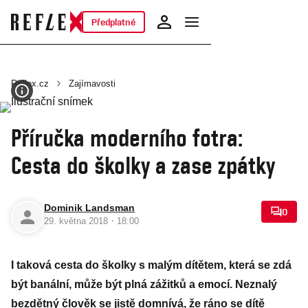
Předplatné
Reflex.cz
Zajímavosti
Příručka moderního fotra:
Cesta do školky a zase zpátky
Dominik Landsman
0
·
29. května 2018
18:00
I taková cesta do školky s malým dítětem, která se zdá
být banální, může být plná zážitků a emocí. Neznalý
bezdětný člověk se jistě domnívá, že ráno se dítě