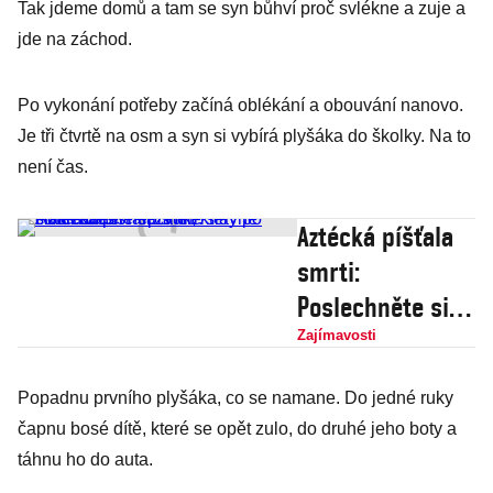
Tak jdeme domů a tam se syn bůhví proč svlékne a zuje a
jde na záchod.
Po vykonání potřeby začíná oblékání a obouvání nanovo.
Je tři čtvrtě na osm a syn si vybírá plyšáka do školky. Na to
není čas.
Aztécká píšťala
smrti:
Poslechněte si
zvuk, který po
Zajímavosti
staletí děsil
Popadnu prvního plyšáka, co se namane. Do jedné ruky
nepřátele slavné
čapnu bosé dítě, které se opět zulo, do druhé jeho boty a
civilizace
táhnu ho do auta.