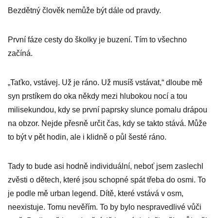
Bezdětný člověk nemůže být dále od pravdy.
První fáze cesty do školky je buzení. Tím to všechno
začíná.
„Taťko, vstávej. Už je ráno. Už musíš vstávat,“ dloube mě
syn prstíkem do oka někdy mezi hlubokou nocí a tou
milisekundou, kdy se první paprsky slunce pomalu drápou
na obzor. Nejde přesně určit čas, kdy se takto stává. Může
to být v pět hodin, ale i klidně o půl šesté ráno.
Tady to bude asi hodně individuální, neboť jsem zaslechl
zvěsti o dětech, které jsou schopné spát třeba do osmi. To
je podle mě urban legend. Dítě, které vstává v osm,
neexistuje. Tomu nevěřím. To by bylo nespravedlivé vůči