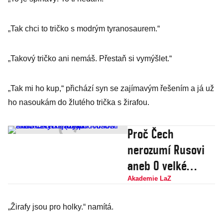
„Tak chci to tričko s modrým tyranosaurem.“
„Takový tričko ani nemáš. Přestaň si vymýšlet.“
„Tak mi ho kup,“ přichází syn se zajímavým řešením a já už
ho nasoukám do žlutého trička s žirafou.
Proč Čech
nerozumí Rusovi
aneb O velké
(ne)podobnosti
Akademie LaZ
slovanských
„Žirafy jsou pro holky.“ namítá.
jazyků