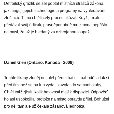
Detroitský grázlík se šel poptat místních strážců zákona,
jak fungují jejich technologie a programy na vyhledávání
zločinců. Ti mu chtěli celý proces ukázat. Když jim ale
předával svůj řidičák, pravděpodobně mu zrovna nepřišlo
na mysl, že už je hledaný za ozbrojenou loupež.
Daniel Glen (Ontario, Kanada - 2008)
Tenhle fikaný zloděj nechtěl přenechat nic náhodě, a tak si
před tím, než se na lup vydal, zavolal do samoobsluhy.
Chtěl totiž zjistit, kolik hotovosti mají k dispozici. Odpověď
ho asi uspokojila, protože na místo opravdu přijel. Bohužel
pro něj tam ale už čekala zásahová jednotka.