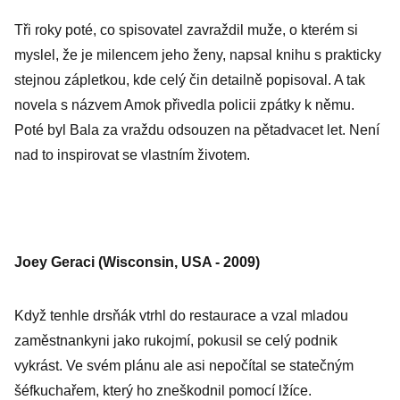
Tři roky poté, co spisovatel zavraždil muže, o kterém si
myslel, že je milencem jeho ženy, napsal knihu s prakticky
stejnou zápletkou, kde celý čin detailně popisoval. A tak
novela s názvem Amok přivedla policii zpátky k němu.
Poté byl Bala za vraždu odsouzen na pětadvacet let. Není
nad to inspirovat se vlastním životem.
Joey Geraci (Wisconsin, USA - 2009)
Když tenhle drsňák vtrhl do restaurace a vzal mladou
zaměstnankyni jako rukojmí, pokusil se celý podnik
vykrást. Ve svém plánu ale asi nepočítal se statečným
šéfkuchařem, který ho zneškodnil pomocí lžíce.