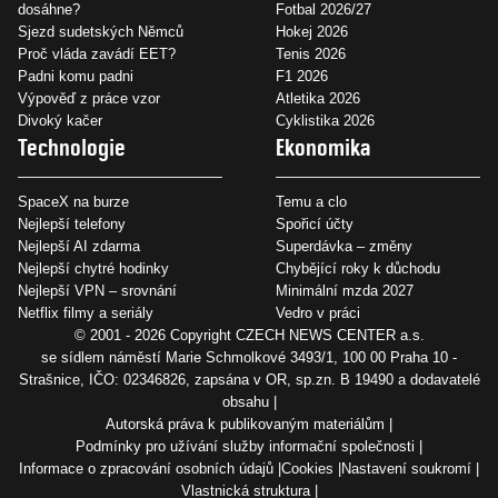
dosáhne?
Fotbal 2026/27
Sjezd sudetských Němců
Hokej 2026
Proč vláda zavádí EET?
Tenis 2026
Padni komu padni
F1 2026
Výpověď z práce vzor
Atletika 2026
Divoký kačer
Cyklistika 2026
Technologie
Ekonomika
SpaceX na burze
Temu a clo
Nejlepší telefony
Spořicí účty
Nejlepší AI zdarma
Superdávka – změny
Nejlepší chytré hodinky
Chybějící roky k důchodu
Nejlepší VPN – srovnání
Minimální mzda 2027
Netflix filmy a seriály
Vedro v práci
© 2001 - 2026 Copyright
CZECH NEWS CENTER a.s.
se sídlem náměstí Marie Schmolkové 3493/1, 100 00 Praha 10 -
Strašnice, IČO: 02346826, zapsána v OR, sp.zn. B 19490 a dodavatelé
obsahu
Autorská práva k publikovaným materiálům
Podmínky pro užívání služby informační společnosti
Informace o zpracování osobních údajů
Cookies
Nastavení soukromí
Vlastnická struktura