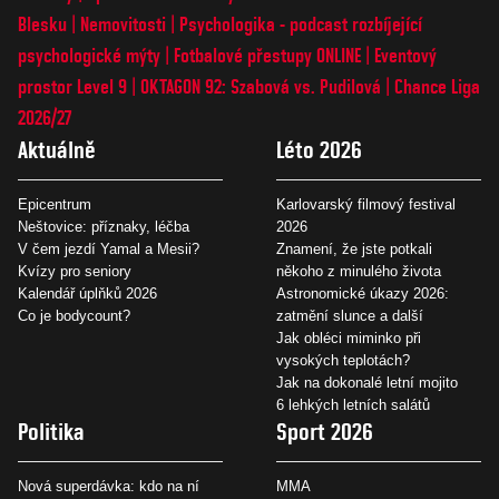
Blesku
Nemovitosti
Psychologika - podcast rozbíjející
psychologické mýty
Fotbalové přestupy ONLINE
Eventový
prostor Level 9
OKTAGON 92: Szabová vs. Pudilová
Chance Liga
2026/27
Aktuálně
Léto 2026
Epicentrum
Karlovarský filmový festival
Neštovice: příznaky, léčba
2026
V čem jezdí Yamal a Mesii?
Znamení, že jste potkali
Kvízy pro seniory
někoho z minulého života
Kalendář úplňků 2026
Astronomické úkazy 2026:
Co je bodycount?
zatmění slunce a další
Jak obléci miminko při
vysokých teplotách?
Jak na dokonalé letní mojito
6 lehkých letních salátů
Politika
Sport 2026
Nová superdávka: kdo na ní
MMA