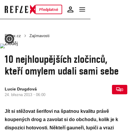
Předplatné
Reflex.cz
Zajímavosti
10 nejhloupějších zločinců,
kteří omylem udali sami sebe
Lucie Drugdová
0
·
24. března 2013
06:00
Jít si stěžovat šerifovi na špatnou kvalitu právě
koupených drog a zavolat si do obchodu, kolik je k
dispozici hotovosti. Někteří gauneři, lupiči a vrazi