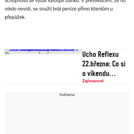
schopností se vydal vyloupit banku. V přesvědčení, že ho
nikdo nevidí, se snažil brát peníze přímo klientům u
přepážek.
Ucho Reflexu
22.března: Co si
o víkendu
poslechne Dan
Zajímavosti
Bárta, Oto
Klempíř nebo
Jakub Horák