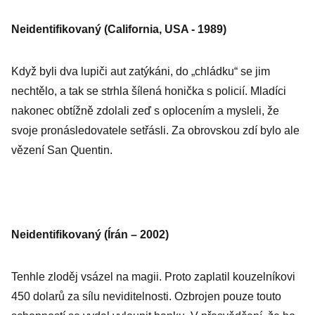
Neidentifikovaný (California, USA - 1989)
Když byli dva lupiči aut zatýkáni, do „chládku“ se jim
nechtělo, a tak se strhla šílená honička s policií. Mladíci
nakonec obtížně zdolali zeď s oplocením a mysleli, že
svoje pronásledovatele setřásli. Za obrovskou zdí bylo ale
vězení San Quentin.
Neidentifikovaný (Írán – 2002)
Tenhle zloděj vsázel na magii. Proto zaplatil kouzelníkovi
450 dolarů za sílu neviditelnosti. Ozbrojen pouze touto