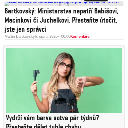
Bartkovský: Ministerstva nepatří Babišovi,
Macinkovi či Juchelkovi. Přestaňte útočit,
jste jen správci
Martin Bartkovský
6. srpna 2026
06:00
Komentáře
Vydrží vám barva sotva pár týdnů?
Přestaňte dělat tuhle chybu