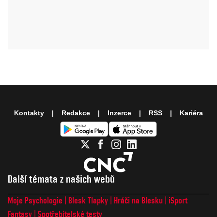
Kontakty
Redakce
Inzerce
RSS
Kariéra
Další témata z našich webů
Moje Psychologie
Blesk Tlapky
Hráči na Blesku
iSport
Fantasy
Spotřebitelské testy