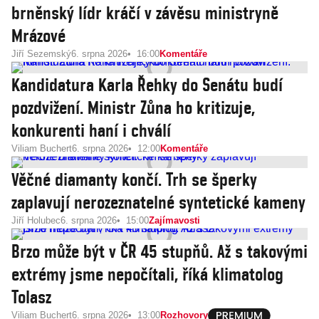
brněnský lídr kráčí v závěsu ministryně
Mrázové
Jiří Sezemský
6. srpna 2026
16:00
Komentáře
Kandidatura Karla Řehky do Senátu budí
pozdvižení. Ministr Zůna ho kritizuje,
konkurenti haní i chválí
Viliam Buchert
6. srpna 2026
12:00
Komentáře
Věčné diamanty končí. Trh se šperky
zaplavují nerozeznatelné syntetické kameny
Jiří Holubec
6. srpna 2026
15:00
Zajímavosti
Brzo může být v ČR 45 stupňů. Až s takovými
extrémy jsme nepočítali, říká klimatolog
Tolasz
Viliam Buchert
6. srpna 2026
13:00
Rozhovory