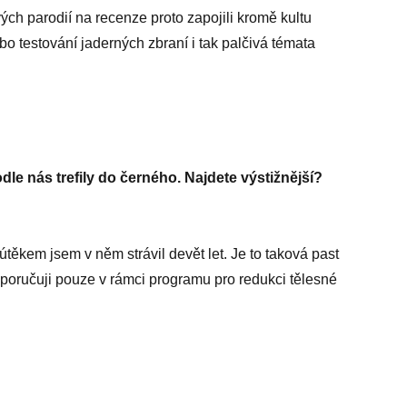
h parodií na recenze proto zapojili kromě kultu
 testování jaderných zbraní i tak palčivá témata
odle nás trefily do černého. Najdete výstižnější?
útěkem jsem v něm strávil devět let. Je to taková past
 Doporučuji pouze v rámci programu pro redukci tělesné