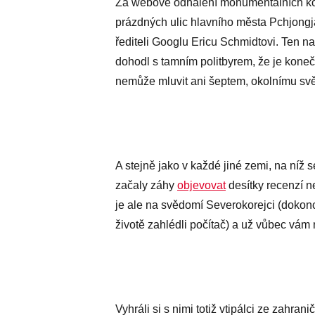
Za webové odhalení monumentálních kom
prázdných ulic hlavního města Pchjong
řediteli Googlu Ericu Schmidtovi. Ten n
dohodl s tamním politbyrem, že je koneč
nemůže mluvit ani šeptem, okolnímu svě
A stejně jako v každé jiné zemi, na níž
začaly záhy
objevovat
desítky recenzí ne
je ale na svědomí Severokorejci (dokonc
životě zahlédli počítač) a už vůbec vá
Vyhráli si s nimi totiž vtipálci ze zahrani