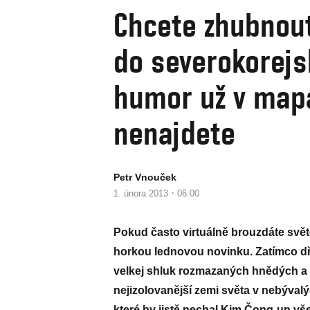
Chcete zhubnout?
do severokorejs
humor už v map
nenajdete
Petr Vnouček
·
1. února 2013
06:00
Pokud často virtuálně brouzdáte svět
horkou lednovou novinku. Zatímco dř
velkej shluk rozmazaných hnědých a 
nejizolovanější zemi světa v nebývalých
které by jistě nechal Kim Čong-un vš