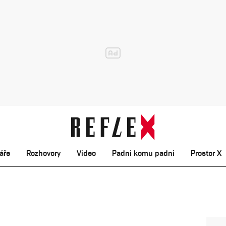
áře
Rozhovory
Video
Padni komu padni
Prostor X