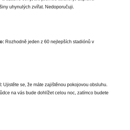
ršiny uhynulých zvířat. Nedoporučuji.
o:
Rozhodně jeden z 60 nejlepších stadiónů v
:
Ujistěte se, že máte zajištěnou pokojovou obsluhu.
vůdce na vás bude dohlížet celou noc, zatímco budete