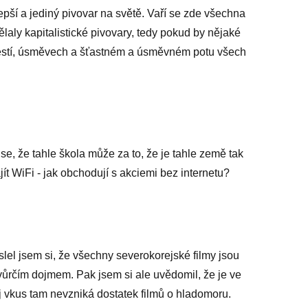
epší a jediný pivovar na světě. Vaří se zde všechna
dělaly kapitalistické pivovary, tedy pokud by nějaké
těstí, úsměvech a šťastném a úsměvném potu všech
se, že tahle škola může za to, že je tahle země tak
t WiFi - jak obchodují s akciemi bez internetu?
lel jsem si, že všechny severokorejské filmy jsou
vůrčím dojmem. Pak jsem si ale uvědomil, že je ve
j vkus tam nevzniká dostatek filmů o hladomoru.