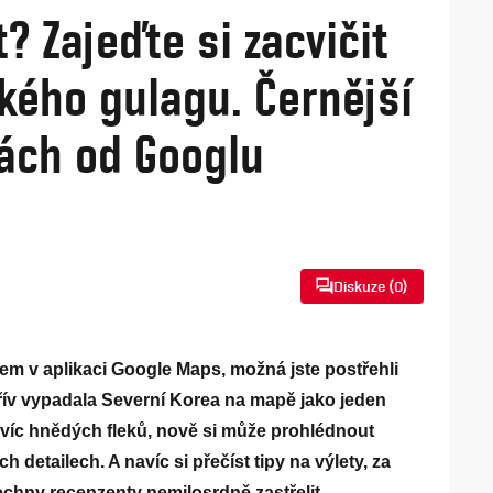
 Zajeďte si zacvičit
kého gulagu. Černější
ách od Googlu
Diskuze (
0
)
em v aplikaci Google Maps, možná jste postřehli
ív vypadala Severní Korea na mapě jako jeden
víc hnědých fleků, nově si může prohlédnout
 detailech. A navíc si přečíst tipy na výlety, za
echny recenzenty nemilosrdně zastřelit.