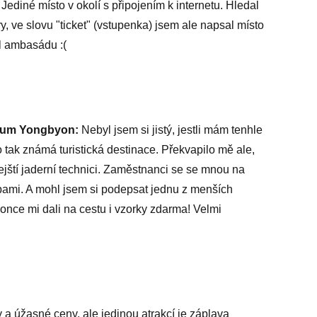
Jediné místo v okolí s připojením k internetu. Hledal
, ve slovu "ticket" (vstupenka) jsem ale napsal místo
il ambasádu :(
trum Yongbyon:
Nebyl jsem si jistý, jestli mám tenhle
 to tak známá turistická destinace. Překvapilo mě ale,
ejští jaderní technici. Zaměstnanci se se mnou na
mbami. A mohl jsem si podepsat jednu z menších
ce mi dali na cestu i vzorky zdarma! Velmi
 a úžasné ceny, ale jedinou atrakcí je záplava