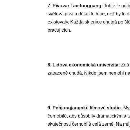
7. Pivovar Taedonggang:
Tohle je nejl
světová piva a dělají to lépe, než by to 
existovaly. Každá sklenice chutná po š
pracujících.
8. Lidová ekonomická univerzita:
Zdá 
zatraceně chudá. Nikde jsem nemohl nají
9. Pchjongjangské filmové studio:
Mys
černobílé, aby působily dramatickým a t
skutečnosti černobílá celá země. Na mů