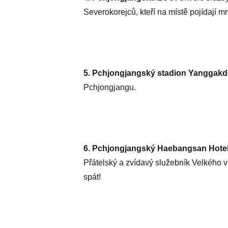
Severokorejců, kteří na místě pojídají m
5. Pchjongjangský stadion Yanggakd
Pchjongjangu.
6. Pchjongjangský Haebangsan Hotel
Přátelský a zvídavý služebník Velkého 
spát!