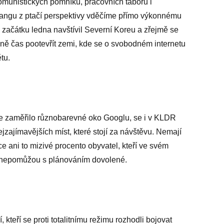
unistických pomníků, pracovních táborů i
jangu z ptačí perspektivy vděčíme přímo výkonnému
a začátku ledna navštívil Severní Koreu a zřejmě se
ně čas pootevřít zemi, kde se o svobodném internetu
tu.
 se zaměřilo různobarevné oko Googlu, se i v KLDR
jzajímavějších míst, které stojí za návštěvu. Nemají
e ani to mizivé procento obyvatel, kteří ve svém
m nepomůžou s plánováním dovolené.
čí, kteří se proti totalitnímu režimu rozhodli bojovat