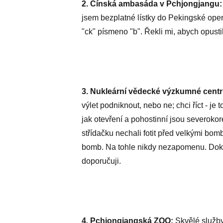
2. Čínská ambasáda v Pchjongjangu:
jsem bezplatné lístky do Pekingské opery
"ck" písmeno "b". Řekli mi, abych opust
3. Nukleární vědecké výzkumné cen
výlet podniknout, nebo ne; chci říct - je
jak otevření a pohostinní jsou severokor
střídačku nechali fotit před velkými bo
bomb. Na tohle nikdy nezapomenu. Dokon
doporučuji.
4. Pchjongjangská ZOO:
Skvělé služby