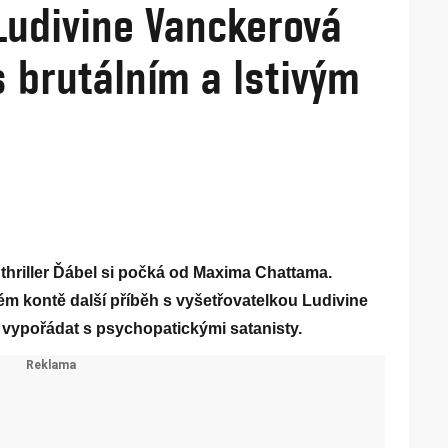
 Ludivine Vanckerová
s brutálním a lstivým
 thriller Ďábel si počká od Maxima Chattama.
m kontě další příběh s vyšetřovatelkou Ludivine
 vypořádat s psychopatickými satanisty.