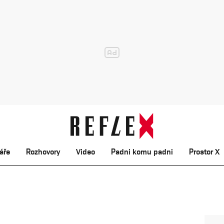
áře
Rozhovory
Video
Padni komu padni
Prostor X