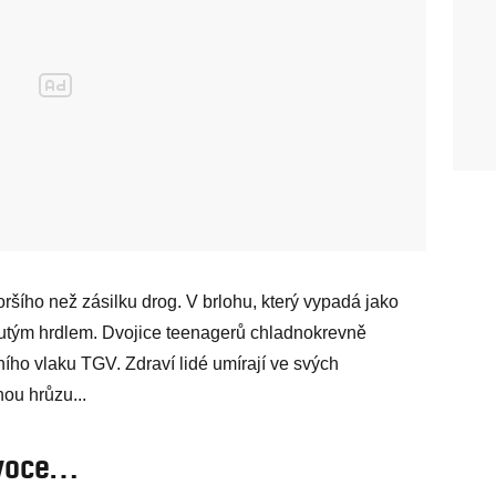
šího než zásilku drog. V brlohu, který vypadá jako
nutým hrdlem. Dvojice teenagerů chladnokrevně
ního vlaku TGV. Zdraví lidé umírají ve svých
ou hrůzu...
ovoce…