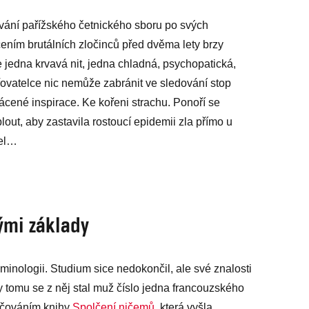
vání pařížského četnického sboru po svých
ením brutálních zločinců před dvěma lety brzy
e jedna krvavá nit, jedna chladná, psychopatická,
řovatelce nic nemůže zabránit ve sledování stop
rácené inspirace. Ke kořeni strachu. Ponoří se
lout, aby zastavila rostoucí epidemii zla přímo u
bel…
ými základy
minologii. Studium sice nedokončil, ale své znalosti
y tomu se z něj stal muž číslo jedna francouzského
račováním knihy
Spolčení ničemů
, která vyšla