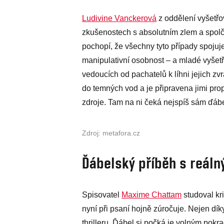
Ludivine Vanckerová
z oddělení vyšetřo
zkušenostech s absolutním zlem a spolč
pochopí, že všechny tyto případy spojuj
manipulativní osobnost – a mladé vyšet
vedoucích od pachatelů k líhni jejich zv
do temných vod a je připravena jimi prop
zdroje. Tam na ni čeká nejspíš sám ďá
Zdroj: metafora.cz
Ďábelský příběh s reáln
Spisovatel
Maxime Chattam
studoval kri
nyní při psaní hojně zúročuje. Nejen dík
thrilleru. Ďábel si počká je volným pok