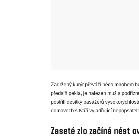
Zadržený kurýr převáží něco mnohem hor
předsíň pekla, je nalezen muž s podříz
postřílí desítky pasažérů vysokorychlost
domovech s tváří vyjadřující nepopsateln
Zaseté zlo začíná nést 