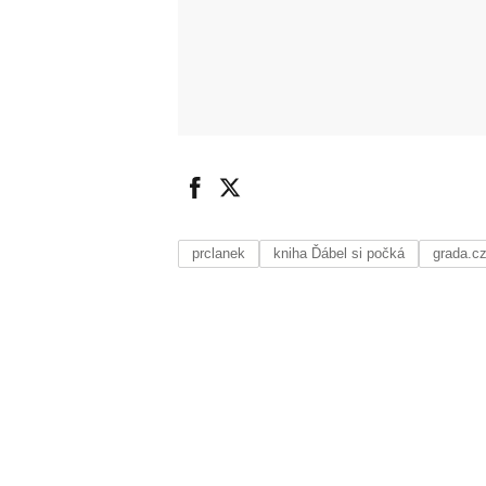
prclanek
kniha Ďábel si počká
grada.c