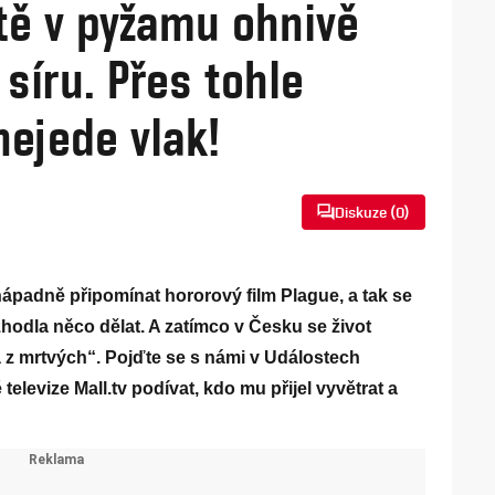
tě v pyžamu ohnivě
 síru. Přes tohle
nejede vlak!
Diskuze (
0
)
ápadně připomínat hororový film Plague, a tak se
zhodla něco dělat. A zatímco v Česku se život
á z mrtvých“. Pojďte se s námi v Událostech
elevize Mall.tv podívat, kdo mu přijel vyvětrat a