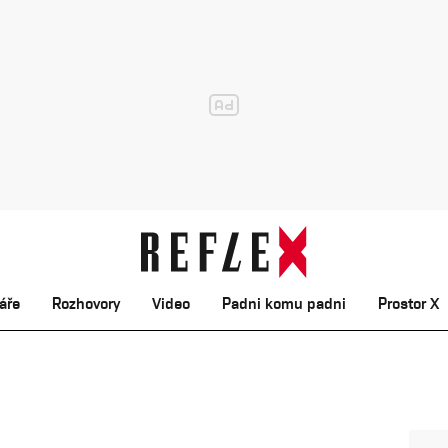
áře
Rozhovory
Video
Padni komu padni
Prostor X