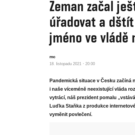
Zeman začal ješ
úřadovat a dštít
jméno ve vládě 
mc
·
18. listopadu 2021
20:00
Pandemická situace v Česku začíná n
i naše víceméně neexistující vláda ro
vytrácí, náš prezident pomalu „vstáv
Luďka Staňka z produkce internetové t
vyměnit povlečení.