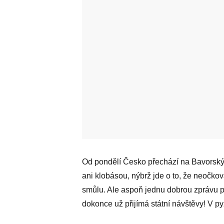
Od pondělí Česko přechází na Bavorský
ani klobásou, nýbrž jde o to, že neočko
smůlu. Ale aspoň jednu dobrou zprávu p
dokonce už přijímá státní návštěvy! V p