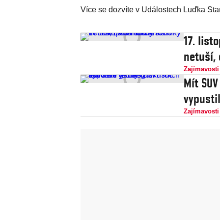
Více se dozvíte v Událostech Luďka Staň
17. lis
netuší,
Zajímavosti
Mít SUV 
vypusti
Zajímavosti