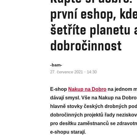
první eshop, k
šetříte planetu 
dobročinnost
-bam-
·
27. července 2021
14:30
E-shop
Nakup na Dobro
na jednom mís
dávají smysl. Vše na Nakup na Dobro t
hlavně stovky českých drobných podn
dobročinných projektů řady neziskov
pro desítku zaměstnanců se zdravotní
e-shopu starají.