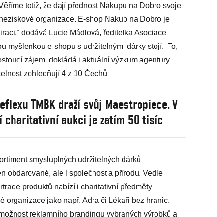
 Věříme totiž, že dají přednost Nákupu na Dobro svoje
y i neziskové organizace. E-shop Nakup na Dobro je
iraci,“ dodává Lucie Mádlová, ředitelka Asociace
u myšlenkou e-shopu s udržitelnými dárky stojí. To,
rostoucí zájem, dokládá i aktuální výzkum agentury
itelnost zohledňují 4 z 10 Čechů.
Reflexu TMBK draží svůj Maestropiece. V
í charitativní aukci je zatím 50 tisíc
ortiment smysluplných udržitelných dárků
en obdarované, ale i společnost a přírodu. Vedle
rtrade produktů nabízí i charitativní předměty
é organizace jako např. Adra či Lékaři bez hranic.
 možnost reklamního brandingu vybraných výrobků a