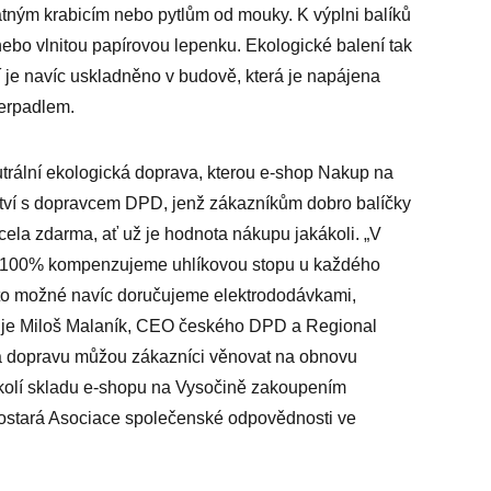
atným krabicím nebo pytlům od mouky. K výplni balíků
nebo vlnitou papírovou lepenku. Ekologické balení tak
ží je navíc uskladněno v budově, která je napájena
čerpadlem.
utrální ekologická doprava, kterou e-shop Nakup na
ství s dopravcem DPD, jenž zákazníkům dobro balíčky
cela zdarma, ať už je hodnota nákupu jakákoli. „V
ie 100% kompenzujeme uhlíkovou stopu u každého
 to možné navíc doručujeme elektrododávkami,
tluje Miloš Malaník, CEO českého DPD a Regional
 dopravu můžou zákazníci věnovat na obnovu
okolí skladu e-shopu na Vysočině zakoupením
postará Asociace společenské odpovědnosti ve