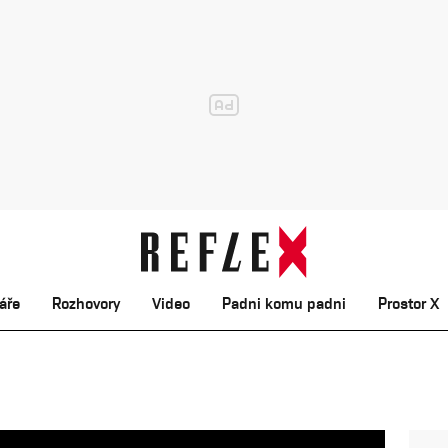
áře
Rozhovory
Video
Padni komu padni
Prostor X