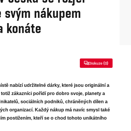
de svým nákupem
a konáte
Diskuze (
0
)
tě nabízí udržitelné dárky, které jsou originální a
otiž zákazníci pořídí pro dobro svoje, planety a
ikatelů, sociálních podniků, chráněných dílen a
ých organizací. Každý nákup má navíc smysl také
m postižením, kteří se o chod tohoto unikátního