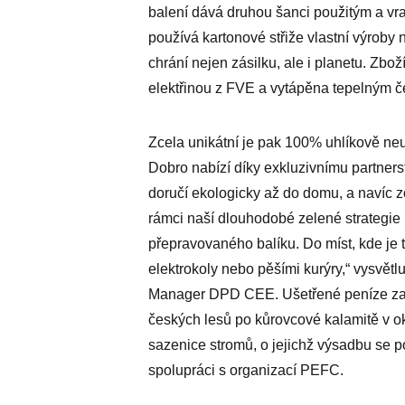
balení dává druhou šanci použitým a vr
používá kartonové střiže vlastní výroby 
chrání nejen zásilku, ale i planetu. Zbo
elektřinou z FVE a vytápěna tepelným 
Zcela unikátní je pak 100% uhlíkově ne
Dobro nabízí díky exkluzivnímu partner
doručí ekologicky až do domu, a navíc z
rámci naší dlouhodobé zelené strateg
přepravovaného balíku. Do míst, kde je
elektrokoly nebo pěšími kurýry,“ vysvě
Manager DPD CEE. Ušetřené peníze za
českých lesů po kůrovcové kalamitě v 
sazenice stromů, o jejichž výsadbu se 
spolupráci s organizací PEFC.