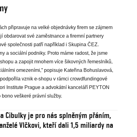
rmy
ch připravuje na velké objednávky firem se zájmem
jí obdarovat své zaměstnance a firemní partnery
vé společnosti patří například i Skupina ČEZ.
y a sociální podniky. Proto máme radost, že jsme
e-shopu a zapojit mnohem více šikovných řemeslníků,
ociálními omezeními,” popisuje Kateřina Bohuslavová,
 podpořila vznik e-shopu v rámci crowdfundingové
ri Institute Prague a advokátní kanceláří PEYTON
o bono veškeré právní služby.
a Cibulky je pro nás splněným přáním,
anželé Vlčkovi, kteří dali 1,5 miliardy na