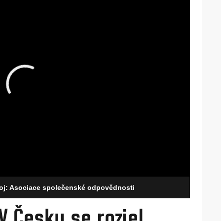
roj: Asociace společenské odpovědnosti
V Česku se rozjel