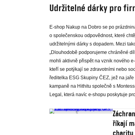
Udržitelné dárky pro fi
E-shop Nakup na Dobro se po prázdniná
o společenskou odpovědnost, které chtě
udržitelnými dárky s dopadem. Mezi tako
„Dlouhodobě podporujeme chráněné díln
mohli aktivně přispět na vznik nového 
kteří se potýkají se zdravotními nebo s
ředitelka ESG Skupiny ČEZ, jež na jaře
kampaně na Hithitu společně s Montesso
Legal, která navíc e-shopu poskytuje pr
Záchran
říkají m
charitu