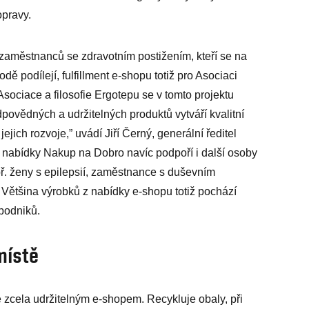
opravy.
zaměstnanců se zdravotním postižením, kteří se na
dě podílejí, fulfillment e-shopu totiž pro Asociaci
Asociace a filosofie Ergotepu se v tomto projektu
odpovědných a udržitelných produktů vytváří kvalitní
ejich rozvoje,” uvádí Jiří Černý, generální ředitel
 nabídky Nakup na Dobro navíc podpoří i další osoby
. ženy s epilepsií, zaměstnance s duševním
ětšina výrobků z nabídky e-shopu totiž pochází
 podniků.
místě
 zcela udržitelným e-shopem. Recykluje obaly, při