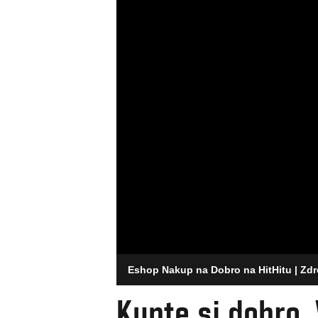
Eshop Nakup na Dobro na HitHitu
| Zd
Kupte si dobro. 