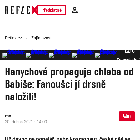
Předplatné
Reflex.cz
Zajímavosti
6
Fotogalerie
Hanychová propaguje chleba od
Babiše: Fanoušci jí drsně
naložili!
mc
0
·
20. dubna 2021
14:00
Už dávno ne popelář, nebo kosmonaut, české děti se