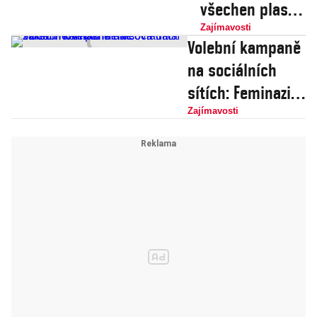
všechen plast z
oceánů a
Zajímavosti
Volební kampaně
nechala si ho
na sociálních
implantovat do
sítích: Feminazi
prsou. Aspoň to
Maláčová dala
Zajímavosti
tak vypadá
základ novému
meme