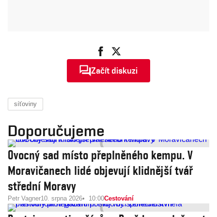
Začít diskuzi
síťoviny
Doporučujeme
Ovocný sad místo přeplněného kempu. V
Moravičanech lidé objevují klidnější tvář
střední Moravy
Petr Vagner
10. srpna 2026
10:00
Cestování