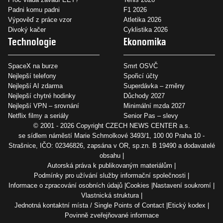
Padni komu padni
F1 2026
Výpověď z práce vzor
Atletika 2026
Divoký kačer
Cyklistika 2026
Technologie
Ekonomika
SpaceX na burze
Smrt OSVČ
Nejlepší telefony
Spořicí účty
Nejlepší AI zdarma
Superdávka – změny
Nejlepší chytré hodinky
Důchody 2027
Nejlepší VPN – srovnání
Minimální mzda 2027
Netflix filmy a seriály
Senior Pas – slevy
© 2001 - 2026 Copyright
CZECH NEWS CENTER a.s.
se sídlem náměstí Marie Schmolkové 3493/1, 100 00 Praha 10 -
Strašnice, IČO: 02346826, zapsána v OR, sp.zn. B 19490 a dodavatelé
obsahu
Autorská práva k publikovaným materiálům
Podmínky pro užívání služby informační společnosti
Informace o zpracování osobních údajů
Cookies
Nastavení soukromí
Vlastnická struktura
Jednotná kontaktní místa / Single Points of Contact
Etický kodex
Povinně zveřejňované informace