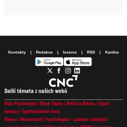
Kontakty
Redakce
Inzerce
RSS
Kariéra
Další témata z našich webů
Moje Psychologie
Blesk Tlapky
Hráči na Blesku
iSport
Fantasy
Spotřebitelské testy
Blesku
Nemovitosti
Psychologika - podcast rozbíjející