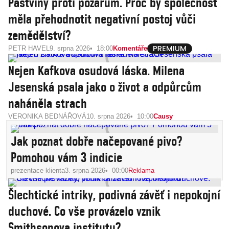
Pastviny proti požárům. Proč by společnost
měla přehodnotit negativní postoj vůči
zemědělství?
PETR HAVEL
9. srpna 2026
18:00
Komentáře
Nejen Kafkova osudová láska. Milena
Jesenská psala jako o život a odpůrcům
naháněla strach
VERONIKA BEDNÁŘOVÁ
10. srpna 2026
10:00
Causy
Jak poznat dobře načepované pivo?
Pomohou vám 3 indicie
prezentace klienta
3. srpna 2026
00:00
Reklama
Šlechtické intriky, podivná závěť i nepokojní
duchové. Co vše provázelo vznik
Smithsonova institutu?