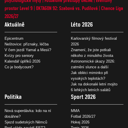
psychologické mýty
Fotbalové přestupy ONLINE
Eventový
prostor Level 9
OKTAGON 92: Szabová vs. Pudilová
Chance Liga
2026/27
Aktuálně
Léto 2026
Epicentrum
Karlovarský filmový festival
Neštovice: příznaky, léčba
2026
V čem jezdí Yamal a Mesii?
Znamení, že jste potkali
Kvízy pro seniory
někoho z minulého života
Kalendář úplňků 2026
Astronomické úkazy 2026:
Co je bodycount?
zatmění slunce a další
Jak obléci miminko při
vysokých teplotách?
Jak na dokonalé letní mojito
6 lehkých letních salátů
Politika
Sport 2026
Nová superdávka: kdo na ní
MMA
dosáhne?
Fotbal 2026/27
Sjezd sudetských Němců
Hokej 2026
Proč vláda zavádí EET?
Tenis 2026