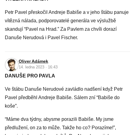
Petr Pavel přeskočil Andreje Babiše a v jeho štábu panuje
vítězná nálada, podporovatelé generála ve výslužbě
skandují “Pavel na Hrad.” Za Pavlem za chvíli dorazí
Danuše Nerudová i Pavel Fischer.
Oliver Adámek
14. ledna 2023 · 16:43
DANUŠE PRO PAVLA
Ve štábu Danuše Nerudové zavládlo nadšení když Petr
Pavel předběhl Andreje Babiše. Sálem zní “Babiše do
koše”.
“Máme dva týdny, abysme porazili Babiše. My jsme
předlužení, on za to může. Takže ho co? Porazíme!”,