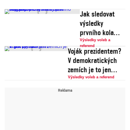
Jak sledovat
výsledky
prvního kola
jako profík aneb
Výsledky voleb a
referend
Voják prezidentem?
Šest magických
V demokratických
čísel na dnešní
zemích je to jen
odpoledne
výjimka
Výsledky voleb a referend