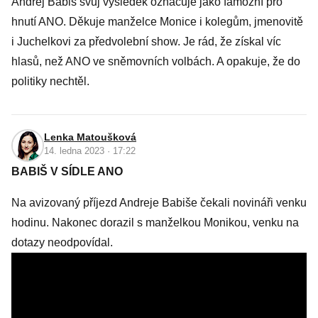
Andrej Babiš svůj výsledek označuje jako famózní pro
hnutí ANO. Děkuje manželce Monice i kolegům, jmenovitě
i Juchelkovi za předvolební show. Je rád, že získal víc
hlasů, než ANO ve sněmovních volbách. A opakuje, že do
politiky nechtěl.
Lenka Matoušková
14. ledna 2023 · 17:22
BABIŠ V SÍDLE ANO
Na avizovaný příjezd Andreje Babiše čekali novináři venku
hodinu. Nakonec dorazil s manželkou Monikou, venku na
dotazy neodpovídal.