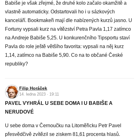
Babiše je však zřejmé, že druhé kolo začalo okamžitě a
vlastně automaticky. Odstartovali ho i u sázkových
kanceláří. Bookmakeři mají dle nabízených kurzů jasno. U
Fortuny vypsali kurz na vítězství Petra Pavla 1,17 zatímco
na Andreje Babiše 5,25. U konkurenčního Tipsportu staví
Pavla do role ještě většího favorita: vypsali na něj kurz
1,14, zatímco na Babiše 5,90. Co na to občané České
republiky?
Filip Horáček
14. ledna 2023 · 19:11
PAVEL VYHRÁL U SEBE DOMA I U BABIŠE A
NERUDOVÉ
U sebe doma v Černoučku na Litoměřicku Petr Pavel
přesvědčivě zvítězil se ziskem 81,61 procenta hlasů.