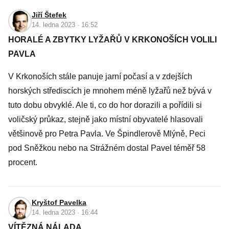
Jiří Štefek
14. ledna 2023 · 16:52
HORALÉ A ZBYTKY LYŽAŘŮ V KRKONOŠÍCH VOLILI
PAVLA
V Krkonoších stále panuje jarní počasí a v zdejších
horských střediscích je mnohem méně lyžařů než bývá v
tuto dobu obvyklé. Ale ti, co do hor dorazili a pořídili si
voličský průkaz, stejně jako místní obyvatelé hlasovali
většinově pro Petra Pavla. Ve Špindlerově Mlýně, Peci
pod Sněžkou nebo na Strážném dostal Pavel téměř 58
procent.
Kryštof Pavelka
14. ledna 2023 · 16:44
VÍTĚZNÁ NÁLADA