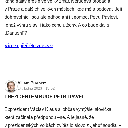
kandidátky přešlo ve velký zmar. Nerudová propadla i
v Praze a dalších velkých městech, kde měla bodovat. Její
dobrovolníci jsou ale odhodlaní jít pomoct Petru Pavlovi,
jehož výhru slavili jako cenu útěchy. A co bude dál s
„Danushí“?
Více si přečtěte zde >>>
Viliam Buchert
14. ledna 2023 · 19:52
PREZIDENTEM BUDE PETR I PAVEL
Exprezident Václav Klaus si občas vymýšlel slovíčka,
která začínala předponou –ne. A je jasné, že
v prezidentských volbách zvítězilo slovo z „jeho“ soudku –