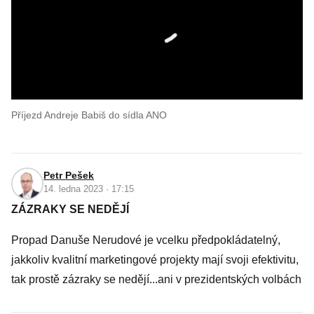
Příjezd Andreje Babiš do sídla ANO
Petr Pešek
14. ledna 2023 · 17:15
ZÁZRAKY SE NEDĚJÍ
Propad Danuše Nerudové je vcelku předpokládatelný,
jakkoliv kvalitní marketingové projekty mají svoji efektivitu,
tak prostě zázraky se nedějí...ani v prezidentských volbách