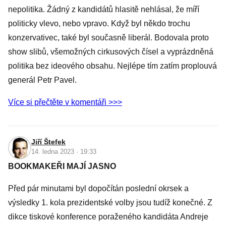
nepolitika. Žádný z kandidátů hlasitě nehlásal, že míří
politicky vlevo, nebo vpravo. Když byl někdo trochu
konzervativec, také byl současně liberál. Bodovala proto
show slibů, všemožných cirkusových čísel a vyprázdněná
politika bez ideového obsahu. Nejlépe tím zatím proplouvá
generál Petr Pavel.
Více si přečtěte v komentáři >>>
Jiří Štefek
14. ledna 2023 · 19:33
BOOKMAKEŘI MAJÍ JASNO
Před pár minutami byl dopočítán poslední okrsek a
výsledky 1. kola prezidentské volby jsou tudíž konečné. Z
dikce tiskové konference poraženého kandidáta Andreje