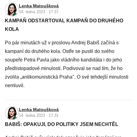
Lenka Matoušková
14. ledna 2023 · 17:37
KAMPAŇ ODSTARTOVAL KAMPAŇ DO DRUHÉHO
KOLA
Po pár minutách už v proslovu Andrej Babiš začíná s
kampaní do druhého kola. Ostře se pustil do svého
soupeře Petra Pavla jako vládního kandidáta i do jeho
předlistopadové minulosti. Podivoval se nad tím, že ho
zvolila „antikomunistická Praha". O své tehdejší minulosti
nemluvil.
Lenka Matoušková
14. ledna 2023 · 17:31
BABIŠ: OPAKUJI, DO POLITIKY JSEM NECHTĚL