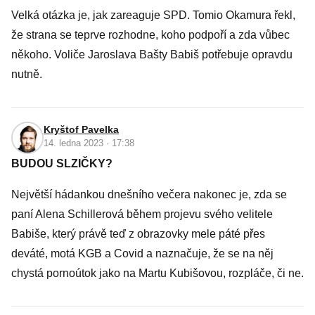
Velká otázka je, jak zareaguje SPD. Tomio Okamura řekl,
že strana se teprve rozhodne, koho podpoří a zda vůbec
někoho. Voliče Jaroslava Bašty Babiš potřebuje opravdu
nutně.
Kryštof Pavelka
14. ledna 2023 · 17:38
BUDOU SLZIČKY?
Největší hádankou dnešního večera nakonec je, zda se
paní Alena Schillerová během projevu svého velitele
Babiše, který právě teď z obrazovky mele páté přes
deváté, motá KGB a Covid a naznačuje, že se na něj
chystá pornoútok jako na Martu Kubišovou, rozpláče, či ne.