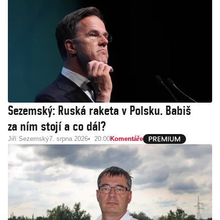
Sezemský: Ruská raketa v Polsku. Babiš
za ním stojí a co dál?
Jiří Sezemský
7. srpna 2026
20:00
Komentáře