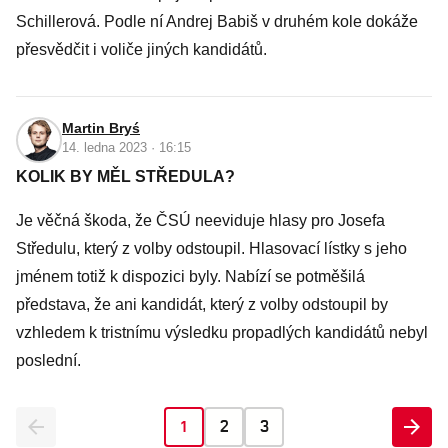
Schillerová. Podle ní Andrej Babiš v druhém kole dokáže
přesvědčit i voliče jiných kandidátů.
Martin Bryś
14. ledna 2023 · 16:15
KOLIK BY MĚL STŘEDULA?
Je věčná škoda, že ČSÚ neeviduje hlasy pro Josefa
Středulu, který z volby odstoupil. Hlasovací lístky s jeho
jménem totiž k dispozici byly. Nabízí se potměšilá
představa, že ani kandidát, který z volby odstoupil by
vzhledem k tristnímu výsledku propadlých kandidátů nebyl
poslední.
1
2
3