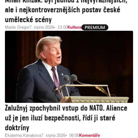
ale i nejkontroverznějších postav české
umělecké scény
Marek Gregor
7. srpna 2026
13:00
Kultura
Zalužnyj zpochybnil vstup do NATO. Aliance
už je jen iluzí bezpečnosti, řídí ji staré
doktríny
Ekaterina Kanakova
7. srpna 2026
06:00
Komentáře