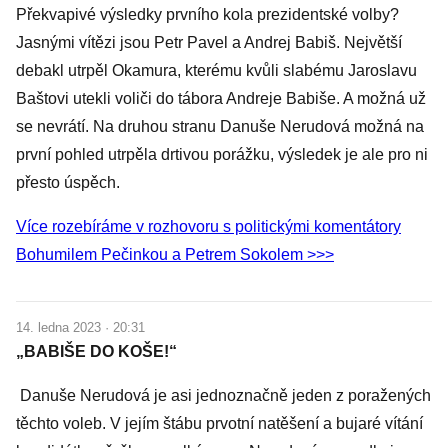
Překvapivé výsledky prvního kola prezidentské volby?
Jasnými vítězi jsou Petr Pavel a Andrej Babiš. Největší
debakl utrpěl Okamura, kterému kvůli slabému Jaroslavu
Baštovi utekli voliči do tábora Andreje Babiše. A možná už
se nevrátí. Na druhou stranu Danuše Nerudová možná na
první pohled utrpěla drtivou porážku, výsledek je ale pro ni
přesto úspěch.
Více rozebíráme v rozhovoru s politickými komentátory
Bohumilem Pečinkou a Petrem Sokolem >>>
14. ledna 2023 · 20:31
„BABIŠE DO KOŠE!“
Danuše Nerudová je asi jednoznačně jeden z poražených
těchto voleb. V jejím štábu prvotní natěšení a bujaré vítání