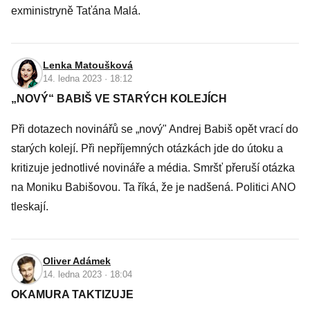
exministryně Taťána Malá.
Lenka Matoušková
14. ledna 2023 · 18:12
„NOVÝ“ BABIŠ VE STARÝCH KOLEJÍCH
Při dotazech novinářů se „nový" Andrej Babiš opět vrací do
starých kolejí. Při nepříjemných otázkách jde do útoku a
kritizuje jednotlivé novináře a média. Smršť přeruší otázka
na Moniku Babišovou. Ta říká, že je nadšená. Politici ANO
tleskají.
Oliver Adámek
14. ledna 2023 · 18:04
OKAMURA TAKTIZUJE