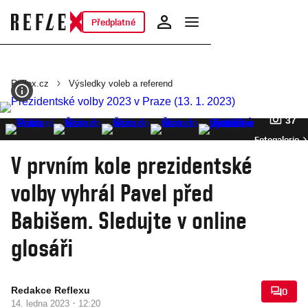
Předplatné
Reflex.cz
Výsledky voleb a referend
37
Fotogalerie
V prvním kole prezidentské
volby vyhrál Pavel před
Babišem. Sledujte v online
glosáři
Redakce Reflexu
0
·
14. ledna 2023
12:20