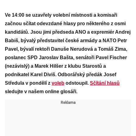
Ve 14:00 se uzavřely volební místnosti a komisaři
začnou sčítat odevzdané hlasy pro některého z osmi
kandidátů. Jsou jimi předseda ANO a expremiér Andrej
Babiš, bývalý představitel české armády a NATO Petr
Pavel, bývalí rektoři Danuše Nerudová a Tomáš Zima,
poslanec SPD Jaroslav Bašta, senátoři Pavel Fischer
(nezávislý) a Marek Hilšer z klubu Starostů a
podnikatel Karel Diviš. Odborářský předák Josef
Středula v pondělí z
voleb
odstoupil.
Sčítání hlasů
sledujte v našem online glosáři.