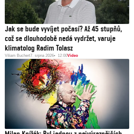
Jak se bude vyvíjet počasí? Až 45 stupňů,
což se dlouhodobě nedá vydržet, varuje
klimatolog Radim Tolasz
Viliam Buchert
7. srpna 2026
12:00
Video
Milan Knížák: Byl jednou z nejvýraznějších,