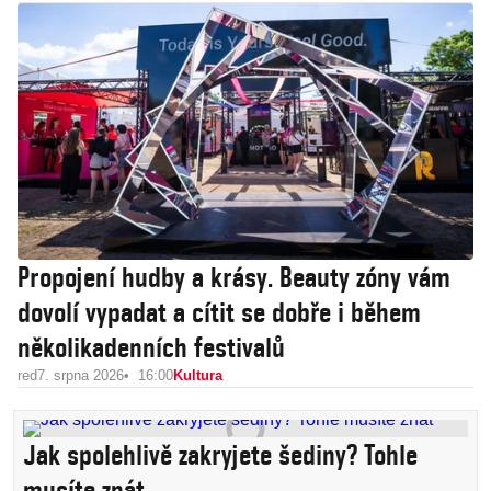
Propojení hudby a krásy. Beauty zóny vám
dovolí vypadat a cítit se dobře i během
několikadenních festivalů
red
7. srpna 2026
16:00
Kultura
Jak spolehlivě zakryjete šediny? Tohle
musíte znát