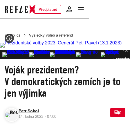
Předplatné
Reflex.cz
Výsledky voleb a referend
8
Fotogaler
Voják prezidentem?
V demokratických zemích je to
jen výjimka
Petr Sokol
0
·
14. ledna 2023
07:00