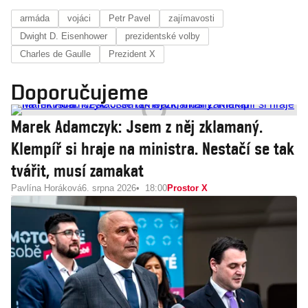
armáda
vojáci
Petr Pavel
zajímavosti
Dwight D. Eisenhower
prezidentské volby
Charles de Gaulle
Prezident X
Doporučujeme
Marek Adamczyk: Jsem z něj zklamaný.
Klempíř si hraje na ministra. Nestačí se tak
tvářit, musí zamakat
Pavlína Horáková
6. srpna 2026
18:00
Prostor X