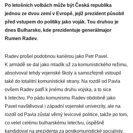
Po letošních volbách může být Česká republika
jednou ze dvou zemí v Evropě, jejíž prezident působil
před vstupem do politiky jako voják. Tou druhou je
dnes Bulharsko, kde prezidentuje generálmajor
Rumen Radev.
Radev prošel podobnou kariérou jako Petr Pavel.
K armádě se dal jako mladík už za komunistického režimu,
absolvoval tehdy vojenské školy a samozřejmě vstoupil
také do totalitní komunistické strany. Na rozdíl od Pavla
ovšem Radev patří k jinému druhu vojska, a to sice
k letectvu. Po pádu komunismu Radev obdobně jako
Pavel navštěvoval i západní vojenské univerzity, ale na
rozdíl od Pavla zůstal věrný levicové politice, takže po tom,
co velel celému bulharskému letectvu, úspěšně
kandidoval na prezidenta za postkomunistické socialisty.