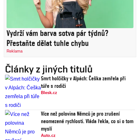
Vydrží vám barva sotva pár týdnů?
Přestaňte dělat tuhle chybu
Reklama
Články z jiných titulů
Smrt holčičky v Alpách: Češka zemřela při
túře s rodiči
Blesk.cz
Více než polovina Němců je pro zrušení
neomezené rychlosti. Vláda řekla, co si o tom
myslí
Auto.cz