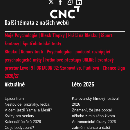
Další témata z našich webů
Moje Psychologie
Blesk Tlapky
Hráči na Blesku
iSport
Fantasy
Spotřebitelské testy
Blesku
Nemovitosti
Psychologika - podcast rozbíjející
psychologické mýty
Fotbalové přestupy ONLINE
Eventový
prostor Level 9
OKTAGON 92: Szabová vs. Pudilová
Chance Liga
2026/27
Aktuálně
Léto 2026
Epicentrum
Karlovarský filmový festival
Neštovice: příznaky, léčba
2026
V čem jezdí Yamal a Mesii?
Znamení, že jste potkali
Kvízy pro seniory
někoho z minulého života
Kalendář úplňků 2026
Astronomické úkazy 2026:
Co je bodycount?
zatmění slunce a další