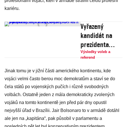
profesionální vojáci, kteří v armádě strávili celou profesní
kariéru.
Vyřazený
kandidát na
prezidenta
Janeček zřejmě
Výsledky voleb a
referend
hlasoval pro
Petra Pavla.
Jinak tomu je v jižní části amerického kontinentu, kde
vojáci velmi často berou moc demokratům a staví se do
Bizarní omyl,
čela států po vojenských pučích i různě svobodných
nebo podpora?
volbách. Ostatně jeden z mála demokraticky zvolených
vojáků na tomto kontinentě jen před pár dny opustil
nejvyšší úřad v Brazílii. Jair Bolsonaro to v armádě dotáhl
ale jen na „kapitána“, pak působil v parlamentu a
posledních pět let byl konzervativním prezidentem.