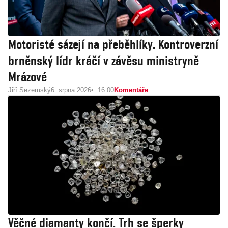
Motoristé sázejí na přeběhlíky. Kontroverzní
brněnský lídr kráčí v závěsu ministryně
Mrázové
Jiří Sezemský
6. srpna 2026
16:00
Komentáře
Věčné diamanty končí. Trh se šperky