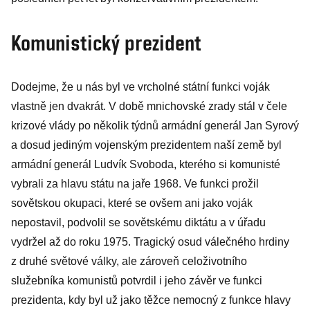
Komunistický prezident
Dodejme, že u nás byl ve vrcholné státní funkci voják
vlastně jen dvakrát. V době mnichovské zrady stál v čele
krizové vlády po několik týdnů armádní generál Jan Syrový
a dosud jediným vojenským prezidentem naší země byl
armádní generál Ludvík Svoboda, kterého si komunisté
vybrali za hlavu státu na jaře 1968. Ve funkci prožil
sovětskou okupaci, které se ovšem ani jako voják
nepostavil, podvolil se sovětskému diktátu a v úřadu
vydržel až do roku 1975. Tragický osud válečného hrdiny
z druhé světové války, ale zároveň celoživotního
služebníka komunistů potvrdil i jeho závěr ve funkci
prezidenta, kdy byl už jako těžce nemocný z funkce hlavy