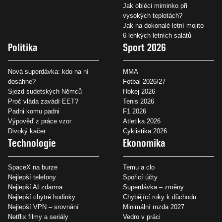
Jak obléci miminko při
vysokých teplotách?
Jak na dokonalé letní mojito
6 lehkých letních salátů
Politika
Sport 2026
Nová superdávka: kdo na ní
MMA
dosáhne?
Fotbal 2026/27
Sjezd sudetských Němců
Hokej 2026
Proč vláda zavádí EET?
Tenis 2026
Padni komu padni
F1 2026
Výpověď z práce vzor
Atletika 2026
Divoký kačer
Cyklistika 2026
Technologie
Ekonomika
SpaceX na burze
Temu a clo
Nejlepší telefony
Spořicí účty
Nejlepší AI zdarma
Superdávka – změny
Nejlepší chytré hodinky
Chybějící roky k důchodu
Nejlepší VPN – srovnání
Minimální mzda 2027
Netflix filmy a seriály
Vedro v práci