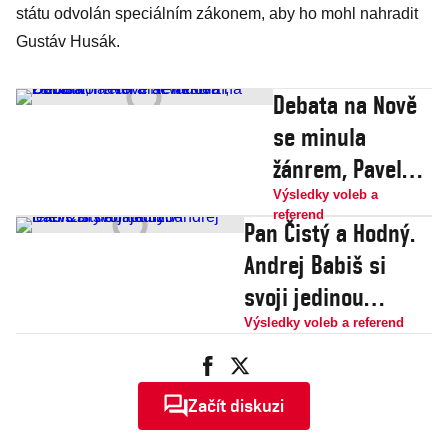
státu odvolán speciálním zákonem, aby ho mohl nahradit
Gustáv Husák.
Debata na Nově
se minula
žánrem, Pavel
hrál western,
Výsledky voleb a
referend
Pan Čistý a Hodný.
Babiš komedii a
Andrej Babiš si
Nerudová na
svoji jedinou
Oscara
televizní debatu užil
Výsledky voleb a referend
Začít diskuzi