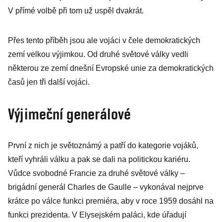
V přímé volbě při tom už uspěl dvakrát.
Přes tento příběh jsou ale vojáci v čele demokratických
zemí velkou výjimkou. Od druhé světové války vedli
některou ze zemí dnešní Evropské unie za demokratických
časů jen tři další vojáci.
Výjimeční generálové
První z nich je světoznámý a patří do kategorie vojáků,
kteří vyhráli válku a pak se dali na politickou kariéru.
Vůdce svobodné Francie za druhé světové války –
brigádní generál Charles de Gaulle – vykonával nejprve
krátce po válce funkci premiéra, aby v roce 1959 dosáhl na
funkci prezidenta. V Elysejském paláci, kde úřadují