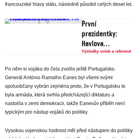
francouzské hlavy státu, následně působil celých deset let.
První
prezidentky:
Havlova
kamarádka,
Výsledky voleb a referend
soudružka ze
Po něm si vojáka do čela zvolilo ještě Portugalsko.
zapomenuté
Generál António Ramalho Eanes byl všemi svými
země i druhá
spoluobčany vybrán zejména proto, že v Portugalsku to
Evita
byla armáda, která svrhla předcházející diktaturu a
nastolila v zemi demokracii, takže Eanesův příběh není
typickým pro nástup vojáků do politiky.
Vysokou vojenskou hodnost měl před nástupem do politiky