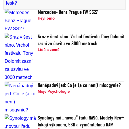
Mercedes- Benz Prague FW SS27
HeyFomo
Sraz v šest ráno. Vrchol festivalu Tóny Dolomit
zazní za úsvitu ve 3000 metrech
Lidé a země
Nenápadný jed: Co je (a co není) misogynie?
Moje Psychologie
Synology má „novou“ řadu NASů. Modely Neo+
lákají výkonem, SSD a vyměnitelnou RAM