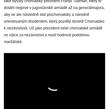
také bývalý chorvatský prezident Franjo Tuđman, který to
dotáhl nejprve v jugoslávské armádě až na generálmajora,
aby se ale následně stal prochorvatsky a národně
orientovaným disidentem, který později dovedl Chorvatsko
k nezávislosti. Už jako prezident velel chorvatské armádě
ve válce za nezávislost a nosil hodnost podobnou
maršálské.