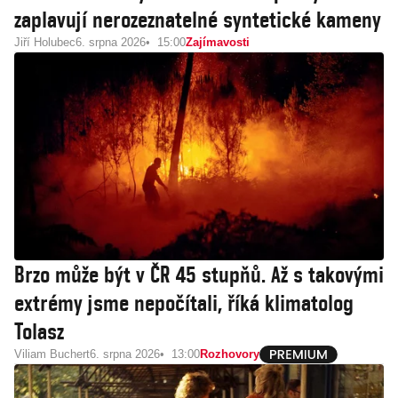
zaplavují nerozeznatelné syntetické kameny
Jiří Holubec
6. srpna 2026
15:00
Zajímavosti
Brzo může být v ČR 45 stupňů. Až s takovými
extrémy jsme nepočítali, říká klimatolog
Tolasz
Viliam Buchert
6. srpna 2026
13:00
Rozhovory