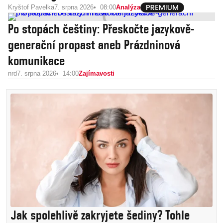
Kryštof Pavelka
7. srpna 2026
08:00
Analýza
Po stopách češtiny: Přeskočte jazykově-
generační propast aneb Prázdninová
komunikace
nrd
7. srpna 2026
14:00
Zajímavosti
Jak spolehlivě zakryjete šediny? Tohle