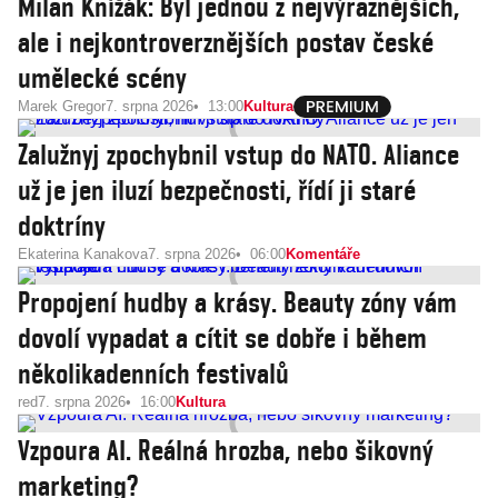
Milan Knížák: Byl jednou z nejvýraznějších,
ale i nejkontroverznějších postav české
umělecké scény
Marek Gregor
7. srpna 2026
13:00
Kultura
Zalužnyj zpochybnil vstup do NATO. Aliance
už je jen iluzí bezpečnosti, řídí ji staré
doktríny
Ekaterina Kanakova
7. srpna 2026
06:00
Komentáře
Propojení hudby a krásy. Beauty zóny vám
dovolí vypadat a cítit se dobře i během
několikadenních festivalů
red
7. srpna 2026
16:00
Kultura
Vzpoura AI. Reálná hrozba, nebo šikovný
marketing?