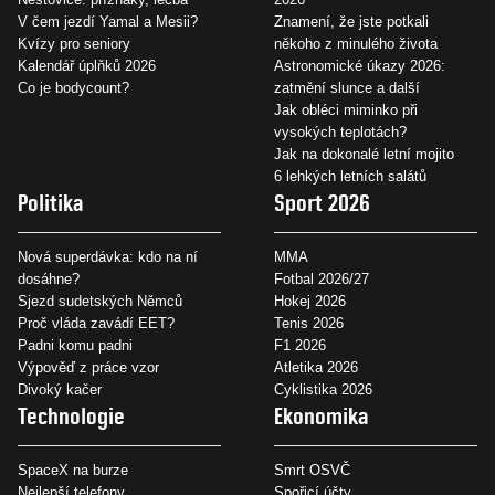
V čem jezdí Yamal a Mesii?
Znamení, že jste potkali
Kvízy pro seniory
někoho z minulého života
Kalendář úplňků 2026
Astronomické úkazy 2026:
Co je bodycount?
zatmění slunce a další
Jak obléci miminko při
vysokých teplotách?
Jak na dokonalé letní mojito
6 lehkých letních salátů
Politika
Sport 2026
Nová superdávka: kdo na ní
MMA
dosáhne?
Fotbal 2026/27
Sjezd sudetských Němců
Hokej 2026
Proč vláda zavádí EET?
Tenis 2026
Padni komu padni
F1 2026
Výpověď z práce vzor
Atletika 2026
Divoký kačer
Cyklistika 2026
Technologie
Ekonomika
SpaceX na burze
Smrt OSVČ
Nejlepší telefony
Spořicí účty