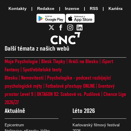
Kontakty
Redakce
Inzerce
RSS
Kariéra
Další témata z našich webů
Moje Psychologie
Blesk Tlapky
Hráči na Blesku
iSport
Fantasy
Spotřebitelské testy
Blesku
Nemovitosti
Psychologika - podcast rozbíjející
psychologické mýty
Fotbalové přestupy ONLINE
Eventový
prostor Level 9
OKTAGON 92: Szabová vs. Pudilová
Chance Liga
2026/27
Aktuálně
Léto 2026
Epicentrum
Karlovarský filmový festival
Neštovice: příznaky, léčba
2026