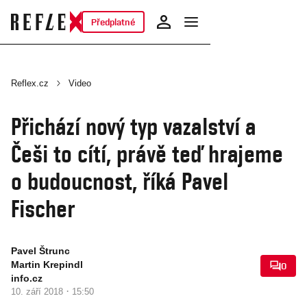
Předplatné
Reflex.cz
Video
Přichází nový typ vazalství a
Češi to cítí, právě teď hrajeme
o budoucnost, říká Pavel
Fischer
Pavel Štrunc
Martin Krepindl
0
info.cz
·
10. září 2018
15:50