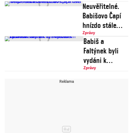
Neuvěřitelné.
Babišovo Čapí
hnízdo stále
bere dotace pro
Zprávy
Babiš a
malé firmy.
Faltýnek byli
Tentokrát na
vydáni k
chov koz a ovcí
trestnímu
Zprávy
stíhání.
Premiér ale
zaskočil
sněmovnu
skandálním
výrokem