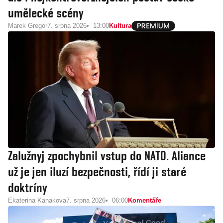
umělecké scény
Marek Gregor
7. srpna 2026
13:00
Kultura
Zalužnyj zpochybnil vstup do NATO. Aliance
už je jen iluzí bezpečnosti, řídí ji staré
doktríny
Ekaterina Kanakova
7. srpna 2026
06:00
Komentáře