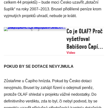
celkem 44 projektů) – bude moci Česko uzavřít „dotační
šuplík“ na roky 2007–2013. Brusel přidělené peníze krom
vyjmutých projektů uhradí, nebude je krátit.
Co je OLAF? Proč
vyšetřoval
Babišovo Čapí
hnízdo? A může
Video
jeho zprávu
POKUD BY SE DOTACE NEVYJMULA
Česko hodit do
koše?
Zůstaňme u Čapího hnízda. Pokud by Česko dotaci
nevyjmulo, Brusel by zahájil řízení o odejmutí peněz,
protože OLAF shledal v projektu vážné nedostatky. Do
definitivního verdiktu, zda to byl, či nebyl podvod, by se
nemohla uzavřít příslušná středočeská kapitola dotačních