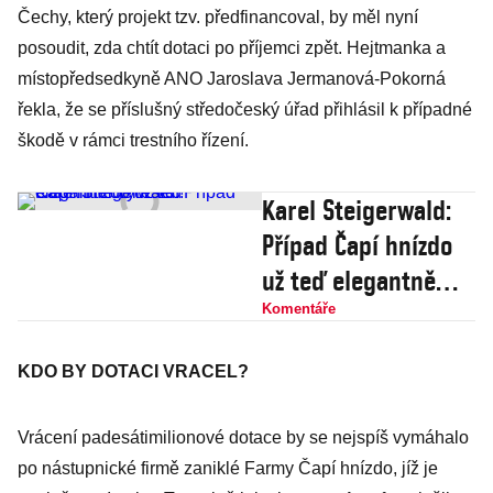
Čechy, který projekt tzv. předfinancoval, by měl nyní
posoudit, zda chtít dotaci po příjemci zpět. Hejtmanka a
místopředsedkyně ANO Jaroslava Jermanová-Pokorná
řekla, že se příslušný středočeský úřad přihlásil k případné
škodě v rámci trestního řízení.
Karel Steigerwald:
Případ Čapí hnízdo
už teď elegantně
vyřešen!
Komentáře
KDO BY DOTACI VRACEL?
Vrácení padesátimilionové dotace by se nejspíš vymáhalo
po nástupnické firmě zaniklé Farmy Čapí hnízdo, jíž je