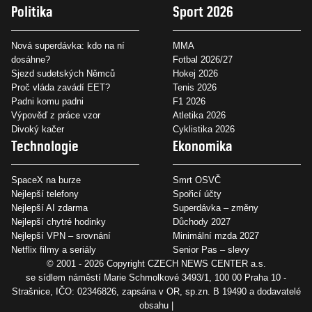
Politika
Sport 2026
Nová superdávka: kdo na ní
MMA
dosáhne?
Fotbal 2026/27
Sjezd sudetských Němců
Hokej 2026
Proč vláda zavádí EET?
Tenis 2026
Padni komu padni
F1 2026
Výpověď z práce vzor
Atletika 2026
Divoký kačer
Cyklistika 2026
Technologie
Ekonomika
SpaceX na burze
Smrt OSVČ
Nejlepší telefony
Spořicí účty
Nejlepší AI zdarma
Superdávka – změny
Nejlepší chytré hodinky
Důchody 2027
Nejlepší VPN – srovnání
Minimální mzda 2027
Netflix filmy a seriály
Senior Pas – slevy
© 2001 - 2026 Copyright
CZECH NEWS CENTER a.s.
se sídlem náměstí Marie Schmolkové 3493/1, 100 00 Praha 10 -
Strašnice, IČO: 02346826, zapsána v OR, sp.zn. B 19490 a dodavatelé
obsahu