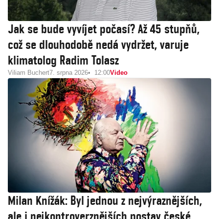
Jak se bude vyvíjet počasí? Až 45 stupňů,
což se dlouhodobě nedá vydržet, varuje
klimatolog Radim Tolasz
Viliam Buchert
7. srpna 2026
12:00
Video
Milan Knížák: Byl jednou z nejvýraznějších,
ale i nejkontroverznějších postav české