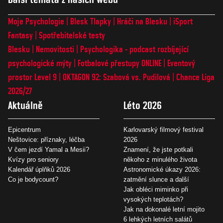
Moje Psychologie
Blesk Tlapky
Hráči na Blesku
iSport
Fantasy
Spotřebitelské testy
Blesku
Nemovitosti
Psychologika - podcast rozbíjející
psychologické mýty
Fotbalové přestupy ONLINE
Eventový
prostor Level 9
OKTAGON 92: Szabová vs. Pudilová
Chance Liga
2026/27
Aktuálně
Léto 2026
Epicentrum
Karlovarský filmový festival
Neštovice: příznaky, léčba
2026
V čem jezdí Yamal a Mesii?
Znamení, že jste potkali
Kvízy pro seniory
někoho z minulého života
Kalendář úplňků 2026
Astronomické úkazy 2026:
Co je bodycount?
zatmění slunce a další
Jak obléci miminko při
vysokých teplotách?
Jak na dokonalé letní mojito
6 lehkých letních salátů