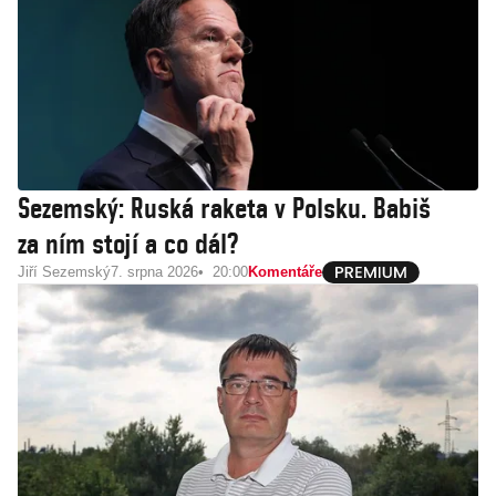
Sezemský: Ruská raketa v Polsku. Babiš
za ním stojí a co dál?
Jiří Sezemský
7. srpna 2026
20:00
Komentáře