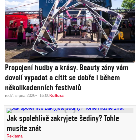
Propojení hudby a krásy. Beauty zóny vám
dovolí vypadat a cítit se dobře i během
několikadenních festivalů
red
7. srpna 2026
16:00
Kultura
Jak spolehlivě zakryjete šediny? Tohle
musíte znát
Reklama