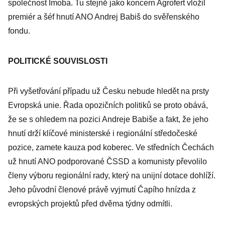
společnost Imoba. Tu stejně jako koncern Agrofert vložil
premiér a šéf hnutí ANO Andrej Babiš do svěřenského
fondu.
POLITICKÉ SOUVISLOSTI
Při vyšetřování případu už Česku nebude hledět na prsty
Evropská unie. Řada opozičních politiků se proto obává,
že se s ohledem na pozici Andreje Babiše a fakt, že jeho
hnutí drží klíčové ministerské i regionální středočeské
pozice, zamete kauza pod koberec. Ve středních Čechách
už hnutí ANO podporované ČSSD a komunisty převolilo
členy výboru regionální rady, který na unijní dotace dohlíží.
Jeho původní členové právě vyjmutí Čapího hnízda z
evropských projektů před dvěma týdny odmítli.