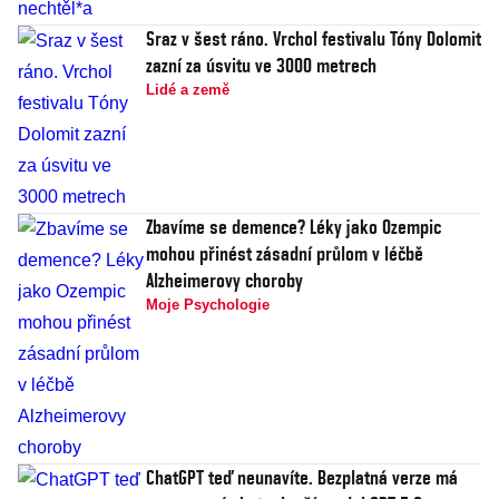
Sraz v šest ráno. Vrchol festivalu Tóny Dolomit
zazní za úsvitu ve 3000 metrech
Lidé a země
Zbavíme se demence? Léky jako Ozempic
mohou přinést zásadní průlom v léčbě
Alzheimerovy choroby
Moje Psychologie
ChatGPT teď neunavíte. Bezplatná verze má