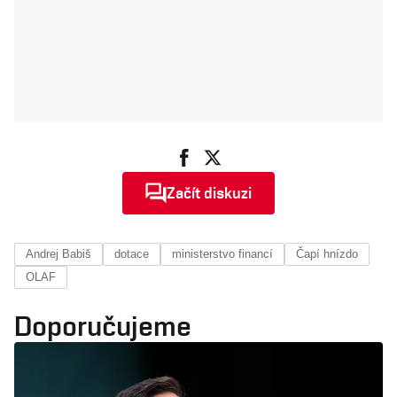
Začít diskuzi
Andrej Babiš
dotace
ministerstvo financí
Čapí hnízdo
OLAF
Doporučujeme