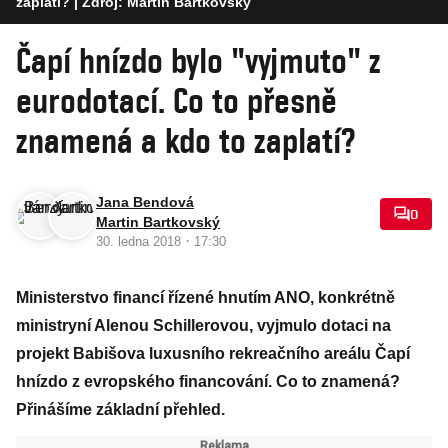
zaplatí?
| Zdroj: Martin Bartkovský
Čapí hnízdo bylo "vyjmuto" z
eurodotací. Co to přesně
znamená a kdo to zaplatí?
Jana Bendová
0
Martin Bartkovský
·
30. ledna 2018
17:30
Ministerstvo financí řízené hnutím ANO, konkrétně
ministryní Alenou Schillerovou, vyjmulo dotaci na
projekt Babišova luxusního rekreačního areálu Čapí
hnízdo z evropského financování. Co to znamená?
Přinášíme základní přehled.