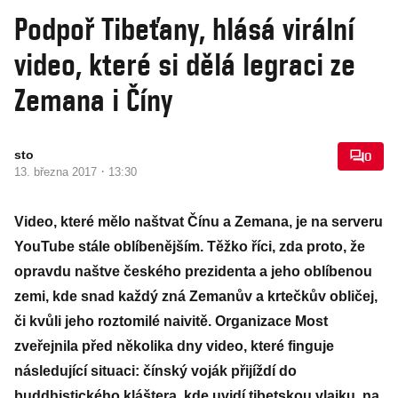
Podpoř Tibeťany, hlásá virální
video, které si dělá legraci ze
Zemana i Číny
sto
0
·
13. března 2017
13:30
Video, které mělo naštvat Čínu a Zemana, je na serveru
YouTube stále oblíbenějším. Těžko říci, zda proto, že
opravdu naštve českého prezidenta a jeho oblíbenou
zemi, kde snad každý zná Zemanův a krtečkův obličej,
či kvůli jeho roztomilé naivitě. Organizace Most
zveřejnila před několika dny video, které finguje
následující situaci: čínský voják přijíždí do
buddhistického kláštera, kde uvidí tibetskou vlajku, na