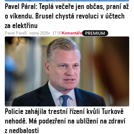
Pavel Páral: Teplá večeře jen občas, praní až
o víkendu. Brusel chystá revoluci v účtech
za elektřinu
Pavel Páral
5. srpna 2026
17:00
Komentáře
Policie zahájila trestní řízení kvůli Turkově
nehodě. Má podezření na ublížení na zdraví
z nedbalosti