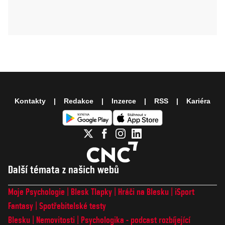
Kontakty
Redakce
Inzerce
RSS
Kariéra
Další témata z našich webů
Moje Psychologie
Blesk Tlapky
Hráči na Blesku
iSport
Fantasy
Spotřebitelské testy
Blesku
Nemovitosti
Psychologika - podcast rozbíjející