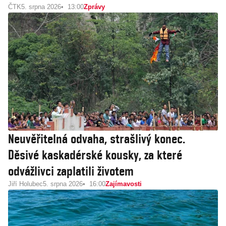
ČTK
5. srpna 2026
13:00
Zprávy
Neuvěřitelná odvaha, strašlivý konec.
Děsivé kaskadérské kousky, za které
odvážlivci zaplatili životem
Jiří Holubec
5. srpna 2026
16:00
Zajímavosti