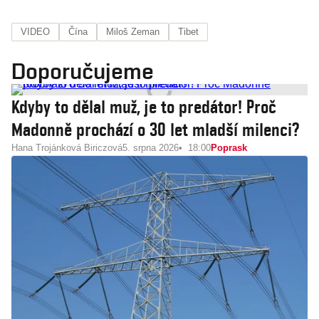
VIDEO
Čína
Miloš Zeman
Tibet
Doporučujeme
Kdyby to dělal muž, je to predátor! Proč
Madonně prochází o 30 let mladší milenci?
Hana Trojánková Biriczová
5. srpna 2026
18:00
Poprask