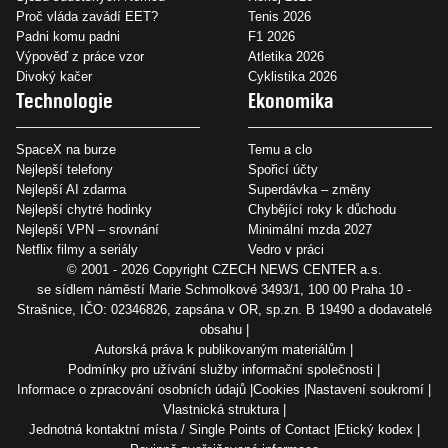
Proč vláda zavádí EET?
Tenis 2026
Padni komu padni
F1 2026
Výpověď z práce vzor
Atletika 2026
Divoký kačer
Cyklistika 2026
Technologie
Ekonomika
SpaceX na burze
Temu a clo
Nejlepší telefony
Spořicí účty
Nejlepší AI zdarma
Superdávka – změny
Nejlepší chytré hodinky
Chybějící roky k důchodu
Nejlepší VPN – srovnání
Minimální mzda 2027
Netflix filmy a seriály
Vedro v práci
© 2001 - 2026 Copyright
CZECH NEWS CENTER a.s.
se sídlem náměstí Marie Schmolkové 3493/1, 100 00 Praha 10 -
Strašnice, IČO: 02346826, zapsána v OR, sp.zn. B 19490 a dodavatelé
obsahu
Autorská práva k publikovaným materiálům
Podmínky pro užívání služby informační společnosti
Informace o zpracování osobních údajů
Cookies
Nastavení soukromí
Vlastnická struktura
Jednotná kontaktní místa / Single Points of Contact
Etický kodex