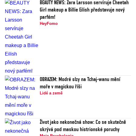
BEAUTY NEWS: Zara Larsson servíruje Cheetah
Girl makeup a Billie Eilish představuje nový
parfém!
HeyFomo
OBRAZEM: Modré slzy na Tchaj-wanu mění
moře v magickou říši
Lidé a země
Život jako nekonečná show: Co se skutečně
skrývá pod maskou histrionské poruchy
Moje Psychologie