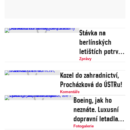
Stávka na
berlínských
letištích potrvá
až do středy.
Zprávy
Lety mezi
Kozel do zahradnictví,
Berlínem a
Procházková do ÚSTRu!
Prahou jsou
Komentáře
zrušeny
Boeing, jak ho
neznáte. Luxusní
dopravní letadla,
ale i výkonné
Fotogalerie