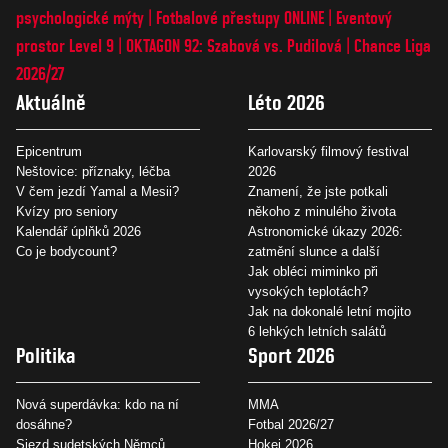
psychologické mýty
Fotbalové přestupy ONLINE
Eventový
prostor Level 9
OKTAGON 92: Szabová vs. Pudilová
Chance Liga
2026/27
Aktuálně
Léto 2026
Epicentrum
Karlovarský filmový festival
Neštovice: příznaky, léčba
2026
V čem jezdí Yamal a Mesii?
Znamení, že jste potkali
Kvízy pro seniory
někoho z minulého života
Kalendář úplňků 2026
Astronomické úkazy 2026:
Co je bodycount?
zatmění slunce a další
Jak obléci miminko při
vysokých teplotách?
Jak na dokonalé letní mojito
6 lehkých letních salátů
Politika
Sport 2026
Nová superdávka: kdo na ní
MMA
dosáhne?
Fotbal 2026/27
Sjezd sudetských Němců
Hokej 2026