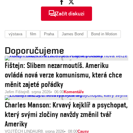
Začít diskuzi
výstava
film
Praha
James Bond
Bond in Motion
Doporučujeme
Fištejn: Slibem nezarmoutíš. Ameriku
ovládá nová verze komunismu, která chce
měnit zajeté pořádky
Jefim Fištejn
8. srpna 2026
06:00
Komentáře
Charles Manson: Krvavý kejklíř a psychopat,
který svými zločiny navždy změnil tvář
Ameriky
VOJTĚCH LINDAUR
8. srpna 2026
08:00
Causy