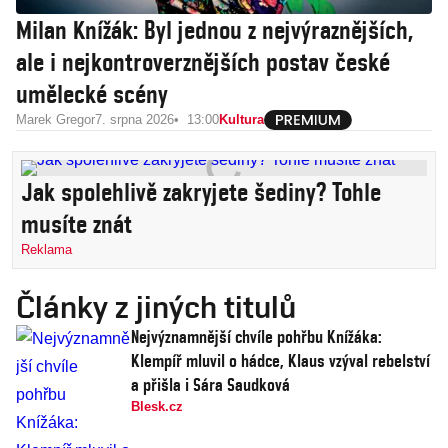
Milan Knížák: Byl jednou z nejvýraznějších,
ale i nejkontroverznějších postav české
umělecké scény
Marek Gregor
7. srpna 2026
13:00
Kultura
Jak spolehlivě zakryjete šediny? Tohle
musíte znát
Reklama
Články z jiných titulů
Nejvýznamnější chvíle pohřbu Knížáka:
Klempíř mluvil o hádce, Klaus vzýval rebelství
a přišla i Sára Saudková
Blesk.cz