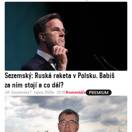
Sezemský: Ruská raketa v Polsku. Babiš
za ním stojí a co dál?
Jiří Sezemský
7. srpna 2026
20:00
Komentáře