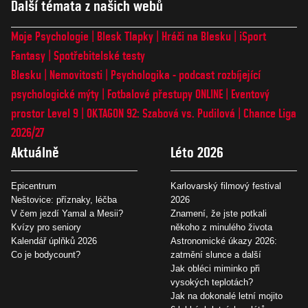
Další témata z našich webů
Moje Psychologie
Blesk Tlapky
Hráči na Blesku
iSport
Fantasy
Spotřebitelské testy
Blesku
Nemovitosti
Psychologika - podcast rozbíjející
psychologické mýty
Fotbalové přestupy ONLINE
Eventový
prostor Level 9
OKTAGON 92: Szabová vs. Pudilová
Chance Liga
2026/27
Aktuálně
Léto 2026
Epicentrum
Karlovarský filmový festival
Neštovice: příznaky, léčba
2026
V čem jezdí Yamal a Mesii?
Znamení, že jste potkali
Kvízy pro seniory
někoho z minulého života
Kalendář úplňků 2026
Astronomické úkazy 2026:
Co je bodycount?
zatmění slunce a další
Jak obléci miminko při
vysokých teplotách?
Jak na dokonalé letní mojito