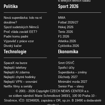
6 lehkých letních salátů
Politika
Sport 2026
Nová superdávka: kdo na ní
MMA
dosáhne?
Fotbal 2026/27
Sjezd sudetských Němců
Hokej 2026
Proč vláda zavádí EET?
Tenis 2026
Padni komu padni
F1 2026
Výpověď z práce vzor
Atletika 2026
Divoký kačer
Cyklistika 2026
Technologie
Ekonomika
SpaceX na burze
Smrt OSVČ
Nejlepší telefony
Spořicí účty
Nejlepší AI zdarma
Superdávka – změny
Nejlepší chytré hodinky
Důchody 2027
Nejlepší VPN – srovnání
Minimální mzda 2027
Netflix filmy a seriály
Senior Pas – slevy
© 2001 - 2026 Copyright
CZECH NEWS CENTER a.s.
se sídlem náměstí Marie Schmolkové 3493/1, 100 00 Praha 10 -
Strašnice, IČO: 02346826, zapsána v OR, sp.zn. B 19490 a dodavatelé