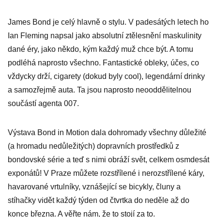
James Bond je celý hlavně o stylu. V padesátých letech ho
Ian Fleming napsal jako absolutní ztělesnění maskulinity
dané éry, jako někdo, kým každý muž chce být. A tomu
podléhá naprosto všechno. Fantastické obleky, účes, co
vždycky drží, cigarety (dokud byly cool), legendární drinky
a samozřejmě auta. Ta jsou naprosto neooddělitelnou
součástí agenta 007.
Výstava Bond in Motion dala dohromady všechny důležité
(a hromadu nedůležitých) dopravních prostředků z
bondovské série a teď s nimi obráží svět, celkem osmdesát
exponátů! V Praze můžete rozstřílené i nerozstřílené káry,
havarované vrtulníky, vznášející se bicykly, čluny a
stíhačky vidět každý týden od čtvrtka do neděle až do
konce března. A věřte nám, že to stojí za to.