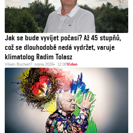
Jak se bude vyvíjet počasí? Až 45 stupňů,
což se dlouhodobě nedá vydržet, varuje
klimatolog Radim Tolasz
Viliam Buchert
7. srpna 2026
12:00
Video