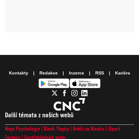
Kontakty
Redakce
Inzerce
RSS
Kariéra
Další témata z našich webů
Moje Psychologie
Blesk Tlapky
Hráči na Blesku
iSport
Fantasy
Spotřebitelské testy