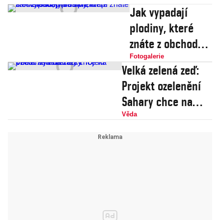
Jak vypadají
plodiny, které
znáte z obchodů,
před sklizní?
Fotogalerie
Velká zelená zeď:
Některé fotky vás
Projekt ozelenění
překvapí
Sahary chce na
poušti vysázet lesy
Věda