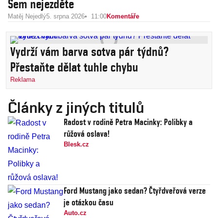
Sem nejezděte
Matěj Nejedlý
5. srpna 2026
11:00
Komentáře
Vydrží vám barva sotva pár týdnů?
Přestaňte dělat tuhle chybu
Reklama
Články z jiných titulů
Radost v rodině Petra Macinky: Polibky a
růžová oslava!
Blesk.cz
Ford Mustang jako sedan? Čtyřdveřová verze
je otázkou času
Auto.cz