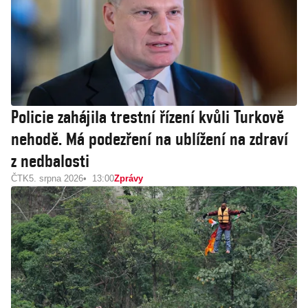
Policie zahájila trestní řízení kvůli Turkově
nehodě. Má podezření na ublížení na zdraví
z nedbalosti
ČTK
5. srpna 2026
13:00
Zprávy