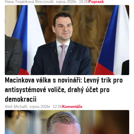
Hana Trojánková Biriczová
5. srpna 2026
18:00
Poprask
Macinkova válka s novináři: Levný trik pro
antisystémové voliče, drahý účet pro
demokracii
Aleš Michal
5. srpna 2026
12:00
Komentáře