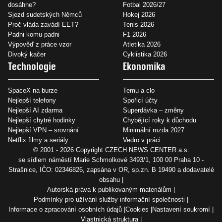
dosáhne?
Fotbal 2026/27
Sjezd sudetských Němců
Hokej 2026
Proč vláda zavádí EET?
Tenis 2026
Padni komu padni
F1 2026
Výpověď z práce vzor
Atletika 2026
Divoký kačer
Cyklistika 2026
Technologie
Ekonomika
SpaceX na burze
Temu a clo
Nejlepší telefony
Spořicí účty
Nejlepší AI zdarma
Superdávka – změny
Nejlepší chytré hodinky
Chybějící roky k důchodu
Nejlepší VPN – srovnání
Minimální mzda 2027
Netflix filmy a seriály
Vedro v práci
© 2001 - 2026 Copyright
CZECH NEWS CENTER a.s.
se sídlem náměstí Marie Schmolkové 3493/1, 100 00 Praha 10 -
Strašnice, IČO: 02346826, zapsána v OR, sp.zn. B 19490 a dodavatelé
obsahu
Autorská práva k publikovaným materiálům
Podmínky pro užívání služby informační společnosti
Informace o zpracování osobních údajů
Cookies
Nastavení soukromí
Vlastnická struktura