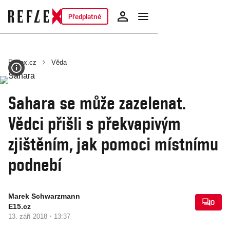
Předplatné
Reflex.cz
Věda
Sahara se může zazelenat.
Vědci přišli s překvapivým
zjištěním, jak pomoci místnímu
podnebí
Marek Schwarzmann
0
E15.cz
·
13. září 2018
13:37