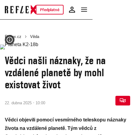
Předplatné
Reflex.cz
Věda
Vědci našli náznaky, že na
vzdálené planetě by mohl
existovat život
1
·
22. dubna 2025
10:00
Vědci objevili pomocí vesmírného teleskopu náznaky
života na vzdálené planetě. Tým vědců z