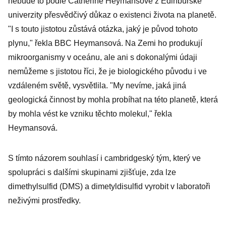
nebude to podle Catherine Heymansové z Edinburské
které vesmír
univerzity přesvědčivý důkaz o existenci života na planetě.
drží pohromadě
"I s touto jistotou zůstává otázka, jaký je původ tohoto
plynu," řekla BBC Heymansová. Na Zemi ho produkují
mikroorganismy v oceánu, ale ani s dokonalými údaji
nemůžeme s jistotou říci, že je biologického původu i ve
vzdáleném světě, vysvětlila. "My nevíme, jaká jiná
geologická činnost by mohla probíhat na této planetě, která
by mohla vést ke vzniku těchto molekul," řekla
Heymansová.
S tímto názorem souhlasí i cambridgeský tým, který ve
spolupráci s dalšími skupinami zjišťuje, zda lze
dimethylsulfid (DMS) a dimetyldisulfid vyrobit v laboratoři
neživými prostředky.