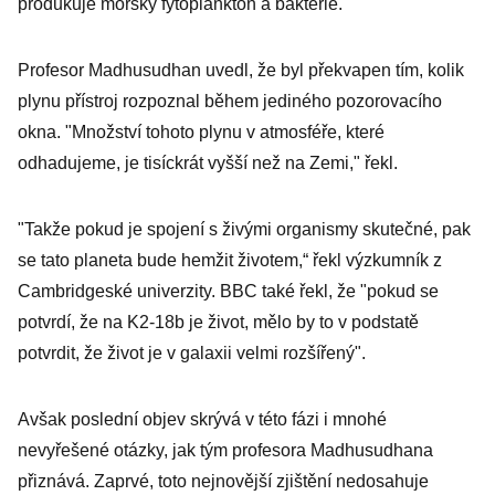
sloužit?
produkuje mořský fytoplankton a bakterie.
Profesor Madhusudhan uvedl, že byl překvapen tím, kolik
plynu přístroj rozpoznal během jediného pozorovacího
okna. "Množství tohoto plynu v atmosféře, které
odhadujeme, je tisíckrát vyšší než na Zemi," řekl.
"Takže pokud je spojení s živými organismy skutečné, pak
se tato planeta bude hemžit životem,“ řekl výzkumník z
Cambridgeské univerzity. BBC také řekl, že "pokud se
potvrdí, že na K2-18b je život, mělo by to v podstatě
potvrdit, že život je v galaxii velmi rozšířený".
Avšak poslední objev skrývá v této fázi i mnohé
nevyřešené otázky, jak tým profesora Madhusudhana
přiznává. Zaprvé, toto nejnovější zjištění nedosahuje