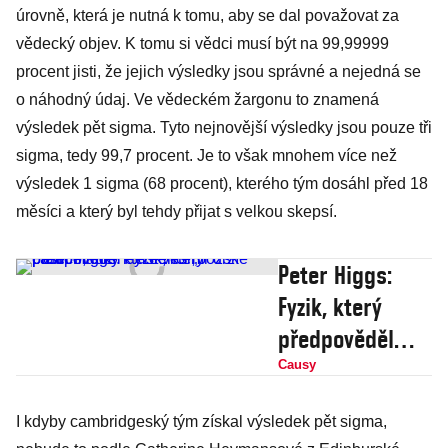
úrovně, která je nutná k tomu, aby se dal považovat za
vědecký objev. K tomu si vědci musí být na 99,99999
procent jisti, že jejich výsledky jsou správné a nejedná se
o náhodný údaj. Ve vědeckém žargonu to znamená
výsledek pět sigma. Tyto nejnovější výsledky jsou pouze tři
sigma, tedy 99,7 procent. Je to však mnohem více než
výsledek 1 sigma (68 procent), kterého tým dosáhl před 18
měsíci a který byl tehdy přijat s velkou skepsí.
Peter Higgs:
Fyzik, který
předpověděl
existenci
Causy
„božské“
I kdyby cambridgeský tým získal výsledek pět sigma,
částice, díky