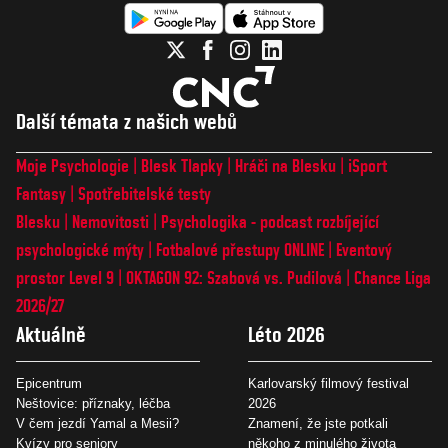
Další témata z našich webů
Moje Psychologie
Blesk Tlapky
Hráči na Blesku
iSport
Fantasy
Spotřebitelské testy
Blesku
Nemovitosti
Psychologika - podcast rozbíjející
psychologické mýty
Fotbalové přestupy ONLINE
Eventový
prostor Level 9
OKTAGON 92: Szabová vs. Pudilová
Chance Liga
2026/27
Aktuálně
Léto 2026
Epicentrum
Karlovarský filmový festival
Neštovice: příznaky, léčba
2026
V čem jezdí Yamal a Mesii?
Znamení, že jste potkali
Kvízy pro seniory
někoho z minulého života