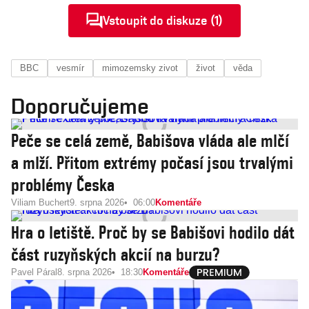
Vstoupit do diskuze (1)
BBC
vesmír
mimozemsky zivot
život
věda
Doporučujeme
Peče se celá země, Babišova vláda ale mlčí
a mlží. Přitom extrémy počasí jsou trvalými
problémy Česka
Viliam Buchert
9. srpna 2026
06:00
Komentáře
Hra o letiště. Proč by se Babišovi hodilo dát
část ruzyňských akcií na burzu?
Pavel Páral
8. srpna 2026
18:30
Komentáře