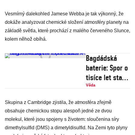
Vesmírný dalekohled Jamese Webba je tak výkonný, že
dokáže analyzovat chemické složení atmosféry planety na
základě světla, které prochází z malého červeného Slunce,
kolem něhož obíhá.
Bagdádská
baterie: Spor o
tisíce let starý
elektrický
Věda
článek
Skupina z Cambridge zjistila, že atmosféra zřejmě
neustává. K
obsahuje chemickou stopu alespoň jedné ze dvou
čemu záhadná
molekul, které jsou spojeny s životem: sloučenina síry
věc mohla
dimethylsulfid (DMS) a dimetyldisulfid. Na Zemi tyto plyny