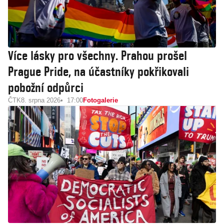
Více lásky pro všechny. Prahou prošel
Prague Pride, na účastníky pokřikovali
pobožní odpůrci
ČTK
8. srpna 2026
17:00
Fotogalerie