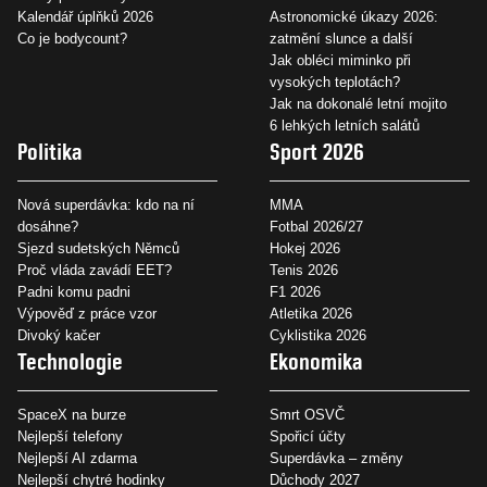
Kalendář úplňků 2026
Astronomické úkazy 2026:
Co je bodycount?
zatmění slunce a další
Jak obléci miminko při
vysokých teplotách?
Jak na dokonalé letní mojito
6 lehkých letních salátů
Politika
Sport 2026
Nová superdávka: kdo na ní
MMA
dosáhne?
Fotbal 2026/27
Sjezd sudetských Němců
Hokej 2026
Proč vláda zavádí EET?
Tenis 2026
Padni komu padni
F1 2026
Výpověď z práce vzor
Atletika 2026
Divoký kačer
Cyklistika 2026
Technologie
Ekonomika
SpaceX na burze
Smrt OSVČ
Nejlepší telefony
Spořicí účty
Nejlepší AI zdarma
Superdávka – změny
Nejlepší chytré hodinky
Důchody 2027