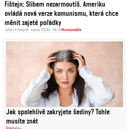
Fištejn: Slibem nezarmoutíš. Ameriku
ovládá nová verze komunismu, která chce
měnit zajeté pořádky
Jefim Fištejn
8. srpna 2026
06:00
Komentáře
Jak spolehlivě zakryjete šediny? Tohle
musíte znát
Reklama