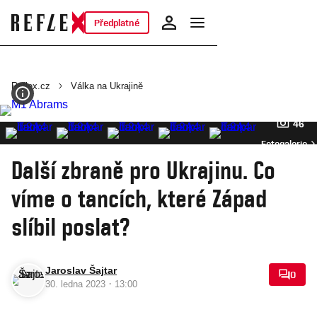
Předplatné
Reflex.cz
Válka na Ukrajině
46
Fotogalerie
Další zbraně pro Ukrajinu. Co
víme o tancích, které Západ
slíbil poslat?
Jaroslav Šajtar
0
·
30. ledna 2023
13:00