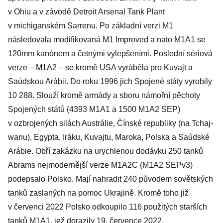
v Ohiu a v závodě Detroit Arsenal Tank Plant
v michiganském Sarrenu. Po základní verzi M1
následovala modifikovaná M1 Improved a nato M1A1 se
120mm kanónem a četnými vylepšeními. Poslední sériová
verze – M1A2 – se kromě USA vyráběla pro Kuvajt a
Saúdskou Arábii. Do roku 1996 jich Spojené státy vyrobily
10 288. Slouží kromě armády a sboru námořní pěchoty
Spojených států (4393 M1A1 a 1500 M1A2 SEP)
v ozbrojených silách Austrálie, Čínské republiky (na Tchaj-
wanu), Egypta, Iráku, Kuvajtu, Maroka, Polska a Saúdské
Arábie. Obří zakázku na urychlenou dodávku 250 tanků
Abrams nejmodernější verze M1A2C (M1A2 SEPv3)
podepsalo Polsko. Mají nahradit 240 původem sovětských
tanků zaslaných na pomoc Ukrajině. Kromě toho již
v červenci 2022 Polsko odkoupilo 116 použitých starších
tanků M1A1, jež dorazily 19. července 2022.