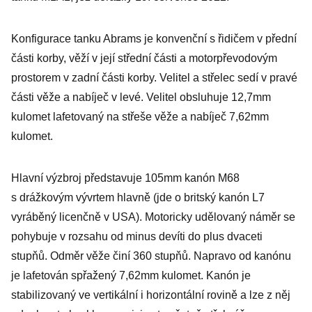
Konfigurace tanku Abrams je konvenční s řidičem v přední
části korby, věží v její střední části a motorpřevodovým
prostorem v zadní části korby. Velitel a střelec sedí v pravé
části věže a nabíječ v levé. Velitel obsluhuje 12,7mm
kulomet lafetovaný na střeše věže a nabíječ 7,62mm
kulomet.
Hlavní výzbroj představuje 105mm kanón M68
s drážkovým vývrtem hlavně (jde o britský kanón L7
vyráběný licenčně v USA). Motoricky udělovaný náměr se
pohybuje v rozsahu od minus devíti do plus dvaceti
stupňů. Odměr věže činí 360 stupňů. Napravo od kanónu
je lafetován spřažený 7,62mm kulomet. Kanón je
stabilizovaný ve vertikální i horizontální rovině a lze z něj