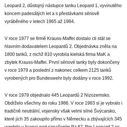
Leopard 2, důstojný nástupce tanku Leopard 1, vyvinutého
koncem padesátých let a s přestávkami sériově
vyráběného v letech 1965 až 1984.
V roce 1977 se firmě Krauss-Maffei dostalo cti stát se
hlavním dodavatelem Leopardů 2. Objednávka zněla na
1800 tanků, z nichž 810 vyrobila kielská firma MaK a
zbytek Krauss-Maffei. První sériové tanky byly dokončeny
v roce 1979 a poslední z nakonec celkem 2125 tanků
vyrobených pro Bundeswehr byly dodány v roce 1992.
V roce 1979 objednalo 445 Leopardů 2 Nizozemsko.
Obdrželo všechny do roku 1986. V roce 1983 si je vybralo i
tradičně neutrální, vojensky však velmi silné Švýcarsko,
které jich 35 zakoupilo přímo v Německu a zbývajících 345
vyrobilo v licenci pod označením Pz 87. Pro Leopard 2 se