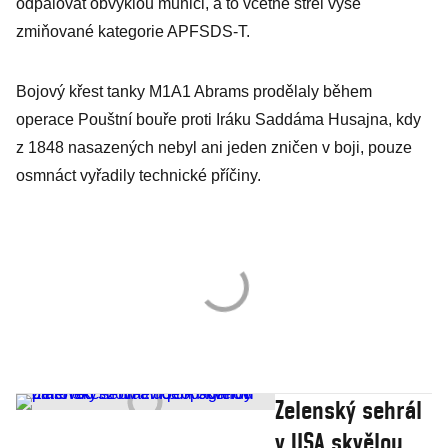
odpalovat obvyklou munici, a to včetně střel výše
zmiňované kategorie APFSDS-T.
Bojový křest tanky M1A1 Abrams prodělaly během
operace Pouštní bouře proti Iráku Saddáma Husajna, kdy
z 1848 nasazených nebyl ani jeden zničen v boji, pouze
osmnáct vyřadily technické příčiny.
Zelenský sehrál
v USA skvělou