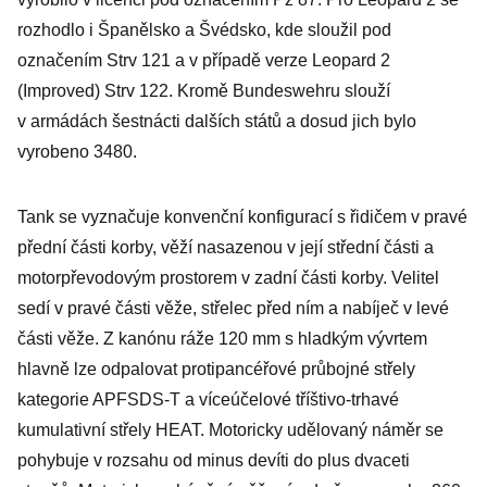
rozhodlo i Španělsko a Švédsko, kde sloužil pod
označením Strv 121 a v případě verze Leopard 2
(Improved) Strv 122. Kromě Bundeswehru slouží
v armádách šestnácti dalších států a dosud jich bylo
vyrobeno 3480.
Tank se vyznačuje konvenční konfigurací s řidičem v pravé
přední části korby, věží nasazenou v její střední části a
motorpřevodovým prostorem v zadní části korby. Velitel
sedí v pravé části věže, střelec před ním a nabíječ v levé
části věže. Z kanónu ráže 120 mm s hladkým vývrtem
hlavně lze odpalovat protipancéřové průbojné střely
kategorie APFSDS-T a víceúčelové tříštivo-trhavé
kumulativní střely HEAT. Motoricky udělovaný náměr se
pohybuje v rozsahu od minus devíti do plus dvaceti