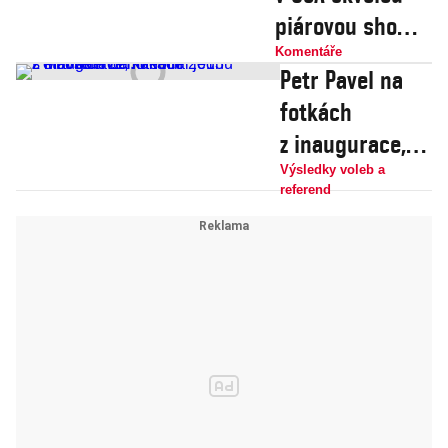
piárovou show a
udělil Putinovi
Komentáře
Petr Pavel na
další lekci
fotkách
z umění
z inaugurace,
propagandy
kde hrál jednu
Výsledky voleb a
referend
z hlavních rolí.
V roce 2013
s Milošem
Zemanem