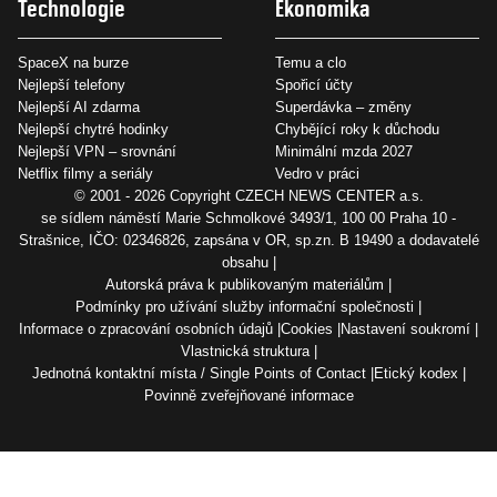
Technologie
Ekonomika
SpaceX na burze
Temu a clo
Nejlepší telefony
Spořicí účty
Nejlepší AI zdarma
Superdávka – změny
Nejlepší chytré hodinky
Chybějící roky k důchodu
Nejlepší VPN – srovnání
Minimální mzda 2027
Netflix filmy a seriály
Vedro v práci
© 2001 - 2026 Copyright
CZECH NEWS CENTER a.s.
se sídlem náměstí Marie Schmolkové 3493/1, 100 00 Praha 10 -
Strašnice, IČO: 02346826, zapsána v OR, sp.zn. B 19490 a dodavatelé
obsahu
Autorská práva k publikovaným materiálům
Podmínky pro užívání služby informační společnosti
Informace o zpracování osobních údajů
Cookies
Nastavení soukromí
Vlastnická struktura
Jednotná kontaktní místa / Single Points of Contact
Etický kodex
Povinně zveřejňované informace