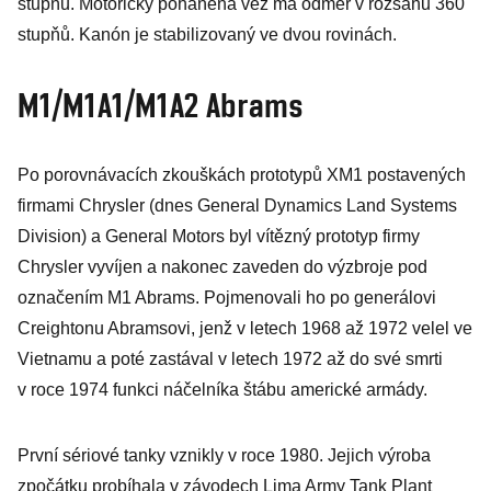
stupňů. Motoricky poháněná věž má odměr v rozsahu 360
stupňů. Kanón je stabilizovaný ve dvou rovinách.
M1/M1A1/M1A2 Abrams
Po porovnávacích zkouškách prototypů XM1 postavených
firmami Chrysler (dnes General Dynamics Land Systems
Division) a General Motors byl vítězný prototyp firmy
Chrysler vyvíjen a nakonec zaveden do výzbroje pod
označením M1 Abrams. Pojmenovali ho po generálovi
Creightonu Abramsovi, jenž v letech 1968 až 1972 velel ve
Vietnamu a poté zastával v letech 1972 až do své smrti
v roce 1974 funkci náčelníka štábu americké armády.
První sériové tanky vznikly v roce 1980. Jejich výroba
zpočátku probíhala v závodech Lima Army Tank Plant