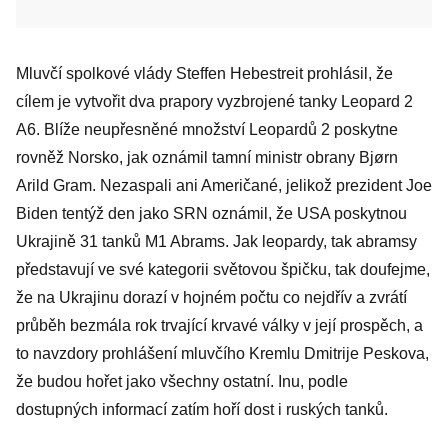
Mluvčí spolkové vlády Steffen Hebestreit prohlásil, že
cílem je vytvořit dva prapory vyzbrojené tanky Leopard 2
A6. Blíže neupřesněné množství Leopardů 2 poskytne
rovněž Norsko, jak oznámil tamní ministr obrany Bjørn
Arild Gram. Nezaspali ani Američané, jelikož prezident Joe
Biden tentýž den jako SRN oznámil, že USA poskytnou
Ukrajině 31 tanků M1 Abrams. Jak leopardy, tak abramsy
představují ve své kategorii světovou špičku, tak doufejme,
že na Ukrajinu dorazí v hojném počtu co nejdřív a zvrátí
průběh bezmála rok trvající krvavé války v její prospěch, a
to navzdory prohlášení mluvčího Kremlu Dmitrije Peskova,
že budou hořet jako všechny ostatní. Inu, podle
dostupných informací zatím hoří dost i ruských tanků.