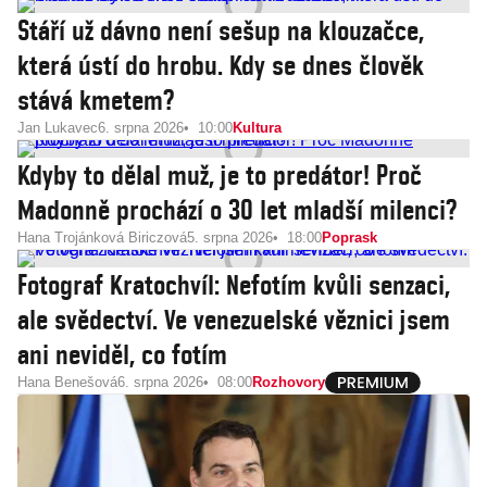
Stáří už dávno není sešup na klouzačce,
která ústí do hrobu. Kdy se dnes člověk
stává kmetem?
Jan Lukavec
6. srpna 2026
10:00
Kultura
Kdyby to dělal muž, je to predátor! Proč
Madonně prochází o 30 let mladší milenci?
Hana Trojánková Biriczová
5. srpna 2026
18:00
Poprask
Fotograf Kratochvíl: Nefotím kvůli senzaci,
ale svědectví. Ve venezuelské věznici jsem
ani neviděl, co fotím
Hana Benešová
6. srpna 2026
08:00
Rozhovory