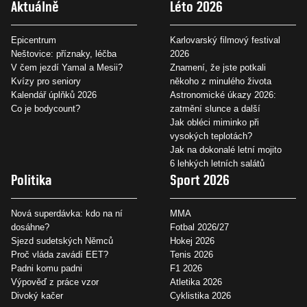
Aktuálně
Léto 2026
Epicentrum
Karlovarský filmový festival
Neštovice: příznaky, léčba
2026
V čem jezdí Yamal a Mesii?
Znamení, že jste potkali
Kvízy pro seniory
někoho z minulého života
Kalendář úplňků 2026
Astronomické úkazy 2026:
Co je bodycount?
zatmění slunce a další
Jak obléci miminko při
vysokých teplotách?
Jak na dokonalé letní mojito
6 lehkých letních salátů
Politika
Sport 2026
Nová superdávka: kdo na ní
MMA
dosáhne?
Fotbal 2026/27
Sjezd sudetských Němců
Hokej 2026
Proč vláda zavádí EET?
Tenis 2026
Padni komu padni
F1 2026
Výpověď z práce vzor
Atletika 2026
Divoký kačer
Cyklistika 2026