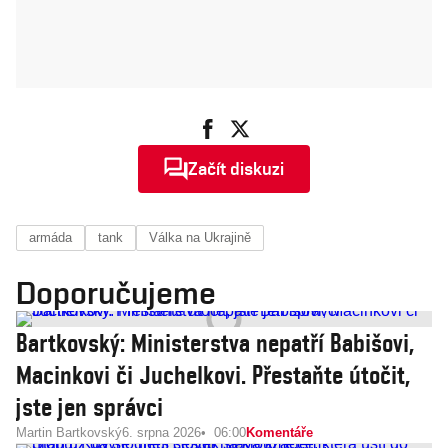
Začít diskuzi
armáda
tank
Válka na Ukrajině
Doporučujeme
Bartkovský: Ministerstva nepatří Babišovi,
Macinkovi či Juchelkovi. Přestaňte útočit,
jste jen správci
Martin Bartkovský
6. srpna 2026
06:00
Komentáře