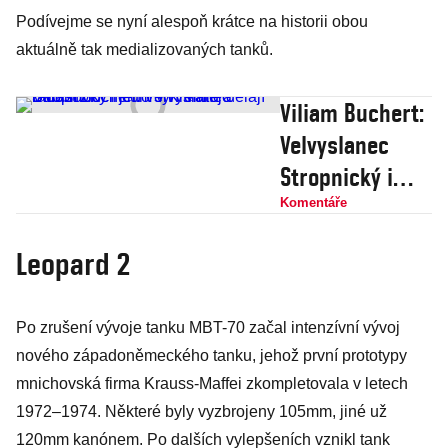
Podívejme se nyní alespoň krátce na historii obou
aktuálně tak medializovaných tanků.
Viliam Buchert:
Velvyslanec
Stropnický i
jeho syn Matěj
Komentáře
dělají radost
Leopard 2
zločincům
v Kremlu a
Po zrušení vývoje tanku MBT-70 začal intenzívní vývoj
Babišovi
nového západoněmeckého tanku, jehož první prototypy
mnichovská firma Krauss-Maffei zkompletovala v letech
1972–1974. Některé byly vyzbrojeny 105mm, jiné už
120mm kanónem. Po dalších vylepšeních vznikl tank