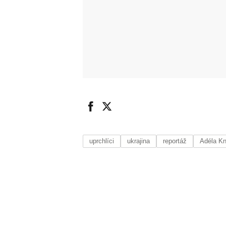
uprchlíci
ukrajina
reportáž
Adéla K