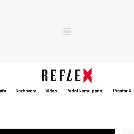
áře
Rozhovory
Video
Padni komu padni
Prostor X