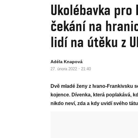
Ukolébavka pro
čekání na hranic
lidí na útěku z U
Adéla Knapová
·
27. února 2022
21:40
Dvě mladé ženy z Ivano-Frankivsku s
kojence. Dívenka, která poplakává, kd
nikdo neví, zda a kdy uvidí svého tátu