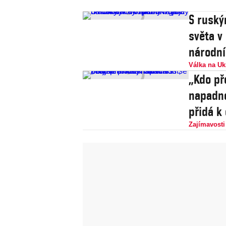
S ruský
světa v
národní
Válka na Uk
„Kdo př
napadno
přidá k
Zajímavosti