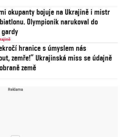
mi okupanty bojuje na Ukrajině i mistr
 biatlonu. Olympionik narukoval do
 gardy
rajině
ekročí hranice s úmyslem nás
ut, zemře!” Ukrajinská miss se údajně
 obraně země