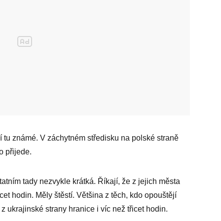
jí tu známé. V záchytném středisku na polské straně
o přijede.
atním tady nezvykle krátká. Říkají, že z jejich města
et hodin. Měly štěstí. Většina z těch, kdo opouštějí
z ukrajinské strany hranice i víc než třicet hodin.