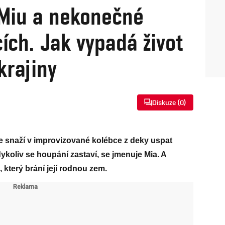
 Miu a nekonečné
ích. Jak vypadá život
krajiny
Diskuze (
0
)
e snaží v improvizované kolébce z deky uspat
ykoliv se houpání zastaví, se jmenuje Mia. A
, který brání její rodnou zem.