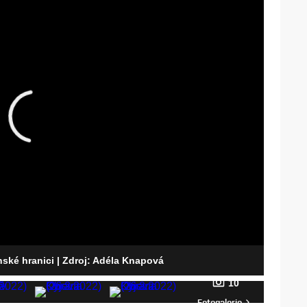
nské hranici
| Zdroj: Adéla Knapová
10
Fotogalerie