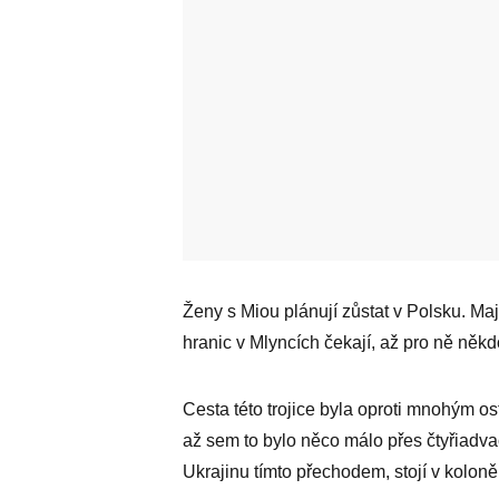
Ženy s Miou plánují zůstat v Polsku. Ma
hranic v Mlyncích čekají, až pro ně někd
Cesta této trojice byla oproti mnohým ost
až sem to bylo něco málo přes čtyřiadvac
Ukrajinu tímto přechodem, stojí v koloně 