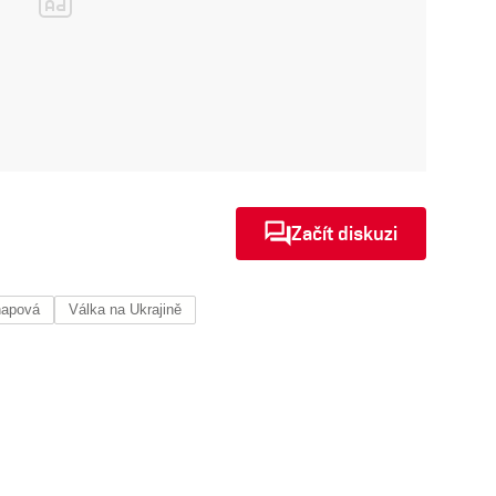
Začít diskuzi
napová
Válka na Ukrajině