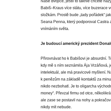
Naše dvojice, jestli to takhle chcete na
Babiš–Kraus více státu, více buzerace v
složkám. Prostě bude „tady pořádek“ ja
Seana Penna, který podporoval Castra a
vnímáním světa.
Je budoucí americký prezident Donal
Přirovnávat ho k Babišovi je absurdní.
kdy mě s ním seznámila Ája Vrzáňová, j
intelektuál, ale má pravicové myšlení. N
k penězům na základě kontaktů za minul
nikdo nezbohatl. Je to oligarcha východn
money“. Převzal firmu od otce, několikrá
ale zase se postavil na nohy a pokračov
nikdy mít nebude.