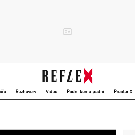
áře
Rozhovory
Video
Padni komu padni
Prostor X