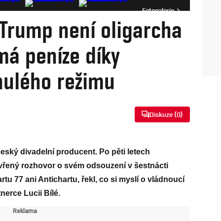
Fotogalerie
 Trump není oligarcha
má peníze díky
nulého režimu
Diskuze (
0
)
český divadelní producent. Po pěti letech
evřený rozhovor o svém odsouzení v šestnácti
rtu 77 ani Antichartu, řekl, co si myslí o vládnoucí
nerce Lucii Bílé.