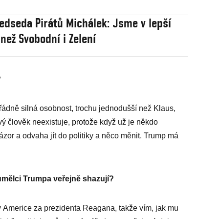
edseda Pirátů Michálek: Jsme v lepší
 než Svobodní i Zelení
?
dně silná osobnost, trochu jednodušší než Klaus,
ový člověk neexistuje, protože když už je někdo
ázor a odvaha jít do politiky a něco měnit. Trump má
 umělci Trumpa veřejně shazují?
 v Americe za prezidenta Reagana, takže vím, jak mu