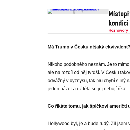
Místopř
kondici
Rozhovory
Má Trump v Česku nějaký ekvivalent
Nikoho podobného neznám. Je to mimořá
ale na rozdíl od něj tvrdší. V Česku tak
odvážný v byznysu, tak mu chybí silný n
jeden názor a už léta se jej nebojí říkat.
Co říkáte tomu, jak špičkoví američtí
Hollywood byl, je a bude rudý. Žil jsem