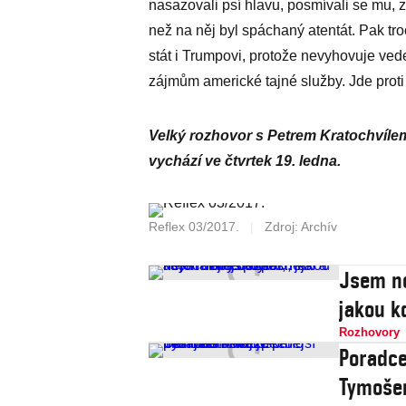
nasazovali psí hlavu, posmívali se mu, z
než na něj byl spáchaný atentát. Pak t
stát i Trumpovi, protože nevyhovuje ved
zájmům americké tajné služby. Jde proti
Velký rozhovor s Petrem Kratochvílem 
vychází ve čtvrtek 19. ledna.
Reflex 03/2017.
|
Zdroj: Archív
Jsem ne
jakou k
Rozhovory
Poradce
Tymošen