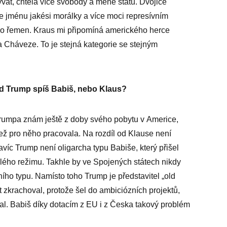
zývat, chtěla více svobody a méně státu. Dvojice
e jménu jakési morálky a více moci represívním
ko řemen. Kraus mi připomíná amerického herce
 Cháveze. To je stejná kategorie se stejným
d Trump spíš Babiš, nebo Klaus?
 Trumpa znám ještě z doby svého pobytu v Americe,
ež pro něho pracovala. Na rozdíl od Klause není
avíc Trump není oligarcha typu Babiše, který přišel
ého režimu. Takhle by ve Spojených státech nikdy
ího typu. Namísto toho Trump je představitel „old
t zkrachoval, protože šel do ambiciózních projektů,
al. Babiš díky dotacím z EU i z Česka takový problém