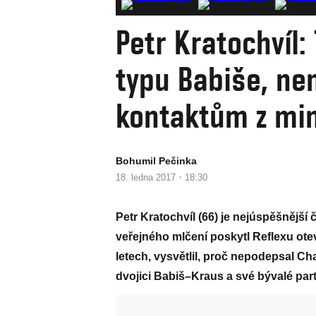
Petr Kratochvíl:
typu Babiše, ne
kontaktům z mi
Bohumil Pečinka
·
18. ledna 2017
18:30
Petr Kratochvíl (66) je nejúspěšnější 
veřejného mlčení poskytl Reflexu ot
letech, vysvětlil, proč nepodepsal Cha
dvojici Babiš–Kraus a své bývalé part