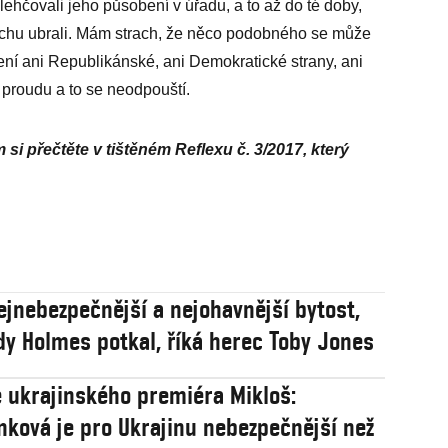
lehčovali jeho působení v úřadu, a to až do té doby,
rochu ubrali. Mám strach, že něco podobného se může
ení ani Republikánské, ani Demokratické strany, ani
 proudu a to se neodpouští.
si přečtěte v tištěném Reflexu č. 3/2017, který
jnebezpečnější a nejohavnější bytost,
dy Holmes potkal, říká herec Toby Jones
 ukrajinského premiéra Mikloš:
ková je pro Ukrajinu nebezpečnější než