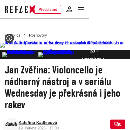
Předplatné
Reflex.cz
Rozhovory
2
Fotogalerie
Jan Zvěřina: Violoncello je
nádherný nástroj a v seriálu
Wednesday je překrásná i jeho
rakev
Kateřina Kadlecová
0
·
19. června 2025
13:00