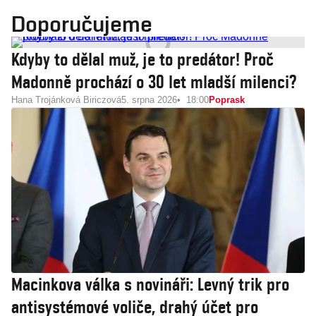
Doporučujeme
Kdyby to dělal muž, je to predátor! Proč
Madonně prochází o 30 let mladší milenci?
Hana Trojánková Biriczová
5. srpna 2026
18:00
Poprask
Macinkova válka s novináři: Levný trik pro
antisystémové voliče, drahý účet pro