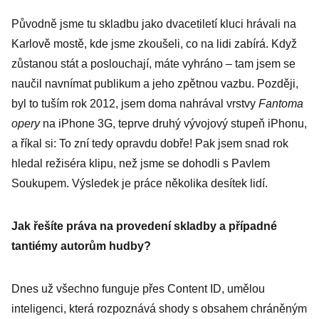
Původně jsme tu skladbu jako dvacetiletí kluci hrávali na
Karlově mostě, kde jsme zkoušeli, co na lidi zabírá. Když
zůstanou stát a poslouchají, máte vyhráno – tam jsem se
naučil navnímat publikum a jeho zpětnou vazbu. Později,
byl to tuším rok 2012, jsem doma nahrával vrstvy
Fantoma
opery
na iPhone 3G, teprve druhý vývojový stupeň iPhonu,
a říkal si: To zní tedy opravdu dobře! Pak jsem snad rok
hledal režiséra klipu, než jsme se dohodli s Pavlem
Soukupem. Výsledek je práce několika desítek lidí.
Jak řešíte práva na provedení skladby a případné
tantiémy autorům hudby?
Dnes už všechno funguje přes Content ID, umělou
inteligenci, která rozpoznává shody s obsahem chráněným