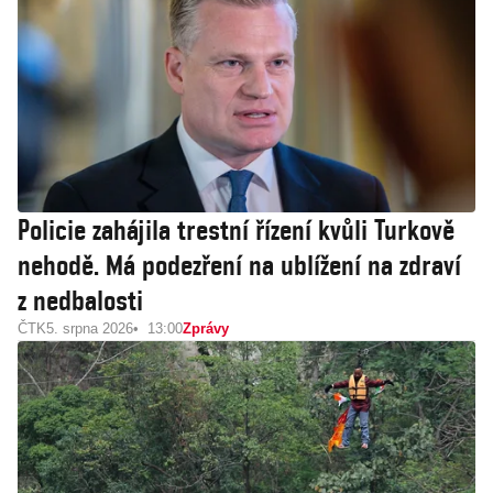
Policie zahájila trestní řízení kvůli Turkově
nehodě. Má podezření na ublížení na zdraví
z nedbalosti
ČTK
5. srpna 2026
13:00
Zprávy