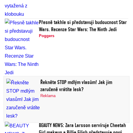
Přesně takhle si představuji budoucnost Star
Wars. Recenze Star Wars: The Ninth Jedi
Poggers
Řekněte STOP mdlým vlasům! Jak jim
zaručeně vrátíte lesk?
Reklama
BEAUTY NEWS: Zara Larsson servíruje Cheetah
Girl makeup a Billie Eilish představuje nový