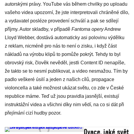
autorskými právy. YouTube vás během chvilky po uploadu
vašeho videa upozorní, že jste interpretovali chráněné dílo,
a vydavatel posléze provedení schválí a pak se sdílejí
příjmy. Autor skladby, v případě
Fantoma opery
Andrew
Lloyd Webber, dostává automaticky asi polovinu výdělku
z reklam, nicméně pro nás to není o zisku, i když část
nákladů na výrobu klipů to pomůže pokrýt. Tehdy to byl
obrovský risk, člověk nevěděl, jestli Content ID nenapíše,
že takto se to nesmí publikovat, a video nesmažou. Tím by
padlo veškeré úsilí a jeden z našich cílů, propagace
violoncella a také možnost ukázat světu, co zde v České
republice máme. Teď už jsou pravidla jasnější, existují
instruktážní videa a všichni díky nim vědí, na co si dát při
přejímání cizí hudby pozor.
Ovace, jaké svět