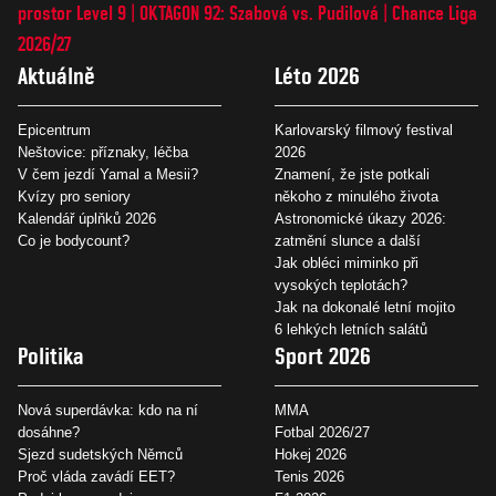
prostor Level 9
OKTAGON 92: Szabová vs. Pudilová
Chance Liga
2026/27
Aktuálně
Léto 2026
Epicentrum
Karlovarský filmový festival
Neštovice: příznaky, léčba
2026
V čem jezdí Yamal a Mesii?
Znamení, že jste potkali
Kvízy pro seniory
někoho z minulého života
Kalendář úplňků 2026
Astronomické úkazy 2026:
Co je bodycount?
zatmění slunce a další
Jak obléci miminko při
vysokých teplotách?
Jak na dokonalé letní mojito
6 lehkých letních salátů
Politika
Sport 2026
Nová superdávka: kdo na ní
MMA
dosáhne?
Fotbal 2026/27
Sjezd sudetských Němců
Hokej 2026
Proč vláda zavádí EET?
Tenis 2026