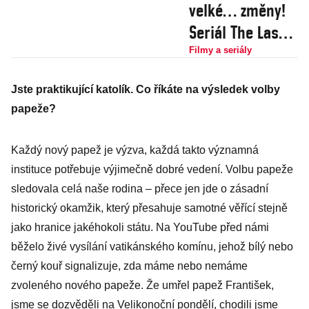
velké… změny!
Seriál The Last
of Us nešetří
Filmy a seriály
násilím a znovu
Jste praktikující katolík. Co říkáte na výsledek volby
nám láme srdce
papeže?
Každý nový papež je výzva, každá takto významná
instituce potřebuje výjimečně dobré vedení. Volbu papeže
sledovala celá naše rodina – přece jen jde o zásadní
historický okamžik, který přesahuje samotné věřící stejně
jako hranice jakéhokoli státu. Na YouTube před námi
běželo živé vysílání vatikánského komínu, jehož bílý nebo
černý kouř signalizuje, zda máme nebo nemáme
zvoleného nového papeže. Že umřel papež František,
jsme se dozvěděli na Velikonoční pondělí, chodili jsme