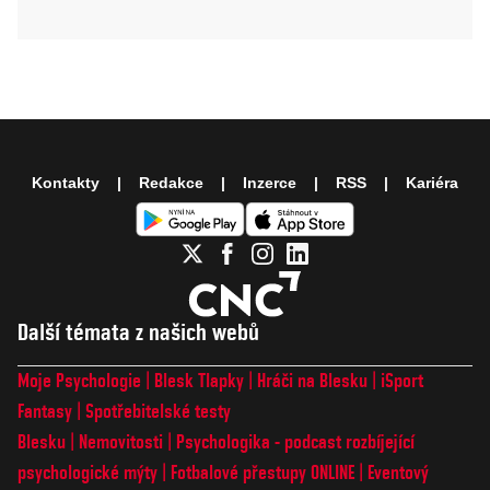
Kontakty
Redakce
Inzerce
RSS
Kariéra
Další témata z našich webů
Moje Psychologie
Blesk Tlapky
Hráči na Blesku
iSport
Fantasy
Spotřebitelské testy
Blesku
Nemovitosti
Psychologika - podcast rozbíjející
psychologické mýty
Fotbalové přestupy ONLINE
Eventový