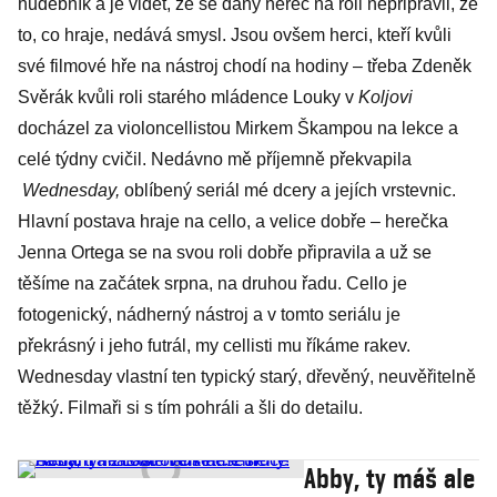
hudebník a je vidět, že se daný herec na roli nepřipravil, že
to, co hraje, nedává smysl. Jsou ovšem herci, kteří kvůli
své filmové hře na nástroj chodí na hodiny – třeba Zdeněk
Svěrák kvůli roli starého mládence Louky v
Koljovi
docházel za violoncellistou Mirkem Škampou na lekce a
celé týdny cvičil. Nedávno mě příjemně překvapila
Wednesday,
oblíbený seriál mé dcery a jejích vrstevnic.
Hlavní postava hraje na cello, a velice dobře – herečka
Jenna Ortega se na svou roli dobře připravila a už se
těšíme na začátek srpna, na druhou řadu. Cello je
fotogenický, nádherný nástroj a v tomto seriálu je
překrásný i jeho futrál, my cellisti mu říkáme rakev.
Wednesday vlastní ten typický starý, dřevěný, neuvěřitelně
těžký. Filmaři si s tím pohráli a šli do detailu.
Abby, ty máš ale