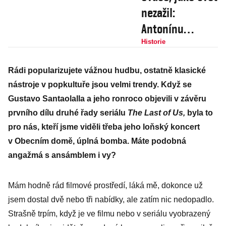
nezažil:
Antonínu
Dvořákovi se po
Historie
strastiplné
Rádi popularizujete vážnou hudbu, ostatně klasické
cestě na
nástroje v popkultuře jsou velmi trendy. Když se
výsluní klaněl
Gustavo Santaolalla a jeho ronroco objevili v závěru
celý New York
prvního dílu druhé řady seriálu
The Last of Us,
byla to
pro nás, kteří jsme viděli třeba jeho loňský koncert
v Obecním domě, úplná bomba. Máte podobná
angažmá s ansámblem i vy?
Mám hodně rád filmové prostředí, láká mě, dokonce už
jsem dostal dvě nebo tři nabídky, ale zatím nic nedopadlo.
Strašně trpím, když je ve filmu nebo v seriálu vyobrazený