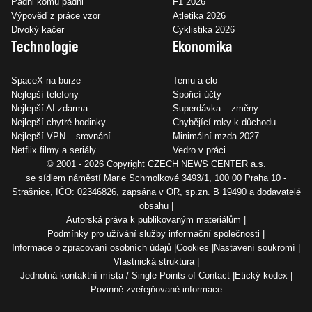
Padni komu padni
F1 2026
Výpověď z práce vzor
Atletika 2026
Divoký kačer
Cyklistika 2026
Technologie
Ekonomika
SpaceX na burze
Temu a clo
Nejlepší telefony
Spořicí účty
Nejlepší AI zdarma
Superdávka – změny
Nejlepší chytré hodinky
Chybějící roky k důchodu
Nejlepší VPN – srovnání
Minimální mzda 2027
Netflix filmy a seriály
Vedro v práci
© 2001 - 2026 Copyright
CZECH NEWS CENTER a.s.
se sídlem náměstí Marie Schmolkové 3493/1, 100 00 Praha 10 -
Strašnice, IČO: 02346826, zapsána v OR, sp.zn. B 19490 a dodavatelé
obsahu
Autorská práva k publikovaným materiálům
Podmínky pro užívání služby informační společnosti
Informace o zpracování osobních údajů
Cookies
Nastavení soukromí
Vlastnická struktura
Jednotná kontaktní místa / Single Points of Contact
Etický kodex
Povinně zveřejňované informace