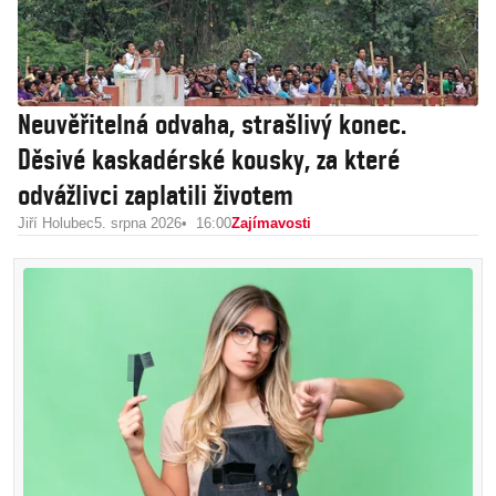
Neuvěřitelná odvaha, strašlivý konec.
Děsivé kaskadérské kousky, za které
odvážlivci zaplatili životem
Jiří Holubec
5. srpna 2026
16:00
Zajímavosti