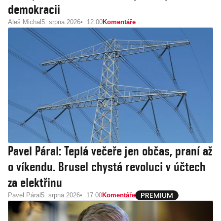
demokracii
Aleš Michal
5. srpna 2026
12:00
Komentáře
Pavel Páral: Teplá večeře jen občas, praní až
o víkendu. Brusel chystá revoluci v účtech
za elektřinu
Pavel Páral
5. srpna 2026
17:00
Komentáře