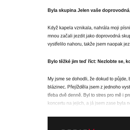
Byla skupina Jelen vaše doprovodná
Když kapela vznikala, nahrála moji písni
mnou začali jezdit jako doprovodná sku
vystřelilo nahoru, takže jsem naopak jezd
Bylo těžké jim teď říct: Nezlobte se,
My jsme se dohodli, že dokud to půjde, 
blázinec. Přejížděla jsem z jednoho vys
třeba dvě denně. Byl to stres pro mě i p
koncertu na jejich, a já jsem zase byla n