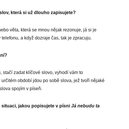
slov, která si už dlouho za­pisujete?
ebo věta, která se mnou nějak rezonuje, já si je
lefonu, a když dozraje čas, tak je zpracuju.
ání?
 stačí zadat klíčové slovo, vyhodí vám to
 určitém období jdou po sobě slova, jež tvoří nějaké
 slova spojím v ­píseň.
 situaci, jakou popisujete v písni
Já nebudu ta