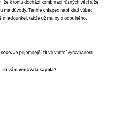
lím, že k tomu dochází kombinací různých věcí a že
omu má důvody. Tenhle chlapec například vůbec
ně mlaďounkej, takže už mu bylo od­puštěno.
 sobě. Je příjemnější žít ve vnitřní vyrovnanosti.
m. To vám věnovala kapela?