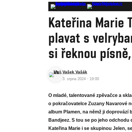
Kateřina Marie T
plavat s velryba
si řeknou písně
Vašek Vašák
·
3. srpna 2024
19:00
O mladé, talentované zpěvačce a sklad
o pokračovatelce Zuzany Navarové ne
album Plamen, na němž ji doprovází 
Bandjeez. S tou se po jeho odchodu 
Kateřina Marie i se skupinou Jelen, se