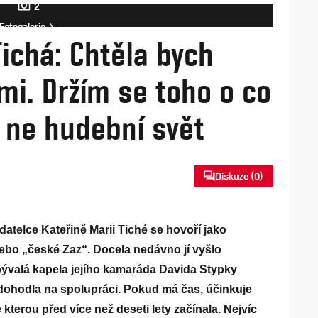
2
Fotogalerie
ichá: Chtěla bych
mi. Držím se toho o co
, ne hudební svět
Diskuze (
0
)
atelce Kateřině Marii Tiché se hovoří jako
bo „české Zaz“. Docela nedávno jí vyšlo
bývalá kapela jejího kamaráda Davida Stypky
dohodla na spolupráci. Pokud má čas, účinkuje
 kterou před více než deseti lety začínala. Nejvíc