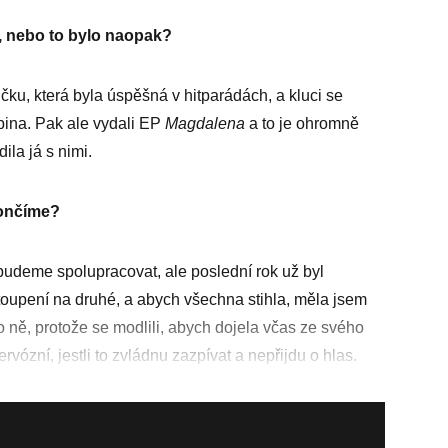
, nebo to bylo naopak?
čku, která byla úspěšná v hitparádách, a kluci se
pina. Pak ale vydali EP
Magdalena
a to je ohromně
ila já s nimi.
 končíme?
budeme spolupracovat, ale poslední rok už byl
toupení na druhé, a abych všechna stihla, měla jsem
ro ně, protože se modlili, abych dojela včas ze svého
ervózní, jestli to zvládnu zazpívat a nepřijdu o hlas.