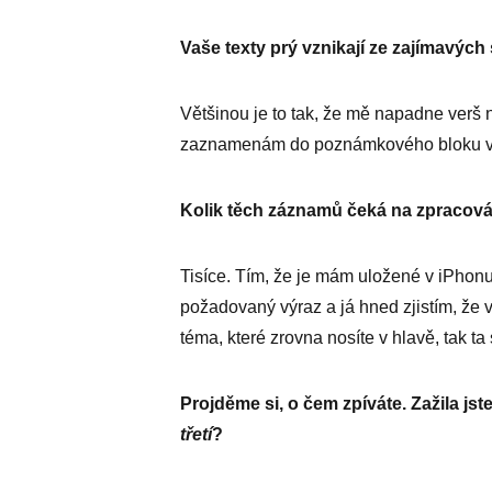
Vaše texty prý vznikají ze zajímavých 
Většinou je to tak, že mě napadne verš n
zaznamenám do poznámkového bloku v te
Kolik těch záznamů čeká na zpra­cov
Tisíce. Tím, že je mám uložené v iPhonu,
požadovaný výraz a já hned zjistím, že v
téma, které zrovna nosíte v hlavě, tak ta
Projděme si, o čem zpíváte. Zažila jste
třetí
?