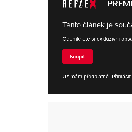
Tento článek je sou
Odemkněte si exkluzivní obsa
Koupit
Už mám předplatné.
Přihlásit