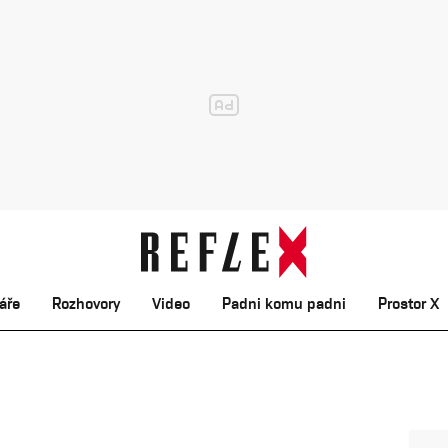
áře
Rozhovory
Video
Padni komu padni
Prostor X