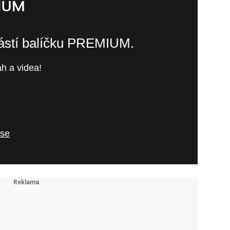
částí balíčku PREMIUM.
h a videa!
 se