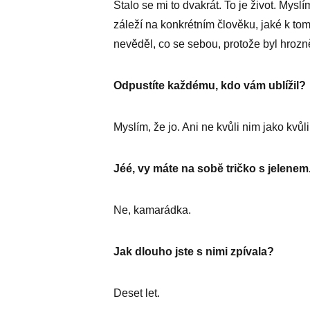
Stalo se mi to dvakrát. To je život. Mys
záleží na konkrétním člověku, jaké k t
nevěděl, co se ­sebou, protože byl hroz
Odpustíte každému, kdo vám ublížil?
Myslím, že jo. Ani ne kvůli nim jako kvůli
Jéé, vy máte na sobě tričko s jelene
Ne, kamarádka.
Jak dlouho jste s nimi zpívala?
Deset let.