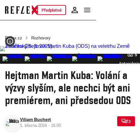
Předplatné
Reflex.cz
Rozhovory
5
Fotogalerie
Hejtman Martin Kuba: Volání a
výzvy slyším, ale nechci být ani
premiérem, ani předsedou ODS
Viliam Buchert
13
·
1. března 2024
16:00