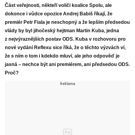
Část veřejnosti, někteří voliči koalice Spolu, ale
dokonce i vůdce opozice Andrej Babiš říkají, že
premiér Petr Fiala je neschopný a že lepším předsedou
vlády by byl jihočeský hejtman Martin Kuba, jedna
z nejvýraznějších postav ODS. Kuba v rozhovoru pro
nové vydání Reflexu sice říká, že o těchto výzvách ví,
že s ním o tom i kdekdo mluví, ale jeho odpověď je
jasná – nechce být ani premiérem, ani předsedou ODS.
Proč?