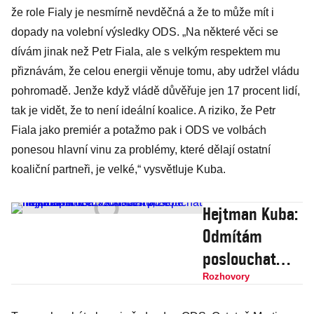
že role Fialy je nesmírně nevděčná a že to může mít i
dopady na volební výsledky ODS. „Na některé věci se
dívám jinak než Petr Fiala, ale s velkým respektem mu
přiznávám, že celou energii věnuje tomu, aby udržel vládu
pohromadě. Jenže když vládě důvěřuje jen 17 procent lidí,
tak je vidět, že to není ideální koalice. A riziko, že Petr
Fiala jako premiér a potažmo pak i ODS ve volbách
ponesou hlavní vinu za problémy, které dělají ostatní
koaliční partneři, je velké,“ vysvětluje Kuba.
Hejtman Kuba:
Odmítám
poslouchat
fňukání
Rozhovory
ministrů a