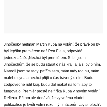
Jihočeský hejtman Martin Kuba na volání, že právě on by
byl lepším premiérem než Petr Fiala, odpovídá
jednoznačně: „Nechci být premiérem. Slíbil jsem
Jihočechům, že se budu starat o náš kraj, a já sliby plním.
Narodil jsem se tady, patřím sem, mám tady rodinu, mám
malého syna a nechci přijít o čas trávený s ním. Budu
zodpovědně řídit kraj, budu dál makat na tom, aby to
fungovalo. Premiér prostě ne,“ říká Kuba v novém vydání
Reflexu. Přitom ale dodává, že vytvořená vládní
pětikoalice je kvůli velmi rozdílným názorům „pytel blech“,