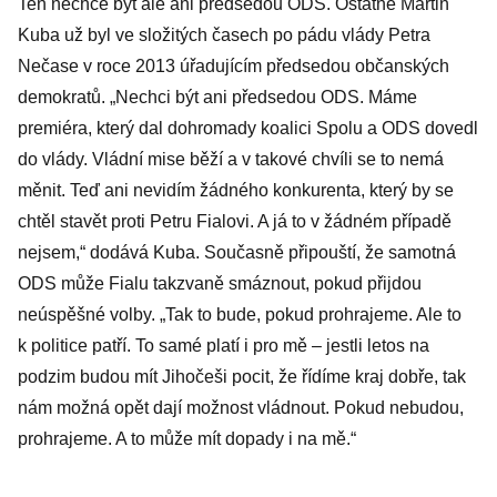
Ten nechce být ale ani předsedou ODS. Ostatně Martin
starostů, že
Kuba už byl ve složitých časech po pádu vlády Petra
nejsou peníze.
Nečase v roce 2013 úřadujícím předsedou občanských
Jsou. Jen ať
demokratů. „Nechci být ani předsedou ODS. Máme
lépe hospodaří
premiéra, který dal dohromady koalici Spolu a ODS dovedl
do vlády. Vládní mise běží a v takové chvíli se to nemá
měnit. Teď ani nevidím žádného konkurenta, který by se
chtěl stavět proti Petru Fialovi. A já to v žádném případě
nejsem,“ dodává Kuba. Současně připouští, že samotná
ODS může Fialu takzvaně smáznout, pokud přijdou
neúspěšné volby. „Tak to bude, pokud prohrajeme. Ale to
k politice patří. To samé platí i pro mě – jestli letos na
podzim budou mít Jihočeši pocit, že řídíme kraj dobře, tak
nám možná opět dají možnost vládnout. Pokud nebudou,
prohrajeme. A to může mít dopady i na mě.“