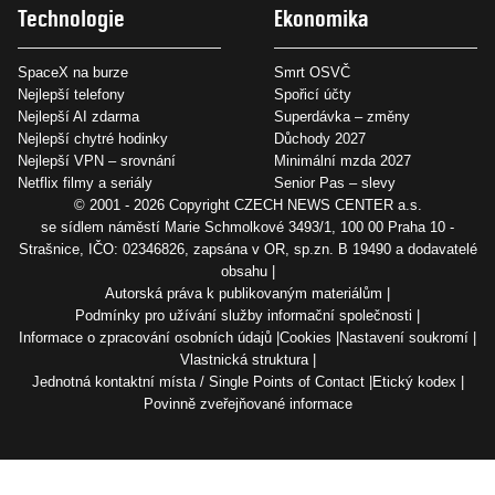
Technologie
Ekonomika
SpaceX na burze
Smrt OSVČ
Nejlepší telefony
Spořicí účty
Nejlepší AI zdarma
Superdávka – změny
Nejlepší chytré hodinky
Důchody 2027
Nejlepší VPN – srovnání
Minimální mzda 2027
Netflix filmy a seriály
Senior Pas – slevy
© 2001 - 2026 Copyright
CZECH NEWS CENTER a.s.
se sídlem náměstí Marie Schmolkové 3493/1, 100 00 Praha 10 -
Strašnice, IČO: 02346826, zapsána v OR, sp.zn. B 19490 a dodavatelé
obsahu
Autorská práva k publikovaným materiálům
Podmínky pro užívání služby informační společnosti
Informace o zpracování osobních údajů
Cookies
Nastavení soukromí
Vlastnická struktura
Jednotná kontaktní místa / Single Points of Contact
Etický kodex
Povinně zveřejňované informace