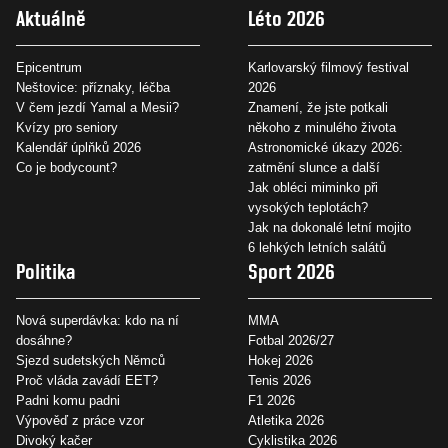
Aktuálně
Léto 2026
Epicentrum
Karlovarský filmový festival
Neštovice: příznaky, léčba
2026
V čem jezdí Yamal a Mesii?
Znamení, že jste potkali
Kvízy pro seniory
někoho z minulého života
Kalendář úplňků 2026
Astronomické úkazy 2026:
Co je bodycount?
zatmění slunce a další
Jak obléci miminko při
vysokých teplotách?
Jak na dokonalé letní mojito
6 lehkých letních salátů
Politika
Sport 2026
Nová superdávka: kdo na ní
MMA
dosáhne?
Fotbal 2026/27
Sjezd sudetských Němců
Hokej 2026
Proč vláda zavádí EET?
Tenis 2026
Padni komu padni
F1 2026
Výpověď z práce vzor
Atletika 2026
Divoký kačer
Cyklistika 2026