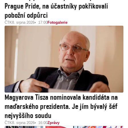
Prague Pride, na účastníky pokřikovali
pobožní odpůrci
ČTK
8. srpna 2026
17:00
Fotogalerie
Magyarova Tisza nominovala kandidáta na
maďarského prezidenta. Je jím bývalý šéf
nejvyššího soudu
ČTK
8. srpna 2026
16:00
Zprávy