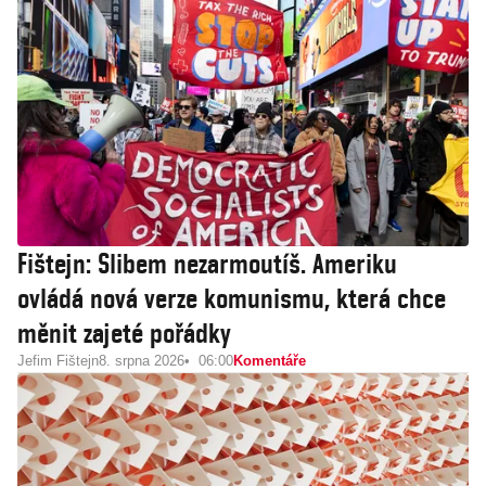
Fištejn: Slibem nezarmoutíš. Ameriku
ovládá nová verze komunismu, která chce
měnit zajeté pořádky
Jefim Fištejn
8. srpna 2026
06:00
Komentáře