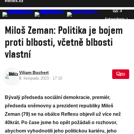
Reflex.cz
3
Fotogalerie
Miloš Zeman: Politika je bojem
proti blbosti, včetně blbosti
vlastní
Viliam Buchert
10
·
8. listopadu 2023
17:10
Bývalý předseda sociální demokracie, premiér,
předseda sněmovny a prezident republiky Miloš
Zeman (79) se na obálce Reflexu objevil už více než
40krát. Po čase jsme ho opět požádali o rozhovor,
abychom vyhodnotili jeho politickou kariéru, jeho