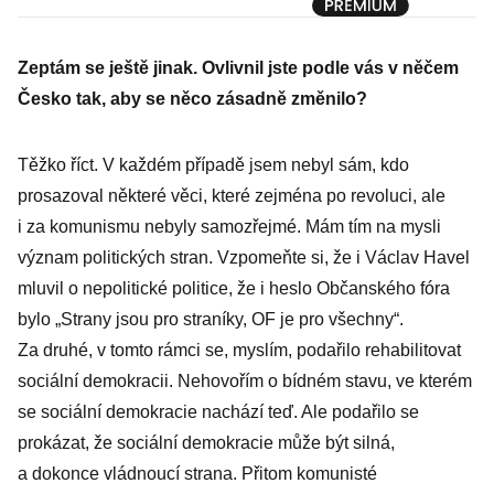
profesionalizov
al, říká čerstvý
Zeptám se ještě jinak. Ovlivnil jste podle vás v něčem
mistr světa
Česko tak, aby se něco zásadně změnilo?
Perušič
Těžko říct. V každém případě jsem nebyl sám, kdo
prosazoval některé věci, které zejména po revoluci, ale
i za komunismu nebyly samozřejmé. Mám tím na mysli
význam politických stran. Vzpomeňte si, že i Václav Havel
mluvil o nepolitické politice, že i heslo Občanského fóra
bylo „Strany jsou pro straníky, OF je pro všechny“.
Za druhé, v tomto rámci se, myslím, podařilo rehabilitovat
sociální demokracii. Nehovořím o bídném stavu, ve kterém
se sociální demokracie nachází teď. Ale podařilo se
prokázat, že sociální demokracie může být silná,
a dokonce vládnoucí strana. Přitom komunisté