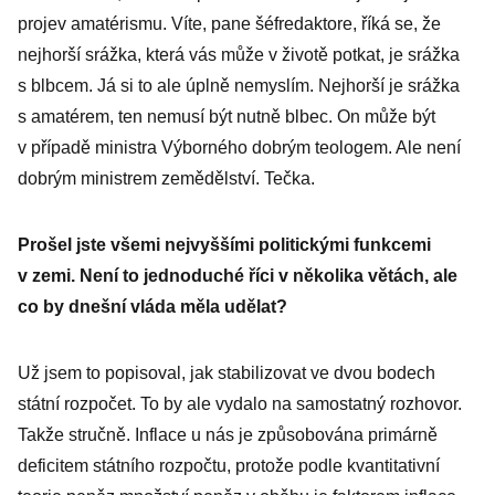
projev amatérismu. Víte, pane šéfredaktore, říká se, že
nejhorší srážka, která vás může v životě potkat, je srážka
s blbcem. Já si to ale úplně nemyslím. Nejhorší je srážka
s amatérem, ten nemusí být nutně blbec. On může být
v případě ministra Výborného dobrým teologem. Ale není
dobrým ministrem zemědělství. Tečka.
Prošel jste všemi nejvyššími ­politickými funkcemi
v zemi. Není to jednoduché říci v něko­lika větách, ale
co by dnešní ­vláda měla udělat?
Už jsem to popisoval, jak stabilizovat ve dvou bodech
státní rozpočet. To by ale vydalo na samostatný rozhovor.
Takže stručně. Inflace u nás je způsobována primárně
deficitem státního rozpočtu, protože podle kvantitativní