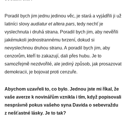
Poradil bych jim jednu jedinou věc, je stará a vyjádřili ji už
latiníci slovy
audiatur et altera pars
, tedy nechť je
vyslechnuta i druhá strana. Poradil bych jim, aby nevěřili
jakémukoli jednostrannému tvrze­ní, dokud si
nevyslechnou druhou stranu. A poradil bych jim, aby
cenzorům, kteří to zakazují, dali přes hubu. Je to
samozřejmě nezdvořilé, ale jediný způsob, jak prosazovat
demokracii, je bojovat proti cenzuře.
Abychom uzavřeli to, co bylo. Jednou jste mi říkal, že
vaše averze k novinářům vznikla i tím, když popisovali
nesprávně pokus vašeho syna Davida o sebe­vraždu
z nešťastné lásky. Je to tak?