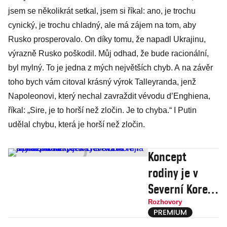
jsem se několikrát setkal, jsem si říkal: ano, je trochu
cynický, je trochu chladný, ale má zájem na tom, aby
Rusko prosperovalo. On díky tomu, že napadl Ukrajinu,
výrazně Rusko poškodil. Můj odhad, že bude racionální,
byl mylný. To je jedna z mých největších chyb. A na závěr
toho bych vám citoval krásný výrok Talleyranda, jenž
Napoleonovi, který nechal zavraždit vévodu d’Enghiena,
říkal: „Sire, je to horší než zločin. Je to chyba.“ I Putin
udělal chybu, která je horší než zločin.
Koncept
rodiny je v
Severní Koreji
jiný než u nás,
Rozhovory
děti vychovává