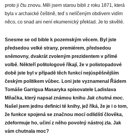
proto ji čtu znovu. Měl jsem starou bibli z roku 1871, která
byla v archaické češtině, teď s nelíčeným obdivem vidím
něco, co snad ani není ekumenický překlad. Je to skvělé.
Snesme se od bible k pozemským věcem. Byl jste
předsedou velké strany, premiérem, předsedou
sněmovny, dvakrát zvoleným prezidentem v přímé
volbě. Někteří politologové říkají, že v polistopadové
době jste byl v případě těch funkcí nejúspěšnějším
českým politikem vůbec. Loni jste vyznamenal Řádem
Tomáše Garrigua Masaryka spisovatele Ladislava
Mňačka, který napsal známou knihu
Jak chutná moc
.
Našel jsem jednu definici té knihy, jež říká, že je i o tom,
že funkce spojená se značnou mocí odlidští člověka,
zdeformuje ho, učiní z něho povolný nástroj zla. Jak
vám chutnala moc?