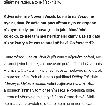
dělám nejraději, a to je číst knížky.
Kdysi jste mi v Novém Veselí, kde jste na Vysočině
bydlel, říkal, že vaše houpací křeslo bylo obklopeno
různými texty, popisoval jste to jako čtenářské
kolečko, že jste tam měl nejrůznější knihy a že střídáte
různé žánry a že vás to strašně baví. Co čtete teď?
Tuhle zásadu, že čtu čtyři či pět knih v nějakém pořadí, ale
v rámci jednoho dne, zachovávám pořád. Teď čtu životopis
Přemysla Otakara II., který jsem dostal nedávno jako dárek
k narozeninám. Pak objemnou publikaci
Dějiny lidí
, dále
Masaryk: Mýtus a realita
, velmi zajímavá malá knížka,
a poslední kniha v tom dnešním setu je vojenská bible,
kterou mi věnovala ministryně Jana Černochová. Bibli
jsem čítával pravidelně, dlouho jsem na ni neměl čas,