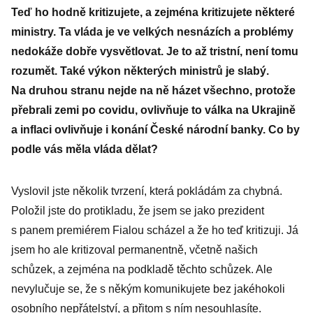
pracovním
Teď ho hodně kritizujete, a zejména kritizujete některé
pozicím
ministry. Ta vláda je ve velkých nesnázích a problémy
nedokáže dobře vysvětlovat. Je to až tristní, není tomu
rozumět. Také výkon některých ministrů je slabý.
Na druhou stranu nejde na ně házet všechno, protože
přebrali zemi po covidu, ovlivňuje to válka na Ukrajině
a inflaci ovlivňuje i konání České národní banky. Co by
podle vás měla vláda dělat?
Vyslovil jste několik tvrzení, která pokládám za chybná.
Položil jste do protikladu, že jsem se jako prezident
s panem premiérem Fialou scházel a že ho teď kritizuji. Já
jsem ho ale kritizoval permanentně, včetně našich
schůzek, a zejména na podkladě těchto schůzek. Ale
nevylučuje se, že s někým komunikujete bez jakéhokoli
osobního nepřátelství, a přitom s ním nesouhlasíte.