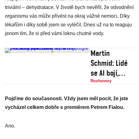
triviální – dehydratace. V životě bych nevěřil, že odvodnění
organismu vás může přivést na okraj vážné nemoci. Díky
lékařům i díky sobě jsem se vyléčil. Dnes už na to reaguju
jenom tím, že si před vámi loknu chutné vody.
Martin
Schmid: Lidé
se AI bojí,
protože jí
Rozhovory
nerozumí. Ale
Pojďme do současnosti. Vždy jsem měl pocit, že jste
technologie
vycházel celkem dobře s premiérem Petrem Fialou.
nás vždy
posouvá k
Ano.
lepším