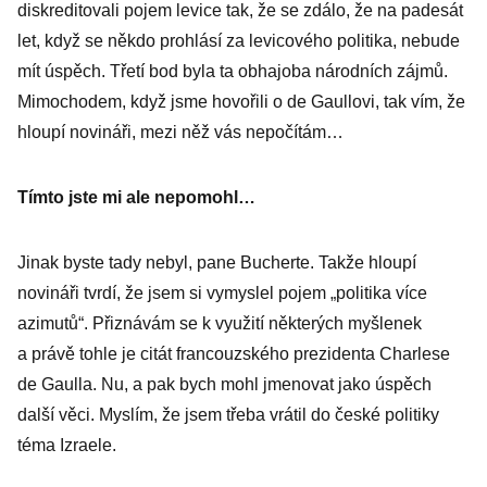
diskreditovali pojem levice tak, že se zdálo, že na padesát
let, když se někdo prohlásí za levicového politika, nebude
mít úspěch. Třetí bod byla ta obhajoba národních zájmů.
Mimochodem, když jsme hovořili o de Gaullovi, tak vím, že
hloupí novináři, mezi něž vás nepočítám…
Tímto jste mi ale nepomohl…
Jinak byste tady nebyl, pane ­Bucherte. Takže hloupí
novináři tvrdí, že jsem si vymyslel pojem „politika více
azimutů“. Přiznávám se k využití některých myšlenek
a právě tohle je citát francouzského prezidenta Charlese
de Gaulla. Nu, a pak bych mohl jmenovat jako úspěch
další věci. Myslím, že jsem třeba vrátil do české politiky
téma Izraele.