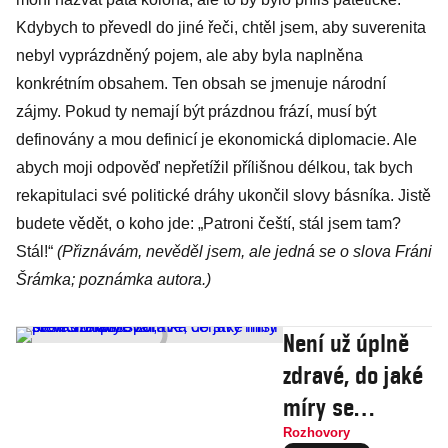
Kdybych to převedl do jiné řeči, chtěl jsem, aby suverenita
nebyl vyprázdněný pojem, ale aby byla naplněna
konkrétním obsahem. Ten obsah se jmenuje národní
zájmy. Pokud ty nemají být prázdnou frází, musí být
definovány a mou definicí je ekonomická diplomacie. Ale
abych moji odpověď nepřetížil přílišnou délkou, tak bych
rekapitulaci své politické dráhy ukončil slovy básníka. Jistě
budete vědět, o koho jde: „Patroni čeští, stál jsem tam?
Stál!“
(Přiznávám, nevěděl jsem, ale jedná se o slova Fráni
Šrámka; poznámka autora.)
Není už úplně
zdravé, do jaké
míry se
vrcholový sport
Rozhovory