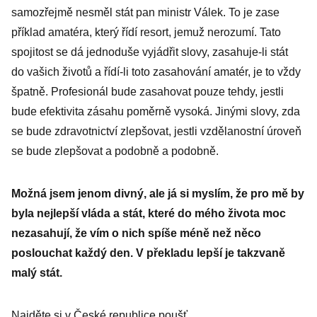
samozřejmě nesměl stát pan ministr Válek. To je zase
příklad amatéra, který řídí resort, jemuž nerozumí. Tato
spojitost se dá jednoduše vyjádřit slovy, zasahuje-li stát
do vašich životů a řídí-li toto zasahování amatér, je to vždy
špatně. Profesionál bude zasahovat pouze tehdy, jestli
bude efektivita zásahu poměrně vysoká. Jinými slovy, zda
se bude zdravotnictví zlepšovat, jestli vzdělanostní úroveň
se bude zlepšovat a podobně a podobně.
Možná jsem jenom divný, ale já si myslím, že pro mě by
byla nejlepší vláda a stát, které do mého života moc
nezasahují, že vím o nich spíše méně než něco
poslouchat každý den. V překladu lepší je takzvaně
malý stát.
Najděte si v České republice poušť…