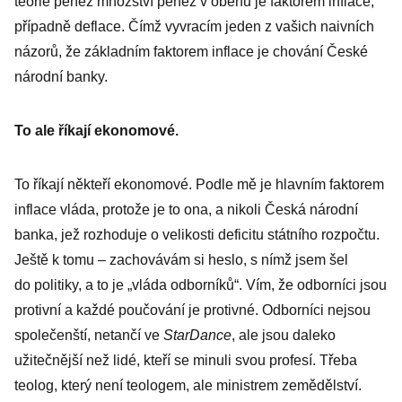
teorie peněz množství peněz v oběhu je faktorem inflace,
případně deflace. Čímž vyvracím jeden z vašich ­naivních
názorů, že základním faktorem inflace je chování České
národní banky.
To ale říkají ekonomové.
To říkají někteří ekonomové. Podle mě je hlavním faktorem
inflace vláda, protože je to ona, a nikoli Česká národní
banka, jež rozhoduje o velikosti deficitu státního rozpočtu.
Ještě k tomu – zachovávám si heslo, s nímž jsem šel
do politiky, a to je „vláda odborníků“. Vím, že odborníci jsou
protivní a každé poučování je protivné. Odborníci nejsou
společenští, netančí ve
StarDance
, ale jsou daleko
užitečnější než lidé, kteří se minuli svou ­profesí. Třeba
teolog, který není teologem, ale ministrem země­dělství.