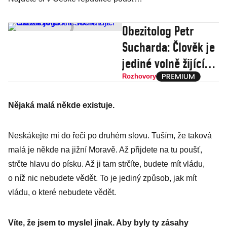
Obezitolog Petr
Sucharda: Člověk je
jediné volně žijící
obézní zvíře
Rozhovory
Nějaká malá někde existuje.
Neskákejte mi do řeči po druhém slovu. Tuším, že taková
malá je někde na jižní Moravě. Až přijdete na tu poušť,
strčte hlavu do písku. Až ji tam strčíte, budete mít vládu,
o níž nic nebudete vědět. To je jediný způsob, jak mít
vládu, o které nebudete vědět.
Víte, že jsem to myslel jinak. Aby byly ty zásahy