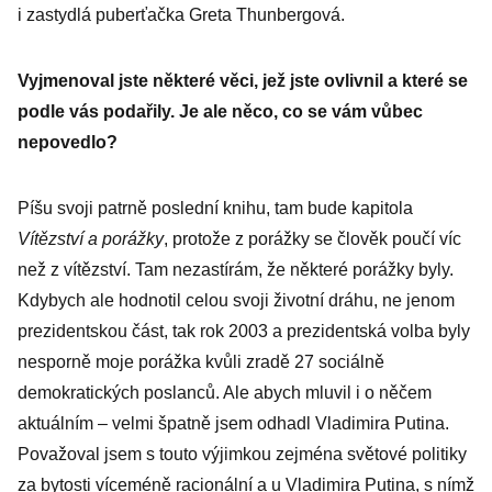
i zastydlá puberťačka Greta Thunbergová.
Vyjmenoval jste některé věci, jež jste ovlivnil a které se
podle vás podařily. Je ale něco, co se vám vůbec
nepovedlo?
Píšu svoji patrně poslední knihu, tam bude kapitola
Vítězství a porážky
, protože z porážky se člověk poučí víc
než z vítězství. Tam nezastírám, že některé porážky byly.
Kdybych ale hodnotil celou svoji životní dráhu, ne jenom
prezidentskou část, tak rok 2003 a prezidentská volba byly
nesporně moje porážka kvůli zradě 27 sociálně
demokratických poslanců. Ale abych mluvil i o něčem
aktuál­ním – velmi špatně jsem odhadl Vladimira Putina.
Považoval jsem s touto výjimkou zejména světové politiky
za bytosti víceméně racionální a u Vladimira Putina, s nímž