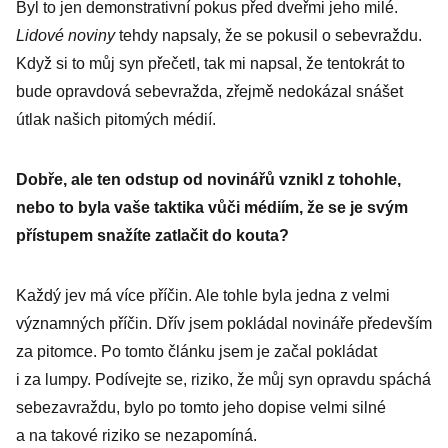
Byl to jen demonstrativní pokus před dveřmi jeho milé.
Lidové noviny
tehdy napsaly, že se pokusil o sebevraždu.
Když si to můj syn přečetl, tak mi napsal, že tentokrát to
bude opravdová sebevražda, zřejmě nedokázal snášet
útlak našich pitomých médií.
Dobře, ale ten odstup od novinářů vznikl z tohohle,
nebo to byla vaše taktika vůči médiím, že se je svým
přístupem snažíte za­tlačit do kouta?
Každý jev má více příčin. Ale tohle byla jedna z velmi
významných příčin. Dřív jsem pokládal novináře především
za pitomce. Po tomto článku jsem je začal pokládat
i za lumpy. Podívejte se, riziko, že můj syn opravdu spáchá
sebezavraždu, bylo po tomto jeho dopise velmi silné
a na takové riziko se nezapomíná.