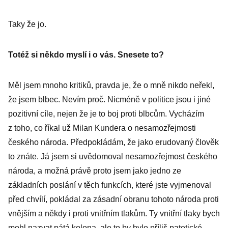
Taky že jo.
Totéž si někdo myslí i o vás. Snesete to?
Měl jsem mnoho kritiků, pravda je, že o mně nikdo neřekl,
že jsem blbec. Nevím proč. Nicméně v politice jsou i jiné
pozitivní cíle, nejen že je to boj proti blbcům. Vycházím
z toho, co říkal už Milan Kundera o nesamozřejmosti
českého národa. Předpokládám, že jako erudovaný člověk
to znáte. Já jsem si uvědomoval nesamozřejmost českého
národa, a možná právě proto jsem jako jedno ze
základních poslání v těch funkcích, které jste vyjmenoval
před chvílí, pokládal za zásadní obranu tohoto národa proti
vnějším a někdy i proti vnitřním tlakům. Ty vnitřní tlaky bych
mohl nazvat pátá kolona, ale to by bylo příliš patetické.