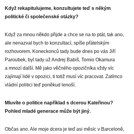
strana, říká
Když rekapitulujeme, konzultujete teď s někým
expertka na
politické či společenské otázky?
KLDR Nina
Špitálníková
Když za mnou někdo přijde a chce se na to ptát, tak ano,
ale nenazval bych to konzultací, spíše přátelským
rozhovorem. Koneckonců tady bude dnes po vás Jiří
Paroubek, byl tady už Andrej Babiš, Tomio Okamura
a mnozí další. Mě jako věčného opozičníka vždy víc
zajímají lidé v opozici, ti totiž musí víc pracovat. Zatímco
vládní politici teď poněkud lenoší.
Mluvíte o politice například s dcerou Kateřinou?
Pohled mladé generace může být jiný.
Občas ano. Ale moje dcera je teď asi měsíc v Barceloně,