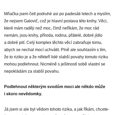
Mňačka jsem četl podruhé asi po padesáti letech a myslím,
že nejsem Galovič, což je hlavní postava této knihy. Věci,
které mám raději než moc, čímž neříkám, že moc rád
nemám, jsou knihy, příroda, rodina, přátelé, dobré jídlo
a dobré pití. Celý komplex těchto věcí zabraňuje tomu,
abych se nechal mocí uchvátit. Plně ale souhlasím s tím,
že to riziko je a že někteří lidé slabší povahy tomuto riziku
mohou podlehnout. Nicméně s ješitností sobě vlastní se
nepokládám za slabší povahu.
Podlehnout některým svodům moci ale někdo může
i skoro nevědomky.
Já jsem si ale byl vědom tohoto rizika, a jak říkám, chcete-