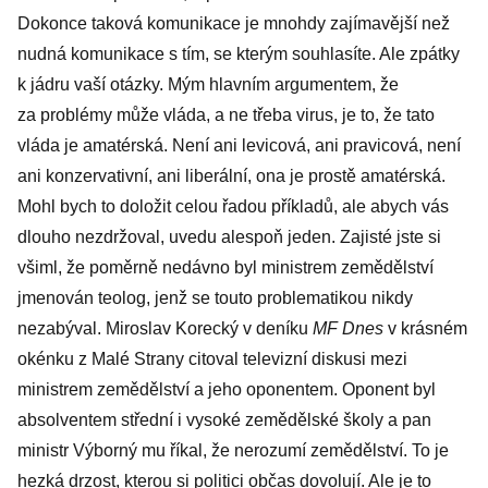
Dokonce taková komunikace je mnohdy zajímavější než
nudná komunikace s tím, se kterým souhlasíte. Ale zpátky
k jádru vaší otázky. Mým hlavním argu­mentem, že
za problémy může vláda, a ne třeba virus, je to, že tato
vláda je amatérská. Není ani levicová, ani pravicová, není
ani konzervativní, ani liberální, ona je prostě amatérská.
Mohl bych to doložit celou řadou příkladů, ale abych vás
dlouho nezdržoval, uvedu alespoň jeden. Zajisté jste si
všiml, že poměrně nedávno byl ministrem zemědělství
jmenován teolog, jenž se touto problematikou nikdy
nezabýval. Miroslav Korecký v deníku
MF Dnes
v krásném
okénku z Malé Strany citoval televizní diskusi mezi
ministrem zemědělství a jeho oponentem. Oponent byl
absolventem střední i vysoké zemědělské školy a pan
ministr Výborný mu říkal, že nerozumí země­dělství. To je
hezká drzost, kterou si politici občas dovolují. Ale je to