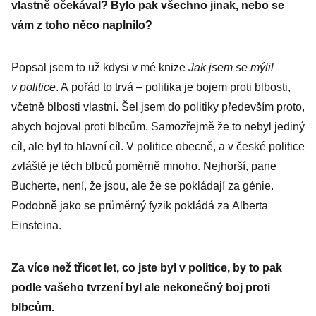
vlastně očekával? Bylo pak všechno jinak, nebo se
vám z toho něco naplnilo?
Popsal jsem to už kdysi v mé knize
Jak jsem se mýlil
v politice
. A pořád to trvá – politika je bojem proti blbosti,
včetně blbosti vlastní. Šel jsem do politiky především proto,
abych bojoval proti blbcům. Samozřejmě že to nebyl jediný
cíl, ale byl to hlavní cíl. V politice obecně, a v české politice
zvláště je těch blbců poměrně mnoho. Nejhorší, pane
Bucherte, není, že jsou, ale že se pokládají za génie.
Podobně jako se průměrný fyzik pokládá za Alberta
Einsteina.
Za více než třicet let, co jste byl v politice, by to pak
podle vašeho tvrzení byl ale nekonečný boj proti
blbcům.