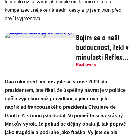
li tomuto riziku zamezit, musíte mít k tomu nějakou
kompenzaci, nějaké náhradní cesty a ty jsem vám před
chvílí vyjmenoval.
Bojím se o naši
budoucnost, řekl v
minulosti Reflexu
Karel
Rozhovory
Schwarzenberg
Dva roky před tím, než jste se v roce 2003 stal
prezidentem, jste říkal, že úspěšný návrat je v politice
spíše výjimkou než pravidlem, a jmenoval jste
například francouzského prezidenta Charlese de
Gaulla. A k tomu jste dodal: Vzpomeňte si na krásný
Marxův výrok, že pokud se dějiny opakují, tak poprvé
jako tragédie a podruhé jako fraška. Vy jste se ale