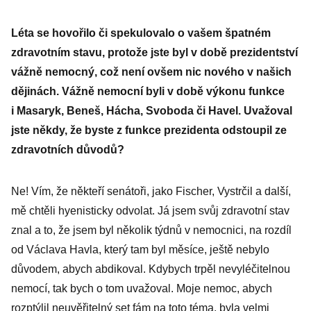
Léta se hovořilo či spekulovalo o vašem špatném
zdravotním stavu, protože jste byl v době prezidentství
vážně nemocný, což není ovšem nic nového v našich
dějinách. Vážně nemocní byli v době výkonu funkce
i Masaryk, Beneš, Hácha, Svoboda či Havel. Uvažoval
jste někdy, že byste z funkce prezidenta odstoupil ze
zdravotních důvodů?
Ne! Vím, že někteří senátoři, jako Fischer, Vystrčil a další,
mě chtěli hyenisticky odvolat. Já jsem svůj zdravotní stav
znal a to, že jsem byl několik týdnů v nemocnici, na rozdíl
od Václava Havla, který tam byl měsíce, ještě nebylo
důvodem, abych abdikoval. Kdybych trpěl nevyléčitelnou
nemocí, tak bych o tom uvažoval. Moje nemoc, abych
rozptýlil neuvěřitelný set fám na toto téma, byla velmi