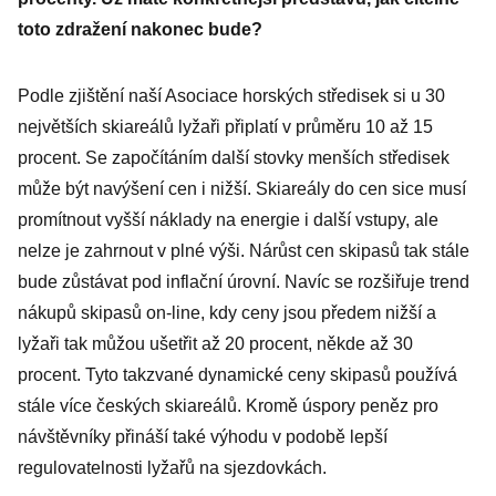
toto zdražení nakonec bude?
Podle zjištění naší Asociace horských středisek si u 30
největších skiareálů lyžaři připlatí v průměru 10 až 15
procent. Se započítáním další stovky menších středisek
může být navýšení cen i nižší. Skiareály do cen sice musí
promítnout vyšší náklady na energie i další vstupy, ale
nelze je zahrnout v plné výši. Nárůst cen skipasů tak stále
bude zůstávat pod inflační úrovní. Navíc se rozšiřuje trend
nákupů skipasů on-line, kdy ceny jsou předem nižší a
lyžaři tak můžou ušetřit až 20 procent, někde až 30
procent. Tyto takzvané dynamické ceny skipasů používá
stále více českých skiareálů. Kromě úspory peněz pro
návštěvníky přináší také výhodu v podobě lepší
regulovatelnosti lyžařů na sjezdovkách.