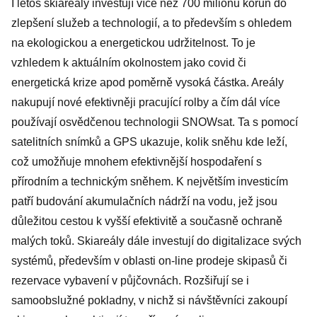
I letos skiareály investují více než 700 milionů korun do
zlepšení služeb a technologií, a to především s ohledem
na ekologickou a energetickou udržitelnost. To je
vzhledem k aktuálním okolnostem jako covid či
energetická krize apod poměrně vysoká částka. Areály
nakupují nové efektivněji pracující rolby a čím dál více
používají osvědčenou technologii SNOWsat. Ta s pomocí
satelitních snímků a GPS ukazuje, kolik sněhu kde leží,
což umožňuje mnohem efektivnější hospodaření s
přírodním a technickým sněhem. K největším investicím
patří budování akumulačních nádrží na vodu, jež jsou
důležitou cestou k vyšší efektivitě a současně ochraně
malých toků. Skiareály dále investují do digitalizace svých
systémů, především v oblasti on-line prodeje skipasů či
rezervace vybavení v půjčovnách. Rozšiřují se i
samoobslužné pokladny, v nichž si návštěvníci zakoupí