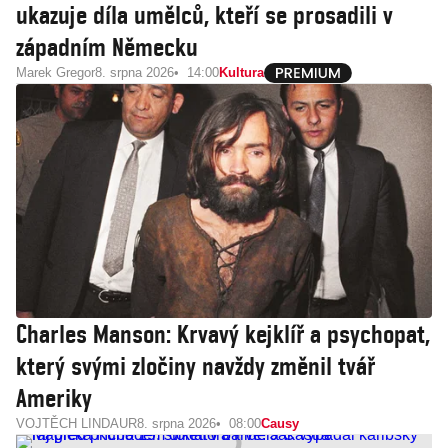
ukazuje díla umělců, kteří se prosadili v
západním Německu
Marek Gregor
8. srpna 2026
14:00
Kultura
Charles Manson: Krvavý kejklíř a psychopat,
který svými zločiny navždy změnil tvář
Ameriky
VOJTĚCH LINDAUR
8. srpna 2026
08:00
Causy