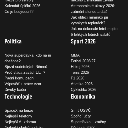
Kvízy pro seniory
někoho z minulého života
Kalendář úplňků 2026
Astronomické úkazy 2026:
Co je bodycount?
zatmění slunce a další
Jak obléci miminko při
vysokých teplotách?
Jak na dokonalé letní mojito
6 lehkých letních salátů
Politika
Sport 2026
Nová superdávka: kdo na ní
MMA
dosáhne?
Fotbal 2026/27
Sjezd sudetských Němců
Hokej 2026
Proč vláda zavádí EET?
Tenis 2026
Padni komu padni
F1 2026
Výpověď z práce vzor
Atletika 2026
Divoký kačer
Cyklistika 2026
Technologie
Ekonomika
SpaceX na burze
Smrt OSVČ
Nejlepší telefony
Spořicí účty
Nejlepší AI zdarma
Superdávka – změny
Nejlepší chytré hodinky
Důchody 2027