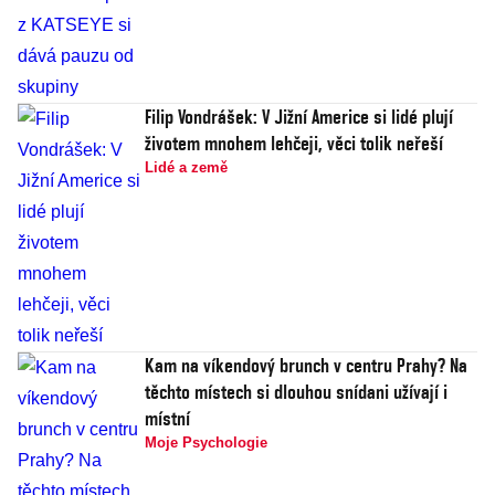
Filip Vondrášek: V Jižní Americe si lidé plují
životem mnohem lehčeji, věci tolik neřeší
Lidé a země
Kam na víkendový brunch v centru Prahy? Na
těchto místech si dlouhou snídani užívají i
místní
Moje Psychologie