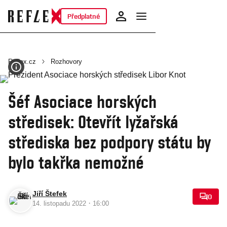
Předplatné
Reflex.cz
Rozhovory
Šéf Asociace horských
středisek: Otevřít lyžařská
střediska bez podpory státu by
bylo takřka nemožné
Jiří Štefek
0
·
14. listopadu 2022
16:00