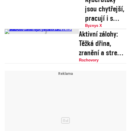
jsou chytřejší,
pracují i s
momentem
Byznys X
Aktivní zálohy:
překvapení.
Těžká dřina,
Jak se bránit
zranění a stres.
radí šéf
Možnost
Rozhovory
bezpečnosti z
dobrovolně
České
odejít nás drží
spořitelny
nad vodou