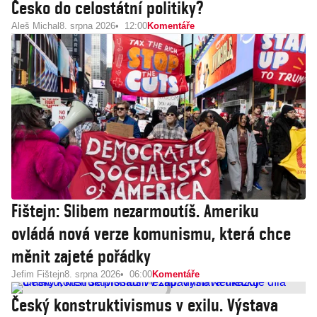
Česko do celostátní politiky?
Aleš Michal
8. srpna 2026
12:00
Komentáře
Fištejn: Slibem nezarmoutíš. Ameriku
ovládá nová verze komunismu, která chce
měnit zajeté pořádky
Jefim Fištejn
8. srpna 2026
06:00
Komentáře
Český konstruktivismus v exilu. Výstava