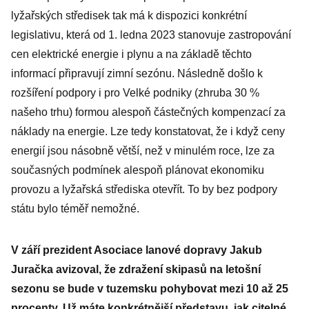
lyžařských středisek tak má k dispozici konkrétní
legislativu, která od 1. ledna 2023 stanovuje zastropování
cen elektrické energie i plynu a na základě těchto
informací připravují zimní sezónu. Následně došlo k
rozšíření podpory i pro Velké podniky (zhruba 30 %
našeho trhu) formou alespoň částečných kompenzací za
náklady na energie. Lze tedy konstatovat, že i když ceny
energií jsou násobně větší, než v minulém roce, lze za
současných podmínek alespoň plánovat ekonomiku
provozu a lyžařská střediska otevřít. To by bez podpory
státu bylo téměř nemožné.
V září prezident Asociace lanové dopravy Jakub
Juračka avizoval, že zdražení skipasů na letošní
sezonu se bude v tuzemsku pohybovat mezi 10 až 25
procenty. Už máte konkrétnější představu, jak citelné