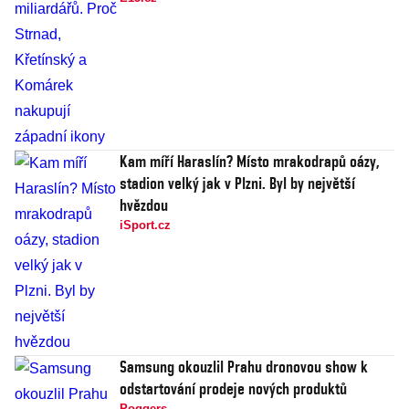
Kam míří Haraslín? Místo mrakodrapů oázy,
stadion velký jak v Plzni. Byl by největší
hvězdou
iSport.cz
Samsung okouzlil Prahu dronovou show k
odstartování prodeje nových produktů
Poggers