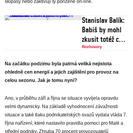
skipasy nebo zaktivují ty pořízené on-line.
Stanislav Balík:
Babiš by mohl
zkusit totéž co
kdysi Zeman,
Rozhovory
zburcovat laxní
Na začátku podzimu byla patrná veliká nejistota
a chronické
ohledně cen energií a jejich zajištění pro provoz na
nevoliče
celou sezonu. Jak je tomu nyní?
Ano, v průběhu září a října se situace vyvíjela opravdu
velmi dynamicky. Na základě vyhodnocení závažnosti
situace a také tlaku podnikatelských svazů vydala vláda 7.
října nařízení, které nastavilo pravidla pomoci pro Malé a
střední podniky. Zhruba 70 procent provozovatelů