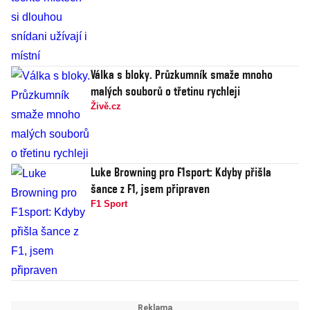
Válka s bloky. Průzkumník smaže mnoho
malých souborů o třetinu rychleji
Živě.cz
Luke Browning pro F1sport: Kdyby přišla
šance z F1, jsem připraven
F1 Sport