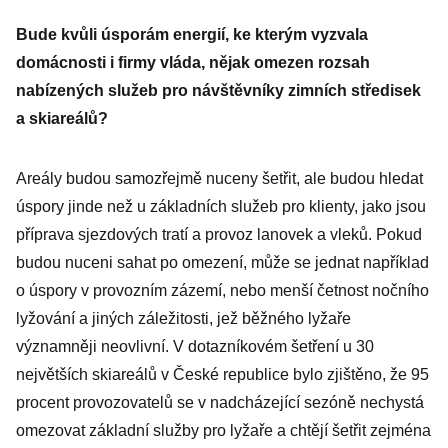
Bude kvůli úsporám energií, ke kterým vyzvala
domácnosti i firmy vláda, nějak omezen rozsah
nabízených služeb pro návštěvníky zimních středisek
a skiareálů?
Areály budou samozřejmě nuceny šetřit, ale budou hledat
úspory jinde než u základních služeb pro klienty, jako jsou
příprava sjezdových tratí a provoz lanovek a vleků. Pokud
budou nuceni sahat po omezení, může se jednat například
o úspory v provozním zázemí, nebo menší četnost nočního
lyžování a jiných záležitosti, jež běžného lyžaře
významněji neovlivní. V dotazníkovém šetření u 30
největších skiareálů v České republice bylo zjištěno, že 95
procent provozovatelů se v nadcházející sezóně nechystá
omezovat základní služby pro lyžaře a chtějí šetřit zejména