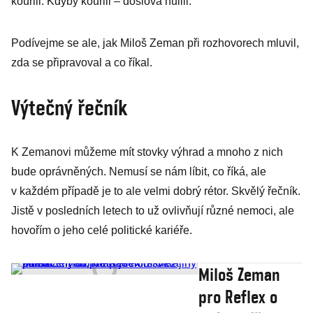
kouřili. Kdyby kouřili – doslova hulili.
Podívejme se ale, jak Miloš Zeman při rozhovorech mluvil,
zda se připravoval a co říkal.
Výtečný řečník
K Zemanovi můžeme mít stovky výhrad a mnoho z nich
bude oprávněných. Nemusí se nám líbit, co říká, ale
v každém případě je to ale velmi dobrý rétor. Skvělý řečník.
Jistě v posledních letech to už ovlivňují různé nemoci, ale
hovořím o jeho celé politické kariéře.
Miloš Zeman
pro Reflex o