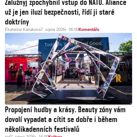
Zalužnyj zpochybnil vstup do NATO. Aliance
už je jen iluzí bezpečnosti, řídí ji staré
doktríny
Ekaterina Kanakova
7. srpna 2026
06:00
Komentáře
Propojení hudby a krásy. Beauty zóny vám
dovolí vypadat a cítit se dobře i během
několikadenních festivalů
red
7. srpna 2026
16:00
Kultura