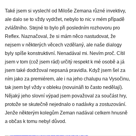
Také jsem si vyslechl od Miloše Zemana různé invektivy,
ale dalo se to vždy vydržet, nebylo to nic v mém případě
zvláštního. Stejné to bylo při posledním rozhovoru pro
Reflex. Naznačoval, že si mám něco nastudovat, že
nejsem v některých věcech vzdělaný, ale naše dialogy
byly spíše konstruktivní. Nenadával mi. Nevím proč. Cítil
jsem v tom (což jsem rád) určitý respekt k mé osobě a já
jsem také dodržoval nepsaná pravidla. Když jsem šel za
ním jako za premiérem, ale i na jeho chalupu na Vysočinu,
tak jsem byl vždy v obleku (novuináři to často nedělají).
Nějaký jeho slovní výpad jsem považoval za součást hry,
protože se skutečně nejednalo o nadávky a zostuzování.
Jenže některým kolegům Zeman nadával celkem hnusně
a občas k tomu nebyl důvod.