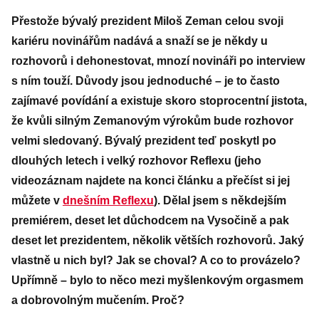
Přestože bývalý prezident Miloš Zeman celou svoji
kariéru novinářům nadává a snaží se je někdy u
rozhovorů i dehonestovat, mnozí novináři po interview
s ním touží. Důvody jsou jednoduché – je to často
zajímavé povídání a existuje skoro stoprocentní jistota,
že kvůli silným Zemanovým výrokům bude rozhovor
velmi sledovaný. Bývalý prezident teď poskytl po
dlouhých letech i velký rozhovor Reflexu (jeho
videozáznam najdete na konci článku a přečíst si jej
můžete v
dnešním Reflexu
). Dělal jsem s někdejším
premiérem, deset let důchodcem na Vysočině a pak
deset let prezidentem, několik větších rozhovorů. Jaký
vlastně u nich byl? Jak se choval? A co to provázelo?
Upřímně – bylo to něco mezi myšlenkovým orgasmem
a dobrovolným mučením. Proč?