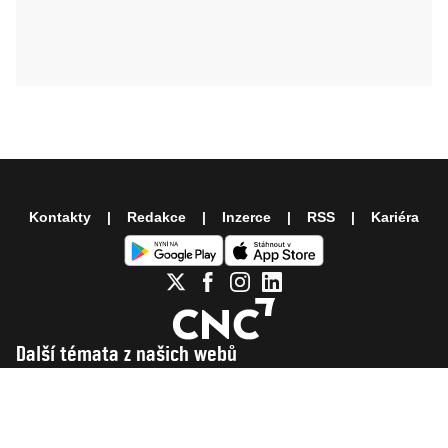
Kontakty
Redakce
Inzerce
RSS
Kariéra
Další témata z našich webů
Moje Psychologie
Blesk Tlapky
Hráči na Blesku
iSport
Fantasy
Spotřebitelské testy