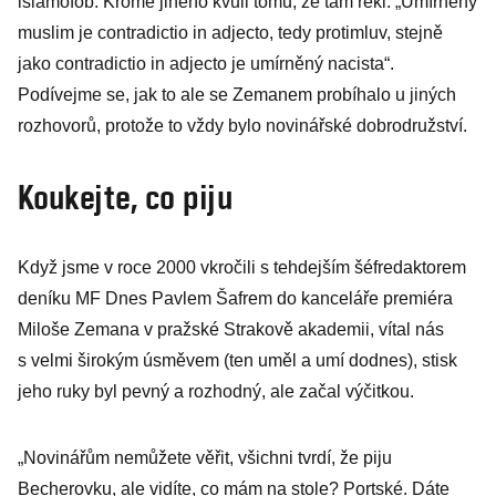
islamofob. Kromě jiného kvůli tomu, že tam řekl: „Umírněný
muslim je contradictio in adjecto, tedy protimluv, stejně
jako contradictio in adjecto je umírněný nacista“.
Podívejme se, jak to ale se Zemanem probíhalo u jiných
rozhovorů, protože to vždy bylo novinářské dobrodružství.
Koukejte, co piju
Když jsme v roce 2000 vkročili s tehdejším šéfredaktorem
deníku MF Dnes Pavlem Šafrem do kanceláře premiéra
Miloše Zemana v pražské Strakově akademii, vítal nás
s velmi širokým úsměvem (ten uměl a umí dodnes), stisk
jeho ruky byl pevný a rozhodný, ale začal výčitkou.
„Novinářům nemůžete věřit, všichni tvrdí, že piju
Becherovku, ale vidíte, co mám na stole? Portské. Dáte