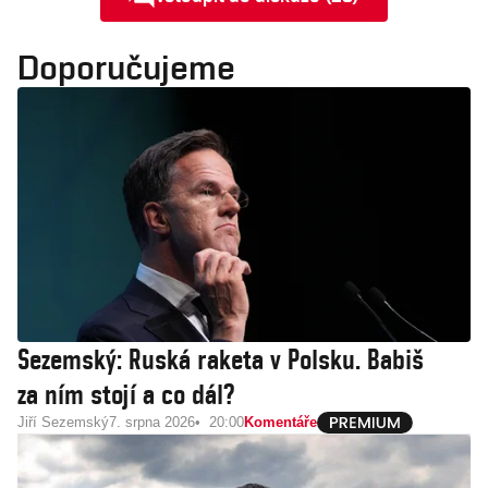
Doporučujeme
Sezemský: Ruská raketa v Polsku. Babiš
za ním stojí a co dál?
Jiří Sezemský
7. srpna 2026
20:00
Komentáře