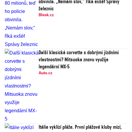
obvinila. „Nemám slov,“ říká exšéf Správy
železnic
Blesk.cz
Další klasická corvette s dobrými jízdními
vlastnostmi? Mitsuoka znovu využije
legendární MX-5
Auto.cz
Itálie vyklízí pláže. První plážové kluby mizí,