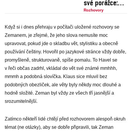
své porážce:
Putin
Rozhovory
napadením
Když si i dnes přehraju v počítači uložené rozhovory se
Ukrajiny udělal
Zemanem, je zřejmé, že jeho slova nemusíte moc
chybu, která je
upravovat, pokud jde o skladbu vět, stylistiku a obecně
horší než zločin
používání češtiny. Hovořil po jazykové stránce vždy dobře,
promyšleně, strukturovaně, spíše pomalu. To Havel se
v řeči občas zadrhl, vkládal do vět své známé mmhhh,
mmmh a podobná slovíčka. Klaus sice mluvil bez
podobných obezliček, ale věty byly někdy moc dlouhé a
hodně složité. Zeman byl vždy ze všech tří jasnější a
srozumitelnější.
Zatímco někteří lidé chtějí před rozhovorem alespoň okruh
témat (ne otázky), aby se dobře připravili, tak Zeman