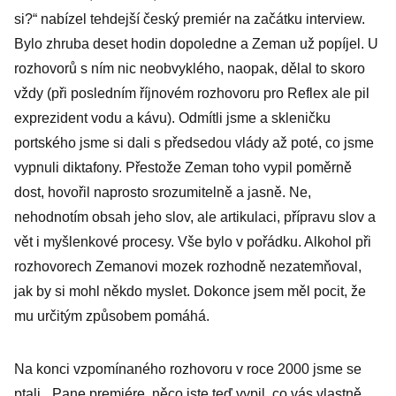
si?“ nabízel tehdejší český premiér na začátku interview.
Bylo zhruba deset hodin dopoledne a Zeman už popíjel. U
rozhovorů s ním nic neobvyklého, naopak, dělal to skoro
vždy (při posledním říjnovém rozhovoru pro Reflex ale pil
exprezident vodu a kávu). Odmítli jsme a skleničku
portského jsme si dali s předsedou vlády až poté, co jsme
vypnuli diktafony. Přestože Zeman toho vypil poměrně
dost, hovořil naprosto srozumitelně a jasně. Ne,
nehodnotím obsah jeho slov, ale artikulaci, přípravu slov a
vět i myšlenkové procesy. Vše bylo v pořádku. Alkohol při
rozhovorech Zemanovi mozek rozhodně nezatemňoval,
jak by si mohl někdo myslet. Dokonce jsem měl pocit, že
mu určitým způsobem pomáhá.
Na konci vzpomínaného rozhovoru v roce 2000 jsme se
ptali. „Pane premiére, něco jste teď vypil, co vás vlastně