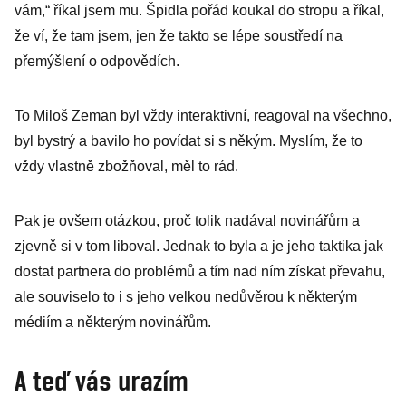
vám,“ říkal jsem mu. Špidla pořád koukal do stropu a říkal,
že ví, že tam jsem, jen že takto se lépe soustředí na
přemýšlení o odpovědích.
To Miloš Zeman byl vždy interaktivní, reagoval na všechno,
byl bystrý a bavilo ho povídat si s někým. Myslím, že to
vždy vlastně zbožňoval, měl to rád.
Pak je ovšem otázkou, proč tolik nadával novinářům a
zjevně si v tom liboval. Jednak to byla a je jeho taktika jak
dostat partnera do problémů a tím nad ním získat převahu,
ale souviselo to i s jeho velkou nedůvěrou k některým
médiím a některým novinářům.
A teď vás urazím