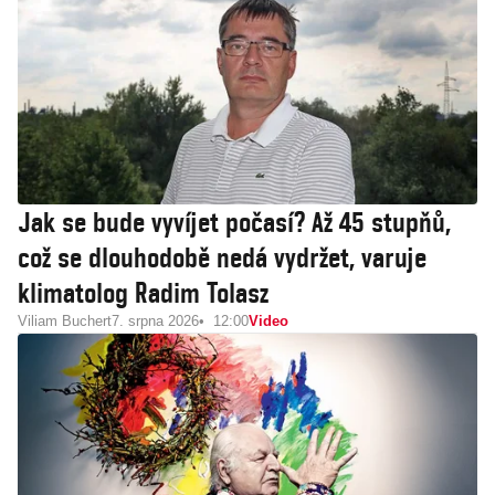
Jak se bude vyvíjet počasí? Až 45 stupňů,
což se dlouhodobě nedá vydržet, varuje
klimatolog Radim Tolasz
Viliam Buchert
7. srpna 2026
12:00
Video