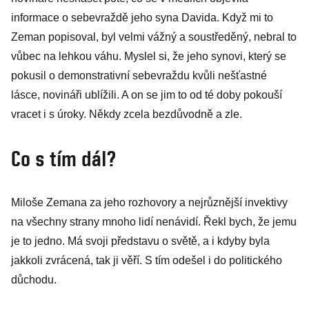
informace o sebevraždě jeho syna Davida. Když mi to
Zeman popisoval, byl velmi vážný a soustředěný, nebral to
vůbec na lehkou váhu. Myslel si, že jeho synovi, který se
pokusil o demonstrativní sebevraždu kvůli nešťastné
lásce, novináři ublížili. A on se jim to od té doby pokouší
vracet i s úroky. Někdy zcela bezdůvodně a zle.
Co s tím dál?
Miloše Zemana za jeho rozhovory a nejrůznější invektivy
na všechny strany mnoho lidí nenávidí. Řekl bych, že jemu
je to jedno. Má svoji představu o světě, a i kdyby byla
jakkoli zvrácená, tak ji věří. S tím odešel i do politického
důchodu.