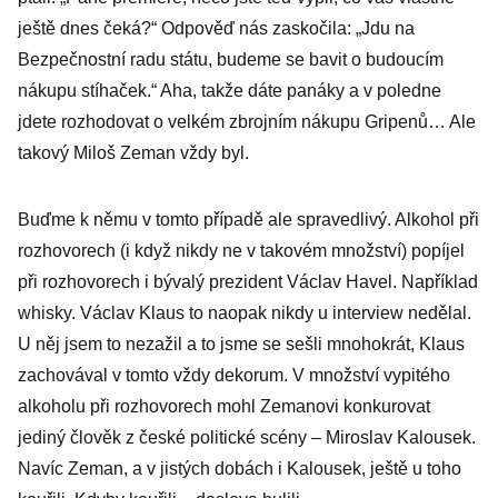
ještě dnes čeká?“ Odpověď nás zaskočila: „Jdu na
Bezpečnostní radu státu, budeme se bavit o budoucím
nákupu stíhaček.“ Aha, takže dáte panáky a v poledne
jdete rozhodovat o velkém zbrojním nákupu Gripenů… Ale
takový Miloš Zeman vždy byl.
Buďme k němu v tomto případě ale spravedlivý. Alkohol při
rozhovorech (i když nikdy ne v takovém množství) popíjel
při rozhovorech i bývalý prezident Václav Havel. Například
whisky. Václav Klaus to naopak nikdy u interview nedělal.
U něj jsem to nezažil a to jsme se sešli mnohokrát, Klaus
zachovával v tomto vždy dekorum. V množství vypitého
alkoholu při rozhovorech mohl Zemanovi konkurovat
jediný člověk z české politické scény – Miroslav Kalousek.
Navíc Zeman, a v jistých dobách i Kalousek, ještě u toho