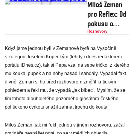
Miloš Zeman
pro Reflex: Od
pokusu o
sebevraždu
Rozhovory
syna považuji
Když jsme jednou byli v Zemanově bytě na Vysočině
novináře za
s kolegou Josefem Kopeckým (tehdy i dnes redaktorem
lumpy, dcera
portálu iDnes.cz), tak si Pepa vzal na sebe tričko, z kterého
Kateřina je v
mu koukal pupek a na nohy nasadil sandály. Vypadal fakt
Barceloně
divně. Zeman si ho před rozhovorem změřil kritickým
pohledem a řekl mu, že vypadá „jak blbec“. Myslím, že se
tím tohoto dlouholetého pozorného glosátora českého
politického cvrkotu snažil zahnat trochu do kouta.
Miloš Zeman, jak mi řekl jednou v jiném rozhovoru, začal
novináře nesnášet poté, co se v médiích objevila