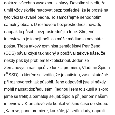
dokázal všechno vyseknout z hlavy. Dovolím si tvrdit, že
uměl vždy skvěle reagovat bezprostředně, že je prostě na
tyto věci takzvaně bedna. To samozřejmě nehodnotím
samotný obsah. U rozhovoru bezprostřednost nevadí,
naopak to působí bezprostředněji a lépe. Strojené
interview to je to nejhorší, co může médium a novináře
potkat. Třeba takový exministr zemědělství Petr Bendl
(ODS) bával kdysi tak nudný a používal takové fráze, že
někdy pak byl problém text otisknout. Jeden ze
Zemanových nástupců ve funkci premiéra, Vladimír Špidla
(ČSSD), o kterém se tvrdilo, že je autistou, zase skutečně
při rozhovorech tak působil. Jeho odpovědi jste si někdy
mohli napsat dopředu sámi (jednou jsem to zkusil a skoro
jsme se trefil) a pamatuji se, jak Špidla při jednom našem
interview v Kramářově vile koukal většinu času do stropu.
„Kam se, pane premiére, koukáte, já sedím tady, naproti