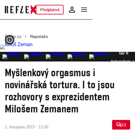
Předplatné
Reflex.cz
Reportáže
6
Fotogalerie
Myšlenkový orgasmus i
novinářská tortura. I to jsou
rozhovory s exprezidentem
Milošem Zemanem
23
·
2. listopadu 2023
12:00