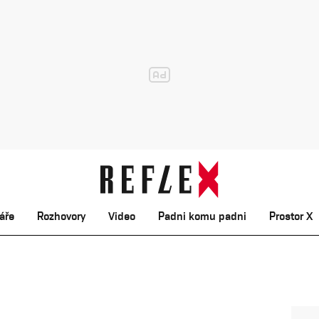
áře
Rozhovory
Video
Padni komu padni
Prostor X