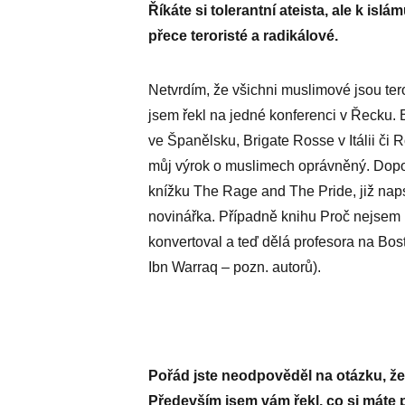
Říkáte si tolerantní ateista, ale k isl
přece teroristé a radikálové.
Netvrdím, že všichni muslimové jsou teror
jsem řekl na jedné konferenci v Řecku. B
ve Španělsku, Brigate Rosse v Itálii či
můj výrok o muslimech oprávněný. Dopor
knížku The Rage and The Pride, již naps
novinářka. Případně knihu Proč nejsem 
konvertoval a teď dělá profesora na Bos
Ibn Warraq – pozn. autorů).
Pořád jste neodpověděl na otázku, že
Především jsem vám řekl, co si máte 