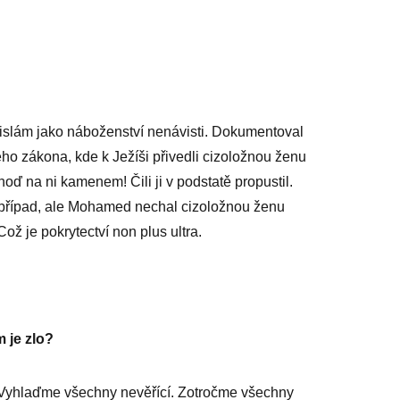
 islám jako náboženství nenávisti. Dokumentoval
ho zákona, kde k Ježíši přivedli cizoložnou ženu
 hoď na ni kamenem! Čili ji v podstatě propustil.
případ, ale Mohamed nechal cizoložnou ženu
ž je pokrytectví non plus ultra.
m je zlo?
: Vyhlaďme všechny nevěřící. Zotročme všechny