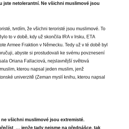
ámu jste netolerantní. Ne všichni muslimové jsou
isté, tvrdím, že všichni teroristé jsou muslimové. To
ylo to v době, kdy už skončila IRA v Irsku, ETA
 Rote Armee Fraktion v Německu. Tedy už v té době byl
učuji, abyste si prostudovali ke svému povznesení
ala Oriana Fallaciová, nejslavnější světová
muslim, kterou napsal jeden muslim, jenž
tonské univerzitě (Zeman myslí knihu, kterou napsal
 ne všichni muslimové jsou extremisté.
přečíst
… jenže tady nejsme na přednášce, tak