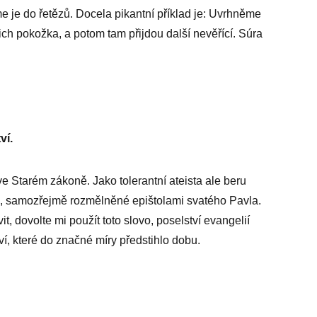
e je do řetězů. Docela pikantní příklad je: Uvrhněme
ich pokožka, a potom tam přijdou další nevěřící. Súra
ví.
 ve Starém zákoně. Jako tolerantní ateista ale beru
lo, samozřejmě rozmělněné epištolami svatého Pavla.
it, dovolte mi použít toto slovo, poselství evangelií
í, které do značné míry předstihlo dobu.