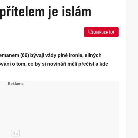
přítelem je islám
Diskuze (
0
)
anem (66) bývají vždy plné ironie, silných
ní o tom, co by si novináři měli přečíst a kde