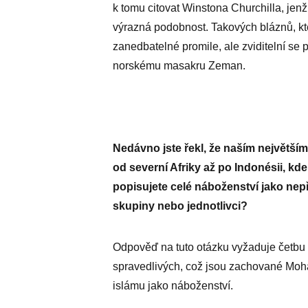
k tomu citovat Winstona Churchilla, jen
výrazná podobnost. Takových bláznů, kte
zanedbatelné promile, ale zviditelní se
norskému masakru Zeman.
Nedávno jste řekl, že naším největším 
od severní Afriky až po Indonésii, kde ž
popisujete celé náboženství jako nepří
skupiny nebo jednotlivci?
Odpověď na tuto otázku vyžaduje četbu
spravedlivých, což jsou zachované Moha
islámu jako náboženství.