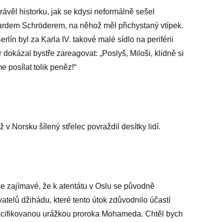
ávěl historku, jak se kdysi neformálně sešel
rdem Schröderem, na něhož měl přichystaný vtípek.
erlín byl za Karla IV. takové malé sídlo na periférii
okázal bystře zareagovat: „Poslyš, Miloši, klidně si
 posílat tolik peněz!“
v Norsku šílený střelec povraždil desítky lidí.
 je zajímavé, že k atentátu v Oslu se původně
vatelů džihádu, které tento útok zdůvodnilo účastí
ecifikovanou urážkou proroka Mohameda. Chtěl bych