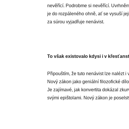
nevěřící. Podrobme si nevěřící. Uvrhněm
je do rozpáleného ohně, ať se vysuší jej
za súrou vyjadřuje nenávist.
To však existovalo kdysi i v křesťanst
Připouštím, že tuto nenávist lze nalézt i
Nový zákon jako geniální filozofické dí
Je zajímavé, jak konvertita dokázal zkurv
svými epištolami. Nový zákon je poselstv