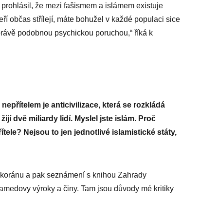
ž prohlásil, že mezi fašismem a islámem existuje
ří občas střílejí, máte bohužel v každé populaci sice
 právě podobnou psychickou poruchou,“ říká k
nepřítelem je anticivilizace, která se rozkládá
ijí dvě miliardy lidí. Myslel jste islám. Proč
tele? Nejsou to jen jednotlivé islamistické státy,
 koránu a pak seznámení s knihou Zahrady
medovy výroky a činy. Tam jsou důvody mé kritiky