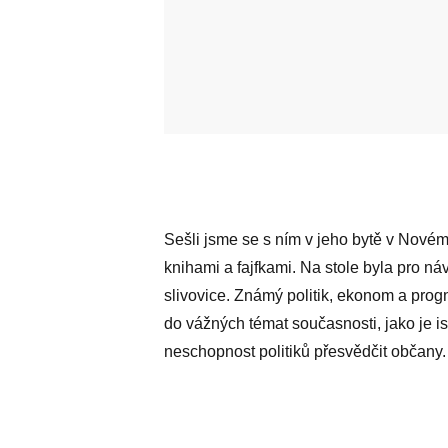
Sešli jsme se s ním v jeho bytě v Nové
knihami a fajfkami. Na stole byla pro ná
slivovice. Známý politik, ekonom a prog
do vážných témat současnosti, jako je i
neschopnost politiků přesvědčit ­občany.