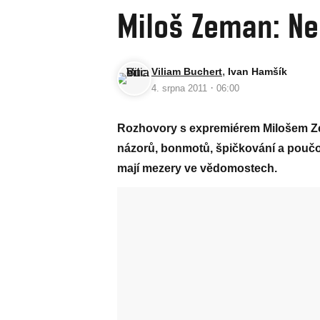
Miloš Zeman: Ne
,
Viliam Buchert
Ivan Hamšík
·
4. srpna 2011
06:00
Rozhovory s expremiérem Milošem Zem
názorů, bonmotů, špičkování a poučová
mají mezery ve vědomostech.