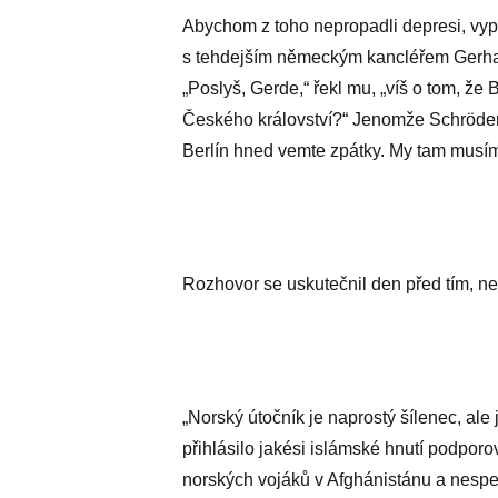
Abychom z toho nepropadli depresi, vypr
s tehdejším německým kancléřem Gerha
„Poslyš, Gerde,“ řekl mu, „víš o tom, že B
Českého království?“ Jenomže Schröder d
Berlín hned vemte zpátky. My tam musíme
Rozhovor se uskutečnil den před tím, než 
„Norský útočník je naprostý šílenec, ale
přihlásilo jakési islámské hnutí podporo
norských vojáků v Afghánistánu a nesp