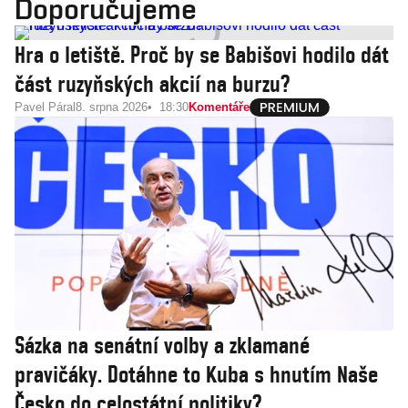
Doporučujeme
Hra o letiště. Proč by se Babišovi hodilo dát
část ruzyňských akcií na burzu?
Pavel Páral
8. srpna 2026
18:30
Komentáře
Sázka na senátní volby a zklamané
pravičáky. Dotáhne to Kuba s hnutím Naše
Česko do celostátní politiky?