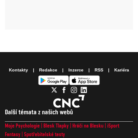
Kontakty
Redakce
Inzerce
RSS
Kariéra
Další témata z našich webů
Moje Psychologie
Blesk Tlapky
Hráči na Blesku
iSport
Fantasy
Spotřebitelské testy