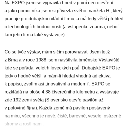
Na EXPO jsem se vypravila hned v první den otevření
a jako pomocníka jsem si přivezla svého manžela H., který
pracuje pro dubajskou vládní firmu, a má tedy větší přehled
o technologiích budoucnosti (a vstupenku zdarma, neboť
tam jeho firma také vystavuje).
Co se týče výstav, mám s čím porovnávat. Jsem totiž
z Brna a v roce 1988 jsem navštívila brněnské Výstaviště,
kde se pořádal veletrh loveckých psů. Dubajské EXPO je
tedy o hodně větší, a mám-li hledat vhodná adjektiva
k popisu, zvolím asi „inovativní a moderní“. EXPO se
rozkládá na ploše 4,38 čtverečního kilometru a vystavuje
zde 192 zemí světa (Slovensko otevře pavilón až
v polovině října). Každá země má pavilón postavený
na míru, všechno je nové, čisté, barevné, veselé, osázené
stromy a rostlinami.