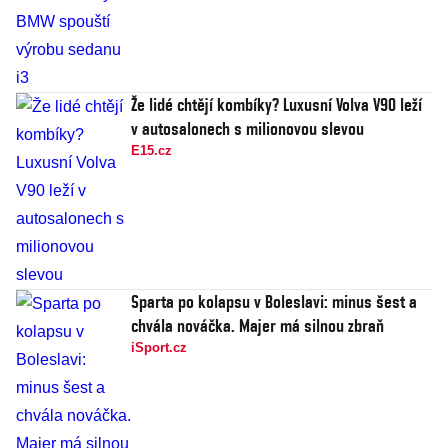
Že lidé chtějí kombíky? Luxusní Volva V90 leží
v autosalonech s milionovou slevou
E15.cz
Sparta po kolapsu v Boleslavi: minus šest a
chvála nováčka. Majer má silnou zbraň
iSport.cz