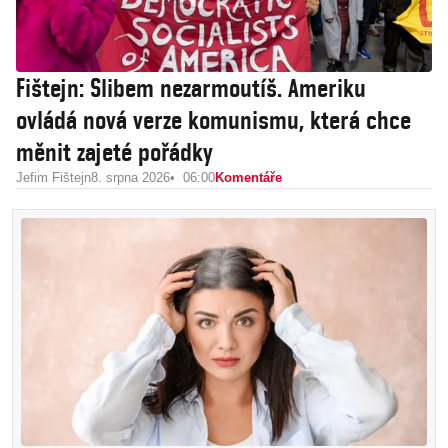
Fištejn: Slibem nezarmoutíš. Ameriku
ovládá nová verze komunismu, která chce
měnit zajeté pořádky
Jefim Fištejn
8. srpna 2026
06:00
Komentáře