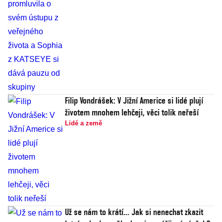
Filip Vondrášek: V Jižní Americe si lidé plují
životem mnohem lehčeji, věci tolik neřeší
Lidé a země
Už se nám to krátí... Jak si nenechat zkazit