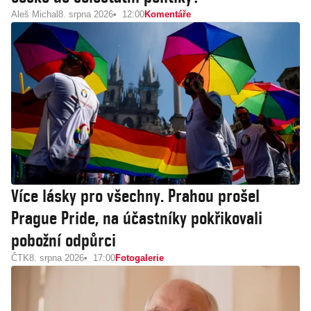
Aleš Michal
8. srpna 2026
12:00
Komentáře
Více lásky pro všechny. Prahou prošel
Prague Pride, na účastníky pokřikovali
pobožní odpůrci
ČTK
8. srpna 2026
17:00
Fotogalerie