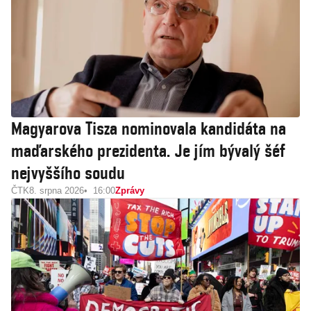
Magyarova Tisza nominovala kandidáta na
maďarského prezidenta. Je jím bývalý šéf
nejvyššího soudu
ČTK
8. srpna 2026
16:00
Zprávy