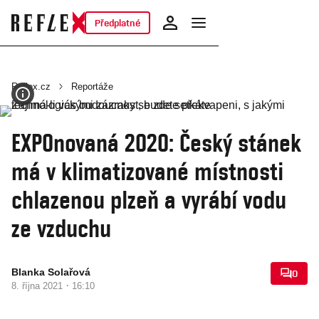
Předplatné
Reflex.cz
Reportáže
EXPOnovaná 2020: Český stánek
má v klimatizované místnosti
chlazenou plzeň a vyrábí vodu
ze vzduchu
Blanka Solařová
0
·
8. října 2021
16:10