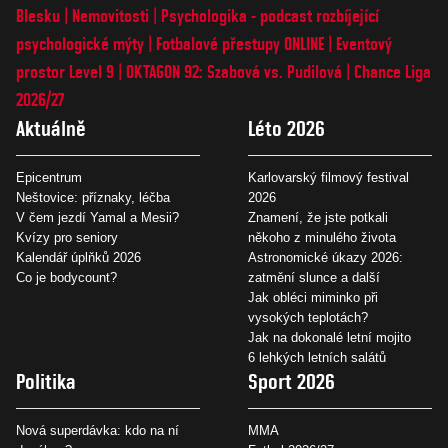
Blesku
Nemovitosti
Psychologika - podcast rozbíjející
psychologické mýty
Fotbalové přestupy ONLINE
Eventový
prostor Level 9
OKTAGON 92: Szabová vs. Pudilová
Chance Liga
2026/27
Aktuálně
Léto 2026
Epicentrum
Karlovarský filmový festival
Neštovice: příznaky, léčba
2026
V čem jezdí Yamal a Mesii?
Znamení, že jste potkali
Kvízy pro seniory
někoho z minulého života
Kalendář úplňků 2026
Astronomické úkazy 2026:
Co je bodycount?
zatmění slunce a další
Jak obléci miminko při
vysokých teplotách?
Jak na dokonalé letní mojito
6 lehkých letních salátů
Politika
Sport 2026
Nová superdávka: kdo na ní
MMA