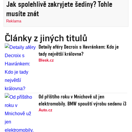
Jak spolehlivě zakryjete šediny? Tohle
musíte znát
Reklama
Články z jiných titulů
Detaily aféry Decroix s Havránkem: Kdo je
tady největší královna?
Blesk.cz
Od příštího roku v Mnichově už jen
elektromobily. BMW spouští výrobu sedanu i3
Auto.cz