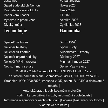
dosáhne?
Fotbal 2026/27
Sjezd sudetských Němců
Hokej 2026
Proč vláda zavádí EET?
Tenis 2026
Padni komu padni
F1 2026
Výpověď z práce vzor
Atletika 2026
Divoký kačer
Cyklistika 2026
Technologie
Ekonomika
SpaceX na burze
Smrt OSVČ
Nejlepší telefony
Spořicí účty
Nejlepší AI zdarma
Superdávka – změny
Nejlepší chytré hodinky
Důchody 2027
Nejlepší VPN – srovnání
Minimální mzda 2027
Netflix filmy a seriály
Senior Pas – slevy
© 2001 - 2026 Copyright
CZECH NEWS CENTER a.s.
se sídlem náměstí Marie Schmolkové 3493/1, 100 00 Praha 10 -
Strašnice, IČO: 02346826, zapsána v OR, sp.zn. B 19490 a dodavatelé
obsahu
Autorská práva k publikovaným materiálům
Podmínky pro užívání služby informační společnosti
Informace o zpracování osobních údajů
Cookies
Nastavení soukromí
Vlastnická struktura