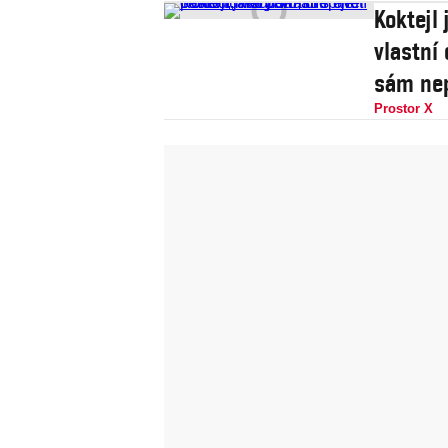
Koktejl 
vlastní
sám nep
Prostor X