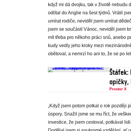
když mi dá dvojku, tak v životě nebudu d
odlítal do Anglie na šest týdnů. Vrátil j
umírat rodiče, neviděl jsem umírat dědeč
jsem se součástí Vánoc, neviděl jsem br
mít třeba pro někoho práci snů, anebo 
kudy vedly jeho kroky mezi mezinárodně
obětoval, a nemrzí ho ani to, že se po l
Štáfek:
opičky, 
Prostor X
„Když jsem potom potkal o rok později p
úspory. Snažil jsme se mu říct, že veške
investice, že jsem cestoval, potkával lid
Dodělal jsem si soukromé vzdělání, ať už