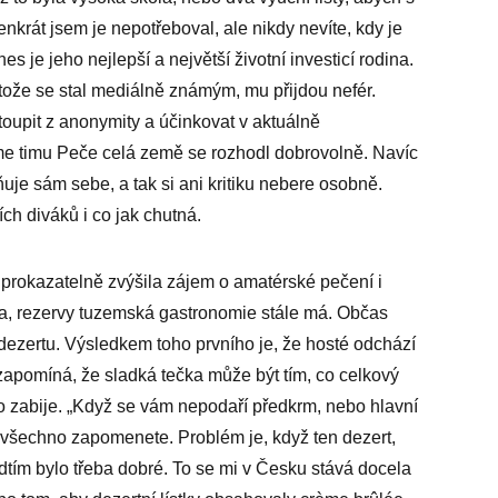
nkrát jsem je nepotřeboval, ale nikdy nevíte, kdy je
es je jeho nejlepší a největší životní investicí rodina.
rotože se stal mediálně známým, mu přijdou nefér.
toupit z anonymity a účinkovat v aktuálně
me timu Peče celá země se rozhodl dobrovolně. Navíc
uje sám sebe, a tak si ani kritiku nebere osobně.
ích diváků i co jak chutná.
 prokazatelně zvýšila zájem o amatérské pečení i
la, rezervy tuzemská gastronomie stále má. Občas
dezertu. Výsledkem toho prvního je, že hosté odchází
zapomíná, že sladká tečka může být tím, co celkový
 zabije. „Když se vám nepodaří předkrm, nebo hlavní
na všechno zapomenete. Problém je, když ten dezert,
edtím bylo třeba dobré. To se mi v Česku stává docela