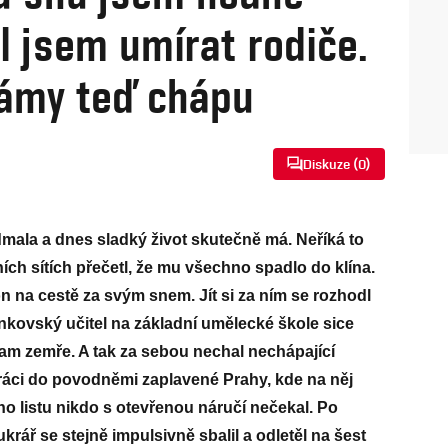
l jsem umírat rodiče.
ámy teď chápu
Diskuze (
0
)
mala a dnes sladký život skutečně má. Neříká to
ních sítích přečetl, že mu všechno spadlo do klína.
on na cestě za svým snem. Jít si za ním se rozhodl
enkovský učitel na základní umělecké škole sice
tam zemře. A tak za sebou nechal nechápající
t práci do povodněmi zaplavené Prahy, kde na něj
o listu nikdo s otevřenou náručí nečekal. Po
rář se stejně impulsivně sbalil a odletěl na šest