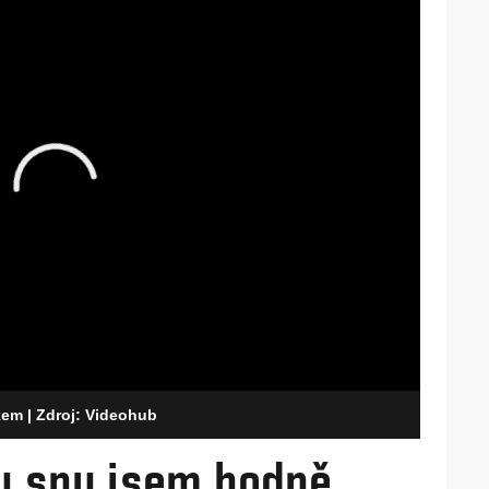
lkem
| Zdroj: Videohub
u snu jsem hodně