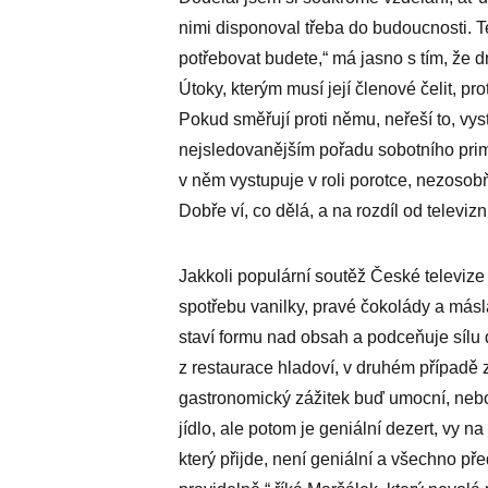
nimi disponoval třeba do budoucnosti. Te
potřebovat budete,“ má jasno s tím, že dn
Útoky, kterým musí její členové čelit, p
Pokud směřují proti němu, neřeší to, vys
nejsledovanějším pořadu sobotního pri
v něm vystupuje v roli porotce, nezosobň
Dobře ví, co dělá, a na rozdíl od televizn
Jakkoli populární soutěž České televize
spotřebu vanilky, pravé čokolády a más
staví formu nad obsah a podceňuje sílu 
z restaurace hladoví, v druhém případě 
gastronomický zážitek buď umocní, nebo
jídlo, ale potom je geniální dezert, vy 
který přijde, není geniální a všechno př