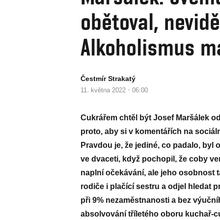
obětoval, nevidě
Alkoholismus m
Čestmír Strakatý
·
11. května 2022
06:00
Cukrářem chtěl být Josef Maršálek od
proto, aby si v komentářích na sociál
Pravdou je, že jediné, co padalo, byl 
ve dvaceti, když pochopil, že coby v
naplní očekávání, ale jeho osobnost 
rodiče i plačící sestru a odjel hleda
při 9% nezaměstnanosti a bez výučníh
absolvování tříletého oboru kuchař-cuk