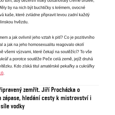
 po tom, aby dezertní lístky obsahovaly crème brûlée,
ěly by na nich být buchtičky s krémem, ovocné
 kaše, které zvládne připravit levou zadní každý
elinskou hvězdu.
m a jak ovlivnil jeho vztah k pití? Co je pozitivního
l a jak na jeho homosexualitu reagovalo okolí
ně všemi výzvami, které čekají na soutěžící? To vše
ukrář a porotce soutěže Peče celá země, jejíž druhá
ítězku. Kdo získá titul amatérské pekařky a cukrářky
10
.
ipravený zemřít. Jiří Procházka o
m zápase, hledání cesty k mistrovství i
 síle vodky