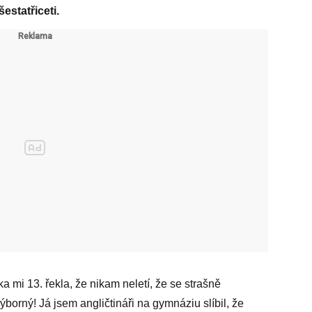
estatřiceti.
a mi 13. řekla, že nikam neletí, že se strašně
ýborný! Já jsem angličtináři na gymnáziu slíbil, že