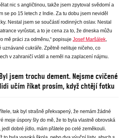
ělat nic s angličtinou, takže jsem zpytoval svědomí a
sem se po 15 letech z Indie. Za tu dobu jsem neviděl
ky. Nestal jsem se součástí rodinných oslav. Nestal
atrance vyrůstat, a to je cena za to, že dneska můžu
pro mě práci za odměnu,“ popisuje
Josef Maršálek
,
 uznávané cukráře. Zpětně nelituje ničeho, co
etech v zahraničí vrátil a neměl na zaplacení nájmu.
 Byl jsem trochu dement. Nejsme cvičené
lidi učím říkat prosím, když chtějí fotku
řítele, tak byl strašně překvapený, že nemám žádné
ré moje úspory šly do mě, že to byla vlastně obrovská
i, jedl dobré jídlo, mám přátele po celé zeměkouli.
 to byla vysoká škola, nebo dva výuční listy, abych s