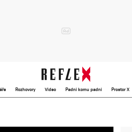
áře
Rozhovory
Video
Padni komu padni
Prostor X