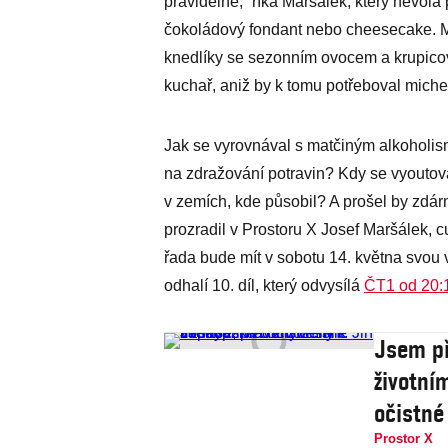
pravidelně,“ říká Maršálek, který nevolá
čokoládový fondant nebo cheesecake. M
knedlíky se sezonním ovocem a krupicová
kuchař, aniž by k tomu potřeboval mich
Jak se vyrovnával s matčiným alkoholisme
na zdražování potravin? Kdy se vyoutova
v zemích, kde působil? A prošel by zdár
prozradil v Prostoru X Josef Maršálek, c
řada bude mít v sobotu 14. května svou v
odhalí 10. díl, který odvysílá
ČT1 od 20:
Jsem př
životní
očistné
Prostor X