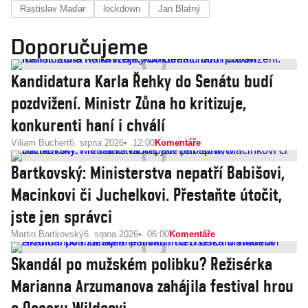
Rastislav Maďar
lockdown
Jan Blatný
Doporučujeme
Kandidatura Karla Řehky do Senátu budí
pozdvižení. Ministr Zůna ho kritizuje,
konkurenti haní i chválí
Viliam Buchert
6. srpna 2026
12:00
Komentáře
Bartkovský: Ministerstva nepatří Babišovi,
Macinkovi či Juchelkovi. Přestaňte útočit,
jste jen správci
Martin Bartkovský
6. srpna 2026
06:00
Komentáře
Skandál po mužském polibku? Režisérka
Marianna Arzumanova zahájila festival hrou