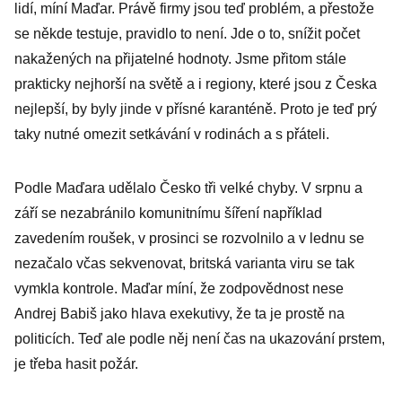
lidí, míní Maďar. Právě firmy jsou teď problém, a přestože
se někde testuje, pravidlo to není. Jde o to, snížit počet
nakažených na přijatelné hodnoty. Jsme přitom stále
prakticky nejhorší na světě a i regiony, které jsou z Česka
nejlepší, by byly jinde v přísné karanténě. Proto je teď prý
taky nutné omezit setkávání v rodinách a s přáteli.
Podle Maďara udělalo Česko tři velké chyby. V srpnu a
září se nezabránilo komunitnímu šíření například
zavedením roušek, v prosinci se rozvolnilo a v lednu se
nezačalo včas sekvenovat, britská varianta viru se tak
vymkla kontrole. Maďar míní, že zodpovědnost nese
Andrej Babiš jako hlava exekutivy, že ta je prostě na
politicích. Teď ale podle něj není čas na ukazování prstem,
je třeba hasit požár.