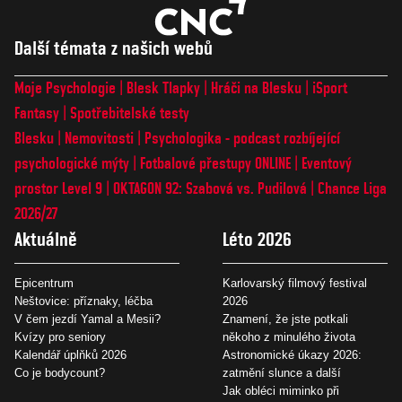
Další témata z našich webů
Moje Psychologie
Blesk Tlapky
Hráči na Blesku
iSport
Fantasy
Spotřebitelské testy
Blesku
Nemovitosti
Psychologika - podcast rozbíjející
psychologické mýty
Fotbalové přestupy ONLINE
Eventový
prostor Level 9
OKTAGON 92: Szabová vs. Pudilová
Chance Liga
2026/27
Aktuálně
Léto 2026
Epicentrum
Karlovarský filmový festival
Neštovice: příznaky, léčba
2026
V čem jezdí Yamal a Mesii?
Znamení, že jste potkali
Kvízy pro seniory
někoho z minulého života
Kalendář úplňků 2026
Astronomické úkazy 2026:
Co je bodycount?
zatmění slunce a další
Jak obléci miminko při