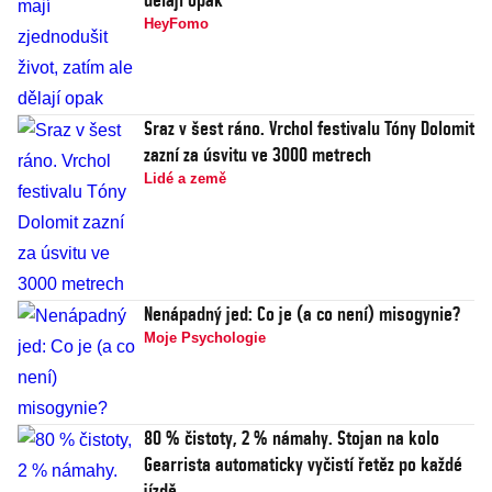
HeyFomo
Sraz v šest ráno. Vrchol festivalu Tóny Dolomit
zazní za úsvitu ve 3000 metrech
Lidé a země
Nenápadný jed: Co je (a co není) misogynie?
Moje Psychologie
80 % čistoty, 2 % námahy. Stojan na kolo
Gearrista automaticky vyčistí řetěz po každé
jízdě