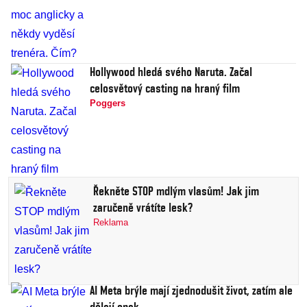
Hollywood hledá svého Naruta. Začal
celosvětový casting na hraný film
Poggers
Řekněte STOP mdlým vlasům! Jak jim
zaručeně vrátíte lesk?
Reklama
AI Meta brýle mají zjednodušit život, zatím ale
dělají opak