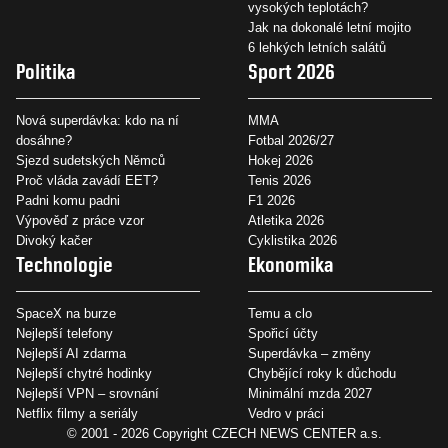
vysokých teplotách?
Jak na dokonalé letní mojito
6 lehkých letních salátů
Politika
Sport 2026
Nová superdávka: kdo na ní
MMA
dosáhne?
Fotbal 2026/27
Sjezd sudetských Němců
Hokej 2026
Proč vláda zavádí EET?
Tenis 2026
Padni komu padni
F1 2026
Výpověď z práce vzor
Atletika 2026
Divoký kačer
Cyklistika 2026
Technologie
Ekonomika
SpaceX na burze
Temu a clo
Nejlepší telefony
Spořicí účty
Nejlepší AI zdarma
Superdávka – změny
Nejlepší chytré hodinky
Chybějící roky k důchodu
Nejlepší VPN – srovnání
Minimální mzda 2027
Netflix filmy a seriály
Vedro v práci
© 2001 - 2026 Copyright
CZECH NEWS CENTER a.s.