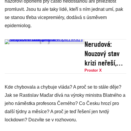
názoroví oponenti prý často nedostanou ani příležitost
promluvit. Jsou tu ale taky lidé, kteří s ním jednat umí, pak
se stanou třeba vicepremiéry, dodává s úsměvem
epidemiolog.
Nerudová:
Nouzový stav
krizi neřeší,
musíme
Prostor X
přestat kupit
Kde chybovala a chybuje vláda? A proč se to stále děje?
zákazy a lidi
Jak se Rastislav Maďar dívá na výroky ministra Blatného a
motivovat, je
jeho náměstka profesora Černého? Co Česku hrozí pro
to o
další týdny a měsíce? A proč je teď řešení jen tvrdý
zodpovědnosti
lockdown? Dozvíte se v rozhovoru.
všech