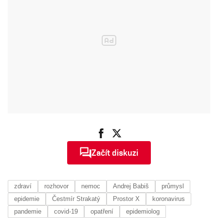
nejčernější
scénáře jsou
teď ty
nejoptimističt
ější
Začít diskuzi
zdraví
rozhovor
nemoc
Andrej Babiš
průmysl
epidemie
Čestmír Strakatý
Prostor X
koronavirus
pandemie
covid-19
opatření
epidemiolog