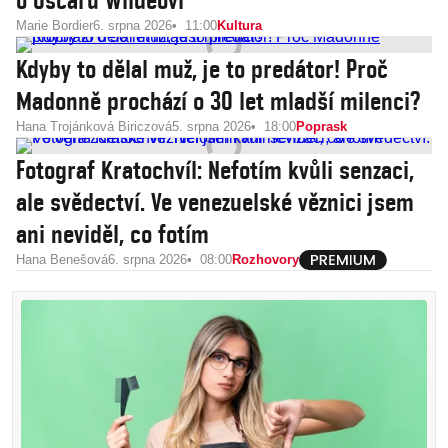
o Oscaru Wildeovi
Marie Bordier
6. srpna 2026
11:00
Kultura
Kdyby to dělal muž, je to predátor! Proč
Madonně prochází o 30 let mladší milenci?
Hana Trojánková Biriczová
5. srpna 2026
18:00
Poprask
Fotograf Kratochvíl: Nefotím kvůli senzaci,
ale svědectví. Ve venezuelské věznici jsem
ani neviděl, co fotím
Hana Benešová
6. srpna 2026
08:00
Rozhovory