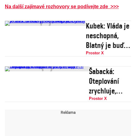
Na další zajímavé rozhovory se podívejte zde >>>
Kubek: Vláda je
neschopná,
Blatný je buď
diletant, nebo
Prostor X
lhář, počty lidí
Šabacká:
v nemocnicích
Oteplování
jsou
zrychluje,
polopodvod
Evropa
Prostor X
přichází o
ledovce,
dřívější