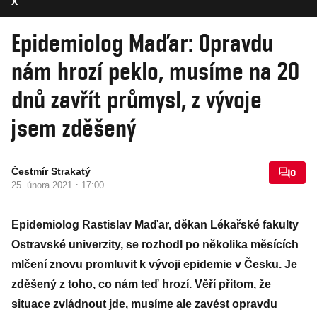
X
Epidemiolog Maďar: Opravdu
nám hrozí peklo, musíme na 20
dnů zavřít průmysl, z vývoje
jsem zděšený
Čestmír Strakatý
0
·
25. února 2021
17:00
Epidemiolog Rastislav Maďar, děkan Lékařské fakulty
Ostravské univerzity, se rozhodl po několika měsících
mlčení znovu promluvit k vývoji epidemie v Česku. Je
zděšený z toho, co nám teď hrozí. Věří přitom, že
situace zvládnout jde, musíme ale zavést opravdu