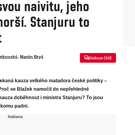
svou naivitu, jeho
orší. Stanjuru to
t
,
rtkovský
Martin Bryś
Diskuze (
50
)
ekaná kauza velkého matadora české politiky –
 Proč se Blažek namočil do nepřehledné
kauza doběhnout i ministra Stanjuru? To jsou
 komu padni.