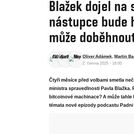
Blažek dojel na 
nástupce bude h
může doběhnou
,
Oliver Adámek
Martin Ba
·
2. června 2025
18:00
Čtyři měsíce před volbami smetla neč
ministra spravedlnosti Pavla Blažka.
bitcoinové machinace? A může tahle 
témata nové epizody podcastu Padni