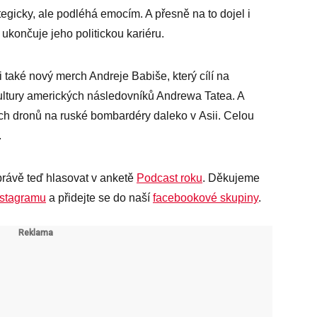
egicky, ale podléhá emocím. A přesně na to dojel i
 ukončuje jeho politickou kariéru.
také nový merch Andreje Babiše, který cílí na
kultury amerických následovníků Andrewa Tatea. A
ch dronů na ruské bombardéry daleko v Asii. Celou
.
rávě teď hlasovat v anketě
Podcast roku
. Děkujeme
nstagramu
a přidejte se do naší
facebookové skupiny
.