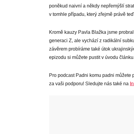
poněkud naivní a někdy nepřemýšlí strat
v tomhle případu, který zřejmě právě teď
Kromě kauzy Pavla Blažka jsme probrali 
generaci Z, ale vychází z radikální sub
závěrem probíráme také útok ukrajinský
epizodu si můžete pustit v úvodu článku
Pro podcast Padni komu padni můžete p
za vaši podporu! Sledujte nás také na
I