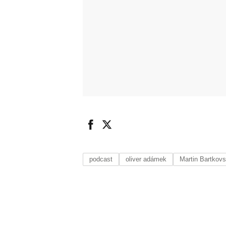
podcast
oliver adámek
Martin Bartkov