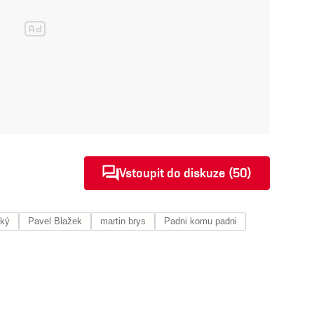
Vstoupit do diskuze (50)
ský
Pavel Blažek
martin brys
Padni komu padni