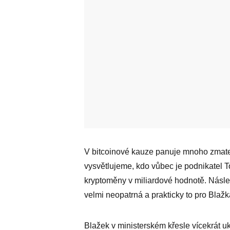
V bitcoinové kauze panuje mnoho zmaten
vysvětlujeme, kdo vůbec je podnikatel To
kryptoměny v miliardové hodnotě. Násle
velmi neopatrná a prakticky to pro Bla
Blažek v ministerském křesle vícekrát uk