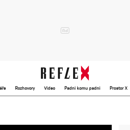
áře
Rozhovory
Video
Padni komu padni
Prostor X