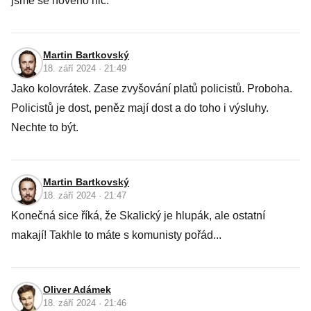
jsme se nového nic.
Martin Bartkovský
18. září 2024 · 21:49
Jako kolovrátek. Zase zvyšování platů policistů. Proboha.
Policistů je dost, peněz mají dost a do toho i výsluhy.
Nechte to být.
Martin Bartkovský
18. září 2024 · 21:47
Konečná sice říká, že Skalický je hlupák, ale ostatní
makají! Takhle to máte s komunisty pořád...
Oliver Adámek
18. září 2024 · 21:46