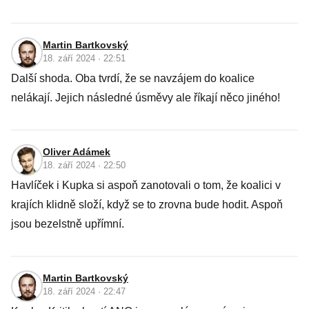
Martin Bartkovský
18. září 2024 · 22:51
Další shoda. Oba tvrdí, že se navzájem do koalice
nelákají. Jejich následné úsměvy ale říkají něco jiného!
Oliver Adámek
18. září 2024 · 22:50
Havlíček i Kupka si aspoň zanotovali o tom, že koalici v
krajích klidně složí, když se to zrovna bude hodit. Aspoň
jsou bezelstně upřímní.
Martin Bartkovský
18. září 2024 · 22:47