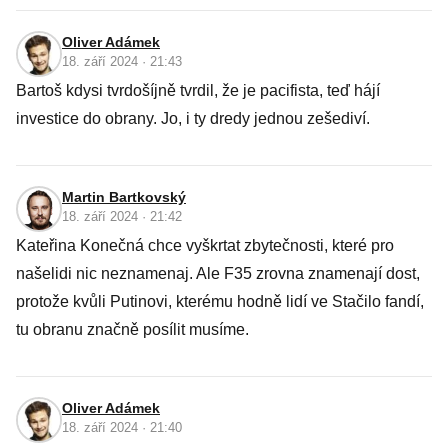
Oliver Adámek
18. září 2024 · 21:43
Bartoš kdysi tvrdošíjně tvrdil, že je pacifista, teď hájí
investice do obrany. Jo, i ty dredy jednou zešediví.
Martin Bartkovský
18. září 2024 · 21:42
Kateřina Konečná chce vyškrtat zbytečnosti, které pro
našelidi nic neznamenaj. Ale F35 zrovna znamenají dost,
protože kvůli Putinovi, kterému hodně lidí ve Stačilo fandí,
tu obranu značně posílit musíme.
Oliver Adámek
18. září 2024 · 21:40