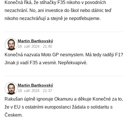
Konečná říká, že stíhačky F35 nikoho v povodních
nezachrání. No, ani investice do škol nebo dálnic teď
nikoho nezachráňují a stejně je nepotřebujeme.
Martin Bartkovský
18. září 2024 · 21:40
Konečná nazvala Moto GP nesmyslem. Má tedy raději F1?
Jinak ji vadí F35 a vesmír. Nepřekvapivé.
Martin Bartkovský
18. září 2024 · 21:37
Rakušan úplně ignoruje Okamuru a děkuje Konečné za to,
že v EU s ostatními europoslanci žádala o solidaritu s
Českem.