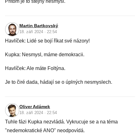
Přitom je to stejný nesmysl.
Martin Bartkovský
18. září 2024 · 22:54
Havlíček: Lidé se bojí říkat své názory!
Kupka: Nesmysl, máme demokracii.
Havlíček: Ale máte Foltýna.
Je to čiré dada, hádají se o úplných nesmyslech.
Oliver Adámek
18. září 2024 · 22:54
Tuhle fázi Kupka nezvládá. Vykrucuje se a na téma
"nedemokratické ANO" neodpovídá.