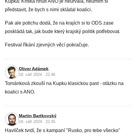
Kupka: Kritika hnutí ANO je neurvalá, neumím si
představit, že bych s nimi skládal koalici.
Pak ale potichu dodá, že na krajích si to ODS zase
poskládá tak, jak bude který krajský politik potřebovat.
Festival říkání zjevných věcí pokračuje.
Oliver Adámek
18. září 2024 · 22:46
Tománková zkouší na Kupku klasickou past - otázku na
koalici s ANO.
Martin Bartkovský
18. září 2024 · 22:45
Havlíček tvrdí, že s kampaní "Rusko, pro tebe všecko"