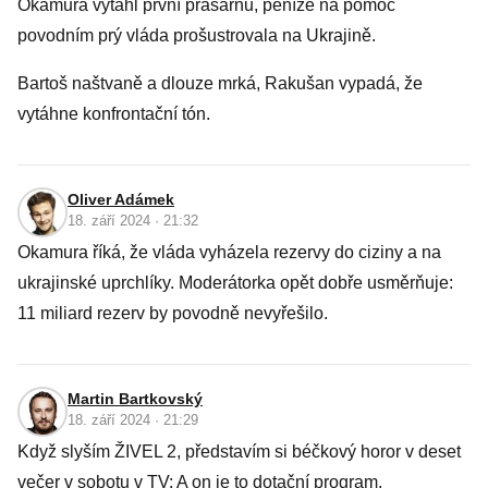
Okamura vytáhl první prasárnu, peníze na pomoc
povodním prý vláda prošustrovala na Ukrajině.
Bartoš naštvaně a dlouze mrká, Rakušan vypadá, že
vytáhne konfrontační tón.
Oliver Adámek
18. září 2024 · 21:32
Okamura říká, že vláda vyházela rezervy do ciziny a na
ukrajinské uprchlíky. Moderátorka opět dobře usměrňuje:
11 miliard rezerv by povodně nevyřešilo.
Martin Bartkovský
18. září 2024 · 21:29
Když slyším ŽIVEL 2, představím si béčkový horor v deset
večer v sobotu v TV: A on je to dotační program.