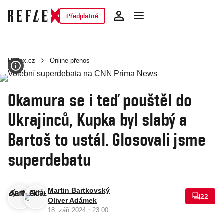
Předplatné
Reflex.cz
Online přenos
Okamura se i teď pouštěl do
Ukrajinců, Kupka byl slabý a
Bartoš to ustál. Glosovali jsme
superdebatu
Martin Bartkovský
22
Oliver Adámek
·
18. září 2024
23:00