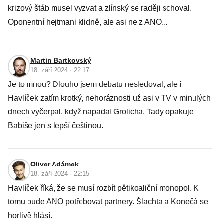
krizový štáb musel vyzvat a zlínský se raději schoval.
Oponentní hejtmani klidně, ale asi ne z ANO...
Martin Bartkovský
18. září 2024 · 22:17
Je to mnou? Dlouho jsem debatu nesledoval, ale i
Havlíček zatím krotký, nehoráznosti už asi v TV v minulých
dnech vyčerpal, když napadal Grolicha. Tady opakuje
Babiše jen s lepší češtinou.
Oliver Adámek
18. září 2024 · 22:15
Havlíček říká, že se musí rozbít pětikoaliční monopol. K
tomu bude ANO potřebovat partnery. Šlachta a Konečá se
horlivě hlásí.