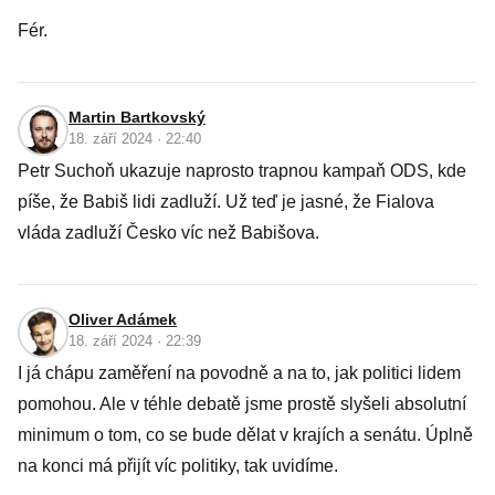
Fér.
Martin Bartkovský
18. září 2024 · 22:40
Petr Suchoň ukazuje naprosto trapnou kampaň ODS, kde
píše, že Babiš lidi zadluží. Už teď je jasné, že Fialova
vláda zadluží Česko víc než Babišova.
Oliver Adámek
18. září 2024 · 22:39
I já chápu zaměření na povodně a na to, jak politici lidem
pomohou. Ale v téhle debatě jsme prostě slyšeli absolutní
minimum o tom, co se bude dělat v krajích a senátu. Úplně
na konci má přijít víc politiky, tak uvidíme.