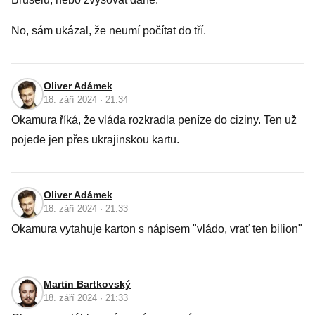
No, sám ukázal, že neumí počítat do tří.
Oliver Adámek
18. září 2024 · 21:34
Okamura říká, že vláda rozkradla peníze do ciziny. Ten už
pojede jen přes ukrajinskou kartu.
Oliver Adámek
18. září 2024 · 21:33
Okamura vytahuje karton s nápisem "vládo, vrať ten bilion"
Martin Bartkovský
18. září 2024 · 21:33