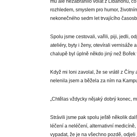
mu ale nezabránilo volat z Libanonu, co 
rozhledem, smyslem pro humor, životním
nekonečného sedm let trvajícího časos
Spolu jsme cestovali, vařili, piji, jedli, 
ateliéry, byty i ženy, otevírali vernisáže
chalupě byl úplně někdo jiný než Bořek 
Když mi loni zavolal, že se vrátil z Čín
nelenila jsem a běžela za ním na Kampu
„Chtělas vždycky nějaký dobrý konec, m
Strávili jsme pak spolu ještě několik d
léčení a neléčení, alternativní medicíně
vypadat, že je na všechno pozdě, odjeli js