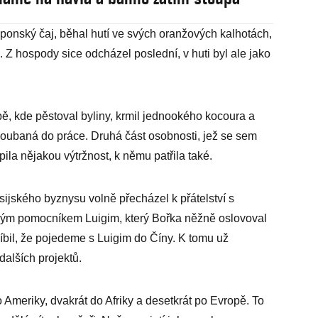
aponský čaj, běhal hutí ve svých oranžových kalhotách,
kl. Z hospody sice odcházel poslední, v huti byl ale jako
pě, kde pěstoval byliny, krmil jednookého kocoura a
ahloubaná do práce. Druhá část osobnosti, jež se sem
pila nějakou výtržnost, k němu patřila také.
sijského byznysu volně přecházel k přátelství s
ým pomocníkem Luigim, který Bořka něžně oslovoval
líbil, že pojedeme s Luigim do Číny. K tomu už
dalších projektů.
o Ameriky, dvakrát do Afriky a desetkrát po Evropě. To