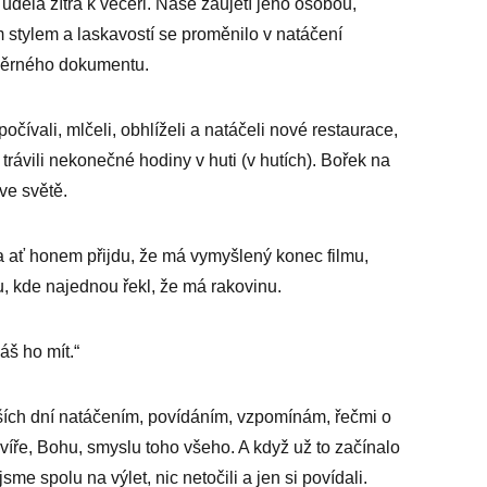
udělá zítra k večeři. Naše zaujetí jeho osobou,
 stylem a laskavostí se proměnilo v natáčení
běrného dokumentu.
odpočívali, mlčeli, obhlíželi a natáčeli nové restaurace,
 a trávili nekonečné hodiny v huti (v hutích). Bořek na
ve světě.
y a ať honem přijdu, že má vymyšlený konec filmu,
, kde najednou řekl, že má rakovinu.
áš ho mít.“
alších dní natáčením, povídáním, vzpomínám, řečmi o
, víře, Bohu, smyslu toho všeho. A když už to začínalo
me spolu na výlet, nic netočili a jen si povídali.