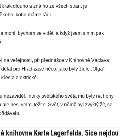
k tak dlouho a zná ho ze všech stran, je
 někoho, koho máme rádi.
u a mohli bychom se vidět, a když jsem s ním pak
ů.
 byl na veřejnosti, při přednášce v Knihovně Václava
dělat pro Hrad zase něco, jako byly židle „Olga“,
křeslo elektrické.
 nezáviděl. Intriky světského světa mu byly na hony
ale nesl velmi těžce. Svět, v němž byl zvyklý žít, se
přidávalo.
á knihovna Karla Lagerfelda. Sice nejdou