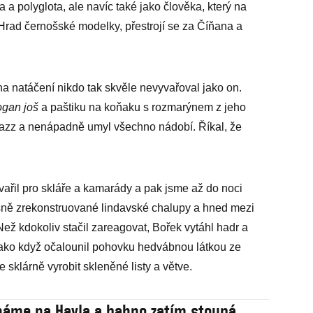
fa a polyglota, ale navíc také jako člověka, který na
 Hrad černošské modelky, přestrojí se za Číňana a
a natáčení nikdo tak skvěle nevyvařoval jako on.
ogan još
a paštiku na koňaku s rozmarýnem z jeho
l jazz a nenápadně umyl všechno nádobí. Říkal, že
ařil pro skláře a kamarády a pak jsme až do noci
rásně zrekonstruované lindavské chalupy a hned mezi
ež kdokoliv stačil zareagovat, Bořek vytáhl hadr a
 jako když očalounil pohovku hedvábnou látkou ze
 sklárně vyrobit skleněné listy a větve.
áme na Havla a bahno zatím stoupá