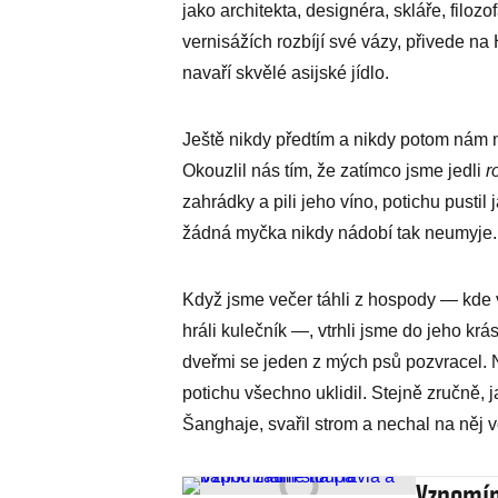
jako architekta, designéra, skláře, filozo
vernisážích rozbíjí své vázy, přivede na
navaří skvělé asijské jídlo.
Ještě nikdy předtím a nikdy potom nám n
Okouzlil nás tím, že zatímco jsme jedli
r
zahrádky a pili jeho víno, potichu pusti
žádná myčka nikdy nádobí tak neumyje.
Když jsme večer táhli z hospody — kde v
hráli kulečník —, vtrhli jsme do jeho k
dveřmi se jeden z mých psů pozvracel. N
potichu všechno uklidil. Stejně zručně,
Šanghaje, svařil strom a nechal na něj ve
Vzpomín