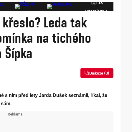
13
Fotogalerie
 křeslo? Leda tak
pomínka na tichého
a Šípka
Diskuze (
0
)
s ním před lety Jarda Dušek seznámil, říkal, že
l sám.