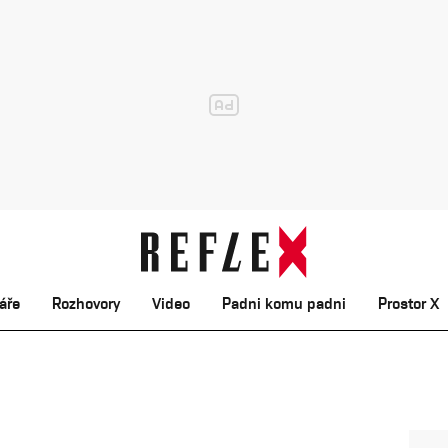
áře
Rozhovory
Video
Padni komu padni
Prostor X