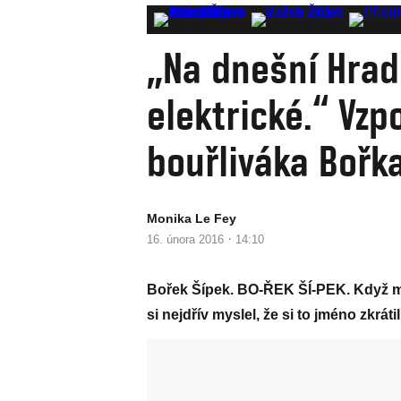
„Na dnešní Hrad
elektrické.“ Vz
bouřliváka Bořk
Monika Le Fey
·
16. února 2016
14:10
Bořek Šípek. BO-ŘEK ŠÍ-PEK. Když mě 
si nejdřív myslel, že si to jméno zkráti