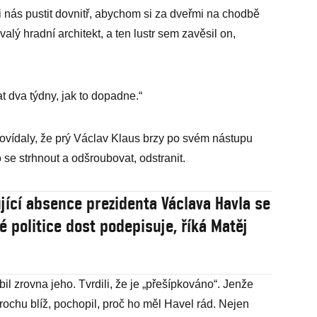
li nás pustit dovnitř, abychom si za dveřmi na chodbě
ývalý hradní architekt, a ten lustr sem zavěsil on,
t dva týdny, jak to dopadne.“
povídaly, že prý Václav Klaus brzy po svém nástupu
se strhnout a odšroubovat, odstranit.
jící absence prezidenta Václava Havla se
é politice dost podepisuje, říká Matěj
il zrovna jeho. Tvrdili, že je „přešípkováno“. Jenže
ochu blíž, pochopil, proč ho měl Havel rád. Nejen