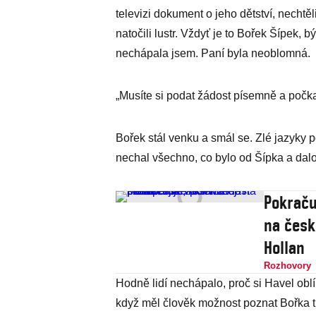
televizi dokument o jeho dětství, nechtě
natočili lustr. Vždyť je to Bořek Šípek, b
nechápala jsem. Paní byla neoblomná.
„Musíte si podat žádost písemně a počka
Bořek stál venku a smál se. Zlé jazyky 
nechal všechno, co bylo od Šípka a dalo 
Pokraču
na česk
Hollan
Rozhovory
Hodně lidí nechápalo, proč si Havel oblíb
když měl člověk možnost poznat Bořka tr