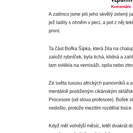
Komentáře
A zatímco jsme pili jeho skvělý zelený j
jež ladily s ohněm v peci, a pot z něj te
první.
Ta část Bořka Šípka, která žila na chalu
založil rybníček, byla tichá, klidná a z
tam svlékla na vernisáži, opila nebo ztro
Ze světa luxusu afrických panovníků a a
mentálně postiženým cikánským sklářsk
Procesore (od slova profesore). Bořek s
nedošlo, protože mezitím rozdělal tisíce 
Když měl volnější měsíc, letěl dvakrát d