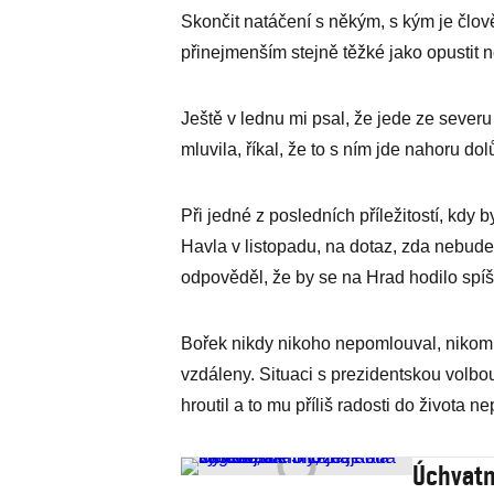
Skončit natáčení s někým, s kým je člově
přinejmenším stejně těžké jako opustit
Ještě v lednu mi psal, že jede ze sever
mluvila, říkal, že to s ním jde nahoru dol
Při jedné z posledních příležitostí, kdy
Havla v listopadu, na dotaz, zda nebude 
odpověděl, že by se na Hrad hodilo spíš 
Bořek nikdy nikoho nepomlouval, nikomu
vzdáleny. Situaci s prezidentskou volbou 
hroutil a to mu příliš radosti do života ne
Úchvatn