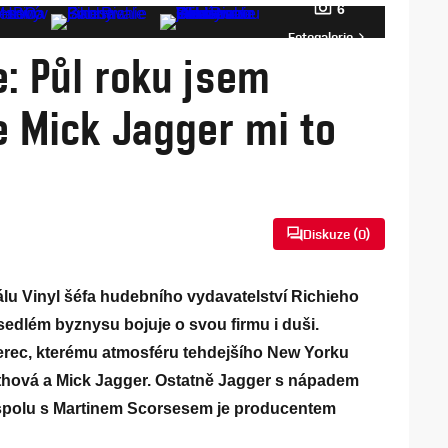
6
Fotogalerie
: Půl roku jsem
e Mick Jagger mi to
Diskuze (
0
)
lu Vinyl šéfa hudebního vydavatelství Richieho
sedlém byznysu bojuje o svou firmu i duši.
herec, kterému atmosféru tehdejšího New Yorku
ithová a Mick Jagger. Ostatně Jagger s nápadem
a spolu s Martinem Scorsesem je producentem