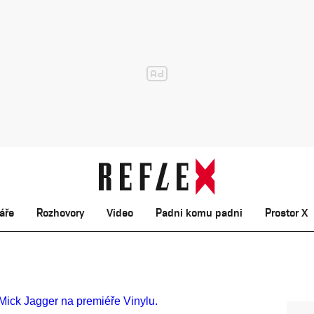
áře
Rozhovory
Video
Padni komu padni
Prostor X