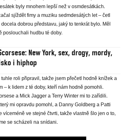
desátek byly mnohem lepší než v osmdesátkách.
čal sjíždět fimy a muziku sedmdesátých let – četl
docela dobrou představu, jaký to tenkrát bylo. Měl
ně poslouchali hudbu té doby.
Scorsese: New York, sex, drogy, mordy,
isko i hiphop
 tuhle roli připravil, takže jsem přečetl hodně knížek a
m – k lidem z té doby, kteří nám hodně pomohli.
orsese a Mick Jagger a Terry Winter mi to zařídili.
terý mi opravdu pomohl, a Danny Goldberg a Patti
íceméně ve stejné čtvrti, takže vlastně šlo jen o to,
me se scházeli na snídani.