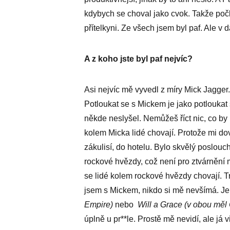
kdybych se choval jako cvok. Takže po
přítelkyni. Ze všech jsem byl paf. Ale 
A z koho jste byl paf nejvíc?
Asi nejvíc mě vyvedl z míry Mick Jagger. 
Potloukat se s Mickem je jako potloukat 
někde neslyšel. Nemůžeš říct nic, co by
kolem Micka lidé chovají. Protože mi dov
zákulisí, do hotelu. Bylo skvělý poslouch
rockové hvězdy, což není pro ztvárnění
se lidé kolem rockové hvězdy chovají. T
jsem s Mickem, nikdo si mě nevšímá. Je ú
Empire)
nebo
Will a Grace (v obou měl 
úplně u pr**le. Prostě mě nevidí, ale já v