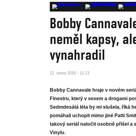
Bobby Cannavale
neměl kapsy, al
vynahradil
·
12. února 2016
11:13
Bobby Cannavale hraje v novém seriá
Finestru, který v sexem a drogami po
Sedmdesátá léta by mi slušela, říká 
pomáhali uchopit mimo jiné Patti Sm
takový seriál natočit osobně přišel 
Vinylu.