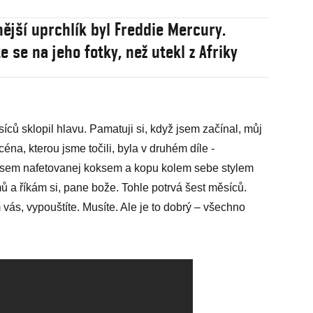
nější uprchlík byl Freddie Mercury.
e se na jeho fotky, než utekl z Afriky
síců sklopil hlavu. Pamatuji si, když jsem začínal, můj
céna, kterou jsme točili, byla v druhém díle -
 jsem nafetovanej koksem a kopu kolem sebe stylem
mů a říkám si, pane bože. Tohle potrvá šest měsíců.
vás, vypouštíte. Musíte. Ale je to dobrý – všechno