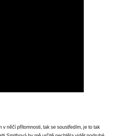
 něčí přítomnosti, tak se soustředím, je to tak
Patti Smithová by mě určitě nechtěla vidět podruhé,