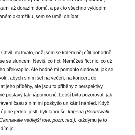
čkám, až dorazím domů, a pak to všechno vyklopím
v daném okamžiku jsem se uměl ohlídat.
Chvíli mi trvalo, než jsem se kolem něj cítil pohodně.
se se sluncem. Nevíš, co říct. Nemůžeš říct nic, co už
 ho překvapilo. Ale hodně mi pomohlo sledovat, jak se
olil, abych s ním šel na večeři, na koncert, do
at jeho příběhy, ale jsou to příběhy z perspektivy
 mé postavy tak nápomocné. Lepší bylo pozorovat, jak
rávení času s ním mi poskytlo unikátní náhled. Když
plně jedno, jestli byli fanoušci
Imperia (Boardwalk
Cannavale vedlejší role, pozn. red.),
každýmu je to
idím je.