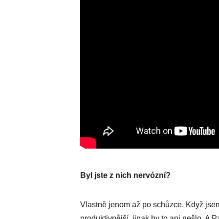
Byl jste z nich nervózní?
Vlastně jenom až po schůzce. Když jsem v
produktivnější, jinak by to ani nešlo. A 