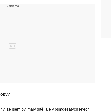
 doby?
sný, že jsem byl malý dítě, ale v osmdesátých letech