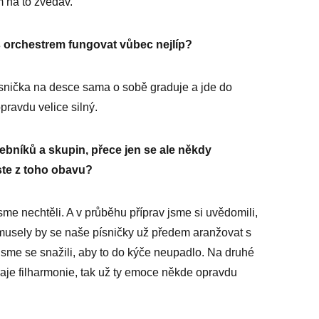
 na to zvědav.
s orchestrem fungovat vůbec nejlíp?
ísnička na desce sama o sobě graduje a jde do
pravdu velice silný.
bníků a skupin, přece jen se ale někdy
jste z toho obavu?
jsme nechtěli. A v průběhu příprav jsme si uvědomili,
musely by se naše písničky už předem aranžovat s
o jsme se snažili, aby to do kýče neupadlo. Na druhé
hraje filharmonie, tak už ty emoce někde opravdu