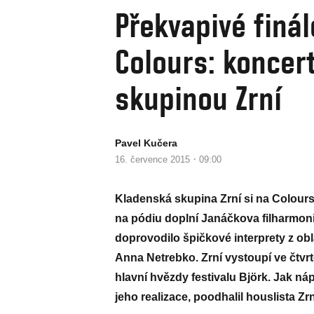
Překvapivé finá
Colours: koncert
skupinou Zrní
Pavel Kučera
·
16. července 2015
09:00
Kladenská skupina Zrní si na Colours 
na pódiu doplní Janáčkova filharmonie
doprovodilo špičkové interprety z ob
Anna Netrebko. Zrní vystoupí ve čtvr
hlavní hvězdy festivalu Björk. Jak náp
jeho realizace, poodhalil houslista Zr