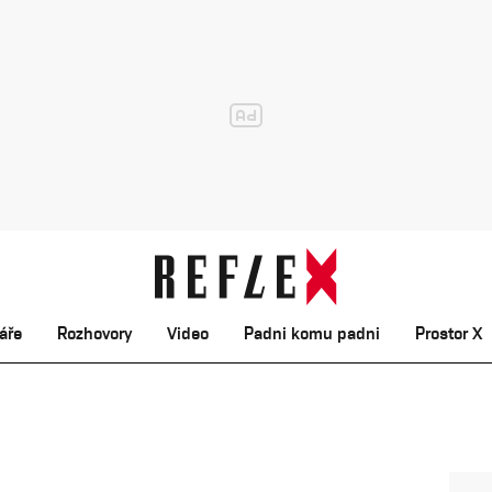
áře
Rozhovory
Video
Padni komu padni
Prostor X