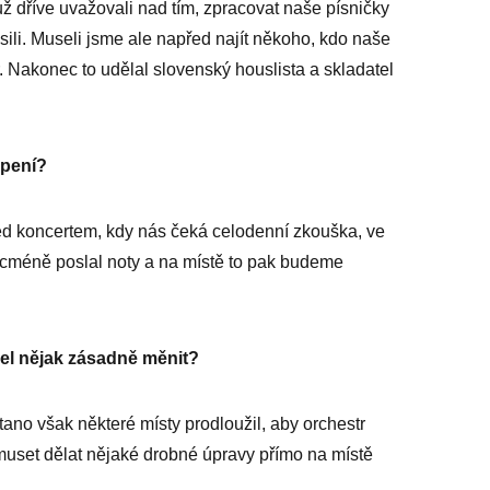
ž dříve uvažovali nad tím, zpracovat naše písničky
asili. Museli jsme ale napřed najít někoho, kdo naše
. Nakonec to udělal slovenský houslista a skladatel
upení?
ed koncertem, kdy nás čeká celodenní zkouška, ve
nicméně poslal noty a na místě to pak budeme
čel nějak zásadně měnit?
tano však některé místy prodloužil, aby orchestr
muset dělat nějaké drobné úpravy přímo na místě