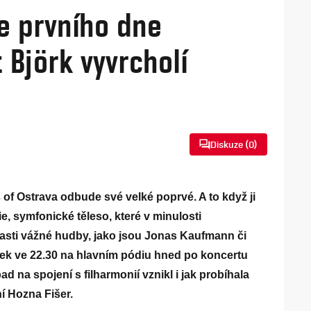
le prvního dne
 Björk vyvrcholí
Diskuze (
0
)
of Ostrava odbude své velké poprvé. A to když ji
, symfonické těleso, které v minulosti
lasti vážné hudby, jako jsou Jonas Kaufmann či
tek ve 22.30 na hlavním pódiu hned po koncertu
ad na spojení s filharmonií vznikl i jak probíhala
ní Hozna Fišer.