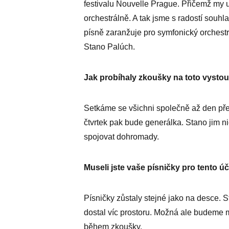
festivalu Nouvelle Prague. Přičemž my u
orchestrálně. A tak jsme s radostí souhl
písně zaranžuje pro symfonický orchestr
Stano Palúch.
Jak probíhaly zkoušky na toto vysto
Setkáme se všichni společně až den př
čtvrtek pak bude generálka. Stano jim 
spojovat dohromady.
Museli jste vaše písničky pro tento ú
Písničky zůstaly stejné jako na desce. S
dostal víc prostoru. Možná ale budeme 
během zkoušky.