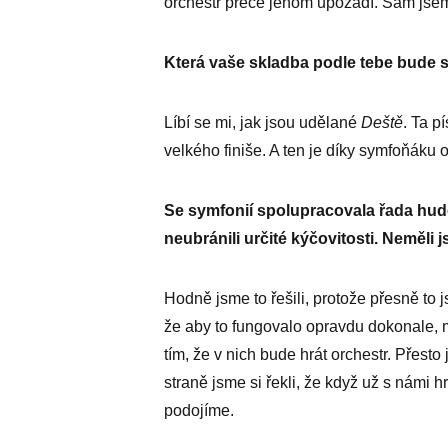
orchestr přece jenom upozadí. Sám jsem
Která vaše skladba podle tebe bude 
Líbí se mi, jak jsou udělané
Deště
. Ta p
velkého finiše. A ten je díky symfoňáku o
Se symfonií spolupracovala řada hude
neubránili určité kýčovitosti. Neměli 
Hodně jsme to řešili, protože přesně to 
že aby to fungovalo opravdu dokonale, 
tím, že v nich bude hrát orchestr. Přest
straně jsme si řekli, že když už s námi 
podojíme.