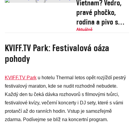
Vietnam? Vedro,
pravé phočko,
rodina a pivo s
ledem, shrnuje
Aktuálně
režisér Duong
KVIFF.TV Park: Festivalová oáza
pohody
KVIFF.TV Park
u hotelu Thermal letos opět rozjíždí pestrý
festivalový maraton, kde se nudit rozhodně nebudete.
Každý den tu čeká dávka rozhovorů s filmovými tvůrci,
festivalové kvízy, večerní koncerty i DJ sety, které s vámi
protančí až do ranních hodin. Vstup je samozřejmě
zdarma. Podívejme se blíž na koncertní program.