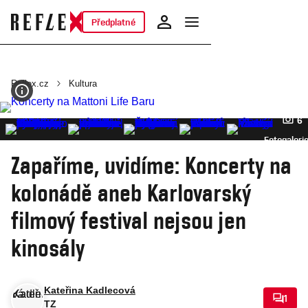
Předplatné
Reflex.cz
Kultura
6
Fotogaleri
Zapaříme, uvidíme: Koncerty na
kolonádě aneb Karlovarský
filmový festival nejsou jen
kinosály
Kateřina Kadlecová
1
TZ