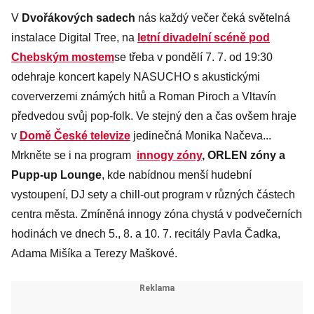
V
Dvořákových sadech
nás každý večer čeká světelná
instalace Digital Tree, na
letní divadelní scéně pod
Chebským mostem
se třeba v pondělí 7. 7. od 19:30
odehraje koncert kapely NASUCHO s akustickými
coververzemi známých hitů a Roman Piroch a Vltavín
předvedou svůj pop-folk. Ve stejný den a čas ovšem hraje
v
Domě České televize
jedinečná Monika Načeva...
Mrkněte se i na program
innogy zóny
, ORLEN zóny a
Pupp-up Lounge
, kde nabídnou menší hudební
vystoupení, DJ sety a chill-out program v různých částech
centra města. Zmíněná innogy zóna chystá v podvečerních
hodinách ve dnech 5., 8. a 10. 7. recitály Pavla Čadka,
Adama Mišíka a Terezy Maškové.