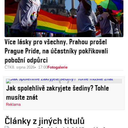
Více lásky pro všechny. Prahou prošel
Prague Pride, na účastníky pokřikovali
pobožní odpůrci
ČTK
8. srpna 2026
17:00
Fotogalerie
Jak spolehlivě zakryjete šediny? Tohle
musíte znát
Reklama
Články z jiných titulů