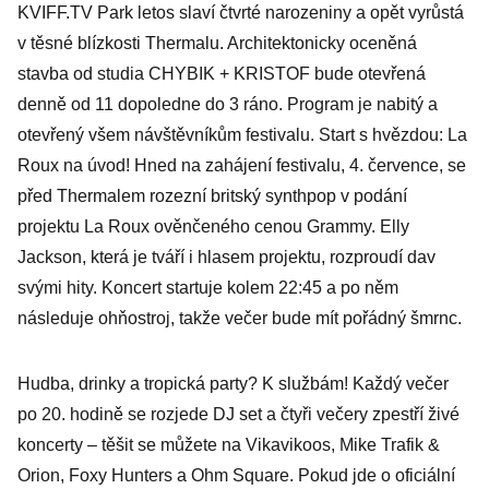
KVIFF.TV Park letos slaví čtvrté narozeniny a opět vyrůstá
v těsné blízkosti Thermalu. Architektonicky oceněná
stavba od studia CHYBIK + KRISTOF bude otevřená
denně od 11 dopoledne do 3 ráno. Program je nabitý a
otevřený všem návštěvníkům festivalu. Start s hvězdou: La
Roux na úvod! Hned na zahájení festivalu, 4. července, se
před Thermalem rozezní britský synthpop v podání
projektu La Roux ověnčeného cenou Grammy. Elly
Jackson, která je tváří i hlasem projektu, rozproudí dav
svými hity. Koncert startuje kolem 22:45 a po něm
následuje ohňostroj, takže večer bude mít pořádný šmrnc.
Hudba, drinky a tropická party? K službám! Každý večer
po 20. hodině se rozjede DJ set a čtyři večery zpestří živé
koncerty – těšit se můžete na Vikavikoos, Mike Trafik &
Orion, Foxy Hunters a Ohm Square. Pokud jde o oficiální