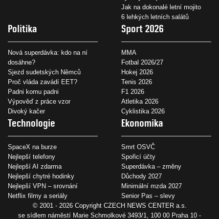
Jak na dokonalé letní mojito
6 lehkých letních salátů
Politika
Sport 2026
Nová superdávka: kdo na ní
MMA
dosáhne?
Fotbal 2026/27
Sjezd sudetských Němců
Hokej 2026
Proč vláda zavádí EET?
Tenis 2026
Padni komu padni
F1 2026
Výpověď z práce vzor
Atletika 2026
Divoký kačer
Cyklistika 2026
Technologie
Ekonomika
SpaceX na burze
Smrt OSVČ
Nejlepší telefony
Spořicí účty
Nejlepší AI zdarma
Superdávka – změny
Nejlepší chytré hodinky
Důchody 2027
Nejlepší VPN – srovnání
Minimální mzda 2027
Netflix filmy a seriály
Senior Pas – slevy
© 2001 - 2026 Copyright
CZECH NEWS CENTER a.s.
se sídlem náměstí Marie Schmolkové 3493/1, 100 00 Praha 10 -