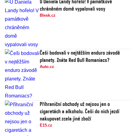
U Daniela Landy hořelo! V památkově
chráněném domě vypalovali vosy
Blesk.cz
Češi bodovali v nejtěžším enduro závodě
planety. Znáte Red Bull Romaniacs?
Auto.cz
Příhraniční obchody už nejsou jen o
cigaretách a alkoholu. Češi do nich jezdí
nakupovat zcela jiné zboží
E15.cz