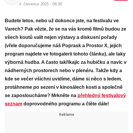
·
4. července 2025
06:30
Budete letos, nebo už dokonce jste, na festivalu ve
Varech? Pak vězte, že se na vás kromě filmů budou ze
všech koutů valit nejen výstavy a diskusní pořady
(vřele doporučujeme náš Poprask a Prostor X, jejich
program najdete ve fotogalerii tohoto článku), ale taky
výborná hudba. A často takříkajíc za hubičku a navíc v
nádherných prostorech nebo v plenéru. Takže kdy a
kde se večer všichni uvidíme, dáme si něco s ledem,
protáhneme po sezení v kinosálech kosti a společně
se zaposloucháme? Mrkněte na
přehledný festivalový
seznam
doprovodného programu a čtěte dále!