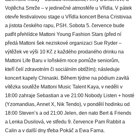
Vojtěcha Smrže – v jedinečné atmosféře u Vřídla. V pátek
otevře festivalovou stage u Vřídla koncert Bena Cristovaa
a jistota českého rapu, PSH. Sobota 5. července bude
patřit přehlídce Mattoni Young Fashion Stars (před ní
předá Mattoni šek neziskové organizaci Sue Ryder –
výtěžek ve výši 10 Kč z každého prodaného drinku na
Mattoni Life Baru v loňském roce pomůže seniorům,
kteří čelí zdravotním či sociálním obtížím); následuje
koncert kapely Chinaski. Během týdne na pódium zavítá
vítězka soutěže Mattoni Music Talent Kaya, v neděli v
18:00 zahraje Sebastian a ve 21:00 Nobody Listen + hosté
(Yzomandias, Annet X, Nik Tendo), v pondělí hodinku od
18:00 Steven’s a od 21:00 Jelen, den nato Bert & Friends
a Lenka Dusilová, ve středu 9. července Pam Rabbit a
Calin a v další dny třeba Pokáč a Ewa Farna.