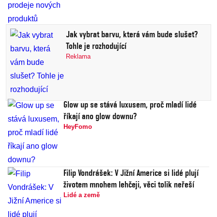
Jak vybrat barvu, která vám bude slušet?
Tohle je rozhodující
Reklama
Glow up se stává luxusem, proč mladí lidé
říkají ano glow downu?
HeyFomo
Filip Vondrášek: V Jižní Americe si lidé plují
životem mnohem lehčeji, věci tolik neřeší
Lidé a země