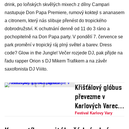
drink, po loňských skvělých mixech z dílny Campari
nastupuje Don Papa Premiere, rumový koktejl s ananasem
a citronem, který nás slibuje přenést do tropického
dobrodružství. K ochutnání denně od 11 do 3 ráno a
pochopitelně na Don Papa party. V pondělí 7. července se
park promění v tropický ráj plný světel a barev. Dress
code? Glow in the Jungle! Večer rozjede DJ, pak přijde na
řadu rapper Orion s DJ Mikem Trafikem a na závěr
saxofonista DJ Viiito.
Křišťálový glóbus
převezme v
Karlových Varech
švédský herec
Festival Karlovy Vary
Stellan Skarsgård