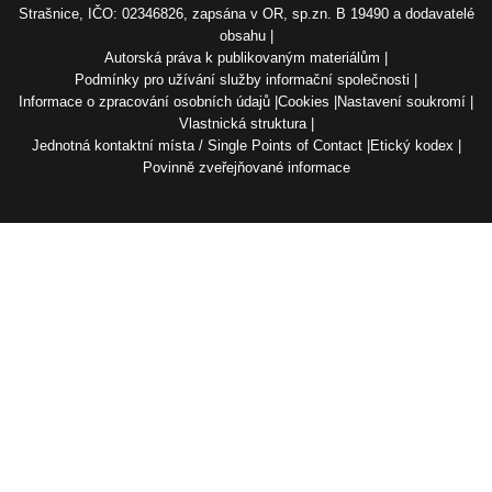
Strašnice, IČO: 02346826, zapsána v OR, sp.zn. B 19490 a dodavatelé
obsahu
Autorská práva k publikovaným materiálům
Podmínky pro užívání služby informační společnosti
Informace o zpracování osobních údajů
Cookies
Nastavení soukromí
Vlastnická struktura
Jednotná kontaktní místa / Single Points of Contact
Etický kodex
Povinně zveřejňované informace