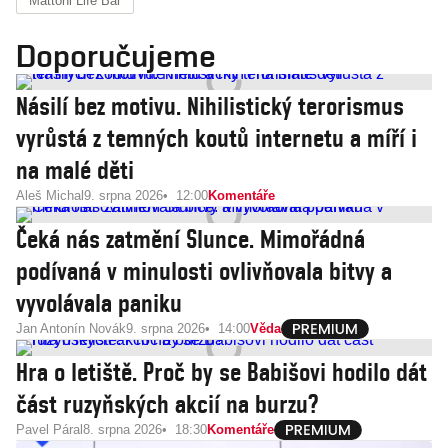
Mattoni Life Bar
Doporučujeme
Násilí bez motivu. Nihilistický terorismus
vyrůstá z temných koutů internetu a míří i
na malé děti
Aleš Michal
9. srpna 2026
12:00
Komentáře
Čeká nás zatmění Slunce. Mimořádná
podívaná v minulosti ovlivňovala bitvy a
vyvolávala paniku
Jan Antonín Novák
9. srpna 2026
14:00
Věda
Hra o letiště. Proč by se Babišovi hodilo dát
část ruzyňských akcií na burzu?
Pavel Páral
8. srpna 2026
18:30
Komentáře