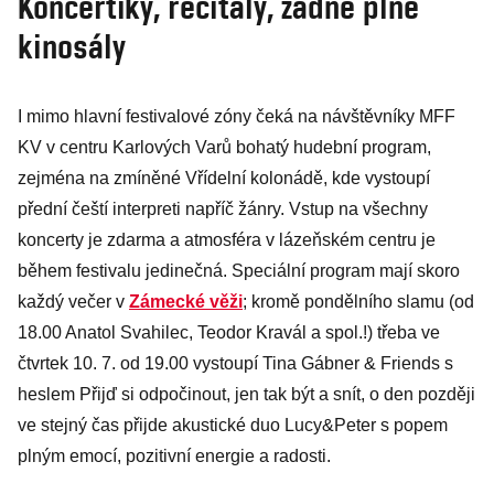
Koncertíky, recitály, žádné plné
kinosály
I mimo hlavní festivalové zóny čeká na návštěvníky MFF
KV v centru Karlových Varů bohatý hudební program,
zejména na zmíněné Vřídelní kolonádě, kde vystoupí
přední čeští interpreti napříč žánry. Vstup na všechny
koncerty je zdarma a atmosféra v lázeňském centru je
během festivalu jedinečná. Speciální program mají skoro
každý večer v
Zámecké věži
; kromě pondělního slamu (od
18.00 Anatol Svahilec, Teodor Kravál a spol.!) třeba ve
čtvrtek 10. 7. od 19.00 vystoupí Tina Gábner & Friends s
heslem Přijď si odpočinout, jen tak být a snít, o den později
ve stejný čas přijde akustické duo Lucy&Peter s popem
plným emocí, pozitivní energie a radosti.