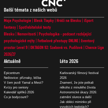
Další témata z našich webů
Moje Psychologie
Blesk Tlapky
Hráči na Blesku
iSport
Fantasy
Spotřebitelské testy
Blesku
Nemovitosti
Psychologika - podcast rozbíjející
psychologické mýty
Fotbalové přestupy ONLINE
Eventový
prostor Level 9
OKTAGON 92: Szabová vs. Pudilová
Chance Liga
2026/27
Aktuálně
Léto 2026
Epicentrum
Karlovarský filmový festival
Neštovice: příznaky, léčba
2026
V čem jezdí Yamal a Mesii?
Znamení, že jste potkali
Kvízy pro seniory
někoho z minulého života
Kalendář úplňků 2026
Astronomické úkazy 2026:
Co je bodycount?
zatmění slunce a další
Jak obléci miminko při
vysokých teplotách?