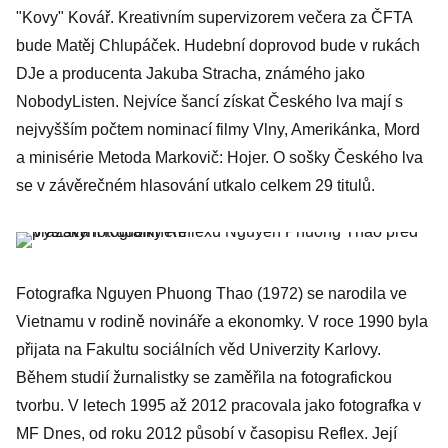
"Kovy" Kovář. Kreativním supervizorem večera za ČFTA
bude Matěj Chlupáček. Hudební doprovod bude v rukách
DJe a producenta Jakuba Stracha, známého jako
NobodyListen. Nejvíce šancí získat Českého lva mají s
nejvyšším počtem nominací filmy Vlny, Amerikánka, Mord
a minisérie Metoda Markovič: Hojer. O sošky Českého lva
se v závěrečném hlasování utkalo celkem 29 titulů.
Fotografka Nguyen Phuong Thao (1972) se narodila ve
Vietnamu v rodině novináře a ekonomky. V roce 1990 byla
přijata na Fakultu sociálních věd Univerzity Karlovy.
Během studií žurnalistky se zaměřila na fotografickou
tvorbu. V letech 1995 až 2012 pracovala jako fotografka v
MF Dnes, od roku 2012 působí v časopisu Reflex. Její