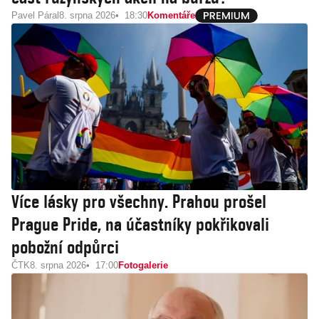
Pavel Páral
8. srpna 2026
18:30
Komentáře
Více lásky pro všechny. Prahou prošel
Prague Pride, na účastníky pokřikovali
pobožní odpůrci
ČTK
8. srpna 2026
17:00
Fotogalerie