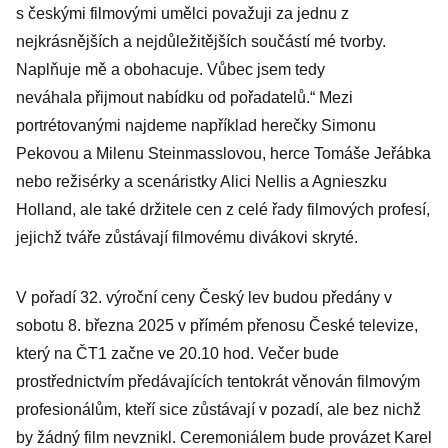
s českými filmovými umělci považuji za jednu z
nejkrásnějších a nejdůležitějších součástí mé tvorby.
Naplňuje mě a obohacuje. Vůbec jsem tedy
neváhala přijmout nabídku od pořadatelů.“ Mezi
portrétovanými najdeme například herečky Simonu
Pekovou a Milenu Steinmasslovou, herce Tomáše Jeřábka
nebo režisérky a scenáristky Alici Nellis a Agnieszku
Holland, ale také držitele cen z celé řady filmových profesí,
jejichž tváře zůstávají filmovému divákovi skryté.
V pořadí 32. výroční ceny Český lev budou předány v
sobotu 8. března 2025 v přímém přenosu České televize,
který na ČT1 začne ve 20.10 hod. Večer bude
prostřednictvím předávajících tentokrát věnován filmovým
profesionálům, kteří sice zůstávají v pozadí, ale bez nichž
by žádný film nevznikl. Ceremoniálem bude provázet Karel