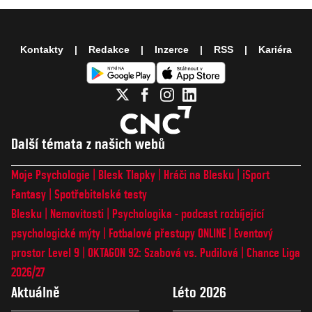
Kontakty
Redakce
Inzerce
RSS
Kariéra
Další témata z našich webů
Moje Psychologie
Blesk Tlapky
Hráči na Blesku
iSport
Fantasy
Spotřebitelské testy
Blesku
Nemovitosti
Psychologika - podcast rozbíjející
psychologické mýty
Fotbalové přestupy ONLINE
Eventový
prostor Level 9
OKTAGON 92: Szabová vs. Pudilová
Chance Liga
2026/27
Aktuálně
Léto 2026