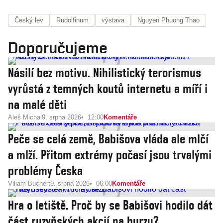
Český lev
Rudolfinum
výstava
Nguyen ­Phuong Thao
Doporučujeme
Násilí bez motivu. Nihilistický terorismus
vyrůstá z temných koutů internetu a míří i
na malé děti
Aleš Michal
9. srpna 2026
12:00
Komentáře
Peče se celá země, Babišova vláda ale mlčí
a mlží. Přitom extrémy počasí jsou trvalými
problémy Česka
Viliam Buchert
9. srpna 2026
06:00
Komentáře
Hra o letiště. Proč by se Babišovi hodilo dát
část ruzyňských akcií na burzu?