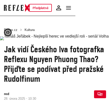
Předplatné
Reflex.cz
Kultura
Jak vidí Českého lva fotografka
Reflexu Nguyen Phuong Thao?
Přijďte se podívat před pražské
Rudolfinum
red
1
·
28. února 2025
10:30