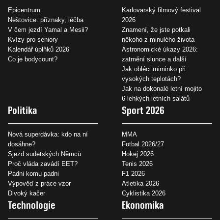
Epicentrum
Karlovarský filmový festival
Neštovice: příznaky, léčba
2026
V čem jezdí Yamal a Mesii?
Znamení, že jste potkali
Kvízy pro seniory
někoho z minulého života
Kalendář úplňků 2026
Astronomické úkazy 2026:
Co je bodycount?
zatmění slunce a další
Jak obléci miminko při
vysokých teplotách?
Jak na dokonalé letní mojito
6 lehkých letních salátů
Politika
Sport 2026
Nová superdávka: kdo na ní
MMA
dosáhne?
Fotbal 2026/27
Sjezd sudetských Němců
Hokej 2026
Proč vláda zavádí EET?
Tenis 2026
Padni komu padni
F1 2026
Výpověď z práce vzor
Atletika 2026
Divoký kačer
Cyklistika 2026
Technologie
Ekonomika