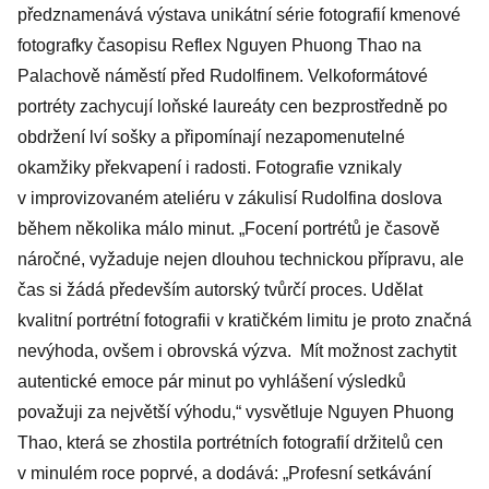
předznamenává výstava unikátní série fotografií kmenové
fotografky časopisu Reflex Nguyen Phuong Thao na
Palachově náměstí před Rudolfinem. Velkoformátové
portréty zachycují loňské laureáty cen bezprostředně po
obdržení lví sošky a připomínají nezapomenutelné
okamžiky překvapení i radosti. Fotografie vznikaly
v improvizovaném ateliéru v zákulisí Rudolfina doslova
během několika málo minut. „Focení portrétů je časově
náročné, vyžaduje nejen dlouhou technickou přípravu, ale
čas si žádá především autorský tvůrčí proces. Udělat
kvalitní portrétní fotografii v kratičkém limitu je proto značná
nevýhoda, ovšem i obrovská výzva. Mít možnost zachytit
autentické emoce pár minut po vyhlášení výsledků
považuji za největší výhodu,“ vysvětluje Nguyen Phuong
Thao, která se zhostila portrétních fotografií držitelů cen
v minulém roce poprvé, a dodává: „Profesní setkávání