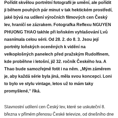
Pořídit skvělou portrétní fotografii je umění, ale pořídit
ji během pouhých pár minut v tak hektickém prostředí,
jaké bývá na udílení výročních filmových cen Český
lev, hraničí se zázrakem. Fotografka Reflexu NGUYEN
PHUONG THAO takhle při loňském vyhlašování Lvů
nasnímala celou sérii. Od 28. 2. do 8. 3. Jsou její
portréty loňských oceněných k vidění na
velkoplošných panelech před pražským Rudolfinem,
kde proběhne i letošní, již 32. ročník Českého lva. A
Thao bude samozřejmě fotit i na něm. „Mým záměrem
je, aby každá série byla jiná, měla svou koncepci. Loni
to bylo ve stylu vintage, letos už to mám taky
promyšlené,“ říká.
Slavnostní udílení cen Český lev, které se uskuteční 8.
března v přímém přenosu České televize, od dnešního dne