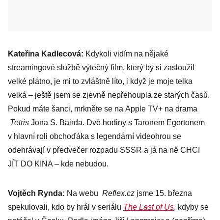
Kateřina Kadlecová:
Kdykoli vidím na nějaké
streamingové službě výtečný film, který by si zasloužil
velké plátno, je mi to zvláštně líto, i když je moje telka
velká – ještě jsem se zjevně nepřehoupla ze starých časů.
Pokud máte šanci, mrkněte se na Apple TV+ na drama
Tetris
Jona S. Bairda. Dvě hodiny s Taronem Egertonem
v hlavní roli obchoďáka s legendární videohrou se
odehrávají v předvečer rozpadu SSSR a já na ně CHCI
JÍT DO KINA – kde nebudou.
Vojtěch Rynda:
Na webu
Reflex.cz
jsme 15. března
spekulovali, kdo by hrál v seriálu
The Last of Us
, kdyby se