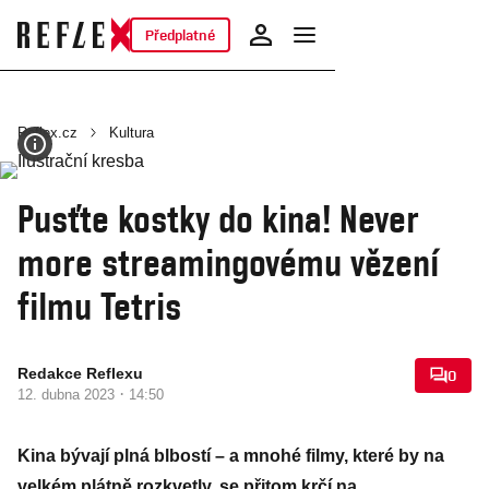
Předplatné
Reflex.cz
Kultura
Pusťte kostky do kina! Never
more streamingovému vězení
filmu Tetris
Redakce Reflexu
0
·
12. dubna 2023
14:50
Kina bývají plná blbostí – a mnohé filmy, které by na
velkém plátně rozkvetly, se přitom krčí na