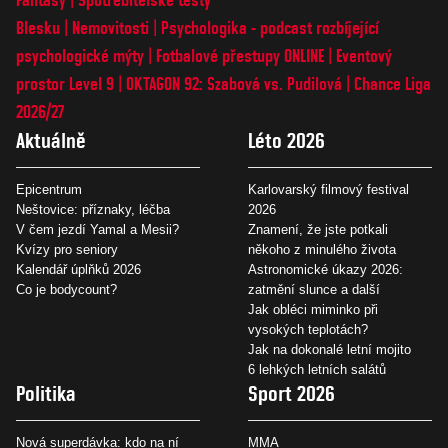
Blesku
Nemovitosti
Psychologika - podcast rozbíjející
psychologické mýty
Fotbalové přestupy ONLINE
Eventový
prostor Level 9
OKTAGON 92: Szabová vs. Pudilová
Chance Liga
2026/27
Aktuálně
Léto 2026
Epicentrum
Karlovarský filmový festival
Neštovice: příznaky, léčba
2026
V čem jezdí Yamal a Mesii?
Znamení, že jste potkali
Kvízy pro seniory
někoho z minulého života
Kalendář úplňků 2026
Astronomické úkazy 2026:
Co je bodycount?
zatmění slunce a další
Jak obléci miminko při
vysokých teplotách?
Jak na dokonalé letní mojito
6 lehkých letních salátů
Politika
Sport 2026
Nová superdávka: kdo na ní
MMA