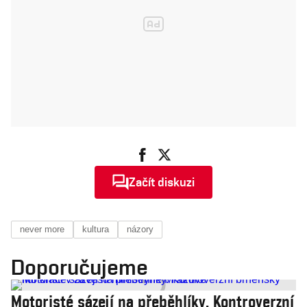
Začít diskuzi
never more
kultura
názory
Doporučujeme
Motoristé sázejí na přeběhlíky. Kontroverzní