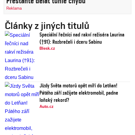
Přestaňte dělat tuhle chybu
Reklama
Články z jiných titulů
Speciální řečníci nad rakví režiséra Laurina
(†91): Rozbrečeli i dceru Sabinu
Blesk.cz
Jízdy Světa motorů opět míří do Letňan!
Pátého září zažijete elektromobil, padne
loňský rekord?
Auto.cz