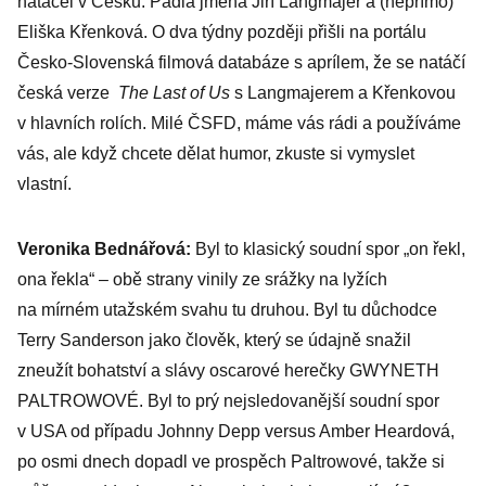
natáčel v Česku. Padla jména Jiří Langmajer a (nepřímo)
Eliška Křenková. O dva týdny později přišli na portálu
Česko-Slovenská filmová databáze s aprílem, že se natáčí
česká verze
The Last of Us
s Langmajerem a Křenkovou
v hlavních rolích. Milé ČSFD, máme vás rádi a používáme
vás, ale když chcete dělat humor, zkuste si vymyslet
vlastní.
Veronika Bednářová:
Byl to klasický soudní spor „on řekl,
ona řekla“ – obě strany vinily ze srážky na lyžích
na mírném utažském svahu tu druhou. Byl tu důchodce
Terry Sanderson jako člověk, který se údajně snažil
zneužít bohatství a slávy oscarové herečky GWYNETH
PALTROWOVÉ. Byl to prý nejsledovanější soudní spor
v USA od případu Johnny Depp versus Amber Heardová,
po osmi dnech dopadl ve prospěch Paltrowové, takže si