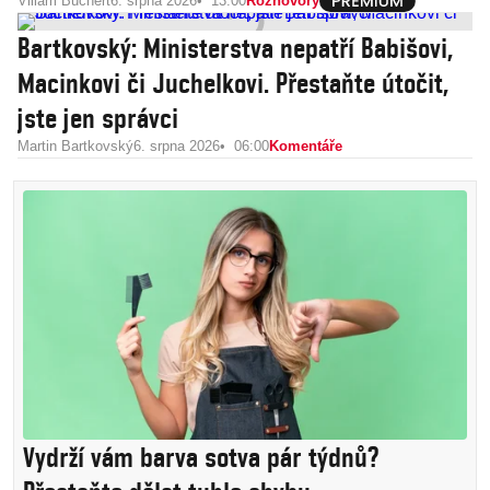
Viliam Buchert
6. srpna 2026
13:00
Rozhovory
Bartkovský: Ministerstva nepatří Babišovi,
Macinkovi či Juchelkovi. Přestaňte útočit,
jste jen správci
Martin Bartkovský
6. srpna 2026
06:00
Komentáře
Vydrží vám barva sotva pár týdnů?