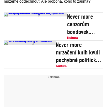
můžeme oddechnout. Ale proboha, koho to zajímá?
Never more
cenzorům
bondovek,
kterým nevadí
Kultura
Never more
zabíjení, ale z
mrzačení knih kvůli
některých slov
pochybné politické
mají mžitky
korektnosti
Kultura
před očima