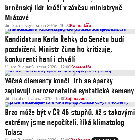
brněnský lídr kráčí v závěsu ministryně
Mrázové
Jiří Sezemský
6. srpna 2026
16:00
Komentáře
Kandidatura Karla Řehky do Senátu budí
pozdvižení. Ministr Zůna ho kritizuje,
konkurenti haní i chválí
Viliam Buchert
6. srpna 2026
12:00
Komentáře
Věčné diamanty končí. Trh se šperky
zaplavují nerozeznatelné syntetické kameny
Jiří Holubec
6. srpna 2026
15:00
Zajímavosti
Brzo může být v ČR 45 stupňů. Až s takovými
extrémy jsme nepočítali, říká klimatolog
Tolasz