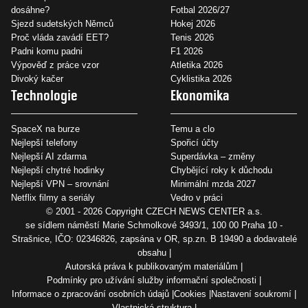
dosáhne?
Fotbal 2026/27
Sjezd sudetských Němců
Hokej 2026
Proč vláda zavádí EET?
Tenis 2026
Padni komu padni
F1 2026
Výpověď z práce vzor
Atletika 2026
Divoký kačer
Cyklistika 2026
Technologie
Ekonomika
SpaceX na burze
Temu a clo
Nejlepší telefony
Spořicí účty
Nejlepší AI zdarma
Superdávka – změny
Nejlepší chytré hodinky
Chybějící roky k důchodu
Nejlepší VPN – srovnání
Minimální mzda 2027
Netflix filmy a seriály
Vedro v práci
© 2001 - 2026 Copyright
CZECH NEWS CENTER a.s.
se sídlem náměstí Marie Schmolkové 3493/1, 100 00 Praha 10 -
Strašnice, IČO: 02346826, zapsána v OR, sp.zn. B 19490 a dodavatelé
obsahu
Autorská práva k publikovaným materiálům
Podmínky pro užívání služby informační společnosti
Informace o zpracování osobních údajů
Cookies
Nastavení soukromí
Vlastnická struktura