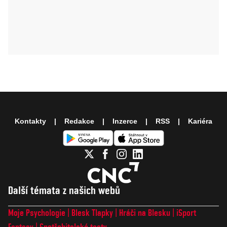
Kontakty
Redakce
Inzerce
RSS
Kariéra
Další témata z našich webů
Moje Psychologie
Blesk Tlapky
Hráči na Blesku
iSport
Fantasy
Spotřebitelské testy