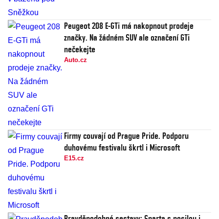
Peugeot 208 E-GTi má nakopnout prodeje
značky. Na žádném SUV ale označení GTi
nečekejte
Auto.cz
Firmy couvají od Prague Pride. Podporu
duhovému festivalu škrtl i Microsoft
E15.cz
Pravděpodobné sestavy: Sparta s posilou i