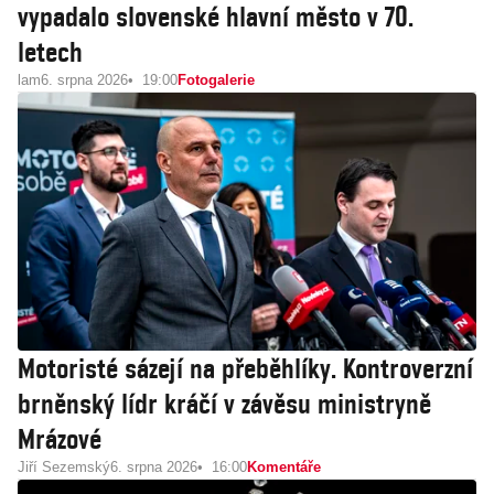
vypadalo slovenské hlavní město v 70.
letech
lam
6. srpna 2026
19:00
Fotogalerie
Motoristé sázejí na přeběhlíky. Kontroverzní
brněnský lídr kráčí v závěsu ministryně
Mrázové
Jiří Sezemský
6. srpna 2026
16:00
Komentáře