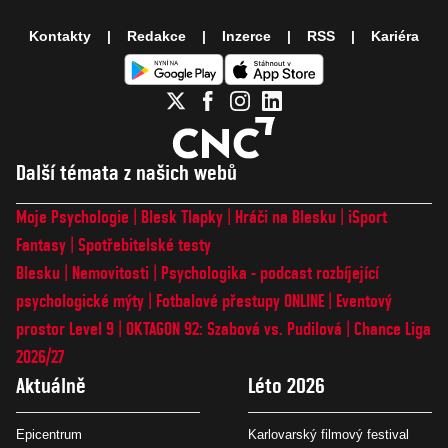
Kontakty
Redakce
Inzerce
RSS
Kariéra
Další témata z našich webů
Moje Psychologie
Blesk Tlapky
Hráči na Blesku
iSport
Fantasy
Spotřebitelské testy
Blesku
Nemovitosti
Psychologika - podcast rozbíjející
psychologické mýty
Fotbalové přestupy ONLINE
Eventový
prostor Level 9
OKTAGON 92: Szabová vs. Pudilová
Chance Liga
2026/27
Aktuálně
Léto 2026
Epicentrum
Karlovarský filmový festival