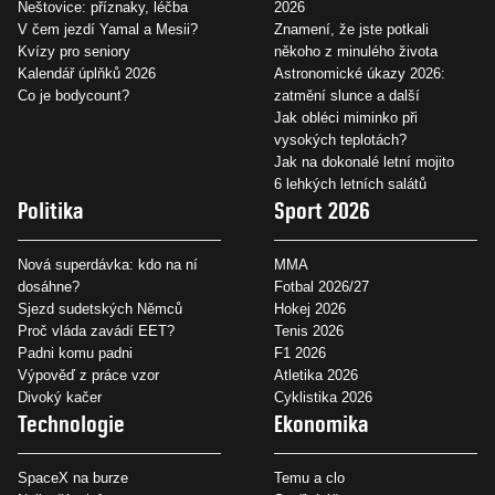
Neštovice: příznaky, léčba
2026
V čem jezdí Yamal a Mesii?
Znamení, že jste potkali
Kvízy pro seniory
někoho z minulého života
Kalendář úplňků 2026
Astronomické úkazy 2026:
Co je bodycount?
zatmění slunce a další
Jak obléci miminko při
vysokých teplotách?
Jak na dokonalé letní mojito
6 lehkých letních salátů
Politika
Sport 2026
Nová superdávka: kdo na ní
MMA
dosáhne?
Fotbal 2026/27
Sjezd sudetských Němců
Hokej 2026
Proč vláda zavádí EET?
Tenis 2026
Padni komu padni
F1 2026
Výpověď z práce vzor
Atletika 2026
Divoký kačer
Cyklistika 2026
Technologie
Ekonomika
SpaceX na burze
Temu a clo