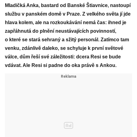
Mladičká Anka, bastard od Banské Štiavnice, nastoupí
službu v panském domě v Praze. Z velkého světa jí jde
hlava kolem, ale na rozkoukávání nemá čas: ihned je
zapřáhnutá do plnění neustávajících povinností,
o které se stará sehraný a sžitý personál. Zatímco tam
venku, zdánlivě daleko, se schyluje k první světové
válce, dům řeší své záležitosti: dcera Resi se bude
vdávat. Ale Resi si padne do oka právě s Ankou.