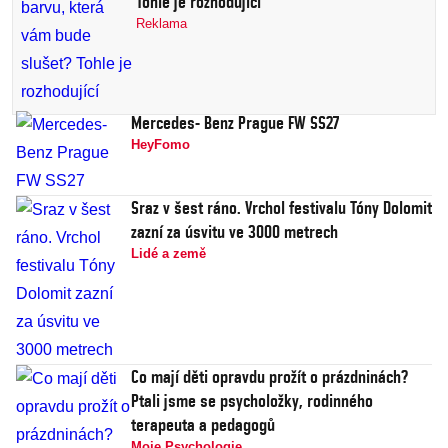
Tohle je rozhodující
Reklama
Mercedes- Benz Prague FW SS27
HeyFomo
Sraz v šest ráno. Vrchol festivalu Tóny Dolomit
zazní za úsvitu ve 3000 metrech
Lidé a země
Co mají děti opravdu prožít o prázdninách?
Ptali jsme se psycholožky, rodinného
terapeuta a pedagogů
Moje Psychologie