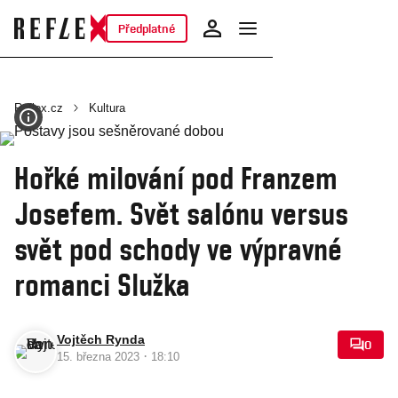
Předplatné
Reflex.cz
Kultura
Hořké milování pod Franzem
Josefem. Svět salónu versus
svět pod schody ve výpravné
romanci Služka
Vojtěch Rynda
0
·
15. března 2023
18:10