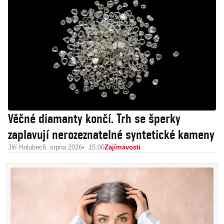
Věčné diamanty končí. Trh se šperky
zaplavují nerozeznatelné syntetické kameny
Jiří Holubec
6. srpna 2026
15:00
Zajímavosti