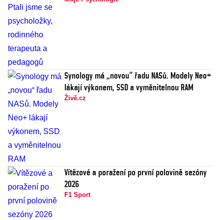
Synology má „novou“ řadu NASů. Modely Neo+
lákají výkonem, SSD a vyměnitelnou RAM
Živě.cz
Vítězové a poražení po první polovině sezóny
2026
F1 Sport