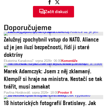
Začít diskuzi
Doporučujeme
Zalužnyj zpochybnil vstup do NATO. Aliance
už je jen iluzí bezpečnosti, řídí ji staré
doktríny
Ekaterina Kanakova
7. srpna 2026
06:00
Komentáře
Marek Adamczyk: Jsem z něj zklamaný.
Klempíř si hraje na ministra. Nestačí se tak
tvářit, musí zamakat
Pavlína Horáková
6. srpna 2026
18:00
Prostor X
18 historických fotografií Bratislavy. Jak