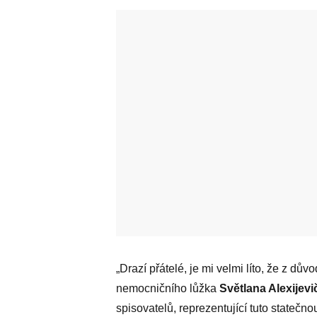
„Drazí přátelé, je mi velmi líto, že z d
nemocničního lůžka
Světlana Alexijev
spisovatelů, reprezentující tuto statečno