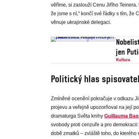
věříme, si zaslouží Cenu Jiřího Teinera. 
že jsme s ní,“ končí své řádky s tím, že 
věnuje ukrajinské delegaci.
Nobelis
jen Put
Kultura
Politický hlas spisovate
Zmíněné ocenění pokračuje v odkazu Ji
projevu a veřejně upozorňoval na její po
dramaturga Světa knihy
Guillauma Bas
svobody proti cenzuře a pro demokracii:
době zmatků – zvláště toho, do kterého n