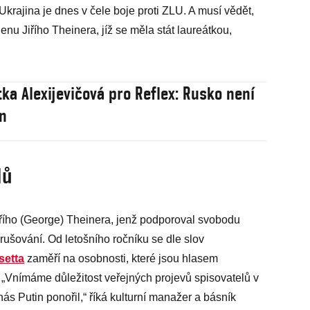
Ukrajina je dnes v čele boje proti ZLU. A musí vědět,
Cenu Jiřího Theinera, jíž se měla stát laureátkou,
tka Alexijevičová pro Reflex: Rusko není
in
lů
řího (George) Theinera, jenž podporoval svobodu
rušování. Od letošního ročníku se dle slov
setta
zaměří na osobnosti, které jsou hlasem
 „Vnímáme důležitost veřejných projevů spisovatelů v
ás Putin ponořil,“ říká kulturní manažer a básník