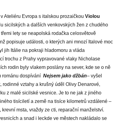
v Ateliéru Evropa s italskou prozaičkou
Violou
lu sicilských a dalších venkovských žen z chudého
ed třemi lety se neapolská rodačka celosvětově
nž popisuje události, o kterých ani mnozí Italové moc
 jih Itálie na pokraji hladomoru a vláda
ící trochu z Prahy vypravované vlaky Nicholase
ších rodin byly vlakem poslány na sever, kde se o ně
ém románu dospívání
Nejsem jako džbán
– vyšel
t, rodinné vztahy a krušný úděl Olivy Denarové,
u z malé sicilské vesnice. Je to ne jak z jiného
jiného tisíciletí a země na tisíce kilometrů vzdálené –
, krevní msta, vraždy ze cti, reparační manželství.
 vesnicích a snad i leckde ve městech nakládalo se