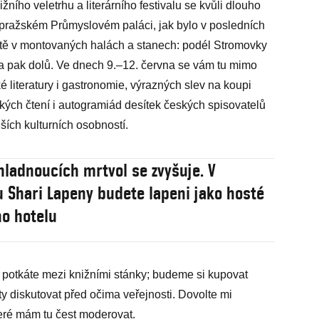
ího veletrhu a literárního festivalu se kvůli dlouho
pražském Průmyslovém paláci, jak bylo v posledních
iště v montovaných halách a stanech: podél Stromovky
 a pak dolů. Ve dnech 9.–12. června se vám tu mimo
é literatury i gastronomie, výrazných slev na koupi
ských čtení i autogramiád desítek českých spisovatelů
ších kulturních osobností.
hladnoucích mrtvol se zvyšuje. V
ru Shari Lapeny budete lapeni jako hosté
o hotelu
potkáte mezi knižními stánky; budeme si kupovat
áty diskutovat před očima veřejnosti. Dovolte mi
které mám tu čest moderovat.