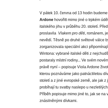
V pátek 10. června od 13 hodin budeme 
Ardone
hovořitt mimo jiné o trpkém údě
italského jihu v průběhu 20. století. Př
proslavila
Vlakem pro děti
, románem, je
nevědí. Těsně po druhé světové válce byl
zorganizovala speciální akci připomínaj
Wintona: vybrané italské děti z nejchud
postaraly místní rodiny... Ve svém nov
právě nyní – popisuje Viola Ardone živo
kterou poznáváme jako patnáctiletou dívk
století a z jiné evropské země, ale jak z 
probíhají tu svatby naslepo u nezletilých
Příběh popisuje mimo jiné to, jak se na
znásilněnými dívkami.