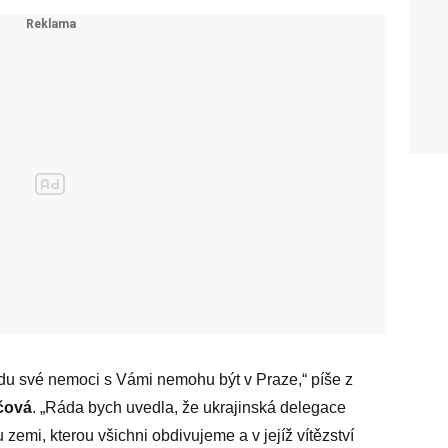
ůvodu své nemoci s Vámi nemohu být v Praze,“ píše z
ičová
. „Ráda bych uvedla, že ukrajinská delegace
u zemi, kterou všichni obdivujeme a v jejíž vítězství