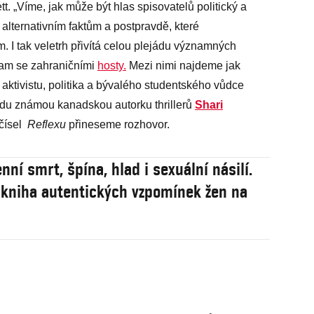
 „Víme, jak může být hlas spisovatelů politický a
alternativním faktům a postpravdě, které
m. I tak veletrh přivítá celou plejádu významných
ram se zahraničními
hosty.
Mezi nimi najdeme jak
o aktivistu, politika a bývalého studentského vůdce
du známou kanadskou autorku thrillerů
Shari
 čísel
Reflexu
přineseme rozhovor.
ní smrt, špína, hlad i sexuální násilí.
 kniha autentických vzpomínek žen na