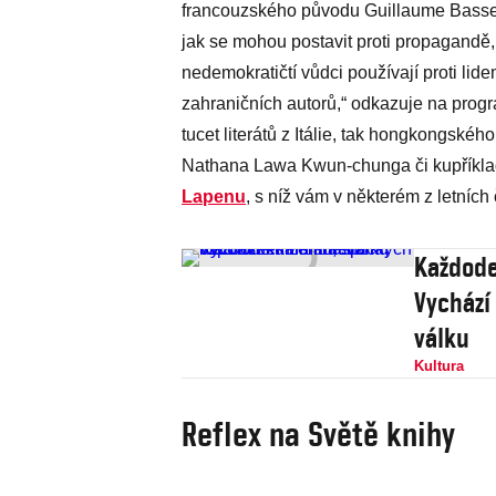
francouzského původu Guillaume Bassett.
jak se mohou postavit proti propagandě, 
nedemokratičtí vůdci používají proti lide
zahraničních autorů,“ odkazuje na prog
tucet literátů z Itálie, tak hongkongskéh
Nathana Lawa Kwun-chunga či kupříkla
Lapenu
, s níž vám v některém z letních
Každoden
Vychází
válku
Kultura
Reflex na Světě knihy