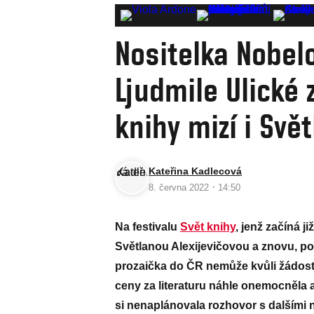
Nositelka Nobelo
Ljudmile Ulické
knihy mizí i Svě
Kateřina Kadlecová
·
8. června 2022
14:50
Na festivalu
Svět knihy
, jenž začíná j
Světlanou Alexijevičovou a znovu, po 
prozaička do ČR nemůže kvůli žádost
ceny za literaturu náhle onemocněla a
si nenaplánovala rozhovor s dalšími n