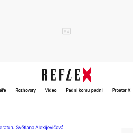
áře
Rozhovory
Video
Padni komu padni
Prostor X