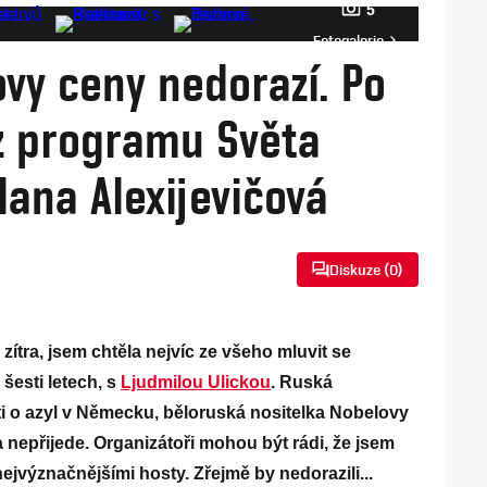
5
Fotogalerie
vy ceny nedorazí. Po
 z programu Světa
tlana Alexijevičová
Diskuze (
0
)
iž zítra, jsem chtěla nejvíc ze všeho mluvit se
šesti letech, s
Ljudmilou Ulickou
. Ruská
i o azyl v Německu, běloruská nositelka Nobelovy
 nepřijede. Organizátoři mohou být rádi, že jsem
ejvýznačnějšími hosty. Zřejmě by nedorazili...