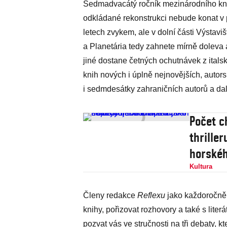
Sedmadvacátý ročník mezinárodního knižn
odkládané rekonstrukci nebude konat v 
letech zvykem, ale v dolní části Výstav
a Planetária tedy zahnete mírně doleva
jiné dostane četných ochutnávek z italsk
knih nových i úplně nejnovějších, autor
i sedmdesátky zahraničních autorů a dal
Počet c
thrille
horskéh
Kultura
Členy redakce
Reflexu
jako každoročně 
knihy, pořizovat rozhovory a také s liter
pozvat vás ve stručnosti na tři debaty, 