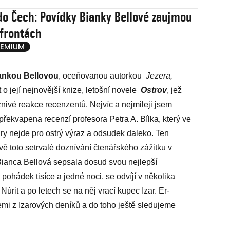
do Čech: Povídky Bianky Bellové zaujmou
 frontách
ankou Bellovou
, oceňovanou autorkou
Jezera,
t o její nejnovější knize, letošní novele
Ostrov
, jež
ivé reakce recenzentů. Nejvíc a nejmileji jsem
překvapena recenzí profesora Petra A. Bílka, který ve
ry nejde pro ostrý výraz a odsudek daleko. Ten
vě toto setrvalé doznívání čtenářského zážitku v
 Bianca Bellová sepsala dosud svou nejlepší
z pohádek tisíce a jedné noci, se odvíjí v několika
úrit a po letech se na něj vrací kupec Izar. Er-
mi z Izarových deníků a do toho ještě sledujeme