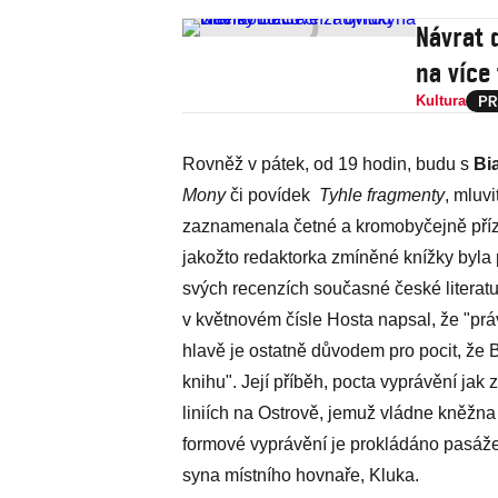
Návrat 
na více
Kultura
Rovněž v pátek, od 19 hodin, budu s
Bi
Mony
či povídek
Tyhle fragmenty
, mluvi
zaznamenala četné a kromobyčejně přízn
jakožto redaktorka zmíněné knížky byla 
svých recenzích současné české literatu
v květnovém čísle Hosta napsal, že "prá
hlavě je ostatně důvodem pro pocit, že
knihu". Její příběh, pocta vyprávění jak 
liniích na Ostrově, jemuž vládne kněžna N
formové vyprávění je prokládáno pasáže
syna místního hovnaře, Kluka.