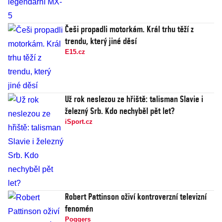
Češi propadli motorkám. Král trhu těží z
trendu, který jiné děsí
E15.cz
Už rok neslezou ze hřiště: talisman Slavie i
železný Srb. Kdo nechyběl pět let?
iSport.cz
Robert Pattinson oživí kontroverzní televizní
fenomén
Poggers