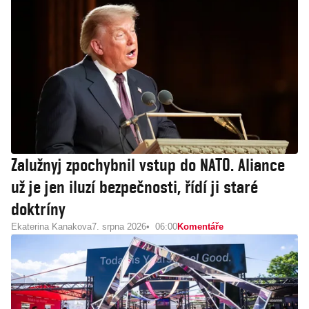
Zalužnyj zpochybnil vstup do NATO. Aliance
už je jen iluzí bezpečnosti, řídí ji staré
doktríny
Ekaterina Kanakova
7. srpna 2026
06:00
Komentáře