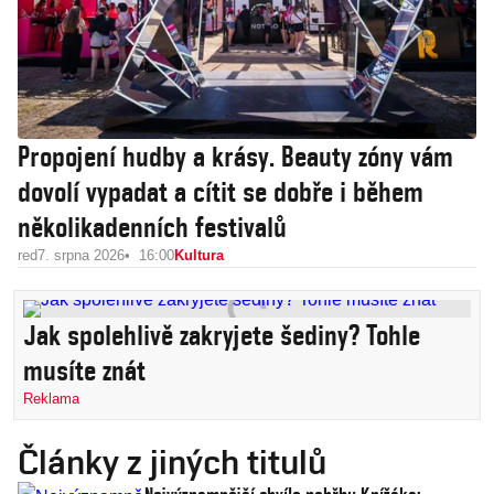
Propojení hudby a krásy. Beauty zóny vám
dovolí vypadat a cítit se dobře i během
několikadenních festivalů
red
7. srpna 2026
16:00
Kultura
Jak spolehlivě zakryjete šediny? Tohle
musíte znát
Reklama
Články z jiných titulů