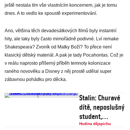
ještě nestala tím vše vlastnícím koncernem, jak je tomu
dnes. A to vedlo ke spoustě experimentování.
Ano, většina těch devadesátkových filmů byly instantní
hity, ale taky byly často mimořádně podivné. Lví remake
Shakespeara? Zvoník od Matky Boží? To přece není
klasický dětský materiál. A pak je tady Pocahontas. Což je
v reálu naprosto příšerný příběh temnoty kolonizace
raného novověku a Disney z něj prostě udělal super
zábavnou pohádku pro děcka.
Stalin: Churavé
dítě, neposlušný
student,
socialistický
Hodina dějepichu