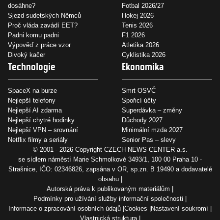
dosáhne?
Fotbal 2026/27
Sjezd sudetských Němců
Hokej 2026
Proč vláda zavádí EET?
Tenis 2026
Padni komu padni
F1 2026
Výpověď z práce vzor
Atletika 2026
Divoký kačer
Cyklistika 2026
Technologie
Ekonomika
SpaceX na burze
Smrt OSVČ
Nejlepší telefony
Spořicí účty
Nejlepší AI zdarma
Superdávka – změny
Nejlepší chytré hodinky
Důchody 2027
Nejlepší VPN – srovnání
Minimální mzda 2027
Netflix filmy a seriály
Senior Pas – slevy
© 2001 - 2026 Copyright
CZECH NEWS CENTER a.s.
se sídlem náměstí Marie Schmolkové 3493/1, 100 00 Praha 10 -
Strašnice, IČO: 02346826, zapsána v OR, sp.zn. B 19490 a dodavatelé
obsahu
Autorská práva k publikovaným materiálům
Podmínky pro užívání služby informační společnosti
Informace o zpracování osobních údajů
Cookies
Nastavení soukromí
Vlastnická struktura