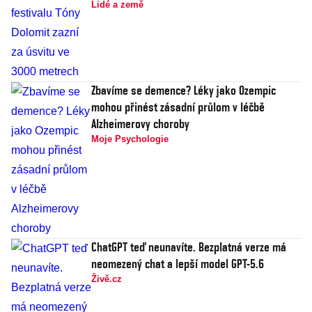
Lidé a země
Zbavíme se demence? Léky jako Ozempic
mohou přinést zásadní průlom v léčbě
Alzheimerovy choroby
Moje Psychologie
ChatGPT teď neunavíte. Bezplatná verze má
neomezený chat a lepší model GPT-5.6
Živě.cz