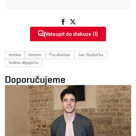
Vstoupit do diskuze (1)
erotika
historie
Pocahontas
Jan Studnička
hodina dějepichu
Doporučujeme