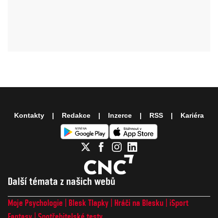
Kontakty
Redakce
Inzerce
RSS
Kariéra
Další témata z našich webů
Moje Psychologie
Blesk Tlapky
Hráči na Blesku
iSport
Fantasy
Spotřebitelské testy