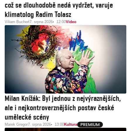
což se dlouhodobě nedá vydržet, varuje
klimatolog Radim Tolasz
Viliam Buchert
7. srpna 2026
12:00
Video
Milan Knížák: Byl jednou z nejvýraznějších,
ale i nejkontroverznějších postav české
umělecké scény
Marek Gregor
7. srpna 2026
13:00
Kultura