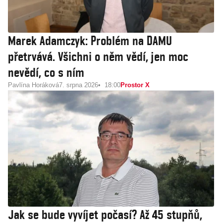
Marek Adamczyk: Problém na DAMU
přetrvává. Všichni o něm vědí, jen moc
nevědí, co s ním
Pavlína Horáková
7. srpna 2026
18:00
Prostor X
Jak se bude vyvíjet počasí? Až 45 stupňů,