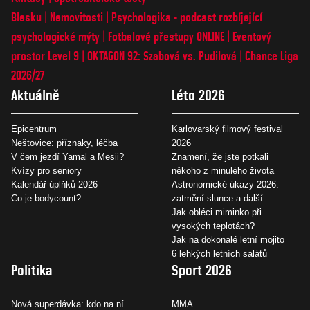
Blesku
Nemovitosti
Psychologika - podcast rozbíjející
psychologické mýty
Fotbalové přestupy ONLINE
Eventový
prostor Level 9
OKTAGON 92: Szabová vs. Pudilová
Chance Liga
2026/27
Aktuálně
Léto 2026
Epicentrum
Karlovarský filmový festival
Neštovice: příznaky, léčba
2026
V čem jezdí Yamal a Mesii?
Znamení, že jste potkali
Kvízy pro seniory
někoho z minulého života
Kalendář úplňků 2026
Astronomické úkazy 2026:
Co je bodycount?
zatmění slunce a další
Jak obléci miminko při
vysokých teplotách?
Jak na dokonalé letní mojito
6 lehkých letních salátů
Politika
Sport 2026
Nová superdávka: kdo na ní
MMA