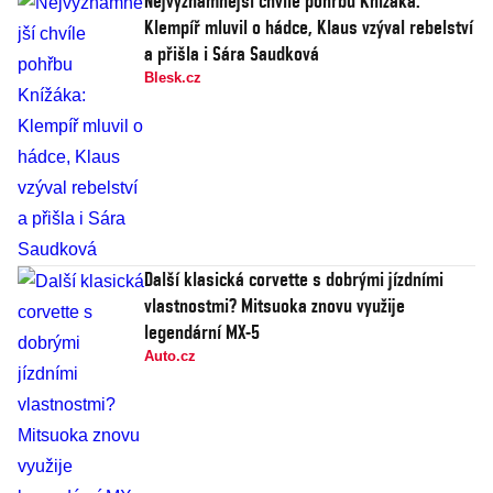
Nejvýznamnější chvíle pohřbu Knížáka:
Klempíř mluvil o hádce, Klaus vzýval rebelství
a přišla i Sára Saudková
Blesk.cz
Další klasická corvette s dobrými jízdními
vlastnostmi? Mitsuoka znovu využije
legendární MX-5
Auto.cz