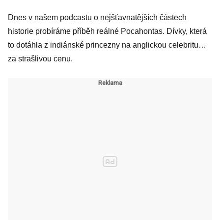
Robin Hood a
Dnes v našem podcastu o nejšťavnatějších částech
nakonec krvavý
historie probíráme příběh reálné Pocahontas. Dívky, která
diktátor
to dotáhla z indiánské princezny na anglickou celebritu…
za strašlivou cenu.