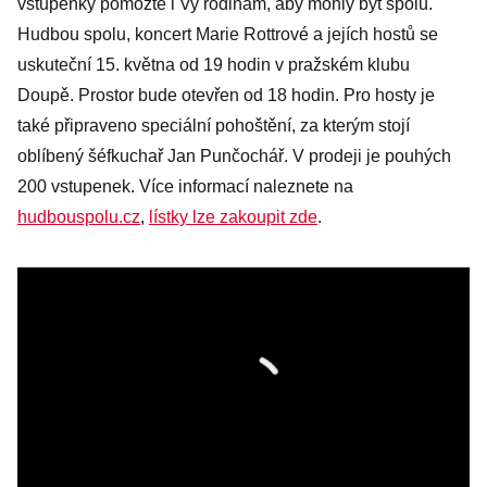
vstupenky pomozte i Vy rodinám, aby mohly být spolu.
Hudbou spolu, koncert Marie Rottrové a jejích hostů se
uskuteční 15. května od 19 hodin v pražském klubu
Doupě. Prostor bude otevřen od 18 hodin. Pro hosty je
také připraveno speciální pohoštění, za kterým stojí
oblíbený šéfkuchař Jan Punčochář. V prodeji je pouhých
200 vstupenek. Více informací naleznete na
hudbouspolu.cz
,
lístky lze zakoupit zde
.