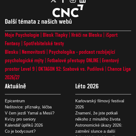
Další témata z našich webů
Moje Psychologie
Blesk Tlapky
Hráči na Blesku
iSport
Fantasy
Spotřebitelské testy
Blesku
Nemovitosti
Psychologika - podcast rozbíjející
psychologické mýty
Fotbalové přestupy ONLINE
Eventový
prostor Level 9
OKTAGON 92: Szabová vs. Pudilová
Chance Liga
2026/27
Aktuálně
Léto 2026
Epicentrum
Karlovarský filmový festival
Neštovice: příznaky, léčba
2026
V čem jezdí Yamal a Mesii?
Znamení, že jste potkali
Kvízy pro seniory
někoho z minulého života
Kalendář úplňků 2026
Astronomické úkazy 2026:
Co je bodycount?
zatmění slunce a další