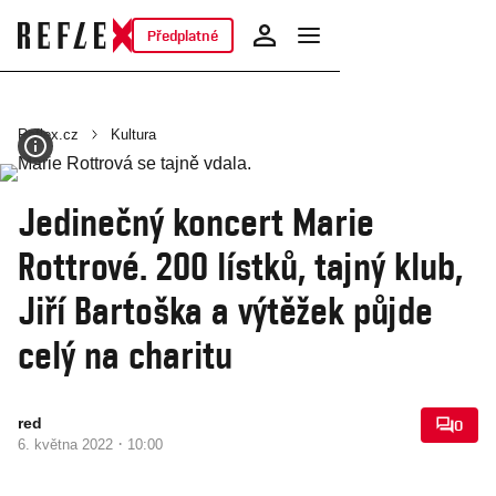
Předplatné
Reflex.cz
Kultura
Jedinečný koncert Marie
Rottrové. 200 lístků, tajný klub,
Jiří Bartoška a výtěžek půjde
celý na charitu
red
0
·
6. května 2022
10:00