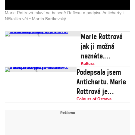
Marie Rottrová mluví na besedě Reflexu o podpisu Anticharty i
Několika vět • Martin Bartkovský
Marie Rottrová
jak ji možná
neznáte.
Elegantní dáma
Kultura
Podepsala jsem
českého popu
Antichartu. Marie
slaví 80.
Rottrová je
narozeniny
hrdinka důležitého
Colours of Ostrava
upozornění