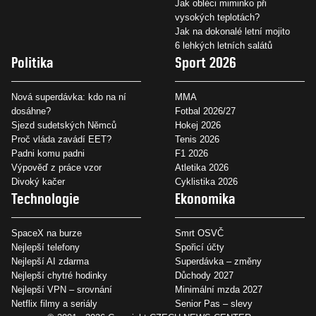
Jak obléci miminko při
vysokých teplotách?
Jak na dokonalé letní mojito
6 lehkých letních salátů
Politika
Sport 2026
Nová superdávka: kdo na ní
MMA
dosáhne?
Fotbal 2026/27
Sjezd sudetských Němců
Hokej 2026
Proč vláda zavádí EET?
Tenis 2026
Padni komu padni
F1 2026
Výpověď z práce vzor
Atletika 2026
Divoký kačer
Cyklistika 2026
Technologie
Ekonomika
SpaceX na burze
Smrt OSVČ
Nejlepší telefony
Spořicí účty
Nejlepší AI zdarma
Superdávka – změny
Nejlepší chytré hodinky
Důchody 2027
Nejlepší VPN – srovnání
Minimální mzda 2027
Netflix filmy a seriály
Senior Pas – slevy