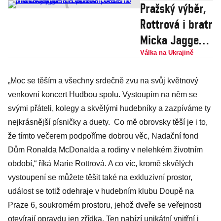
Pražský výběr,
Rottrová i bratr
Micka Jaggera.
Během
Válka na Ukrajině
Koncertu pro
„Moc se těším a všechny srdečně zvu na svůj květnový
Ukrajinu lidé
venkovní koncert Hudbou spolu. Vystoupím na něm se
poslali přes 170
svými přáteli, kolegy a skvělými hudebníky a zazpíváme ty
milionů
nejkrásnější písničky a duety. Co mě obrovsky těší je i to,
že tímto večerem podpoříme dobrou věc, Nadační fond
Dům Ronalda McDonalda a rodiny v nelehkém životním
období,“ říká Marie Rottrová. A co víc, kromě skvělých
vystoupení se můžete těšit také na exkluzivní prostor,
událost se totiž odehraje v hudebním klubu Doupě na
Praze 6, soukromém prostoru, jehož dveře se veřejnosti
otevírají opravdu jen zřídka. Ten nabízí unikátní vnitřní i