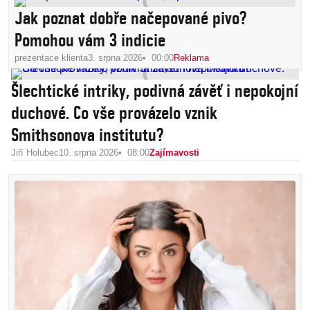
Jak poznat dobře načepované pivo?
Pomohou vám 3 indicie
prezentace klienta
3. srpna 2026
00:00
Reklama
Šlechtické intriky, podivná závěť i nepokojní
duchové. Co vše provázelo vznik
Smithsonova institutu?
Jiří Holubec
10. srpna 2026
08:00
Zajímavosti