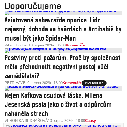
Doporučujeme
Asistovaná sebevražda opozice. Lídr
nejasný, dohoda ve hvězdách a Antibabiš by
musel být jako Spider-Man
Viliam Buchert
10. srpna 2026
06:00
Komentáře
Pastviny proti požárům. Proč by společnost
měla přehodnotit negativní postoj vůči
zemědělství?
PETR HAVEL
9. srpna 2026
18:00
Komentáře
Nejen Kafkova osudová láska. Milena
Jesenská psala jako o život a odpůrcům
naháněla strach
VERONIKA BEDNÁŘOVÁ
10. srpna 2026
10:00
Causy